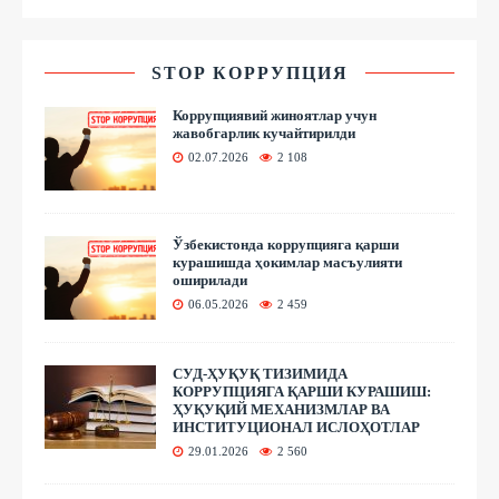
STOP КОРРУПЦИЯ
Коррупциявий жиноятлар учун
жавобгарлик кучайтирилди
02.07.2026
2 108
Ўзбекистонда коррупцияга қарши
курашишда ҳокимлар масъулияти
оширилади
06.05.2026
2 459
СУД-ҲУҚУҚ ТИЗИМИДА
КОРРУПЦИЯГА ҚАРШИ КУРАШИШ:
ҲУҚУҚИЙ МЕХАНИЗМЛАР ВА
ИНСТИТУЦИОНАЛ ИСЛОҲОТЛАР
29.01.2026
2 560