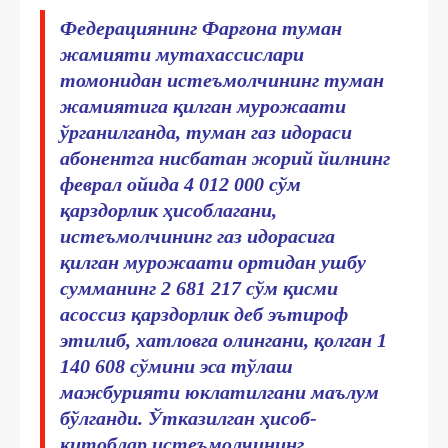
Федерациянинг Фарғона туман
жамияти мутахассислари
томонидан истеъмолчининг туман
жамиятига қилган мурожаати
ўрганилганда, туман газ идораси
абонентга нисбатан жорий йилнинг
феврал ойида 4 012 000 сўм
қарздорлик ҳисоблагани,
истеъмолчининг газ идорасига
қилган мурожаати ортидан ушбу
сумманинг 2 681 217 сўм қисми
асоссиз қарздорлик деб эътироф
этилиб, хатловга олингани, қолган 1
140 608 сўмини эса тўлаш
мажбурияти юклатилгани маълум
бўлганди. Ўтказилган ҳисоб-
китоблар истеъмолчининг