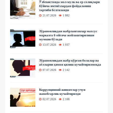
Ўзбекистонда мол-мулк ва ер солиқлари
бўйича имтиёзлардан фойдаланиш
тартиби белгиланди
21.07.2026
1 882
Зўравонликдан жабрланганлар махсус
марказга 6 ойгача жойлаштирилиши
мумкин бўлади
13.07.2026
1 937
Зўравонликдан жабр кўрган болалар ва
аёлларни ҳимоя қилиш кучайтирилмоқда
07.07.2026
2 142
Коррупциявий жиноятлар учун
жавобгарлик кучайтирилди
02.07.2026
2 108