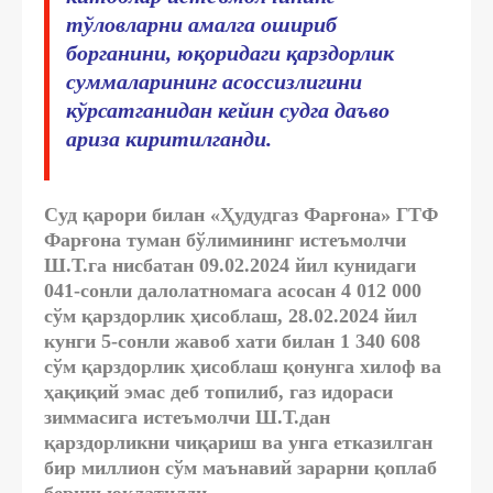
тўловларни амалга ошириб
борганини, юқоридаги қарздорлик
суммаларининг асоссизлигини
кўрсатганидан кейин судга даъво
ариза киритилганди.
Суд қарори билан «Ҳудудгаз Фарғона» ГТФ
Фарғона туман бўлимининг истеъмолчи
Ш.Т.га нисбатан 09.02.2024 йил кунидаги
041-сонли далолатномага асосан 4 012 000
сўм қарздорлик ҳисоблаш, 28.02.2024 йил
кунги 5-сонли жавоб хати билан 1 340 608
сўм қарздорлик ҳисоблаш қонунга хилоф ва
ҳақиқий эмас деб топилиб, газ идораси
зиммасига истеъмолчи Ш.Т.дан
қарздорликни чиқариш ва унга етказилган
бир миллион сўм маънавий зарарни қоплаб
бериш юклатилди.