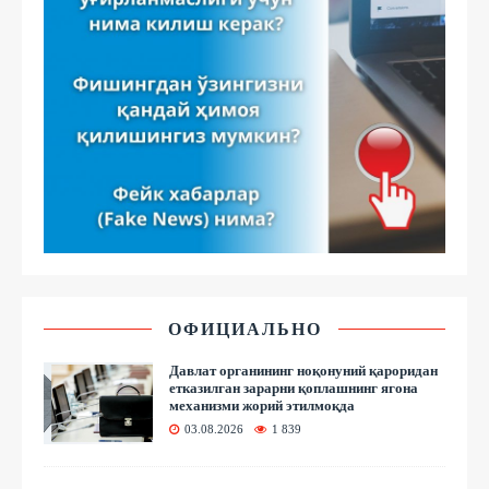
ОФИЦИАЛЬНО
Давлат органининг ноқонуний қароридан
етказилган зарарни қоплашнинг ягона
механизми жорий этилмоқда
03.08.2026
1 839