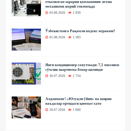
етказилган зарарни қоплашнинг ягона
механизми жорий этилмоқда
03.08.2026
1 839
Ўзбекистонга Рақамли кодекс керакми?
01.08.2026
1 583
Янги кондиционер совутмади: 7,5 миллион
сўмлик шартнома бекор қилинди
30.07.2026
1 754
Алданманг! «Ютуқли ўйин» ва ширин
ваъдалар ортидаги қиммат хато
28.07.2026
1 800