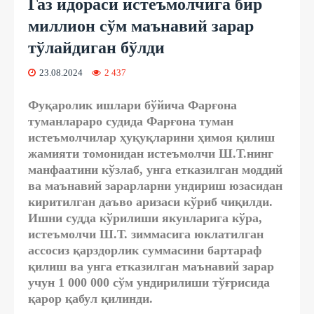
Газ идораси истеъмолчига бир
миллион сўм маънавий зарар
тўлайдиган бўлди
23.08.2024
2 437
Фуқаролик ишлари бўйича Фарғона
туманлараро судида Фарғона туман
истеъмолчилар ҳуқуқларини ҳимоя қилиш
жамияти томонидан истеъмолчи Ш.Т.нинг
манфаатини кўзлаб, унга етказилган моддий
ва маънавий зарарларни ундириш юзасидан
киритилган даъво аризаси кўриб чиқилди.
Ишни судда кўрилиши якунларига кўра,
истеъмолчи Ш.Т. зиммасига юклатилган
ассосиз қарздорлик суммасини бартараф
қилиш ва унга етказилган маънавий зарар
учун 1 000 000 сўм ундирилиши тўғрисида
қарор қабул қилинди.