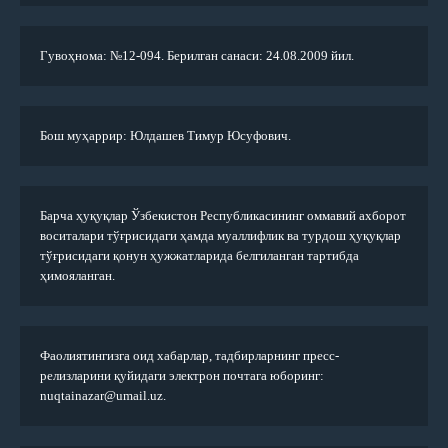
Гувоҳнома: №12-094. Берилган санаси: 24.08.2009 йил.
Бош муҳаррир: Юлдашев Тимур Юсуфович.
Барча ҳуқуқлар Ўзбекистон Республикасининг оммавий ахборот
воситалари тўғрисидаги ҳамда муаллифлик ва турдош ҳуқуқлар
тўғрисидаги қонун ҳужжатларида белгиланган тартибда
ҳимояланган.
Фаолиятингизга оид хабарлар, тадбирларнинг пресс-
релизларини қуйидаги электрон почтага юборинг:
nuqtainazar@umail.uz.