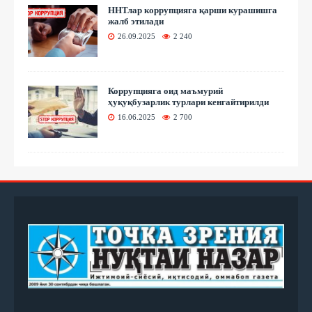
ННТлар коррупцияга қарши курашишга
жалб этилади
26.09.2025
2 240
Коррупцияга оид маъмурий
ҳуқуқбузарлик турлари кенгайтирилди
16.06.2025
2 700