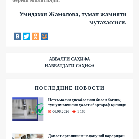
Умидахон Жамолова, туман жамияти
мутахассиси.
АВВАЛГИ САҲИФА
НАВБАТДАГИ САҲИФА
ПОСЛЕДНИЕ НОВОСТИ
Истеъмолчи ҳисоблагичи билан боғлиқ
тушунмовчилик ҳолати бартараф қилинди
06.08.2026
1 160
Давлат органининг ноқонуний қароридан