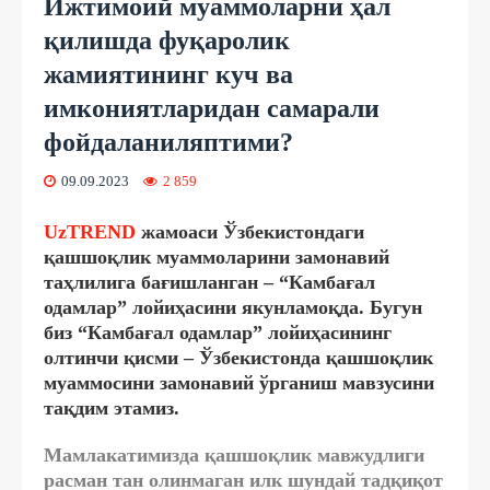
Ижтимоий муаммоларни ҳал
қилишда фуқаролик
жамиятининг куч ва
имкониятларидан самарали
фойдаланиляптими?
09.09.2023
2 859
UzTREND
жамоаси Ўзбекистондаги
қашшоқлик муаммоларини замонавий
таҳлилига бағишланган – “Камбағал
одамлар” лойиҳасини якунламоқда.
Бугун
биз “Камбағал одамлар” лойиҳасининг
олтинчи қисми – Ўзбекистонда қашшоқлик
муаммосини замонавий ўрганиш мавзусини
тақдим этамиз.
Мамлакатимизда қашшоқлик мавжудлиги
расман тан олинмаган илк шундай тадқиқот