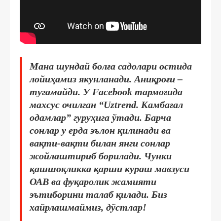
Мана шундай болға садолари остида
лойиҳамиз якунланади. Аниқроғи –
тугамайди. У Facebook тармоғида
махсус очилган “Uztrend. Камбағал
одамлар” гуруҳига ўтади. Барча
сонлар у ерда эълон қилинади ва
вақти-вақти билан янги сонлар
жойлаштириб борилади. Чунки
қашшоқликка қарши кураш мавзуси
ОАВ ва фуқаролик жамияти
эътиборини талаб қилади. Биз
хайрлашмаймиз, дўстлар!