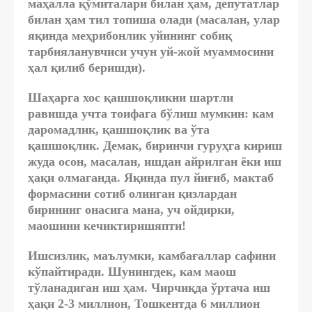
маҳалла қўмиталари билан ҳам, депутатлар
билан ҳам тил топиша олади (масалан, улар
яқинда меҳрибонлик уйининг собиқ
тарбияланувчиси учун уй-жой муаммосини
ҳал қилиб беришди).
Шаҳарга хос қашшоқликни шартли
равишда учта тоифага бўлиш мумкин: кам
даромадлик, қашшоқлик ва ўта
қашшоқлик. Демак, биринчи гуруҳга кириш
жуда осон, масалан, ишдан айрилган ёки иш
ҳақи олмаганда. Яқинда пул йиғиб, мактаб
формасини сотиб олинган қизлардан
бирининг онасига мана, уч ойдирки,
маошини кечиктиришяпти!
Ишсизлик, маълумки, камбағаллар сафини
кўпайтиради. Шунингдек, кам маош
тўланадиган иш ҳам. Чирчиқда ўртача иш
ҳақи 2-3 миллион, Тошкентда 6 миллион