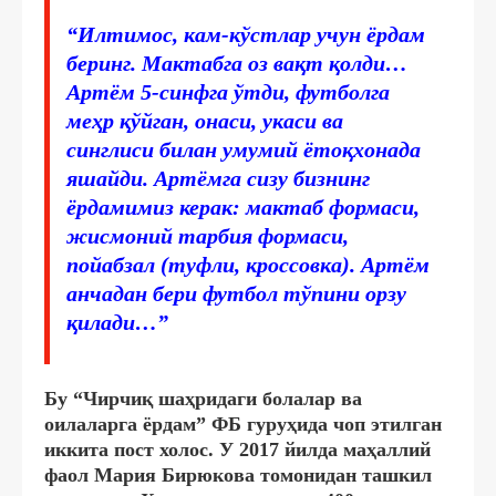
“Илтимос, кам-кўстлар учун ёрдам
беринг. Мактабга оз вақт қолди…
Артём 5-синфга ўтди, футболга
меҳр қўйган, онаси, укаси ва
синглиси билан умумий ётоқхонада
яшайди. Артёмга сизу бизнинг
ёрдамимиз керак: мактаб формаси,
жисмоний тарбия формаси,
пойабзал (туфли, кроссовка). Артём
анчадан бери футбол тўпини орзу
қилади…”
Бу “Чирчиқ шаҳридаги болалар ва
оилаларга ёрдам” ФБ гуруҳида чоп этилган
иккита пост холос. У 2017 йилда маҳаллий
фаол Мария Бирюкова томонидан ташкил