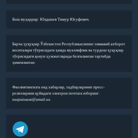
Бош муҳаррир: Юлдашев Тимур Юсуфович.
Барча ҳуқуқлар Ўзбекистон Республикасининг оммавий ахборот
воситалари тўғрисидаги ҳамда муаллифлик ва турдош ҳуқуқлар
тўғрисидаги қонун ҳужжатларида белгиланган тартибда
ҳимояланган.
Фаолиятингизга оид хабарлар, тадбирларнинг пресс-
релизларини қуйидаги электрон почтага юборинг:
nuqtainazar@umail.uz.