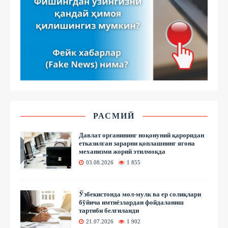
РАСМИЙ
Давлат органининг ноқонуний қароридан
етказилган зарарни қоплашнинг ягона
механизми жорий этилмоқда
03.08.2026
1 855
Ўзбекистонда мол-мулк ва ер солиқлари
бўйича имтиёзлардан фойдаланиш
тартиби белгиланди
21.07.2026
1 902