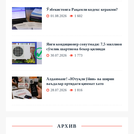
Ўзбекистонга Рақамли кодекс керакми?
01.08.2026
1 602
Янги кондиционер совутмади: 7,5 миллион
сўмлик шартнома бекор қилинди
30.07.2026
1 773
Алданманг! «Ютуқли ўйин» ва ширин
ваъдалар ортидаги қиммат хато
28.07.2026
1 816
АРХИВ