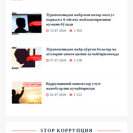
Зўравонликдан жабрланганлар махсус
марказга 6 ойгача жойлаштирилиши
мумкин бўлади
13.07.2026
1 954
Зўравонликдан жабр кўрган болалар ва
аёлларни ҳимоя қилиш кучайтирилмоқда
07.07.2026
2 158
Коррупциявий жиноятлар учун
жавобгарлик кучайтирилди
02.07.2026
2 122
STOP КОРРУПЦИЯ