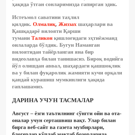
ҳақида ўтган сонларимизда гапирган эдик.
Истеъмол саватини таҳлил
қилдик.
Олмалиқ
,
Жиззах
шаҳарлари ва
Қашқадарё вилояти
Қарши
тумани
Таликон
қишлоғидаги эҳтиёжманд
оилаларда бўлдик. Бугун Наманган
вилоятидан тайёрланган яна бир
видеолавҳа билан танишасиз. Бироқ водийга
йўл олишдан аввал, шаҳардаги қашшоқлик
ва у билан фуқаролик жамияти кучи орқали
қандай курашиш мумкинлиги ҳақида
гаплашамиз.
ДАРИНА УЧУН ТАСМАЛАР
Август – ёзги таътилнинг сўнгги ойи ва ота-
оналар учун серташвиш вақт. Улар билан
бирга веб-сайт ва газета мухбирлари,
блогерлар кўплаб мактаб бозорларида