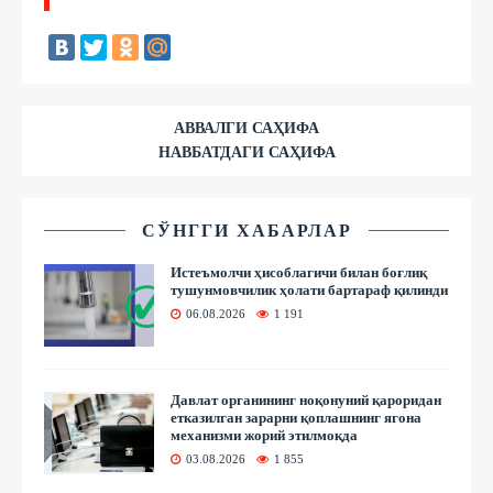
АВВАЛГИ САҲИФА
НАВБАТДАГИ САҲИФА
СЎНГГИ ХАБАРЛАР
Истеъмолчи ҳисоблагичи билан боғлиқ
тушунмовчилик ҳолати бартараф қилинди
06.08.2026
1 191
Давлат органининг ноқонуний қароридан
етказилган зарарни қоплашнинг ягона
механизми жорий этилмоқда
03.08.2026
1 855