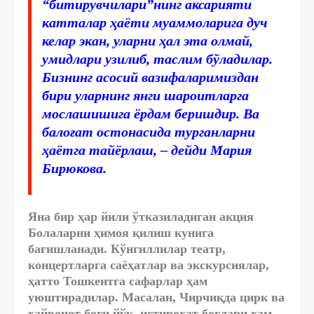
“битирувчилари”нинг аксарияти
катталар ҳаёти муаммоларига дуч
келар экан, уларни ҳал эта олмай,
умидлари узилиб, таслим бўладилар.
Бизнинг асосий вазифаларимиздан
бири уларнинг янги шароитларга
мослашишига ёрдам беришдир. Ва
балоғат остонасида турганларни
ҳаётга тайёрлаш, – дейди Мария
Бирюкова.
Яна бир ҳар йили ўтказиладиган акция
Болаларни ҳимоя қилиш кунига
бағишланади. Кўнгиллилар театр,
концертларга саёҳатлар ва экскурсиялар,
ҳатто Тошкентга сафарлар ҳам
уюштирадилар. Масалан, Чирчиқда цирк ва
ҳайвонот боғи йўқ, истироҳат боғлари ҳам