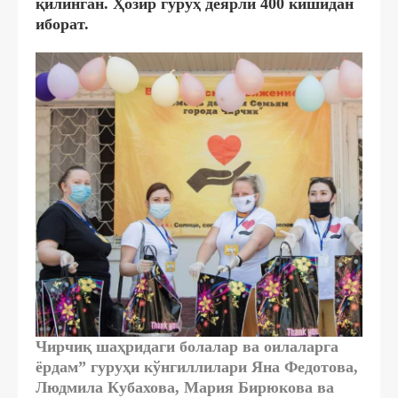
қилинган. Ҳозир гуруҳ деярли 400 кишидан
иборат.
Чирчиқ шаҳридаги болалар ва оилаларга
ёрдам” гуруҳи кўнгиллилари Яна Федотова,
Людмила Кубахова, Мария Бирюкова ва