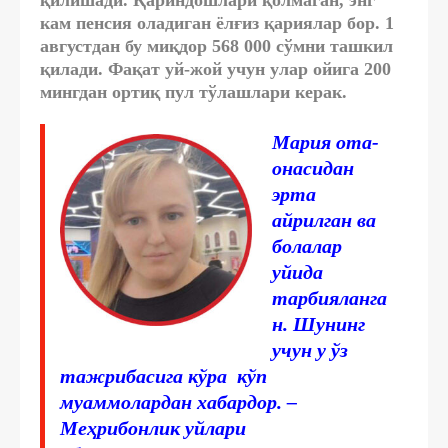
кам пенсия оладиган ёлғиз қариялар бор. 1
августдан бу миқдор 568 000 сўмни ташкил
қилади. Фақат уй-жой учун улар ойига 200
мингдан ортиқ пул тўлашлари керак.
Мария ота-
онасидан
эрта
айрилган ва
болалар
уйида
тарбияланга
н. Шунинг
учун у ўз
тажрибасига кўра кўп
муаммолардан хабардор.
–
Меҳрибонлик уйлари