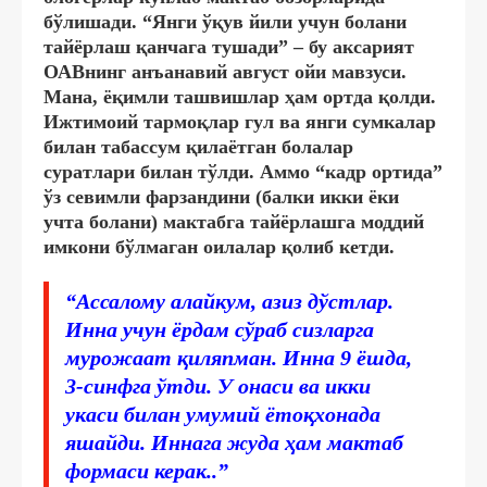
бўлишади. “Янги ўқув йили учун болани
тайёрлаш қанчага тушади” – бу аксарият
ОАВнинг анъанавий август ойи мавзуси.
Мана, ёқимли ташвишлар ҳам ортда қолди.
Ижтимоий тармоқлар гул ва янги сумкалар
билан табассум қилаётган болалар
суратлари билан тўлди. Аммо “кадр ортида”
ўз севимли фарзандини (балки икки ёки
учта болани) мактабга тайёрлашга моддий
имкони бўлмаган оилалар қолиб кетди.
“Ассалому алайкум, азиз дўстлар.
Инна учун ёрдам сўраб сизларга
мурожаат қиляпман. Инна 9 ёшда,
3-синфга ўтди. У онаси ва икки
укаси билан умумий ётоқхонада
яшайди. Иннага жуда ҳам мактаб
формаси керак..”