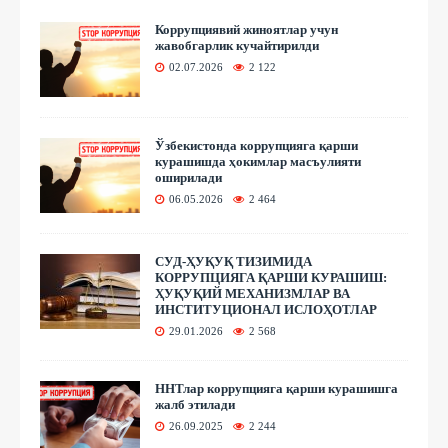
Коррупциявий жиноятлар учун
жавобгарлик кучайтирилди
02.07.2026
2 122
Ўзбекистонда коррупцияга қарши
курашишда ҳокимлар масъулияти
оширилади
06.05.2026
2 464
СУД-ҲУҚУҚ ТИЗИМИДА
КОРРУПЦИЯГА ҚАРШИ КУРАШИШ:
ҲУҚУҚИЙ МЕХАНИЗМЛАР ВА
ИНСТИТУЦИОНАЛ ИСЛОҲОТЛАР
29.01.2026
2 568
ННТлар коррупцияга қарши курашишга
жалб этилади
26.09.2025
2 244