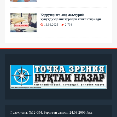
Коррупцияга оид маъмурий
ҳуқуқбузарлик турлари кенгайтирилди
16.06.2025
2 704
Гувоҳнома: №12-094. Берилган санаси: 24.08.2009 йил.