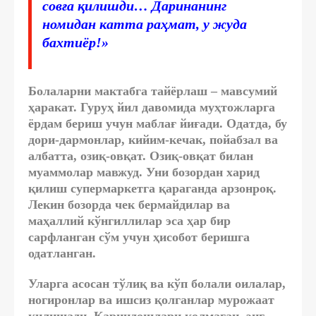
совға қилишди… Даринанинг
номидан катта раҳмат, у жуда
бахтиёр!»
Болаларни мактабга тайёрлаш – мавсумий
ҳаракат. Гуруҳ йил давомида муҳтожларга
ёрдам бериш учун маблағ йиғади. Одатда, бу
дори-дармонлар, кийим-кечак, пойабзал ва
албатта, озиқ-овқат. Озиқ-овқат билан
муаммолар мавжуд. Уни бозордан харид
қилиш супермаркетга қараганда арзонроқ.
Лекин бозорда чек бермайдилар ва
маҳаллий кўнгиллилар эса ҳар бир
сарфланган сўм учун ҳисобот беришга
одатланган.
Уларга асосан тўлиқ ва кўп болали оилалар,
ногиронлар ва ишсиз қолганлар мурожаат
қилишади. Қариндошлари қолмаган, энг