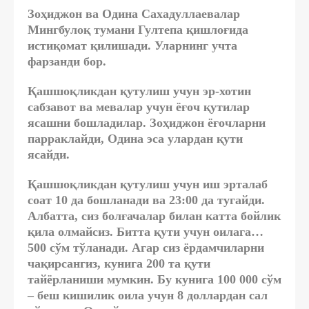
Зоҳиджон ва Одина Сахадуллаевалар
Мингбулоқ тумани Гултепа қишлоғида
истиқомат қилишади. Уларнинг учта
фарзанди бор.
Қашшоқликдан қутулиш учун эр-хотин
сабзавот ва мевалар учун ёғоч қутилар
ясашни бошладилар. Зоҳиджон ёғочларни
парраклайди, Одина эса улардан қути
ясайди.
Қашшоқликдан қутулиш учун иш эрталаб
соат 10 да бошланади ва 23:00 да тугайди.
Албатта, сиз болғачалар билан катта бойлик
қила олмайсиз. Битта қути учун оилага…
500 сўм тўланади. Агар сиз ёрдамчиларни
чақирсангиз, кунига 200 та қути
тайёрланиши мумкин. Бу кунига 100 000 сўм
– беш кишилик оила учун 8 доллардан сал