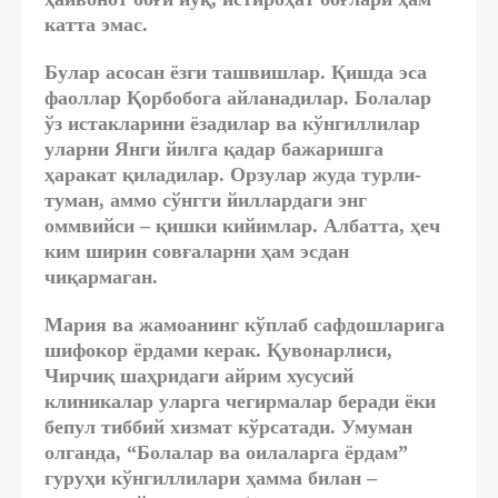
катта эмас.
Булар асосан ёзги ташвишлар. Қишда эса
фаоллар Қорбобога айланадилар. Болалар
ўз истакларини ёзадилар ва кўнгиллилар
уларни Янги йилга қадар бажаришга
ҳаракат қиладилар. Орзулар жуда турли-
туман, аммо сўнгги йиллардаги энг
оммвийси – қишки кийимлар. Албатта, ҳеч
ким ширин совғаларни ҳам эсдан
чиқармаган.
Мария ва жамоанинг кўплаб сафдошларига
шифокор ёрдами керак. Қувонарлиси,
Чирчиқ шаҳридаги айрим хусусий
клиникалар уларга чегирмалар беради ёки
бепул тиббий хизмат кўрсатади. Умуман
олганда, “Болалар ва оилаларга ёрдам”
гуруҳи кўнгиллилари ҳамма билан –