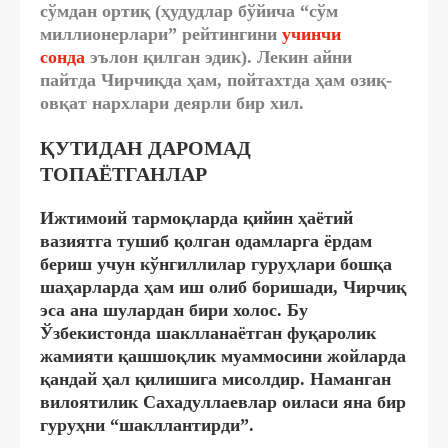
сўмдан ортиқ (ҳудудлар бўйича “сўм
миллионерлари” рейтингини
учинчи
сонда
эълон қилган эдик). Лекин айни
пайтда Чирчиқда ҳам, пойтахтда ҳам озиқ-
овқат нархлари деярли бир хил.
ҚУТИДАН ДАРОМАД
ТОПАЁТГАНЛАР
Ижтимоий тармоқларда қийин ҳаётий
вазиятга тушиб қолган одамларга ёрдам
бериш учун кўнгиллилар гуруҳлари бошқа
шаҳарларда ҳам иш олиб боришади, Чирчиқ
эса ана шулардан бири холос. Бу
Ўзбекистонда шаклланаётган фуқаролик
жамияти қашшоқлик муаммосини жойларда
қандай ҳал қилишига мисолдир. Наманган
вилоятилик Сахадуллаевлар оиласи яна бир
гуруҳни “шакллантирди”.