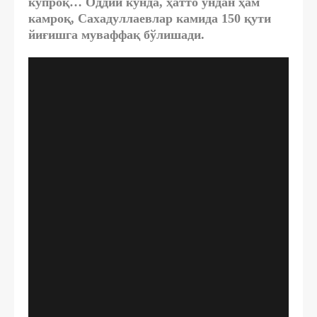
кўпроқ… Оддий кунда, ҳатто ундан ҳам
камроқ, Сахадуллаевлар камида 150 қути
йиғишга муваффақ бўлишади.