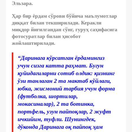
Эльзара.
Ҳар бир ёрдам сўрови бўйича маълумотлар
диққат билан текширилади. Керакли
миқдор йиғилгандан сўнг, гуруҳ саҳифасига
фотосуратлар билан ҳисобот
жойлаштирилади.
“Даринага кўрсатган ёрдамингиз
учун сизга катта раҳмат. Бугун
қуйидагиларни сотиб олдик: қизнинг
ўзи танлаган 2 та мактаб кўйлаги,
юбка, жисмоний тарбия учун форма
(футболка, шортилар,
мокасиналар), 2 та ботинка,
портфель, узун пайпоқлар, 2 жуфт
ичкийим, туфли. Шунингдек,
дўконда Даринага оқ пайпоқ ҳам