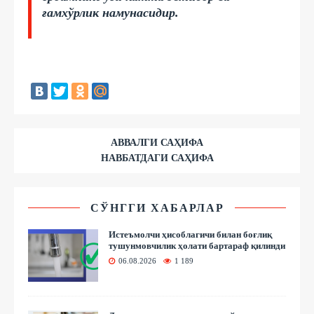
ғамхўрлик намунасидир.
АВВАЛГИ САҲИФА
НАВБАТДАГИ САҲИФА
СЎНГГИ ХАБАРЛАР
Истеъмолчи ҳисоблагичи билан боғлиқ
тушунмовчилик ҳолати бартараф қилинди
06.08.2026
1 189