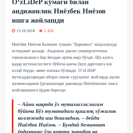
O‘zLiDeP кўмаги билан
андижонлик Ниёзбек Ниёзов
ишга жойлашди
15.10.2018
2 428
Ниёзбек Ниёзов Балиқчи тумани “Баркамол” маҳалласида
истиқомат қилади. Андижон давлат университетини
тамомлаганига бир йилдан ортиқ вақт бўлди. Шу кунга
қадар мутахассислиги бўйича қанча ўқув даргоҳига иш
излаб борди, аммо натижа бўлмади. O‘zLiDeP
мутасаддиларидан иборат ишчи гуруҳнинг жойларда аҳоли
муаммоларини ўрганишлари давомида Ниёзбекнинг ишга
жойлашишига ёрдам берилди.
– Айни вақтда ўз мутахассислигим
бўйича Бўз туманидаги қишлоқ хўжалик
коллежида иш бошладим, – дейди
Ниёзбек Ниёзов. – Бундай беминнат
ёрдамнинг ўзи катта эътибор ва