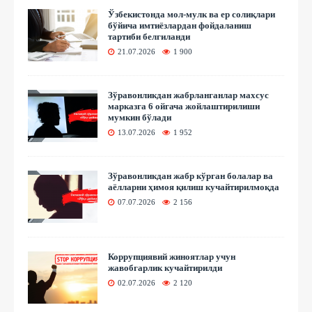
Ўзбекистонда мол-мулк ва ер солиқлари
бўйича имтиёзлардан фойдаланиш
тартиби белгиланди
21.07.2026
1 900
Зўравонликдан жабрланганлар махсус
марказга 6 ойгача жойлаштирилиши
мумкин бўлади
13.07.2026
1 952
Зўравонликдан жабр кўрган болалар ва
аёлларни ҳимоя қилиш кучайтирилмоқда
07.07.2026
2 156
Коррупциявий жиноятлар учун
жавобгарлик кучайтирилди
02.07.2026
2 120