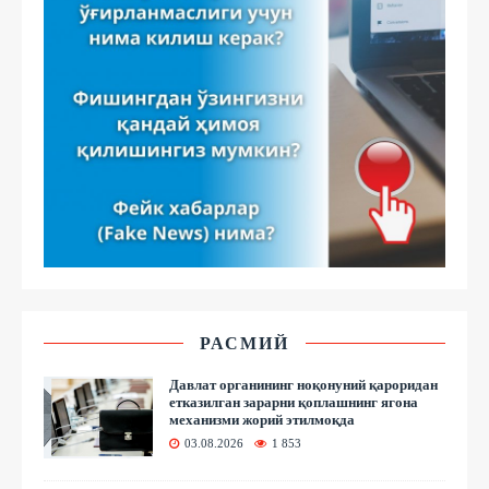
РАСМИЙ
Давлат органининг ноқонуний қароридан
етказилган зарарни қоплашнинг ягона
механизми жорий этилмоқда
03.08.2026
1 853