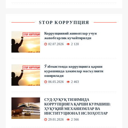
STOP КОРРУПЦИЯ
Коррупциявий жиноятлар учун
жавобгарлик кучайтирилди
02.07.2026
2 120
Ўзбекистонда коррупцияга қарши
курашишда ҳокимлар масъулияти
оширилади
06.05.2026
2 463
СУД-ҲУҚУҚ ТИЗИМИДА
КОРРУПЦИЯГА ҚАРШИ КУРАШИШ:
ҲУҚУҚИЙ МЕХАНИЗМЛАР ВА
ИНСТИТУЦИОНАЛ ИСЛОҲОТЛАР
29.01.2026
2 566