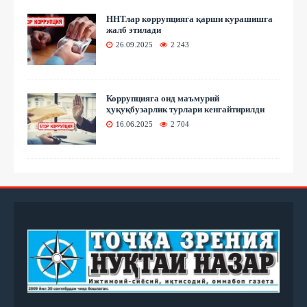
ННТлар коррупцияга қарши курашишга
жалб этилади
26.09.2025
2 243
Коррупцияга оид маъмурий
ҳуқуқбузарлик турлари кенгайтирилди
16.06.2025
2 704