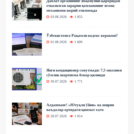
Давлат органининг ноқонуний қароридан
етказилган зарарни қоплашнинг ягона
механизми жорий этилмоқда
03.08.2026
1 853
Ўзбекистонга Рақамли кодекс керакми?
01.08.2026
1 600
Янги кондиционер совутмади: 7,5 миллион
сўмлик шартнома бекор қилинди
30.07.2026
1 771
Алданманг! «Ютуқли ўйин» ва ширин
ваъдалар ортидаги қиммат хато
28.07.2026
1 814