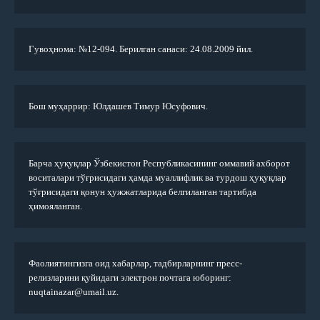
Гувоҳнома: №12-094. Берилган санаси: 24.08.2009 йил.
Бош муҳаррир: Юлдашев Тимур Юсуфович.
Барча ҳуқуқлар Ўзбекистон Республикасининг оммавий ахборот
воситалари тўғрисидаги ҳамда муаллифлик ва турдош ҳуқуқлар
тўғрисидаги қонун ҳужжатларида белгиланган тартибда
ҳимояланган.
Фаолиятингизга оид хабарлар, тадбирларнинг пресс-
релизларини қуйидаги электрон почтага юборинг:
nuqtainazar@umail.uz.