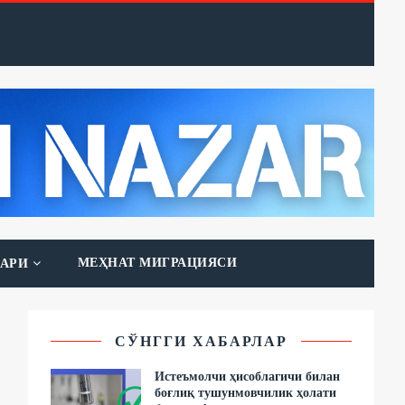
МЕҲНАТ МИГРАЦИЯСИ
АРИ
СЎНГГИ ХАБАРЛАР
Истеъмолчи ҳисоблагичи билан
боғлиқ тушунмовчилик ҳолати