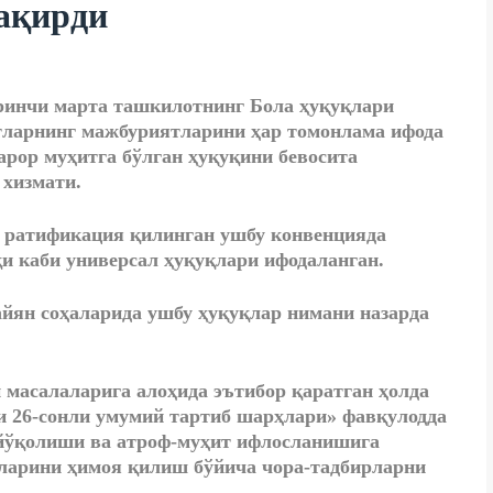
ақирди
ринчи марта ташкилотнинг Бола ҳуқуқлари
атларнинг мажбуриятларини ҳар томонлама ифода
арор муҳитга бўлган ҳуқуқини бевосита
хизмати.
н ратификация қилинган ушбу конвенцияда
и каби универсал ҳуқуқлари ифодаланган.
йян соҳаларида ушбу ҳуқуқлар нимани назарда
 масалаларига алоҳида эътибор қаратган ҳолда
и 26-сонли умумий тартиб шарҳлари» фавқулодда
 йўқолиши ва атроф-муҳит ифлосланишига
лларини ҳимоя қилиш бўйича чора-тадбирларни