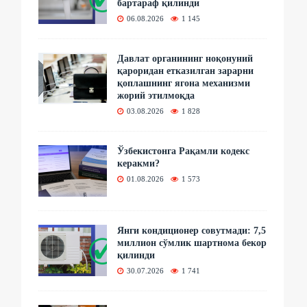
бартараф қилинди
06.08.2026
1 145
Давлат органининг ноқонуний
қароридан етказилган зарарни
қоплашнинг ягона механизми
жорий этилмоқда
03.08.2026
1 828
Ўзбекистонга Рақамли кодекс
керакми?
01.08.2026
1 573
Янги кондиционер совутмади: 7,5
миллион сўмлик шартнома бекор
қилинди
30.07.2026
1 741