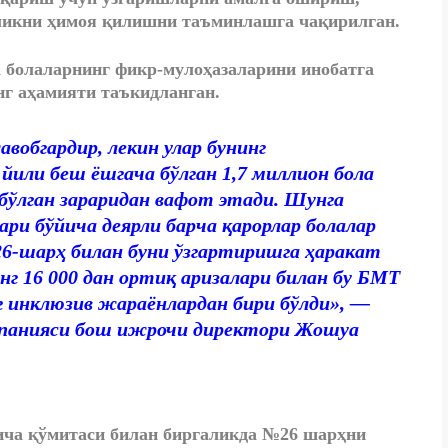
лликни ҳимоя қилишни таъминлашга чақирилган.
 болаларнинг фикр-мулоҳазаларини инобатга
нг аҳамияти таъкидланган.
авобгардир, лекин улар бунинг
 йили беш ёшгача бўлган 1,7 миллион бола
ўлган зараридан вафот этади. Шунга
ри бўйича деярли барча қарорлар болалар
26-шарҳ билан буни ўзгартиришга ҳаракат
нг 16 000 дан ортиқ аризалари билан бу БМТ
г инклюзив жараёнлардан бири бўлди», —
омпанияси бош ижрочи директори Жошуа
ча қўмитаси билан биргаликда №26 шарҳни