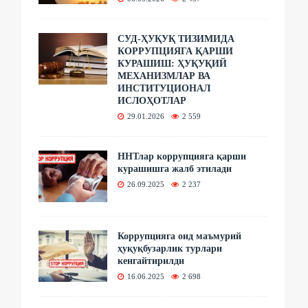
СУД-ҲУҚУҚ ТИЗИМИДА
КОРРУПЦИЯГА ҚАРШИ
КУРАШИШ: ҲУҚУҚИЙ
МЕХАНИЗМЛАР ВА
ИНСТИТУЦИОНАЛ
ИСЛОҲОТЛАР
29.01.2026
2 559
ННТлар коррупцияга қарши
курашишга жалб этилади
26.09.2025
2 237
Коррупцияга оид маъмурий
ҳуқуқбузарлик турлари
кенгайтирилди
16.06.2025
2 698