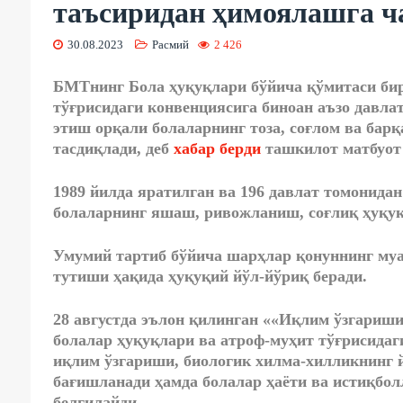
таъсиридан ҳимоялашга ч
30.08.2023
Расмий
2 426
БМТнинг Бола ҳуқуқлари бўйича қўмитаси би
тўғрисидаги конвенциясига биноан аъзо давл
этиш орқали болаларнинг тоза, соғлом ва барқ
тасдиқлади, деб
хабар берди
ташкилот матбуот 
1989 йилда яратилган ва 196 давлат томонида
болаларнинг яшаш, ривожланиш, соғлиқ ҳуқуқ
Умумий тартиб бўйича шарҳлар қонуннинг муа
тутиши ҳақида ҳуқуқий йўл-йўриқ беради.
28 августда эълон қилинган ««Иқлим ўзгариши
болалар ҳуқуқлари ва атроф-муҳит тўғрисидаг
иқлим ўзгариши, биологик хилма-хилликнинг
бағишланади ҳамда болалар ҳаёти ва истиқбо
белгилайди.