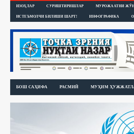
ИЗОҲЛАР
СУРИШТИРИШЛАР
МУРОЖААТНИ ЖЎ
ИСТЕЪМОЛЧИ БИЛИШИ ШАРТ!
ИНФОГРАФИКА
О
БОШ САҲИФА
РАСМИЙ
МУҲИМ ҲУЖЖАТЛ