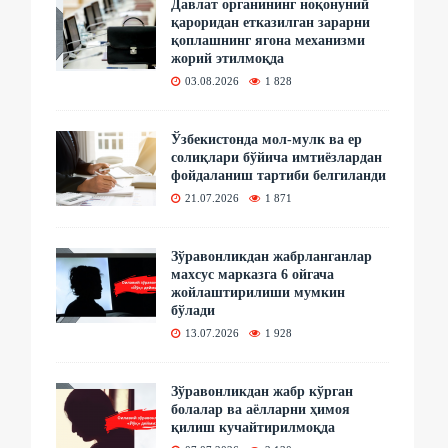
Давлат органининг ноқонуний
қароридан етказилган зарарни
қоплашнинг ягона механизми
жорий этилмоқда
03.08.2026
1 828
Ўзбекистонда мол-мулк ва ер
солиқлари бўйича имтиёзлардан
фойдаланиш тартиби белгиланди
21.07.2026
1 871
Зўравонликдан жабрланганлар
махсус марказга 6 ойгача
жойлаштирилиши мумкин
бўлади
13.07.2026
1 928
Зўравонликдан жабр кўрган
болалар ва аёлларни ҳимоя
қилиш кучайтирилмоқда