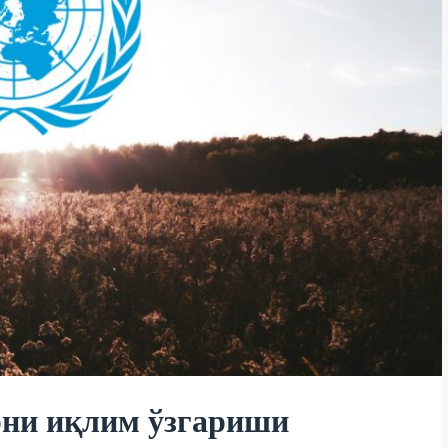
рни иқлим ўзгариши