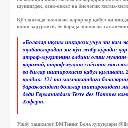
шунингдек, озиқ-овқат ва биологик хилма-хи
Қўлланмада экологик қарорлар қабул қилишда
олиш зарурлиги, бу борада экологик таълимни
«Болалар иқлим инқирози учун энг кам ж
оқибатларидан энг кўп жабр кўради: ҳар
атроф-муҳитнинг олдини олиш мумкин б
қарамай, атроф-муҳит сиёсати масалала
ва ёшлар иштирокисиз қабул қилинади. 
қилдик: 121 та мамлакатдаги болаларни
даражасидаги болалар иштирокидаги эн
деди Германиядаги Terre des Hommes к
Хоферт.
Ушбу ташкилот БМТнинг Бола ҳуқуқлари бўйи