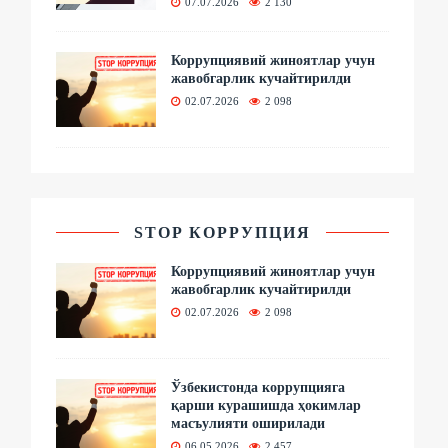
07.07.2026
2 130
Коррупциявий жиноятлар учун
жавобгарлик кучайтирилди
02.07.2026
2 098
STOP КОРРУПЦИЯ
Коррупциявий жиноятлар учун
жавобгарлик кучайтирилди
02.07.2026
2 098
Ўзбекистонда коррупцияга
қарши курашишда ҳокимлар
масъулияти оширилади
06.05.2026
2 457