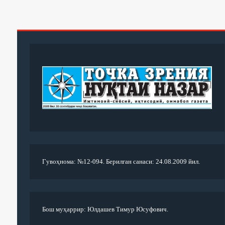
Гувоҳнома: №12-094. Берилган санаси: 24.08.2009 йил.
Бош муҳаррир: Юлдашев Тимур Юсуфович.