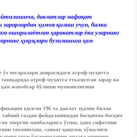
айтилишича, давлатлар нафақат
 зарарлардан ҳимоя қилиш учун, балки
лга оширилаётган ҳаракатлар ёки уларнинг
арнинг ҳуқуқлари бузилишига ҳам
 ўз чегаралари доирасидаги атроф-муҳитга
н ташқарида атроф-муҳитга етказилган зарар ва
н ҳам жавобгар бўлиши мумкинлигини
фикация қилган 196 та давлат зудлик билан
а табиий газдан фойдаланишдан босқичма-босқич
ган энергия манбаларига ўтиш, ҳаво сифатини
тини таъминлаш, саноат қишлоқ хўжалиги
иқариш учун ўзгаришларни амалга ошириш,