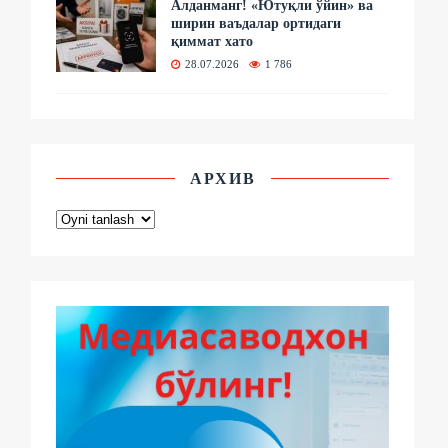
Алданманг! «Ютуқли ўйин» ва
ширин ваъдалар ортидаги
қиммат хато
28.07.2026
1 786
АРХИВ