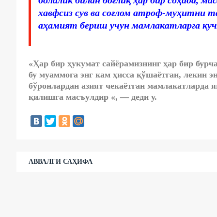
болалик билан боғлиқ ҳар бир соҳада, ма
хавфсиз сув ва соғлом атроф-муҳитни 
аҳамият бериш учун мамлакатларга куч
«Ҳар бир ҳукумат сайёрамизнинг ҳар бир бурча
бу муаммога энг кам ҳисса қўшаётган, лекин э
бўронлардан азият чекаётган мамлакатларда 
қилишга масъулдир «, — деди у.
АВВАЛГИ САҲИФА