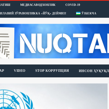
НАТИШ
МЕДИАСАВОДХОНЛИК
COVID-19
ИЛАВИЙ ЗЎРАВОНЛИККА «ЙЎҚ» ДЕЙМИЗ!
ЎЗБЕКЧА
АР
VIDEO
STOP КОРРУПЦИЯ
ИНСОН ҲУҚУҚЛ