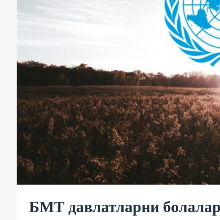
БМТ давлатларни болала