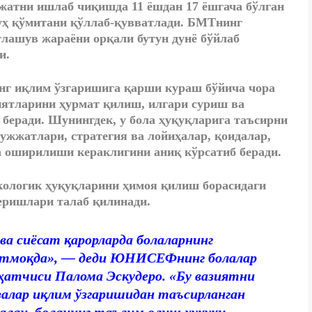
атни ишлаб чиқишда 11 ёшдан 17 ёшгача бўлган
руҳ қўмитани қўллаб-қувватлади. БМТнинг
ашув жараёни орқали бутун дунё бўйлаб
и.
нг иқлим ўзгаришига қарши кураш бўйича чора
ятларини ҳурмат қилиш, илгари суриш ва
беради. Шунингдек, у бола ҳуқуқларига таъсирни
ужжатлари, стратегия ва лойиҳалар, қоидалар,
а оширилиши кераклигини аниқ кўрсатиб беради.
кологик ҳуқуқларини ҳимоя қилиш борасидаги
еришлари талаб қилинади.
а сиёсат қарорларда болаларнинг
 этмоқда», — деди ЮНИСEФнинг болалар
аҳатчиси Палома Эскудеро. «Бу вазиятни
залар иқлим ўзгаришидан таъсирланган