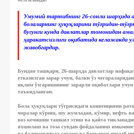
Умумий тартибнинг 26-сонли шарҳида 
болаларнинг ҳуқуқларини тўғридан-тўғри
бугунги кунда давлатлар томонидан ама
ҳаракатсизлиги оқибатида келажакда ул
жавобгардир.
Бундан ташқари, 26-шарҳда давлатлар нафақат
етказилган зарар учун, балки ўз чегараларида
иқлим ўзгаришининг зарарли оқибатлари учу
таъкидланган.
Бола ҳуқуқлари тўғрисидаги конвенцияни рати
чоралар кўриш, шу жумладан, кўмир, нефть в
воз кечишни ташкил этиш ва қайта тикланади
яхшилаш ва тоза сувдан фойдаланиш имкония
ва балиқчиликда соғлом ва барқарор ишлаб ч