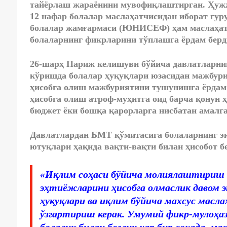
тайёрлаш жараёнини мувофиқлаштирган. Ҳужж
12 нафар болалар маслаҳатчисидан иборат гу
болалар жамғармаси (ЮНИСEФ) ҳам маслаҳатл
болаларнинг фикрларини тўплашга ёрдам берд
26-шарҳ Париж келишуви бўйича давлатларни
кўришда болалар ҳуқуқлари юзасидан мажбури
ҳисобга олиш мажбуриятини тушунишга ёрдам 
ҳисобга олиш атроф-муҳитга оид барча қонун ҳ
бюджет ёки бошқа қарорларга нисбатан амалг
Давлатлардан БМТ қўмитасига болаларнинг э
ютуқлари ҳақида вақти-вақти билан ҳисобот б
«Иқлим соҳаси бўйича молиялаштириш в
эҳтиёжларини ҳисобга олмаслик давом
ҳуқуқлари ва иқлим бўйича махсус масл
ўзгартириш керак. Умумий фикр-мулоҳа