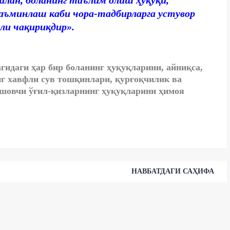
салан, боланинг таълим олиш ҳуқуқи,
таъминлаш каби чора-тадбирларга устувор
ли чақириқдир».
гидаги ҳар бир боланинг ҳуқуқларини, айниқса,
нг хавфли сув тошқинлари, қурғоқчилик ва
яшовчи ўғил-қизларнинг ҳуқуқларини ҳимоя
НАВБАТДАГИ САҲИФА