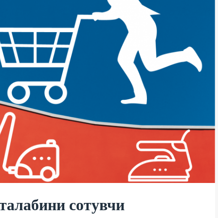
талабини сотувчи