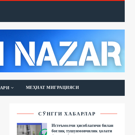
МЕҲНАТ МИГРАЦИЯСИ
АРИ
СЎНГГИ ХАБАРЛАР
Истеъмолчи ҳисоблагичи билан
боғлиқ тушунмовчилик ҳолати