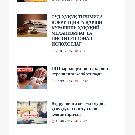
СУД-ҲУҚУҚ ТИЗИМИДА
КОРРУПЦИЯГА ҚАРШИ
КУРАШИШ: ҲУҚУҚИЙ
МЕХАНИЗМЛАР ВА
ИНСТИТУЦИОНАЛ
ИСЛОҲОТЛАР
29.01.2026
2 561
ННТлар коррупцияга қарши
курашишга жалб этилади
26.09.2025
2 242
Коррупцияга оид маъмурий
ҳуқуқбузарлик турлари
кенгайтирилди
16.06.2025
2 701