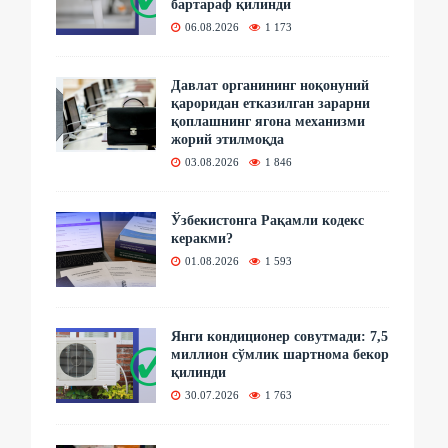
бартараф қилинди
06.08.2026
1 173
Давлат органининг ноқонуний
қароридан етказилган зарарни
қоплашнинг ягона механизми
жорий этилмоқда
03.08.2026
1 846
Ўзбекистонга Рақамли кодекс
керакми?
01.08.2026
1 593
Янги кондиционер совутмади: 7,5
миллион сўмлик шартнома бекор
қилинди
30.07.2026
1 763