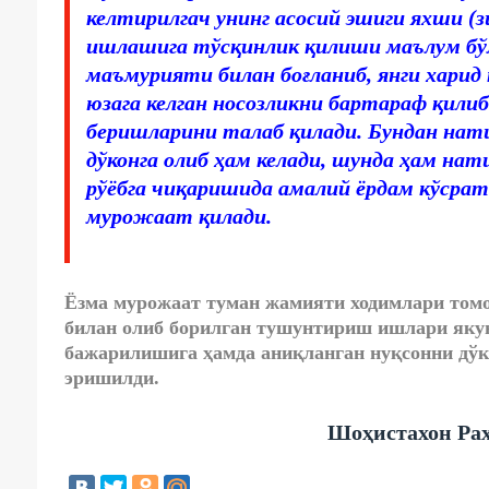
келтирилгач унинг асосий эшиги яхши (зи
ишлашига тўсқинлик қилиши маълум бўл
маъмурияти билан боғланиб, янги хари
юзага келган носозликни бартараф қил
беришларини талаб қилади. Бундан нат
дўконга олиб ҳам келади, шунда ҳам нат
рўёбга чиқаришида амалий ёрдам кўср
мурожаат қилади.
Ёзма мурожаат туман жамияти ходимлари том
билан олиб борилган тушунтириш ишлари яку
бажарилишига ҳамда аниқланган нуқсонни дўк
эришилди.
Шоҳистахон Рах