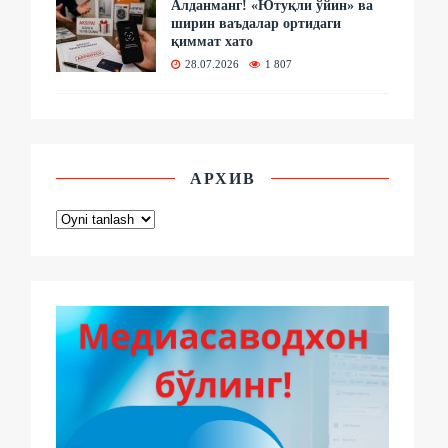
Алданманг! «Ютуқли ўйин» ва
ширин ваъдалар ортидаги
қиммат хато
28.07.2026
1 807
АРХИВ