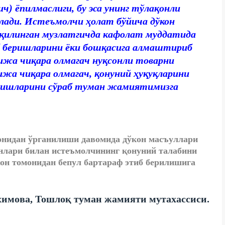
ч) ёпилмаслиги, бу эса унинг тўлақонли
ади. Истеъмолчи ҳолат бўйича дўкон
д қилинган музлатгичда кафолат муддатида
иб беришларини ёки бошқасига алмаштириб
ижа чиқара олмагач нуқсонли товарни
ижа чиқара олмагач, қонуний ҳуқуқларини
атишларини сўраб туман жамиятимизга
онидан ўрганилиши давомида дўкон масъуллари
нлари билан истеъмолчининг қонуний талабини
он томонидан бепул бартараф этиб берилишига
имова, Тошлоқ туман жамияти мутахассиси.