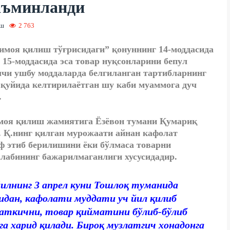
аъминланди
иш
2 763
моя қилиш тўғрисидаги” қонуннинг 14-моддасида
15-моддасида эса товар нуқсонларини бепул
лчи ушбу моддаларда белгиланган тартибларнинг
а қуйида келтирилаётган шу каби муаммога дуч
.
моя қилиш жамиятига Ёзёвон тумани Қумариқ
. Қ.нинг қилган мурожаати айнан кафолат
ф этиб берилишини ёки бўлмаса товарни
лабининг бажарилмаганлиги хусусидадир.
лнинг 3 апрел куни Тошлоқ туманида
идан, кафолати муддати уч йил қилиб
латкични, товар қийматини бўлиб-бўлиб
а харид қилади. Бироқ музлатгич хонадонга