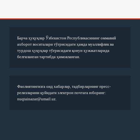
Барча ҳуқуқлар Ўзбекистон Республикасининг оммавий
ахборот воситалари тўғрисидаги ҳамда муаллифлик ва
турдош ҳуқуқлар тўғрисидаги қонун ҳужжатларида
белгиланган тартибда ҳимояланган.
Фаолиятингизга оид хабарлар, тадбирларнинг пресс-
релизларини қуйидаги электрон почтага юборинг:
nuqtainazar@umail.uz.