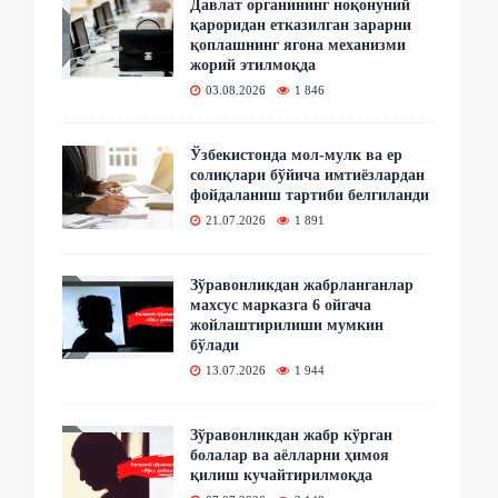
Давлат органининг ноқонуний
қароридан етказилган зарарни
қоплашнинг ягона механизми
жорий этилмоқда
03.08.2026
1 846
Ўзбекистонда мол-мулк ва ер
солиқлари бўйича имтиёзлардан
фойдаланиш тартиби белгиланди
21.07.2026
1 891
Зўравонликдан жабрланганлар
махсус марказга 6 ойгача
жойлаштирилиши мумкин
бўлади
13.07.2026
1 944
Зўравонликдан жабр кўрган
болалар ва аёлларни ҳимоя
қилиш кучайтирилмоқда