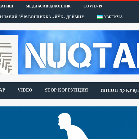
НАТИШ
МЕДИАСАВОДХОНЛИК
COVID-19
ИЛАВИЙ ЗЎРАВОНЛИККА «ЙЎҚ» ДЕЙМИЗ!
ЎЗБЕКЧА
АР
VIDEO
STOP КОРРУПЦИЯ
ИНСОН ҲУҚУҚЛ