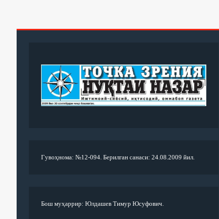
Гувоҳнома: №12-094. Берилган санаси: 24.08.2009 йил.
Бош муҳаррир: Юлдашев Тимур Юсуфович.