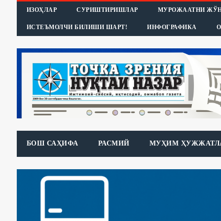
ИЗОҲЛАР
СУРИШТИРИШЛАР
МУРОЖААТНИ ЖЎ
ИСТЕЪМОЛЧИ БИЛИШИ ШАРТ!
ИНФОГРАФИКА
О
БОШ САҲИФА
РАСМИЙ
МУҲИМ ҲУЖЖАТЛ