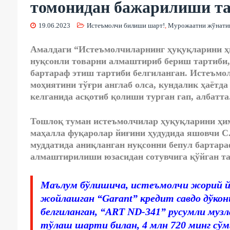
томонидан бажарилиши т
19.06.2023
Истеъмолчи билиши шарт!
,
Мурожаатни жўнат
Амалдаги “Истеъмолчиларнинг ҳуқуқларини ҳи
нуқсонли товарни алмаштириб бериш тартиби, 
бартараф этиш тартиби белгиланган. Истеъмо
моҳиятини тўғри англаб олса, кундалик ҳаётд
келганида асқотиб қолиши турган гап, албатта
Тошлоқ туман истеъмолчилар ҳуқуқларини ҳи
маҳалла фуқаролар йиғини ҳудудида яшовчи С
муддатида аниқланган нуқсонни бепул бартара
алмаштирилиши юзасидан сотувчига қўйган та
Маълум бўлишича, истеъмолчи жорий йи
жойлашган “Garant” кредит савдо дўкон
белгиланган, “ART ND-341” русумли муз
тўлаш шарти билан, 4 млн 720 минг сўмг