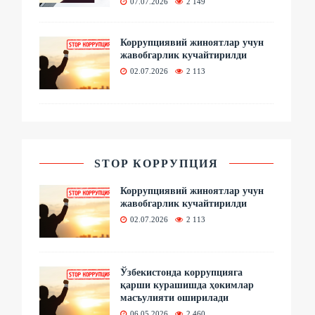
07.07.2026
2 149
Коррупциявий жиноятлар учун
жавобгарлик кучайтирилди
02.07.2026
2 113
STOP КОРРУПЦИЯ
Коррупциявий жиноятлар учун
жавобгарлик кучайтирилди
02.07.2026
2 113
Ўзбекистонда коррупцияга
қарши курашишда ҳокимлар
масъулияти оширилади
06.05.2026
2 460