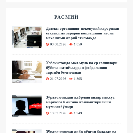
РАСМИЙ
Давлат органининг ноқонуний қароридан
етказилган зарарни қоплашнинг ягона
механизми жорий этилмоқда
03.08.2026
1 850
Ўзбекистонда мол-мулк ва ер солиқлари
бўйича имтиёзлардан фойдаланиш
тартиби белгиланди
21.07.2026
1 895
Зўравонликдан жабрланганлар махсус
марказга 6 ойгача жойлаштирилиши
мумкин бўлади
13.07.2026
1 949
Зўравонликдан жабр кўрган болалар ва