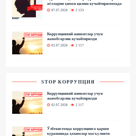
аёлларни ҳимоя қилиш кучайтирилмоқда
07.07.2026
2 153
Коррупциявий жиноятлар учун
жавобгарлик кучайтирилди
02.07.2026
2 117
STOP КОРРУПЦИЯ
Коррупциявий жиноятлар учун
жавобгарлик кучайтирилди
02.07.2026
2 117
Ўзбекистонда коррупцияга қарши
курашишда ҳокимлар масъулияти