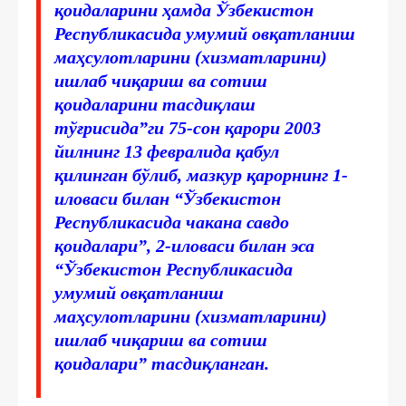
қоидаларини ҳамда Ўзбекистон
Республикасида умумий овқатланиш
маҳсулотларини (хизматларини)
ишлаб чиқариш ва сотиш
қоидаларини тасдиқлаш
тўғрисида”ги 75-сон қарори 2003
йилнинг 13 февралида қабул
қилинган бўлиб, мазкур қарорнинг 1-
иловаси билан “Ўзбекистон
Республикасида чакана савдо
қоидалари”, 2-иловаси билан эса
“Ўзбекистон Республикасида
умумий овқатланиш
маҳсулотларини (хизматларини)
ишлаб чиқариш ва сотиш
қоидалари” тасдиқланган.