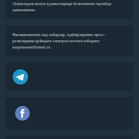
тўғрисидаги қонун ҳужжатларида белгиланган тартибда
ҳимояланган.
Фаолиятингизга оид хабарлар, тадбирларнинг пресс-
релизларини қуйидаги электрон почтага юборинг:
nuqtainazar@umail.uz.