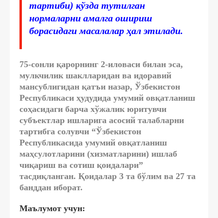
тартиби) кўзда тутилган
нормаларни амалга ошириш
борасидаги масалалар ҳал этилади.
75-сонли қарорнинг 2-иловаси билан эса,
мулкчилик шаклларидан ва идоравий
мансублигидан қатъи назар, Ўзбекистон
Республикаси ҳудудида умумий овқатланиш
соҳасидаги барча хўжалик юритувчи
субъектлар ишларига асосий талабларни
тартибга солувчи “Ўзбекистон
Республикасида умумий овқатланиш
маҳсулотларини (хизматларини) ишлаб
чиқариш ва сотиш қоидалари”
тасдиқланган. Қоидалар 3 та бўлим ва 27 та
банддан иборат.
Маълумот учун: