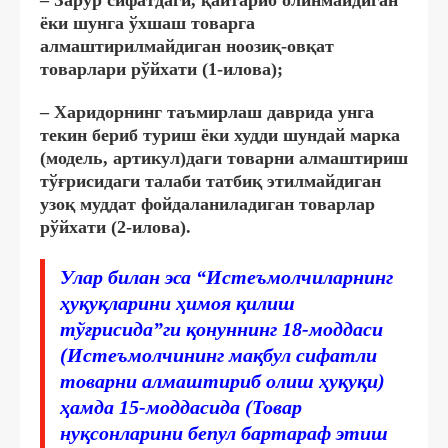
ёки шунга ўхшаш товарга
алмаштирилмайдиган ноозиқ-овқат
товарлари рўйхати (1-илова);
– Харидорнинг таъмирлаш даврида унга
текин бериб туриш ёки худди шундай марка
(модель, артикул)даги товарни алмаштириш
тўғрисидаги талаби татбиқ этилмайдиган
узоқ муддат фойдаланиладиган товарлар
рўйхати (2-илова).
Улар билан эса “Истеъмолчиларнинг
ҳуқуқларини ҳимоя қилиш
тўғрисида”ги қонуннинг 18-моддаси
(Истеъмолчининг мақбул сифатли
товарни алмаштириб олиш ҳуқуқи)
ҳамда 15-моддасида (Товар
нуқсонларини бепул бартараф этиш