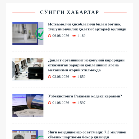
СЎНГГИ ХАБАРЛАР
Истеъмолчи ҳисоблагичи билан боғлиқ
тушунмовчилик ҳолати бартараф қилинди
06.08.2026
1 180
Давлат органининг ноқонуний қароридан
етказилган зарарни қоплашнинг ягона
механизми жорий этилмоқда
03.08.2026
1 850
Ўзбекистонга Рақамли кодекс керакми?
01.08.2026
1 597
Янги кондиционер совутмади: 7,5 миллион
сўмлик шартнома бекор қилинди