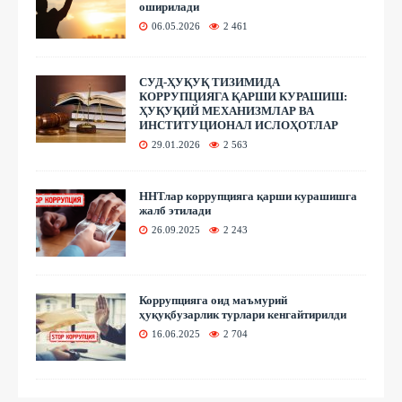
оширилади
06.05.2026
2 461
СУД-ҲУҚУҚ ТИЗИМИДА
КОРРУПЦИЯГА ҚАРШИ КУРАШИШ:
ҲУҚУҚИЙ МЕХАНИЗМЛАР ВА
ИНСТИТУЦИОНАЛ ИСЛОҲОТЛАР
29.01.2026
2 563
ННТлар коррупцияга қарши курашишга
жалб этилади
26.09.2025
2 243
Коррупцияга оид маъмурий
ҳуқуқбузарлик турлари кенгайтирилди
16.06.2025
2 704