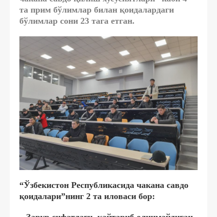
та прим бўлимлар билан қоидалардаги
бўлимлар сони 23 тага етган.
“Ўзбекистон Республикасида чакана савдо
қоидалари”нинг 2 та иловаси бор:
– Зарур сифатдаги, қайтариб олинмайдиган