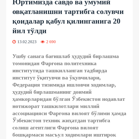
Юртимизда савдо ва умумий
овқатланишни тартибга солувчи
қоидалар қабул қилинганига 20
йил тўлди
13.02.2023
2 690
Ушбу санага бағишлаб ҳудудий бирлашма
томонидан Фарғона политехника
институтида ташкилланган тадбирда
институт ўқитувчи ва ўқувчилари,
Федерация тизимида ишловчи ходимлар,
ҳудудий бирлашманинг доимий
ҳамкорларидан бўлган Ўзбекистон нодавлат
нотижорат ташкилотлари миллий
ассоциацияси Фарғона вилоят бўлими ҳамда
Ўзбекистон техник жиҳатдан тартибга
солиш агентлиги Фарғона вилоят
бошқармаси масъул ходимлари иштирок