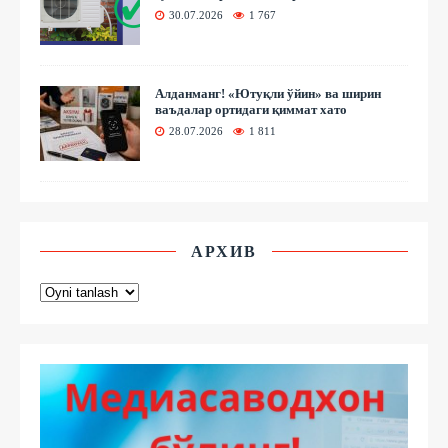
30.07.2026
1 767
Алданманг! «Ютуқли ўйин» ва ширин
ваъдалар ортидаги қиммат хато
28.07.2026
1 811
АРХИВ