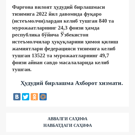
Фарғона вилоят ҳудудий бирлашмаси
тизимига 2022 йил давомида фуқаро
(истеъмолчи)лардан келиб тушган 840 та
мурожаатларнинг 24,3 фоизи ҳамда
республика бўйича Ўзбекистон
истеъмолчилар ҳуқуқларини ҳимоя қилиш
жамиятлари федерацияси тизимига келиб
тушган 13522 та мурожаатларнинг 49,7
фоизи айнан савдо масалаларида келиб
тушган.
Ҳудудий бирлашма Ахборот хизмати.
АВВАЛГИ САҲИФА
НАВБАТДАГИ САҲИФА