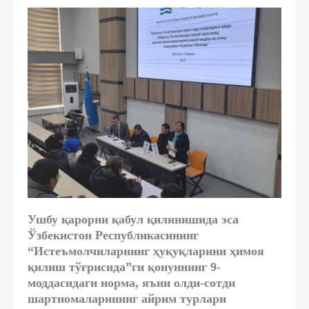
Ушбу қарорни қабул қилинишида эса
Ўзбекистон Республикасининг
“Истеъмолчиларнинг ҳуқуқларини ҳимоя
қилиш тўғрисида”ги қонуннинг 9-
моддасидаги норма, яъни олди-сотди
шартномаларининг айрим турлари