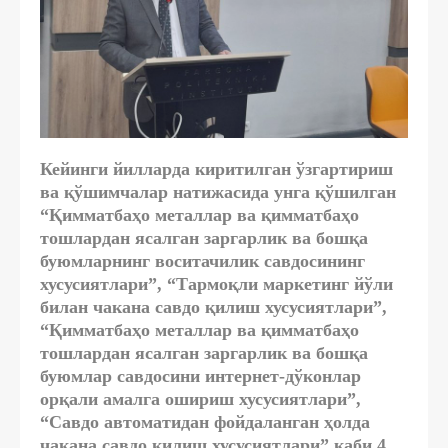
Кейинги йилларда киритилган ўзгартириш
ва қўшимчалар натижасида унга қўшилган
“Қимматбаҳо металлар ва қимматбаҳо
тошлардан ясалган заргарлик ва бошқа
буюмларнинг воситачилик савдосининг
хусусиятлари”, “Тармоқли маркетинг йўли
билан чакана савдо қилиш хусусиятлари”,
“Қимматбаҳо металлар ва қимматбаҳо
тошлардан ясалган заргарлик ва бошқа
буюмлар савдосини интернет-дўконлар
орқали амалга ошириш хусусиятлари”,
“Савдо автоматидан фойдаланган ҳолда
чакана савдо қилиш хусусиятлари” каби 4