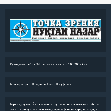
Гувоҳнома: №12-094. Берилган санаси: 24.08.2009 йил.
Бош муҳаррир: Юлдашев Тимур Юсуфович.
Барча ҳуқуқлар Ўзбекистон Республикасининг оммавий ахборот
воситалари тўғрисидаги ҳамда муаллифлик ва турдош ҳуқуқлар