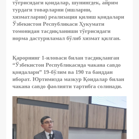
тўғрисидаги қоидалар, шунингдек, айрим
турдаги товарларни (ишларни,
хизматларни) реализация қилиш қоидалари
Ўзбекистон Республикаси Ҳукумати
томонидан тасдиқланиши тўғрисидаги
норма дастуриламал бўлиб хизмат қилган.
Қарорнинг 1-иловаси билан тасдиқланган
“Ўзбекистон Республикасида чакана савдо
қоидалари” 19-бўлим ва 190 та банддан
иборат. Юртимизда мазкур Қоидалар билан
чакана савдо фаолияти тартибга солинади.