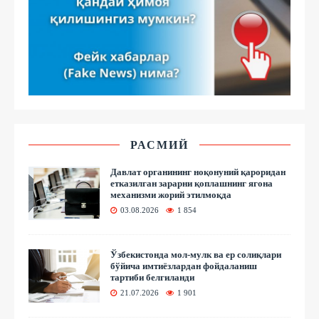
РАСМИЙ
Давлат органининг ноқонуний қароридан
етказилган зарарни қоплашнинг ягона
механизми жорий этилмоқда
03.08.2026
1 854
Ўзбекистонда мол-мулк ва ер солиқлари
бўйича имтиёзлардан фойдаланиш
тартиби белгиланди
21.07.2026
1 901