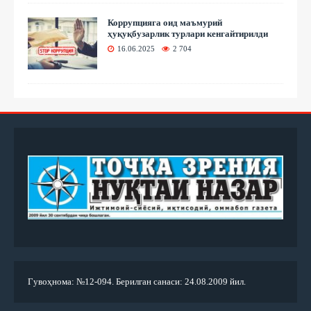
Коррупцияга оид маъмурий
ҳуқуқбузарлик турлари кенгайтирилди
16.06.2025
2 704
Гувоҳнома: №12-094. Берилган санаси: 24.08.2009 йил.