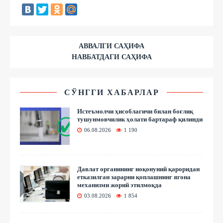
АВВАЛГИ САҲИФА
НАВБАТДАГИ САҲИФА
СЎНГГИ ХАБАРЛАР
Истеъмолчи ҳисоблагичи билан боғлиқ
тушунмовчилик ҳолати бартараф қилинди
06.08.2026
1 190
Давлат органининг ноқонуний қароридан
етказилган зарарни қоплашнинг ягона
механизми жорий этилмоқда
03.08.2026
1 854