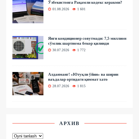
Ўзбекистонга Рақамли кодекс керакми?
01.08.2026
1 601
Янги кондиционер совутмади: 7,5 миллион
сўмлик шартнома бекор қилинди
30.07.2026
1 772
Алданманг! «Ютуқли ўйин» ва ширин
ваъдалар ортидаги қиммат хато
28.07.2026
1 815
АРХИВ