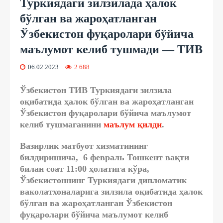
Туркиядаги зилзилада ҳалок
бўлган ва жароҳатланган
Ўзбекистон фуқаролари бўйича
маълумот келиб тушмади — ТИВ
06.02.2023
2 688
Ўзбекистон ТИВ Туркиядаги зилзила
оқибатида ҳалок бўлган ва жароҳатланган
Ўзбекистон фуқаролари бўйича маълумот
келиб тушмаганини
маълум қилди
.
Вазирлик матбуот хизматининг
билдиришича, 6 февраль Тошкент вақти
билан соат 11:00 ҳолатига кўра,
Ўзбекистоннинг Туркиядаги дипломатик
ваколатхоналарига зилзила оқибатида ҳалок
бўлган ва жароҳатланган Ўзбекистон
фуқаролари бўйича маълумот келиб