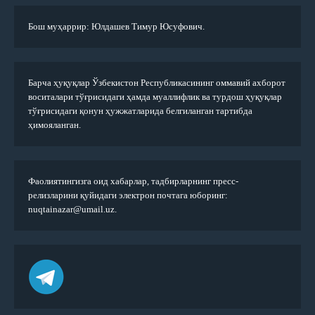
Бош муҳаррир: Юлдашев Тимур Юсуфович.
Барча ҳуқуқлар Ўзбекистон Республикасининг оммавий ахборот
воситалари тўғрисидаги ҳамда муаллифлик ва турдош ҳуқуқлар
тўғрисидаги қонун ҳужжатларида белгиланган тартибда
ҳимояланган.
Фаолиятингизга оид хабарлар, тадбирларнинг пресс-
релизларини қуйидаги электрон почтага юборинг:
nuqtainazar@umail.uz.