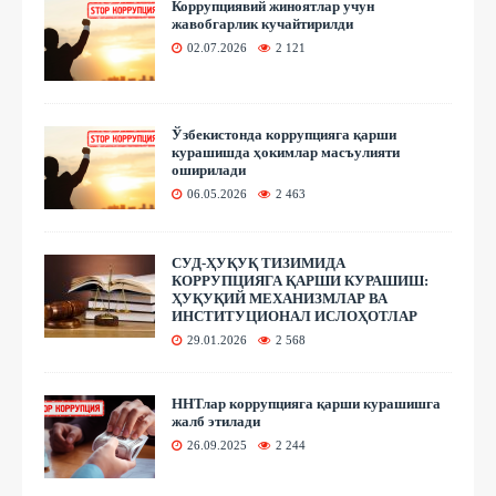
Коррупциявий жиноятлар учун
жавобгарлик кучайтирилди
02.07.2026
2 121
Ўзбекистонда коррупцияга қарши
курашишда ҳокимлар масъулияти
оширилади
06.05.2026
2 463
СУД-ҲУҚУҚ ТИЗИМИДА
КОРРУПЦИЯГА ҚАРШИ КУРАШИШ:
ҲУҚУҚИЙ МЕХАНИЗМЛАР ВА
ИНСТИТУЦИОНАЛ ИСЛОҲОТЛАР
29.01.2026
2 568
ННТлар коррупцияга қарши курашишга
жалб этилади
26.09.2025
2 244