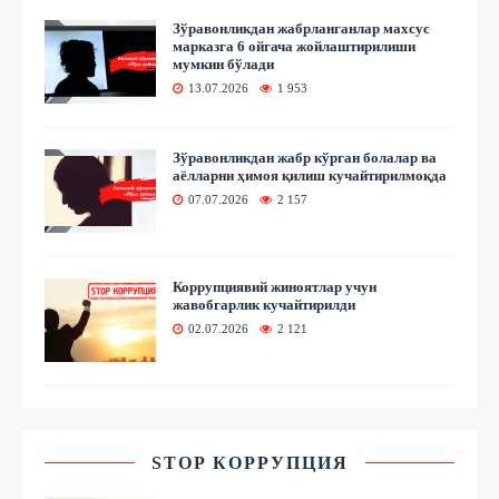
Зўравонликдан жабрланганлар махсус
марказга 6 ойгача жойлаштирилиши
мумкин бўлади
13.07.2026
1 953
Зўравонликдан жабр кўрган болалар ва
аёлларни ҳимоя қилиш кучайтирилмоқда
07.07.2026
2 157
Коррупциявий жиноятлар учун
жавобгарлик кучайтирилди
02.07.2026
2 121
STOP КОРРУПЦИЯ