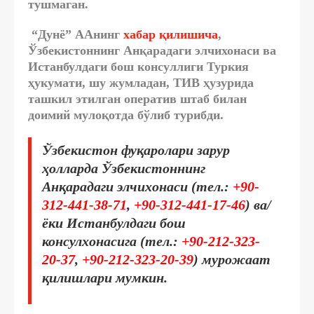
тушмаган.
“Дунё” ААнинг
хабар қилишича
,
Ўзбекистоннинг Анқарадаги элчихонаси ва
Истанбулдаги бош консуллиги Туркия
ҳукумати, шу жумладан, ТИВ ҳузурида
ташкил этилган оператив штаб билан
доимий мулоқотда бўлиб турибди.
Ўзбекистон фуқаролари зарур
ҳолларда Ўзбекистоннинг
Анқарадаги элчихонаси (тел.:
+90-
312-441-38-71
,
+90-312-441-17-46
) ва/
ёки Истанбулдаги бош
консулхонасига (тел.:
+90-212-323-
20-37
,
+90-212-323-20-39
) мурожаат
қилишлари мумкин.