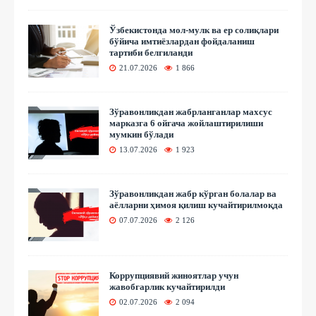
Ўзбекистонда мол-мулк ва ер солиқлари
бўйича имтиёзлардан фойдаланиш
тартиби белгиланди
21.07.2026
1 866
Зўравонликдан жабрланганлар махсус
марказга 6 ойгача жойлаштирилиши
мумкин бўлади
13.07.2026
1 923
Зўравонликдан жабр кўрган болалар ва
аёлларни ҳимоя қилиш кучайтирилмоқда
07.07.2026
2 126
Коррупциявий жиноятлар учун
жавобгарлик кучайтирилди
02.07.2026
2 094