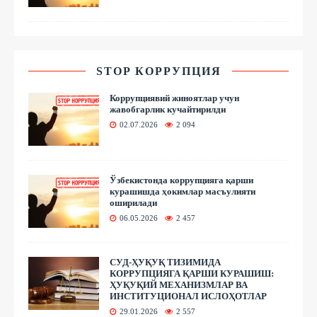
STOP КОРРУПЦИЯ
Коррупциявий жиноятлар учун
жавобгарлик кучайтирилди
02.07.2026
2 094
Ўзбекистонда коррупцияга қарши
курашишда ҳокимлар масъулияти
оширилади
06.05.2026
2 457
СУД-ҲУҚУҚ ТИЗИМИДА
КОРРУПЦИЯГА ҚАРШИ КУРАШИШ:
ҲУҚУҚИЙ МЕХАНИЗМЛАР ВА
ИНСТИТУЦИОНАЛ ИСЛОҲОТЛАР
29.01.2026
2 557