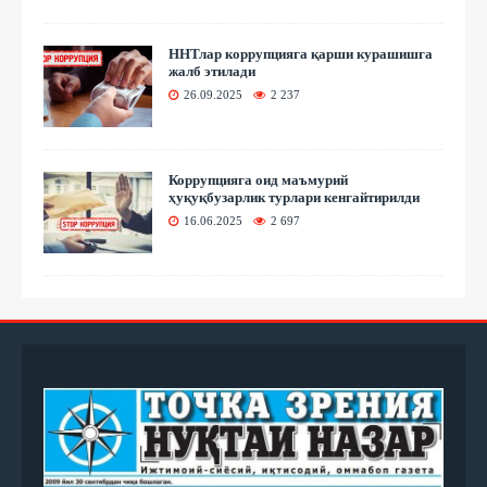
ННТлар коррупцияга қарши курашишга
жалб этилади
26.09.2025
2 237
Коррупцияга оид маъмурий
ҳуқуқбузарлик турлари кенгайтирилди
16.06.2025
2 697