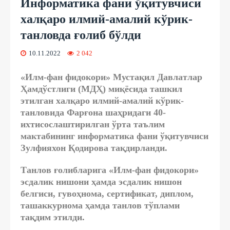
Информатика фани ўқитувчиси
халқаро илмий-амалий кўрик-
танловда ғолиб бўлди
10.11.2022
2 042
«Илм-фан фидокори» Мустақил Давлатлар
Ҳамдўстлиги (МДҲ) миқёсида ташкил
этилган халқаро илмий-амалий кўрик-
танловида Фарғона шаҳридаги 40-
ихтисослаштирилган ўрта таълим
мактабининг информатика фани ўқитувчиси
Зулфияхон Қодирова тақдирланди.
Танлов ғолибларига «Илм-фан фидокори»
эсдалик нишони ҳамда эсдалик нишон
белгиси, гувоҳнома, сертификат, диплом,
ташаккурнома ҳамда танлов тўплами
тақдим этилди.