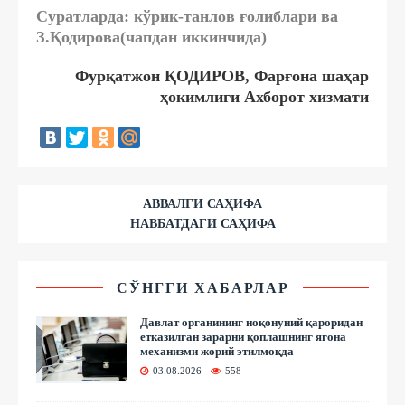
Суратларда: кўрик-танлов ғолиблари ва
З.Қодирова(чапдан иккинчида)
Фурқатжон ҚОДИРОВ, Фарғона шаҳар
ҳокимлиги Ахборот хизмати
АВВАЛГИ САҲИФА
НАВБАТДАГИ САҲИФА
СЎНГГИ ХАБАРЛАР
Давлат органининг ноқонуний қароридан
етказилган зарарни қоплашнинг ягона
механизми жорий этилмоқда
03.08.2026
558