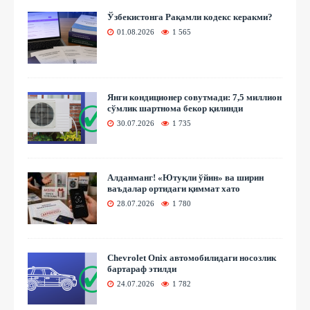
Ўзбекистонга Рақамли кодекс керакми?
01.08.2026
1 565
Янги кондиционер совутмади: 7,5 миллион
сўмлик шартнома бекор қилинди
30.07.2026
1 735
Алданманг! «Ютуқли ўйин» ва ширин
ваъдалар ортидаги қиммат хато
28.07.2026
1 780
Chevrolet Onix автомобилидаги носозлик
бартараф этилди
24.07.2026
1 782