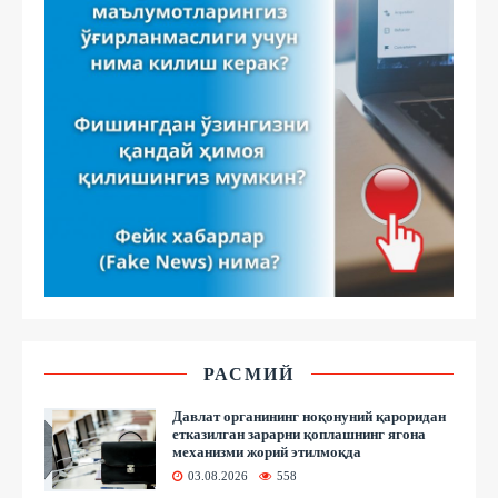
РАСМИЙ
Давлат органининг ноқонуний қароридан
етказилган зарарни қоплашнинг ягона
механизми жорий этилмоқда
03.08.2026
558