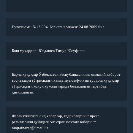
Гувоҳнома: №12-094. Берилган санаси: 24.08.2009 йил.
Бош муҳаррир: Юлдашев Тимур Юсуфович.
Барча ҳуқуқлар Ўзбекистон Республикасининг оммавий ахборот
воситалари тўғрисидаги ҳамда муаллифлик ва турдош ҳуқуқлар
тўғрисидаги қонун ҳужжатларида белгиланган тартибда
ҳимояланган.
Фаолиятингизга оид хабарлар, тадбирларнинг пресс-
релизларини қуйидаги электрон почтага юборинг:
nuqtainazar@umail.uz.