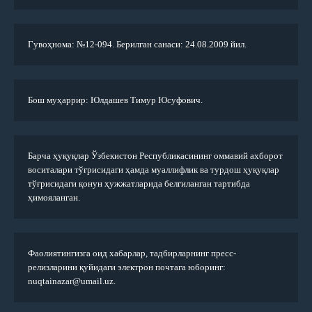
Гувоҳнома: №12-094. Берилган санаси: 24.08.2009 йил.
Бош муҳаррир: Юлдашев Тимур Юсуфович.
Барча ҳуқуқлар Ўзбекистон Республикасининг оммавий ахборот
воситалари тўғрисидаги ҳамда муаллифлик ва турдош ҳуқуқлар
тўғрисидаги қонун ҳужжатларида белгиланган тартибда
ҳимояланган.
Фаолиятингизга оид хабарлар, тадбирларнинг пресс-
релизларини қуйидаги электрон почтага юборинг:
nuqtainazar@umail.uz.