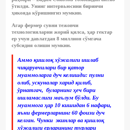
ўтилди. Унинг интервьюсини биринчи
ҳикояда кўришингиз мумкин.
Агар фермер сувни тежовчи
технологияларни жорий қилса, ҳар гектар
ер учун давлатдан 8 миллион сўмгача
субсидия олиши мумкин.
Аммо қишлоқ хўжалиги ишлаб
чиқарувчилари бир қатор
муаммоларга дуч келишди: пулни
олиб, ускуналар харид қилиб,
ўрнатгач, буларнинг ҳеч бири
ишламаслиги маълум бўлди. Бу
муаммога ҳар 10 кишидан 6 нафари,
яъни фермерларнинг 60 фоизи дуч
келган. Чунки экинлар ва қишлоқ
хўжалиги ерларининг турлари