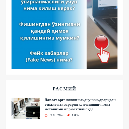
РАСМИЙ
Давлат органининг ноқонуний қароридан
етказилган зарарни қоплашнинг ягона
механизми жорий этилмоқда
03.08.2026
1 837