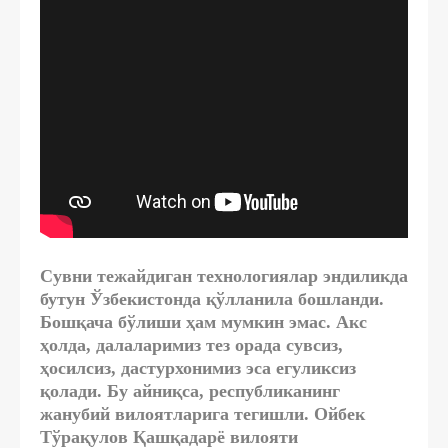
Сувни тежайдиган технологиялар эндиликда
бутун Ўзбекистонда қўлланила бошланди.
Бошқача бўлиши ҳам мумкин эмас. Акс
ҳолда, далаларимиз тез орада сувсиз,
ҳосилсиз, дастурхонимиз эса егуликсиз
қолади. Бу айниқса, республиканинг
жанубий вилоятларига тегишли. Ойбек
Тўрақулов Қашқадарё вилояти