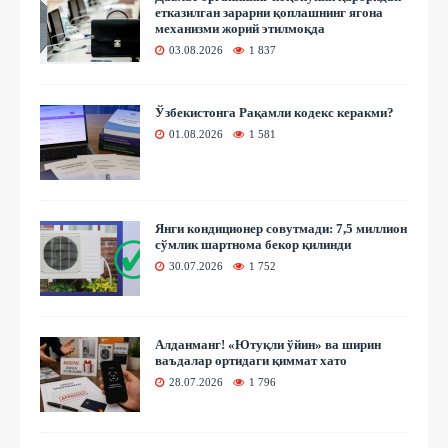
етказилган зарарни қоплашнинг ягона
механизми жорий этилмоқда
03.08.2026
1 837
Ўзбекистонга Рақамли кодекс керакми?
01.08.2026
1 581
Янги кондиционер совутмади: 7,5 миллион
сўмлик шартнома бекор қилинди
30.07.2026
1 752
Алданманг! «Ютуқли ўйин» ва ширин
ваъдалар ортидаги қиммат хато
28.07.2026
1 796