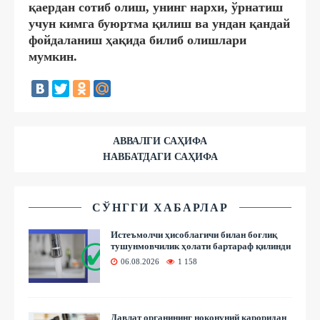
қаердан сотиб олиш, унинг нархи, ўрнатиш
учун кимга буюртма қилиш ва ундан қандай
фойдаланиш ҳақида билиб олишлари
мумкин.
АВВАЛГИ САҲИФА
НАВБАТДАГИ САҲИФА
СЎНГГИ ХАБАРЛАР
Истеъмолчи ҳисоблагичи билан боғлиқ
тушунмовчилик ҳолати бартараф қилинди
06.08.2026
1 158
Давлат органининг ноқонуний қароридан