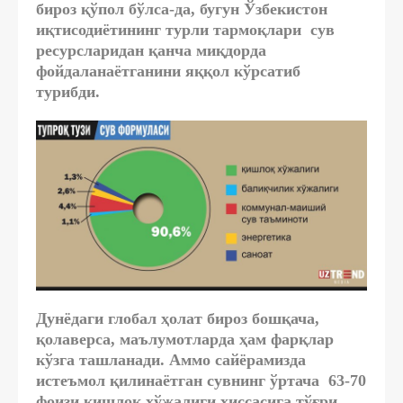
бироз қўпол бўлса-да, бугун Ўзбекистон
иқтисодиётининг турли тармоқлари сув
ресурсларидан қанча миқдорда
фойдаланаётганини яққол кўрсатиб
турибди.
Дунёдаги глобал ҳолат бироз бошқача,
қолаверса, маълумотларда ҳам фарқлар
кўзга ташланади. Аммо сайёрамизда
истеъмол қилинаётган сувнинг ўртача 63-70
фоизи қишлоқ хўжалиги ҳиссасига тўғри