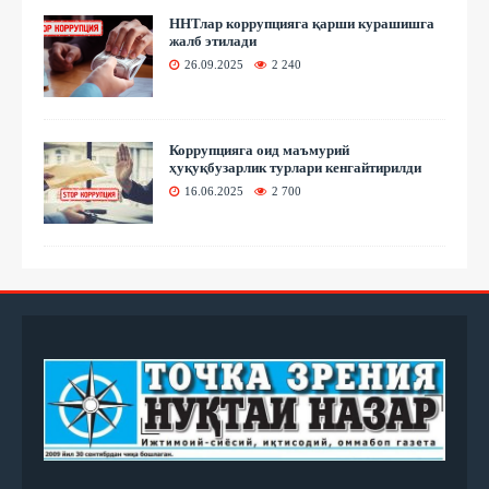
ННТлар коррупцияга қарши курашишга
жалб этилади
26.09.2025
2 240
Коррупцияга оид маъмурий
ҳуқуқбузарлик турлари кенгайтирилди
16.06.2025
2 700