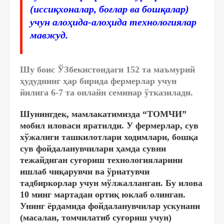
(иссиқхоналар, боғлар ва бошқалар)
учун алоҳида-алоҳида технологиялар
мавжуд.
Шу боис ЎЗбекистондаги 152 та маъмурий
ҳудуднинг ҳар бирида фермерлар учун
йилига 6-7 та онлайн семинар ўтказилади.
Шунингдек, мамлакатимизда “ТОМЧИ”
мобил иловаси яратилди. У фермерлар, сув
хўжалиги ташкилотлари ходимлари, бошқа
сув фойдаланувчилари ҳамда сувни
тежайдиган суғориш технологияларини
ишлаб чиқарувчи ва ўрнатувчи
тадбиркорлар учун мўлжалланган. Бу илова
10 минг мартадан ортиқ юклаб олинган.
Унинг ёрдамида фойдаланувчилар ускунани
(масалан, томчилатиб суғориш учун)