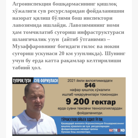
Агроинспекция бошқармасининг қишлоқ
хўжалиги сув ресурсларидан фойдаланишни
назорат қилиш бўлими бош инспектори
лавозимида ишлайди. Лавозимининг номи
ҳам томчилатиб суғориш инфраструктураси
шлангичалик узун (айтиб ўтганимиз –
Музаффаровнинг боғидаги гилос ва нокни
суғориш ускунаси 20 км узунликда). Шунинг
учун бу ерда катта рақамлар келтирилиши
табиий ҳол.