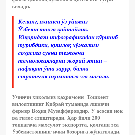
келади.
Келинг, яхшиси ўз уйимиз –
Ўзбекистонга қайтайлик.
Юқоридаги инфографикадан кўриниб
турибдики, қишлоқ хўжалиги
соҳасига сувни тежовчи
технологияларни жорий этиш –
нафақат ўта зарур, балки
стратегик аҳамиятга эга масала.
Учинчи ҳикоямиз қаҳрамони Тошкент
вилоятининг Қибрай туманида яшовчи
фермер Воҳид Музаффаровдир. У асосан нок
ва гилос етиштиради. Ҳар йили 200
тоннагача маҳсулот экспортга, қолгани эса
Ўзбекистоннинг ички бозорига жўнатилади.