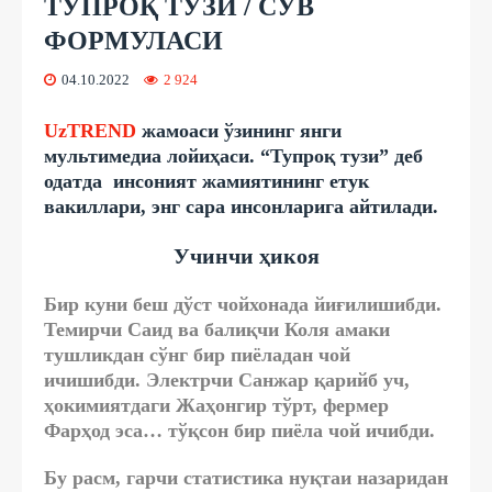
ТУПРОҚ ТУЗИ / СУВ
ФОРМУЛАСИ
04.10.2022
2 924
UzTREND
жамоаси ўзининг янги
мультимедиа лойиҳаси. “Тупроқ тузи” деб
одатда инсоният жамиятининг етук
вакиллари, энг сара инсонларига айтилади.
Учинчи ҳикоя
Бир куни беш дўст чойхонада йиғилишибди.
Темирчи Саид ва балиқчи Коля амаки
тушликдан сўнг бир пиёладан чой
ичишибди. Электрчи Санжар қарийб уч,
ҳокимиятдаги Жаҳонгир тўрт, фермер
Фарҳод эса… тўқсон бир пиёла чой ичибди.
Бу расм, гарчи статистика нуқтаи назаридан