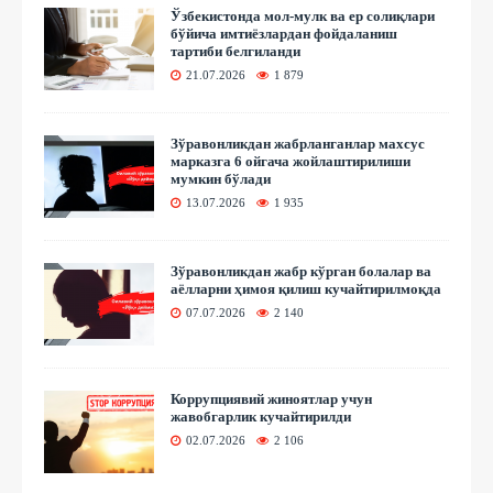
Ўзбекистонда мол-мулк ва ер солиқлари
бўйича имтиёзлардан фойдаланиш
тартиби белгиланди
21.07.2026
1 879
Зўравонликдан жабрланганлар махсус
марказга 6 ойгача жойлаштирилиши
мумкин бўлади
13.07.2026
1 935
Зўравонликдан жабр кўрган болалар ва
аёлларни ҳимоя қилиш кучайтирилмоқда
07.07.2026
2 140
Коррупциявий жиноятлар учун
жавобгарлик кучайтирилди
02.07.2026
2 106