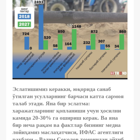
Эслатишимиз керакки, юқорида санаб
ўтилган усулларнинг барчаси катта сармоя
талаб этади. Яна бир эслатма:
харажатларнинг қопланиши учун ҳосилни
камида 20-30% га ошириш керак. Ва яна
бир неча рақам ва фактлар бизнинг медиа
лойиҳамиз маслаҳатчиси, ИФАС агентлиги
раҳбари – Вадим Соколов томонидан айтиб