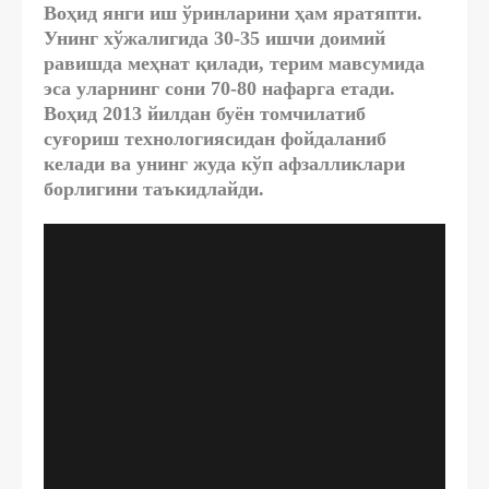
Воҳид янги иш ўринларини ҳам яратяпти.
Унинг хўжалигида 30-35 ишчи доимий
равишда меҳнат қилади, терим мавсумида
эса уларнинг сони 70-80 нафарга етади.
Воҳид 2013 йилдан буён томчилатиб
суғориш технологиясидан фойдаланиб
келади ва унинг жуда кўп афзалликлари
борлигини таъкидлайди.