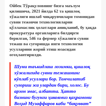
Ойбек Тўрақуловнинг бизга маълум
қилишича, 2021 йилда 62 та қишлоқ
хўжалиги ишлаб чиқарувчилари томонидан
сувни тежовчи технологияларни
қўлламаслик ҳолатлари аниқланиб, бу ҳақда
прокуратура органларига билдирги
берилган, 546 та фермер хўжалиги сувни
тежаш ва суғоришда янги технология
усулларини жорий этиш юзасидан
огоҳлантирилди.
Шуни таъкидлаш лозимки, қишлоқ
хўжалигида сувни тежашнинг
кўплаб усуллари бор. Томчилатиб
суғориш эса улардан бири, холос. Бу
арзон эмас, албатта. Ҳатто
бизнинг бугунги ҳикоямиз қаҳрамони
Воҳид Музаффаров каби “бақувват”