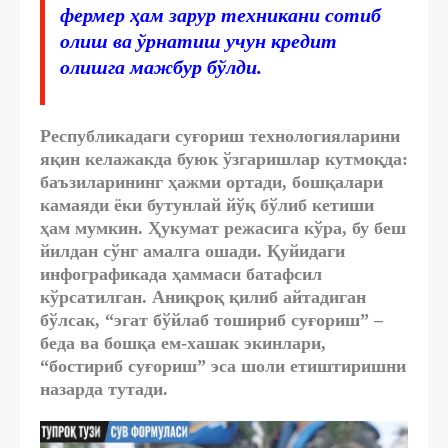
фермер ҳам зарур техникани сотиб
олиш ва ўрнатиш учун кредит
олишга мажбур бўлди.
Республикадаги суғориш технологияларини
яқин келажакда буюк ўзгаришлар кутмоқда:
баъзиларининг ҳажми ортади, бошқалари
камаяди ёки бутунлай йўқ бўлиб кетиши
ҳам мумкин. Ҳукумат режасига кўра, бу беш
йилдан сўнг амалга ошади. Қуйидаги
инфографикада ҳаммаси батафсил
кўрсатилган. Аниқроқ қилиб айтадиган
бўлсак, “эгат бўйлаб тошириб суғориш” –
беда ва бошқа ем-хашак экинлари,
“бостириб суғориш” эса шоли етиштиришни
назарда тутади.