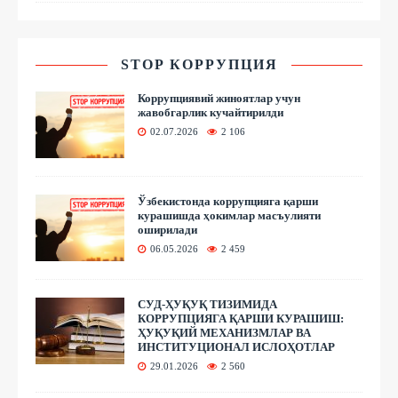
STOP КОРРУПЦИЯ
Коррупциявий жиноятлар учун
жавобгарлик кучайтирилди
02.07.2026
2 106
Ўзбекистонда коррупцияга қарши
курашишда ҳокимлар масъулияти
оширилади
06.05.2026
2 459
СУД-ҲУҚУҚ ТИЗИМИДА
КОРРУПЦИЯГА ҚАРШИ КУРАШИШ:
ҲУҚУҚИЙ МЕХАНИЗМЛАР ВА
ИНСТИТУЦИОНАЛ ИСЛОҲОТЛАР
29.01.2026
2 560