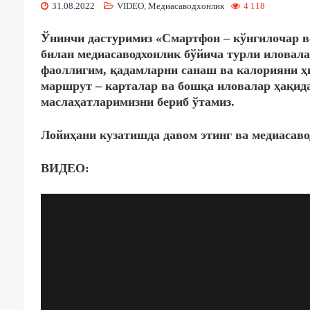
31.08.2022
VIDEO
,
Медиасаводхонлик
4 118
Ўнинчи дастуримиз «Смартфон – кўнгилочар во
билан медиасаводхонлик бўйича турли иловалар
фаоллигим, қадамларни санаш ва калорияни ҳ
маршрут – карталар ва бошқа иловалар ҳақид
маслаҳатларимизни бериб ўтамиз.
Лойиҳани кузатишда давом этинг ва медиасаво
ВИДЕО: