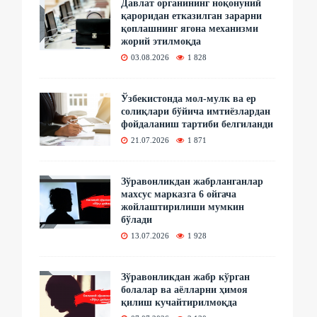
Давлат органининг ноқонуний
қароридан етказилган зарарни
қоплашнинг ягона механизми
жорий этилмоқда
03.08.2026
1 828
Ўзбекистонда мол-мулк ва ер
солиқлари бўйича имтиёзлардан
фойдаланиш тартиби белгиланди
21.07.2026
1 871
Зўравонликдан жабрланганлар
махсус марказга 6 ойгача
жойлаштирилиши мумкин
бўлади
13.07.2026
1 928
Зўравонликдан жабр кўрган
болалар ва аёлларни ҳимоя
қилиш кучайтирилмоқда