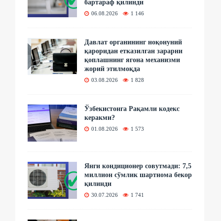
бартараф қилинди
06.08.2026
1 146
Давлат органининг ноқонуний
қароридан етказилган зарарни
қоплашнинг ягона механизми
жорий этилмоқда
03.08.2026
1 828
Ўзбекистонга Рақамли кодекс
керакми?
01.08.2026
1 573
Янги кондиционер совутмади: 7,5
миллион сўмлик шартнома бекор
қилинди
30.07.2026
1 741