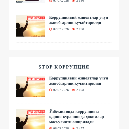
07.07.2026
2 130
Коррупциявий жиноятлар учун
жавобгарлик кучайтирилди
02.07.2026
2 098
STOP КОРРУПЦИЯ
Коррупциявий жиноятлар учун
жавобгарлик кучайтирилди
02.07.2026
2 098
Ўзбекистонда коррупцияга
қарши курашишда ҳокимлар
масъулияти оширилади
06.05.2026
2 457