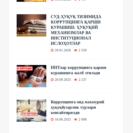
СУД-ҲУҚУҚ ТИЗИМИДА
КОРРУПЦИЯГА ҚАРШИ
КУРАШИШ: ҲУҚУҚИЙ
МЕХАНИЗМЛАР ВА
ИНСТИТУЦИОНАЛ
ИСЛОҲОТЛАР
29.01.2026
2 559
ННТлар коррупцияга қарши
курашишга жалб этилади
26.09.2025
2 237
Коррупцияга оид маъмурий
ҳуқуқбузарлик турлари
кенгайтирилди
16.06.2025
2 698