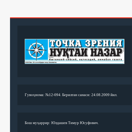
Гувоҳнома: №12-094. Берилган санаси: 24.08.2009 йил.
Бош муҳаррир: Юлдашев Тимур Юсуфович.