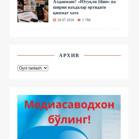
Алданманг! «Ютуқли ўйин» ва
ширин ваъдалар ортидаги
қиммат хато
28.07.2026
1 786
АРХИВ