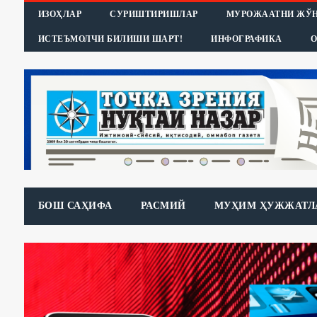
ИЗОҲЛАР
СУРИШТИРИШЛАР
МУРОЖААТНИ ЖЎ
ИСТЕЪМОЛЧИ БИЛИШИ ШАРТ!
ИНФОГРАФИКА
О
БОШ САҲИФА
РАСМИЙ
МУҲИМ ҲУЖЖАТЛ