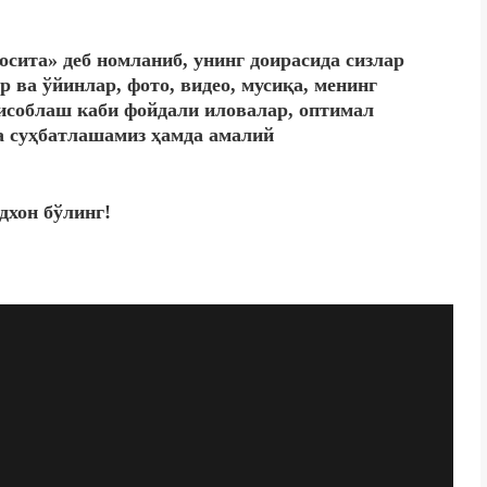
сита» деб номланиб, унинг доирасида сизлар
 ва ўйинлар, фото, видео, мусиқа, менинг
исоблаш каби фойдали иловалар, оптимал
а суҳбатлашамиз ҳамда амалий
дхон бўлинг!