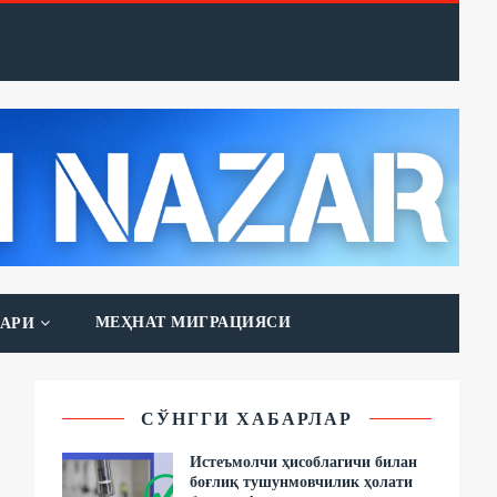
МЕҲНАТ МИГРАЦИЯСИ
АРИ
СЎНГГИ ХАБАРЛАР
Истеъмолчи ҳисоблагичи билан
боғлиқ тушунмовчилик ҳолати