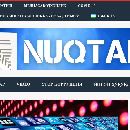
НАТИШ
МЕДИАСАВОДХОНЛИК
COVID-19
ИЛАВИЙ ЗЎРАВОНЛИККА «ЙЎҚ» ДЕЙМИЗ!
ЎЗБЕКЧА
АР
VIDEO
STOP КОРРУПЦИЯ
ИНСОН ҲУҚУҚЛ