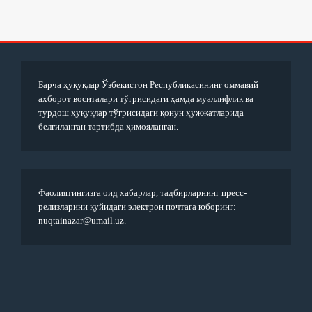
Барча ҳуқуқлар Ўзбекистон Республикасининг оммавий
ахборот воситалари тўғрисидаги ҳамда муаллифлик ва
турдош ҳуқуқлар тўғрисидаги қонун ҳужжатларида
белгиланган тартибда ҳимояланган.
Фаолиятингизга оид хабарлар, тадбирларнинг пресс-
релизларини қуйидаги электрон почтага юборинг:
nuqtainazar@umail.uz.