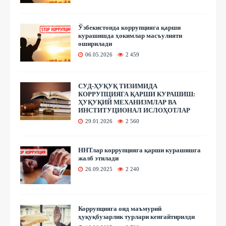
Ўзбекистонда коррупцияга қарши
курашишда ҳокимлар масъулияти
оширилади
06.05.2026
2 459
СУД-ҲУҚУҚ ТИЗИМИДА
КОРРУПЦИЯГА ҚАРШИ КУРАШИШ:
ҲУҚУҚИЙ МЕХАНИЗМЛАР ВА
ИНСТИТУЦИОНАЛ ИСЛОҲОТЛАР
29.01.2026
2 560
ННТлар коррупцияга қарши курашишга
жалб этилади
26.09.2025
2 240
Коррупцияга оид маъмурий
ҳуқуқбузарлик турлари кенгайтирилди