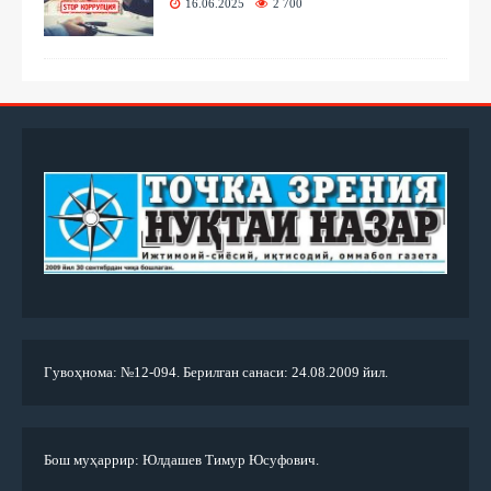
16.06.2025
2 700
Гувоҳнома: №12-094. Берилган санаси: 24.08.2009 йил.
Бош муҳаррир: Юлдашев Тимур Юсуфович.