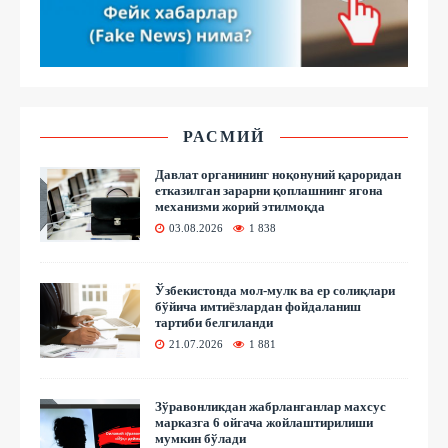
РАСМИЙ
Давлат органининг ноқонуний қароридан
етказилган зарарни қоплашнинг ягона
механизми жорий этилмоқда
03.08.2026
1 838
Ўзбекистонда мол-мулк ва ер солиқлари
бўйича имтиёзлардан фойдаланиш
тартиби белгиланди
21.07.2026
1 881
Зўравонликдан жабрланганлар махсус
марказга 6 ойгача жойлаштирилиши
мумкин бўлади