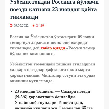
Ўзбекистондан Россияга йўловчи
поезди қатнови 23 июндан қайта
тикланади
09.06.2022
2 426
Россия ва Ўзбекистон ўртасидаги йўловчи
темир йўл ҳаракати июнь ойи охирида
тикланади, деб
хабар қилди
«Россия темир
йўллари» компанияси.
Ўзбекистон томонидан ташкил этиладиган
халқаро поездлар ҳафтасига икки марта
ҳаракатланади. Чипталар сотуви тез орада
очилиши кутилмоқда.
23 июндан Тошкент — Самара поезди
(№5/6) ҳаракатлана бошлайди.
У пайшанба кунлари Тошкентдан,
якшанба кунлари эса Самарадан йўлга