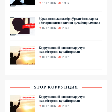
13.07.2026
1 936
Зўравонликдан жабр кўрган болалар ва
аёлларни ҳимоя қилиш кучайтирилмоқда
07.07.2026
2 141
Коррупциявий жиноятлар учун
жавобгарлик кучайтирилди
02.07.2026
2 107
STOP КОРРУПЦИЯ
Коррупциявий жиноятлар учун
жавобгарлик кучайтирилди
02.07.2026
2 107