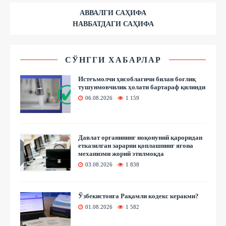
АВВАЛГИ САҲИФА
НАВБАТДАГИ САҲИФА
СЎНГГИ ХАБАРЛАР
Истеъмолчи ҳисоблагичи билан боғлиқ
тушунмовчилик ҳолати бартараф қилинди
06.08.2026
1 159
Давлат органининг ноқонуний қароридан
етказилган зарарни қоплашнинг ягона
механизми жорий этилмоқда
03.08.2026
1 838
Ўзбекистонга Рақамли кодекс керакми?
01.08.2026
1 582