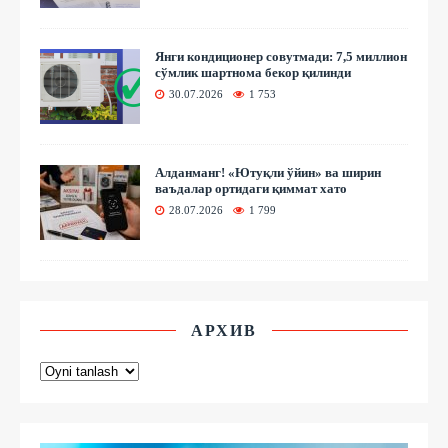
Янги кондиционер совутмади: 7,5 миллион
сўмлик шартнома бекор қилинди
30.07.2026
1 753
Алданманг! «Ютуқли ўйин» ва ширин
ваъдалар ортидаги қиммат хато
28.07.2026
1 799
АРХИВ