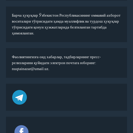
Барча ҳуқуқлар Ўзбекистон Республикасининг оммавий ахборот
воситалари тўғрисидаги ҳамда муаллифлик ва турдош ҳуқуқлар
тўғрисидаги қонун ҳужжатларида белгиланган тартибда
ҳимояланган.
Фаолиятингизга оид хабарлар, тадбирларнинг пресс-
релизларини қуйидаги электрон почтага юборинг:
nuqtainazar@umail.uz.