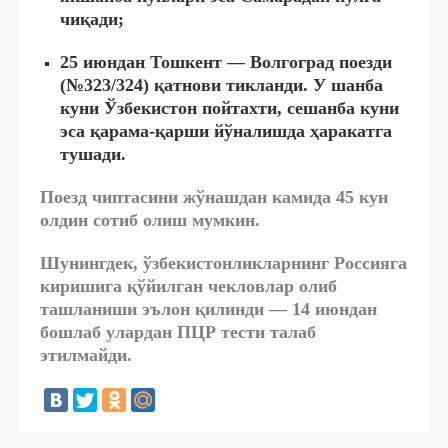
чиқади;
25 июндан Тошкент — Волгоград поезди
(№323/324) қатнови тикланди. У шанба
куни Ўзбекистон пойтахти, сешанба куни
эса қарама-қарши йўналишда ҳаракатга
тушади.
Поезд чиптасини жўнашдан камида 45 кун
олдин сотиб олиш мумкин.
Шунингдек, ўзбекистонликларнинг Россияга
киришига қўйилган чекловлар олиб
ташланиши эълон қилинди — 14 июндан
бошлаб улардан ПЦР тести талаб
этилмайди.