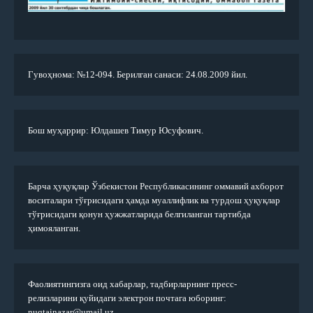
Гувоҳнома: №12-094. Берилган санаси: 24.08.2009 йил.
Бош муҳаррир: Юлдашев Тимур Юсуфович.
Барча ҳуқуқлар Ўзбекистон Республикасининг оммавий ахборот
воситалари тўғрисидаги ҳамда муаллифлик ва турдош ҳуқуқлар
тўғрисидаги қонун ҳужжатларида белгиланган тартибда
ҳимояланган.
Фаолиятингизга оид хабарлар, тадбирларнинг пресс-
релизларини қуйидаги электрон почтага юборинг:
nuqtainazar@umail.uz.