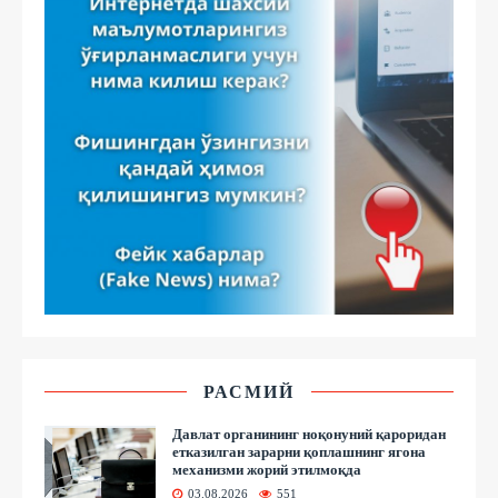
РАСМИЙ
Давлат органининг ноқонуний қароридан
етказилган зарарни қоплашнинг ягона
механизми жорий этилмоқда
03.08.2026
551