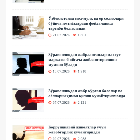
Ўзбекистонда мол-мулк ва ер солиқлари
бўйича имтиёзлардан фойдаланиш
тартиби белгиланди
21.07.2026
1 861
Зўравонликдан жабрланганлар махсус
марказга 6 ойгача жойлаштирилиши
мумкин бўлади
13.07.2026
1 918
Зўравонликдан жабр кўрган болалар ва
аёлларни ҳимоя қилиш кучайтирилмоқда
07.07.2026
2 121
Коррупциявий жиноятлар учун
жавобгарлик кучайтирилди
02.07.2026
2 088