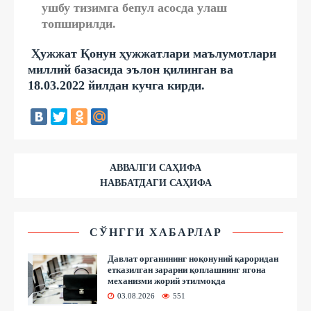
ушбу тизимга бепул асосда улаш
топширилди.
Ҳужжат Қонун ҳужжатлари маълумотлари
миллий базасида эълон қилинган ва
18.03.2022 йилдан кучга кирди
.
АВВАЛГИ САҲИФА
НАВБАТДАГИ САҲИФА
СЎНГГИ ХАБАРЛАР
Давлат органининг ноқонуний қароридан
етказилган зарарни қоплашнинг ягона
механизми жорий этилмоқда
03.08.2026
551