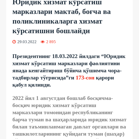
Юридик хизмат кўрсатиш
марказлари мактаб, боғча ва
поликлиникаларга хизмат
кўрсатишни бошлайди
29.03.2022
2 895
Президентнинг 18.03.2022 йилдаги “Юридик
хизмат кўрсатиш марказлари фаолиятини
янада кенгайтириш бўйича қўшимча чора-
тадбирлар тўғрисида”ги
173-сон
қарори
қабул қилинди.
2022 йил 1 августдан бошлаб босқичма-
босқич юридик хизмат кўрсатиш
марказлари томонидан республиканинг
барча туман ва шаҳарларида юридик хизмат
билан таъминланмаган давлат органлари ва
ташкилотларининг қуйидаги туман (шаҳар)