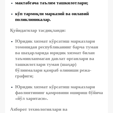
мактабгача таълим ташкилотлари;
кўп тармоқли марказий ва оилавий
поликлиникалар.
Қуйидагилар тасдиқланди:
Юридик хизмат кўрсатиш марказлари
томонидан республиканинг барча туман
ва шаҳарларида юридик хизмат билан
таъминланмаган давлат органлари ва
ташкилотлари туман (шаҳар)
бўлинмалари қамраб олиниши режа-
графиги;
Юридик хизмат кўрсатиш марказлари
фаолиятининг қамровини ошириш бўйича
«йўл харитаси».
Ахборот технологиялари ва