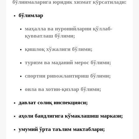
бўлинмаларига юридик хизмат кўрсатилади:
бўлимлар
маҳалла ва нуронийларни қўллаб-
қувватлаш бўлими;
қишлоқ хўжалиги бўлими;
туризм ва маданий мерос бўлими;
спортни ривожлантириш бўлими;
оила ва хотин-қизлар бўлими;
давлат солиқ инспекцияси;
аҳоли бандлигига кўмаклашиш маркази;
умумий ўрта таълим мактаблари;