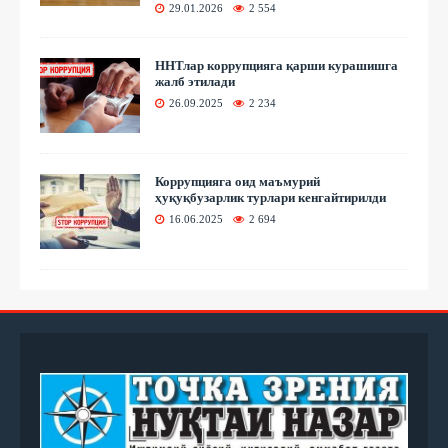
29.01.2026
2 554
ННТлар коррупцияга қарши курашишга
жалб этилади
26.09.2025
2 234
Коррупцияга оид маъмурий
ҳуқуқбузарлик турлари кенгайтирилди
16.06.2025
2 694