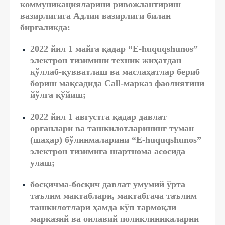
коммуникацияларини ривожлантириш
вазирлигига Адлия вазирлиги билан
биргаликда:
2022 йил 1 майга қадар “E-huquqshunos”
электрон тизимини техник жиҳатдан
қўллаб-қувватлаш ва маслаҳатлар бериб
бориш мақсадида Сall-марказ фаолиятини
йўлга қўйиш;
2022 йил 1 августга қадар давлат
органлари ва ташкилотларининг туман
(шаҳар) бўлинмаларини “E-huquqshunos”
электрон тизимига шартнома асосида
улаш;
босқичма-босқич давлат умумий ўрта
таълим мактаблари, мактабгача таълим
ташкилотлари ҳамда кўп тармоқли
марказий ва оилавий поликлиникаларни