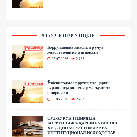
STOP КОРРУПЦИЯ
Коррупциявий жиноятлар учун
жавобгарлик кучайтирилди
02.07.2026
2 088
Ўзбекистонда коррупцияга қарши
курашишда ҳокимлар масъулияти
оширилади
06.05.2026
2 453
СУД-ҲУҚУҚ ТИЗИМИДА
КОРРУПЦИЯГА ҚАРШИ КУРАШИШ:
ҲУҚУҚИЙ МЕХАНИЗМЛАР ВА
ИНСТИТУЦИОНАЛ ИСЛОҲОТЛАР