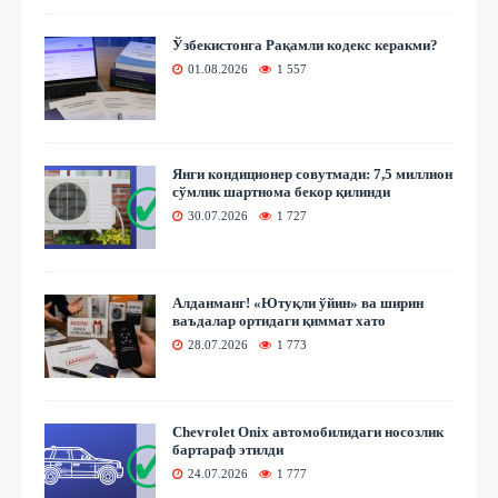
Ўзбекистонга Рақамли кодекс керакми?
01.08.2026
1 557
Янги кондиционер совутмади: 7,5 миллион
сўмлик шартнома бекор қилинди
30.07.2026
1 727
Алданманг! «Ютуқли ўйин» ва ширин
ваъдалар ортидаги қиммат хато
28.07.2026
1 773
Chevrolet Onix автомобилидаги носозлик
бартараф этилди
24.07.2026
1 777