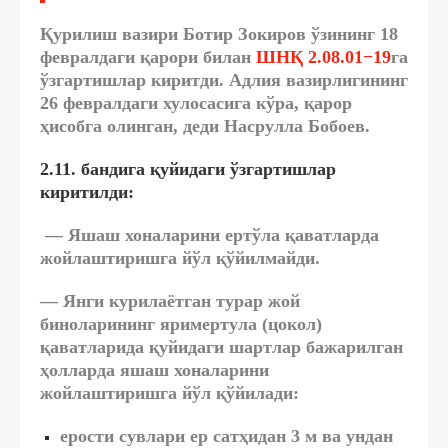
Қурилиш вазири Ботир Зокиров ўзининг 18
февралдаги қарори билан
ШНҚ 2.08.01−19
га
ўзгартишлар киритди. Адлия вазирлигининг
26 февралдаги хулосасига кўра, қарор
ҳисобга олинган, деди Насрулла Бобоев.
2.11. бандига қуйидаги ўзгартишлар
киритилди:
— Яшаш хоналарини ертўла қаватларда
жойлаштиришга йўл қўйилмайди.
— Янги курилаётган турар жой
биноларининг яримертула (цокол)
қаватларида қуйидаги шартлар бажарилган
ҳолларда яшаш хоналарини
жойлаштиришга йўл қўйилади:
ерости сувлари ер сатҳидан 3 м ва ундан