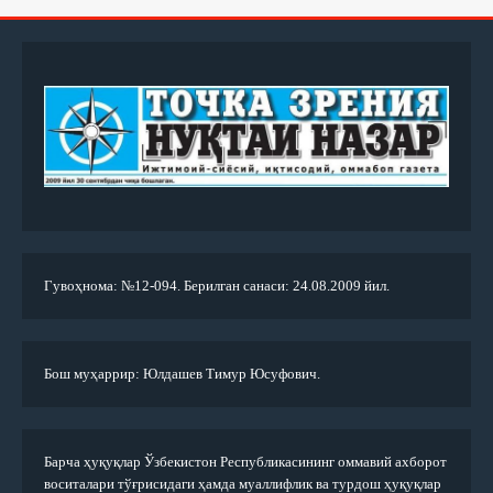
Гувоҳнома: №12-094. Берилган санаси: 24.08.2009 йил.
Бош муҳаррир: Юлдашев Тимур Юсуфович.
Барча ҳуқуқлар Ўзбекистон Республикасининг оммавий ахборот
воситалари тўғрисидаги ҳамда муаллифлик ва турдош ҳуқуқлар