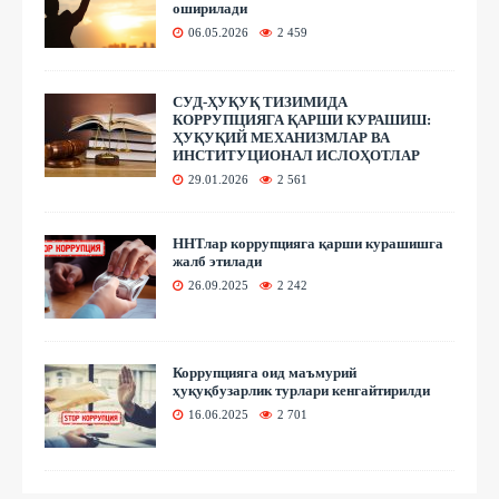
оширилади
06.05.2026
2 459
СУД-ҲУҚУҚ ТИЗИМИДА
КОРРУПЦИЯГА ҚАРШИ КУРАШИШ:
ҲУҚУҚИЙ МЕХАНИЗМЛАР ВА
ИНСТИТУЦИОНАЛ ИСЛОҲОТЛАР
29.01.2026
2 561
ННТлар коррупцияга қарши курашишга
жалб этилади
26.09.2025
2 242
Коррупцияга оид маъмурий
ҳуқуқбузарлик турлари кенгайтирилди
16.06.2025
2 701