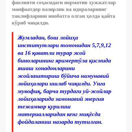
фаолияти соҳасидаги норматив ҳужжатлар
манфаатдор вазирлик ва идораларнинг
таклифларини инобатга олган ҳолда қайта
кўриб чиқилди.
Жумладан, бош лойиҳа
институтлари томонидан
5,7,9,12
ва 16 қаватли турар жой
биноларининг яримертўла қисмида
яшаш хонадонларини
жойлаштириш
бўйича намунавий
лойиҳалари ишлаб чиқилди. Унга
мувофиқ, барча турдаги уй-жойлар
лойиҳаларида замонавий энергия
тежамкор қурилиш
материалларидан кенг миқёсда
фойдаланиш назарда тутилган.