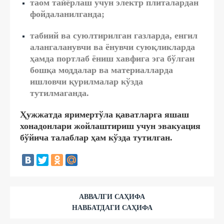
таом тайёрлаш учун электр плиталардан
фойдаланилганда;
табиий ва суюлтирилган газларда, енгил
алангаланувчи ва ёнувчи суюқликларда
ҳамда портлаб ёниш хавфига эга бўлган
бошқа моддалар ва материалларда
ишловчи қурилмалар кўзда
тутилмаганда.
Ҳужжатда яримертўла қаватларга яшаш
хонадонлари жойлаштириш учун эвакуация
бўйича талаблар ҳам кўзда тутилган.
АВВАЛГИ САҲИФА
НАВБАТДАГИ САҲИФА