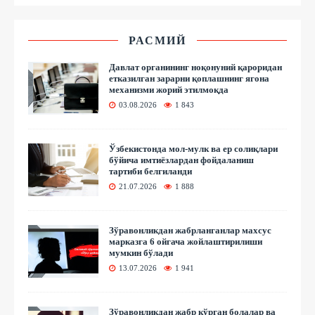
РАСМИЙ
Давлат органининг ноқонуний қароридан
етказилган зарарни қоплашнинг ягона
механизми жорий этилмоқда
03.08.2026
1 843
Ўзбекистонда мол-мулк ва ер солиқлари
бўйича имтиёзлардан фойдаланиш
тартиби белгиланди
21.07.2026
1 888
Зўравонликдан жабрланганлар махсус
марказга 6 ойгача жойлаштирилиши
мумкин бўлади
13.07.2026
1 941
Зўравонликдан жабр кўрган болалар ва