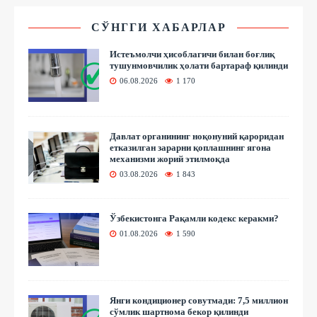
СЎНГГИ ХАБАРЛАР
Истеъмолчи ҳисоблагичи билан боғлиқ
тушунмовчилик ҳолати бартараф қилинди
06.08.2026
1 170
Давлат органининг ноқонуний қароридан
етказилган зарарни қоплашнинг ягона
механизми жорий этилмоқда
03.08.2026
1 843
Ўзбекистонга Рақамли кодекс керакми?
01.08.2026
1 590
Янги кондиционер совутмади: 7,5 миллион
сўмлик шартнома бекор қилинди