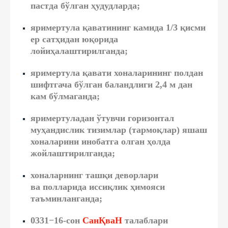
пастда бўлган ҳудудларда;
яримертула қаватининг камида 1/3 қисми
ер сатҳидан юқорида
лойиҳалаштирилганда;
яримертула қавати хоналарининг полдан
шифтгача бўлган баландлиги 2,4 м дан
кам бўлмаганда;
яримертуладан ўтувчи горизонтал
муҳандислик тизимлар (тармоқлар) яшаш
хоналарини инобатга олган ҳолда
жойлаштирилганда;
хоналарнинг ташқи деворлари
ва полларида иссиқлик ҳимояси
таъминланганда;
0331−16-сон
СанҚваН
талаблари