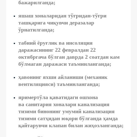
бажарилганда;
яшаш хоналаридан тўғридан-тўғри
ташқарига чиқувчи деразалар
ўрнатилганда;
табиий ёруғлик ва инсоляция
даражасининг 22 февралдан 22
октябргача бўлган даврда 2 соатдан кам
бўлмаган даражаси таъминланганда;
ҳавонинг яхши айланиши (механик
вентиляцияси) таъминланганда;
яримертўла қаватидаги ошхона
ва санитария хоналари канализация
тизими бинонинг умумий канализация
тизими сатҳидан юқори бўлганда ҳамда
қайтарувчи клапан билан жиҳозланганда;