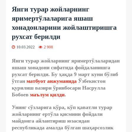
Янги турар жойларнинг
яримертўлаларига яшаш
хонадонларини жойлаштиришга
рухсат берилди
10.03.2022
2 908
Янги турар жойларнинг яримертўлаларидан
яшаш хонадони сифатида фойдаланишга
рухсат берилди. Бу ҳақда 9 март куни бўлиб
ўтган
матбуот анжуманида
Ўзбекистон
қурилиш вазири ўринбосари Насрулла
Бобоев
маълум қилди
.
Унинг сўзларига кўра,
кўп қаватли турар
жойларнинг ертўла қисмини фойдали
майдонга айлантириш
юзасидан
республикада амалда бўлган шаҳарсозлик