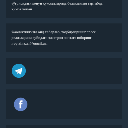
тўғрисидаги қонун ҳужжатларида белгиланган тартибда
ҳимояланган.
Фаолиятингизга оид хабарлар, тадбирларнинг пресс-
релизларини қуйидаги электрон почтага юборинг:
nuqtainazar@umail.uz.