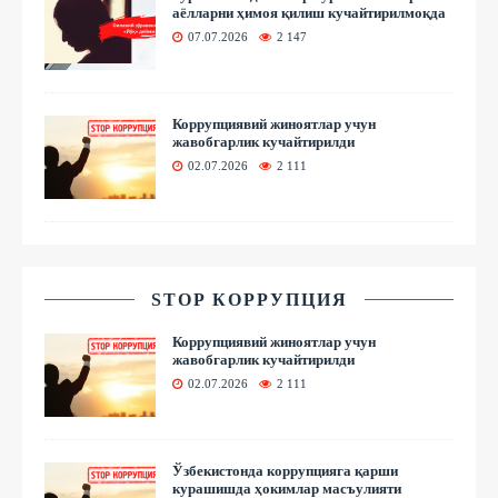
аёлларни ҳимоя қилиш кучайтирилмоқда
07.07.2026
2 147
Коррупциявий жиноятлар учун
жавобгарлик кучайтирилди
02.07.2026
2 111
STOP КОРРУПЦИЯ
Коррупциявий жиноятлар учун
жавобгарлик кучайтирилди
02.07.2026
2 111
Ўзбекистонда коррупцияга қарши
курашишда ҳокимлар масъулияти