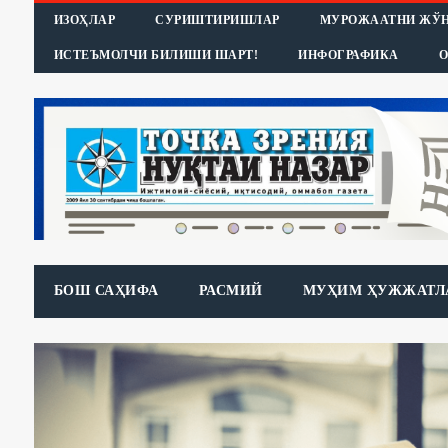
ИЗОҲЛАР
СУРИШТИРИШЛАР
МУРОЖААТНИ ЖЎ
ИСТЕЪМОЛЧИ БИЛИШИ ШАРТ!
ИНФОГРАФИКА
О
БОШ САҲИФА
РАСМИЙ
МУҲИМ ҲУЖЖАТЛ