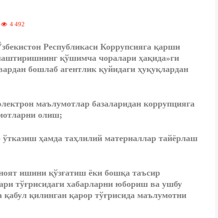
4 492
Ўзбекистон Республикаси Коррупсияга қарши
лаштиришнинг қўшимча чоралари ҳақида»ги
нвардан бошлаб агентлик қуйидаги ҳуқуқлардан
электрон маълумотлар базаларидан коррупцияга
мотларни олиш;
 ўтказиш ҳамда таҳлилий материаллар тайёрлаш
ноят ишини қўзғатиш ёки бошқа таъсир
ари тўғрисидаги хабарларни юбориш ва ушбу
 қабул қилинган қарор тўғрисида маълумотни