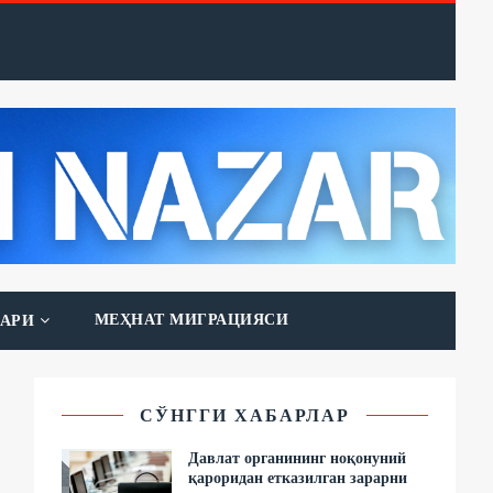
МЕҲНАТ МИГРАЦИЯСИ
АРИ
СЎНГГИ ХАБАРЛАР
Давлат органининг ноқонуний
қароридан етказилган зарарни