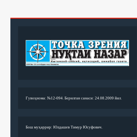
Гувоҳнома: №12-094. Берилган санаси: 24.08.2009 йил.
Бош муҳаррир: Юлдашев Тимур Юсуфович.