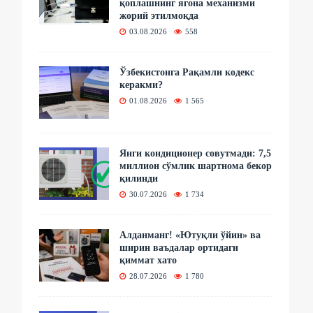
қоплашнинг ягона механизми
жорий этилмоқда
03.08.2026
558
Ўзбекистонга Рақамли кодекс
керакми?
01.08.2026
1 565
Янги кондиционер совутмади: 7,5
миллион сўмлик шартнома бекор
қилинди
30.07.2026
1 734
Алданманг! «Ютуқли ўйин» ва
ширин ваъдалар ортидаги
қиммат хато
28.07.2026
1 780