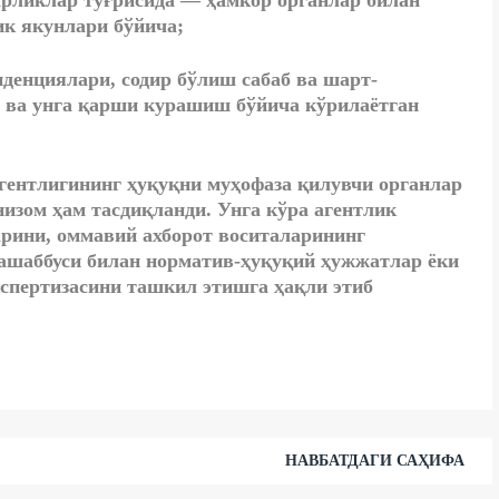
рликлар тўғрисида — ҳамкор органлар билан
ик якунлари бўйича
;
денциялари, содир бўлиш сабаб ва шарт-
 ва унга қарши курашиш бўйича кўрилаётган
ентлигининг ҳуқуқни муҳофаза қилувчи органлар
изом ҳам тасдиқланди. Унга кўра агентлик
рини, оммавий ахборот воситаларининг
ташаббуси билан норматив-ҳуқуқий ҳужжатлар ёки
спертизасини ташкил этишга ҳақли этиб
НАВБАТДАГИ САҲИФА