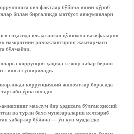
коррупцияга оид фактлар бўйича ишни кўриб
анлар билан биргаликда матбуот анжуманлари
иги соҳасида юклатилган қўшимча вазифаларни
к назоратини ривожлантириш жамғармаси
га бўлмайди.
оларга коррупция ҳақида тезкор хабар бериш
аз» ишга туширилади.
мкорликда коррупциявий жиноятлар борасида
тартиби ўрнатилади:
жамиятнинг маълум бир ҳодисага бўлган ҳиссий
тган ва турли баҳс-мунозараларни келтириб
тган хабарлар бўйича —
ўн кун муддатда
;