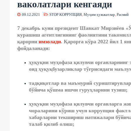
ваколатлари кенгаяди
09.12.2021
STOP КОРРУПЦИЯ
,
Муҳим ҳужжатлар
,
Расмий
7 декабрь куни президент Шавкат Мирзиёев «
курашиш агентлигининг фаолиятини такомил
қарорни
имзолади
. Қарорга кўра 2022 йил 1 я
фойдаланади:
ҳуқуқни муҳофаза қилувчи органларнинг 
оид ҳуқуқбузарликлар тўғрисидаги маълу
тадқиқотлар ва маъмурий суриштирувлар
бўйича қўшма ишчи гуруҳларини тузиш;
ҳуқуқни муҳофаза қилувчи органларга жи
чораларини кўриш учун коррупция фактл
хабарларни текшириш натижалари бўйича
талаб қилиб олиш;