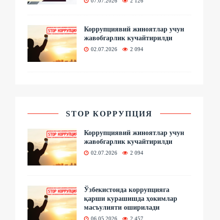
07.07.2026
2 126
Коррупциявий жиноятлар учун
жавобгарлик кучайтирилди
02.07.2026
2 094
STOP КОРРУПЦИЯ
Коррупциявий жиноятлар учун
жавобгарлик кучайтирилди
02.07.2026
2 094
Ўзбекистонда коррупцияга
қарши курашишда ҳокимлар
масъулияти оширилади
06.05.2026
2 457