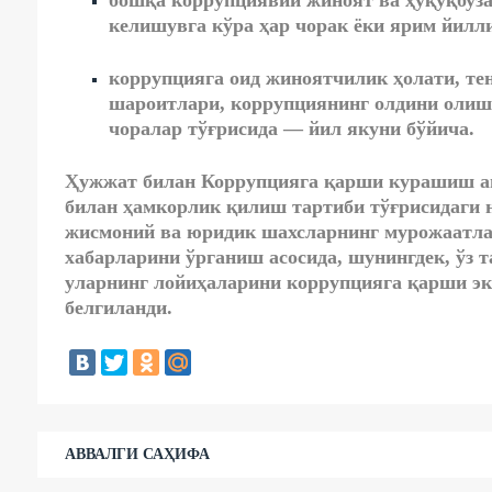
бошқа коррупциявий жиноят ва ҳуқуқбуза
келишувга кўра
ҳар чорак ёки ярим йилл
коррупцияга оид жиноятчилик ҳолати, тен
шароитлари, коррупциянинг олдини олиш
чоралар тўғрисида —
йил якуни бўйича
.
Ҳужжат билан Коррупцияга қарши курашиш аг
билан ҳамкорлик қилиш тартиби тўғрисидаги н
жисмоний ва юридик шахсларнинг мурожаатла
хабарларини ўрганиш асосида, шунингдек, ўз 
уларнинг лойиҳаларини коррупцияга қарши эк
белгиланди.
АВВАЛГИ САҲИФА