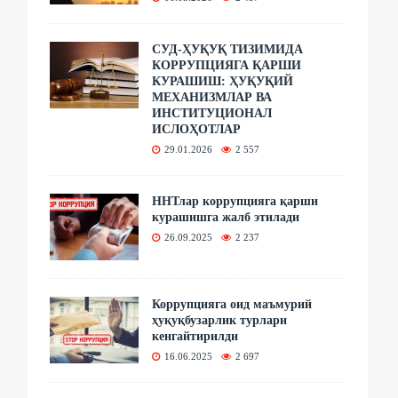
СУД-ҲУҚУҚ ТИЗИМИДА
КОРРУПЦИЯГА ҚАРШИ
КУРАШИШ: ҲУҚУҚИЙ
МЕХАНИЗМЛАР ВА
ИНСТИТУЦИОНАЛ
ИСЛОҲОТЛАР
29.01.2026
2 557
ННТлар коррупцияга қарши
курашишга жалб этилади
26.09.2025
2 237
Коррупцияга оид маъмурий
ҳуқуқбузарлик турлари
кенгайтирилди
16.06.2025
2 697