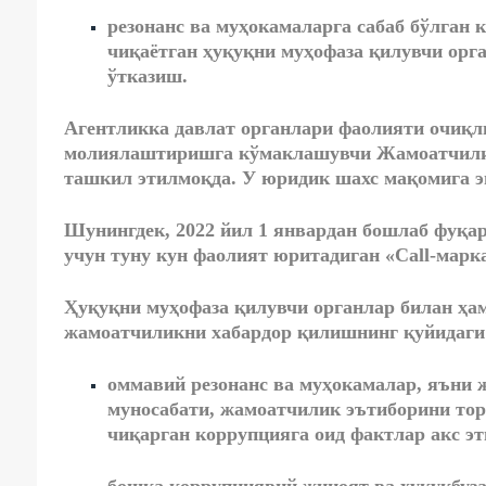
резонанс ва муҳокамаларга сабаб бўлган 
чиқаётган ҳуқуқни муҳофаза қилувчи орг
ўтказиш.
Агентликка давлат органлари фаолияти очиқл
молиялаштиришга кўмаклашувчи Жамоатчили
ташкил этилмоқда. У юридик шахс мақомига э
Шунингдек, 2022 йил 1 январдан бошлаб фуқар
учун туну кун фаолият юритадиган «Call-марк
Ҳуқуқни муҳофаза қилувчи органлар билан ҳа
жамоатчиликни хабардор қилишнинг қуйидаги 
оммавий резонанс ва муҳокамалар, яъни 
муносабати, жамоатчилик эътиборини тор
чиқарган коррупцияга оид фактлар акс э