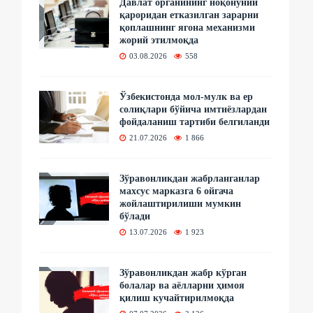
Давлат органининг ноқонуний
қароридан етказилган зарарни
қоплашнинг ягона механизми
жорий этилмоқда
03.08.2026
558
Ўзбекистонда мол-мулк ва ер
солиқлари бўйича имтиёзлардан
фойдаланиш тартиби белгиланди
21.07.2026
1 866
Зўравонликдан жабрланганлар
махсус марказга 6 ойгача
жойлаштирилиши мумкин
бўлади
13.07.2026
1 923
Зўравонликдан жабр кўрган
болалар ва аёлларни ҳимоя
қилиш кучайтирилмоқда