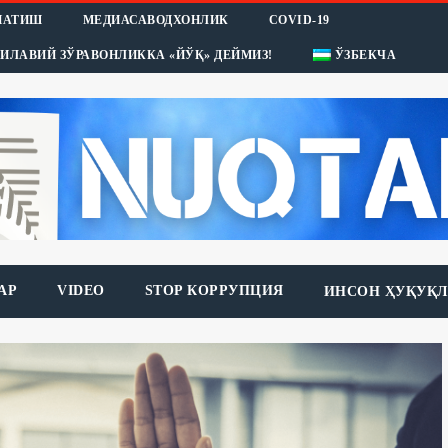
НАТИШ
МЕДИАСАВОДХОНЛИК
COVID-19
ИЛАВИЙ ЗЎРАВОНЛИККА «ЙЎҚ» ДЕЙМИЗ!
ЎЗБЕКЧА
АР
VIDEO
STOP КОРРУПЦИЯ
ИНСОН ҲУҚУҚЛ