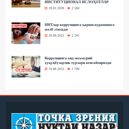
ИНСТИТУЦИОНАЛ ИСЛОҲОТЛАР
29.01.2026
2 560
ННТлар коррупцияга қарши курашишга
жалб этилади
26.09.2025
2 241
Коррупцияга оид маъмурий
ҳуқуқбузарлик турлари кенгайтирилди
16.06.2025
2 700