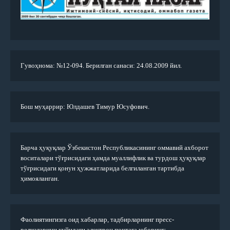
Гувоҳнома: №12-094. Берилган санаси: 24.08.2009 йил.
Бош муҳаррир: Юлдашев Тимур Юсуфович.
Барча ҳуқуқлар Ўзбекистон Республикасининг оммавий ахборот
воситалари тўғрисидаги ҳамда муаллифлик ва турдош ҳуқуқлар
тўғрисидаги қонун ҳужжатларида белгиланган тартибда
ҳимояланган.
Фаолиятингизга оид хабарлар, тадбирларнинг пресс-
релизларини қуйидаги электрон почтага юборинг: