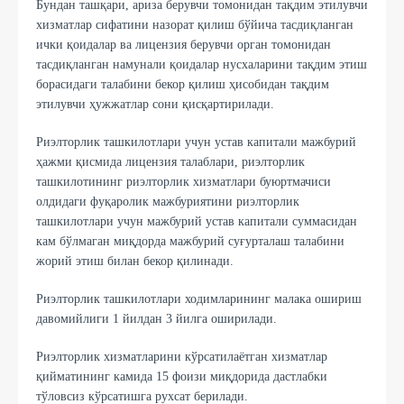
Бундан ташқари, ариза берувчи томонидан тақдим этилувчи
хизматлар сифатини назорат қилиш бўйича тасдиқланган
ички қоидалар ва лицензия берувчи орган томонидан
тасдиқланган намунали қоидалар нусхаларини тақдим этиш
борасидаги талабини бекор қилиш ҳисобидан тақдим
этилувчи ҳужжатлар сони қисқартирилади.
Риэлторлик ташкилотлари учун устав капитали мажбурий
ҳажми қисмида лицензия талаблари, риэлторлик
ташкилотининг риэлторлик хизматлари буюртмачиси
олдидаги фуқаролик мажбуриятини риэлторлик
ташкилотлари учун мажбурий устав капитали суммасидан
кам бўлмаган миқдорда мажбурий суғурталаш талабини
жорий этиш билан бекор қилинади.
Риэлторлик ташкилотлари ходимларининг малака ошириш
давомийлиги 1 йилдан 3 йилга оширилади.
Риэлторлик хизматларини кўрсатилаётган хизматлар
қийматининг камида 15 фоизи миқдорида дастлабки
тўловсиз кўрсатишга рухсат берилади.