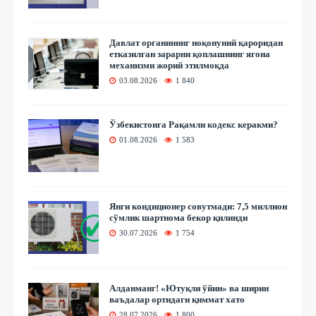
Давлат органининг ноқонуний қароридан
етказилган зарарни қоплашнинг ягона
механизми жорий этилмоқда
03.08.2026
1 840
Ўзбекистонга Рақамли кодекс керакми?
01.08.2026
1 583
Янги кондиционер совутмади: 7,5 миллион
сўмлик шартнома бекор қилинди
30.07.2026
1 754
Алданманг! «Ютуқли ўйин» ва ширин
ваъдалар ортидаги қиммат хато
28.07.2026
1 800