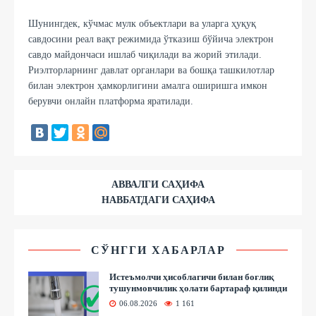
Шунингдек, кўчмас мулк объектлари ва уларга ҳуқуқ
савдосини реал вақт режимида ўтказиш бўйича электрон
савдо майдончаси ишлаб чиқилади ва жорий этилади.
Риэлторларнинг давлат органлари ва бошқа ташкилотлар
билан электрон ҳамкорлигини амалга оширишга имкон
берувчи онлайн платформа яратилади.
АВВАЛГИ САҲИФА
НАВБАТДАГИ САҲИФА
СЎНГГИ ХАБАРЛАР
Истеъмолчи ҳисоблагичи билан боғлиқ
тушунмовчилик ҳолати бартараф қилинди
06.08.2026
1 161