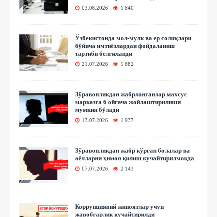
03.08.2026
1 840
Ўзбекистонда мол-мулк ва ер солиқлари
бўйича имтиёзлардан фойдаланиш
тартиби белгиланди
21.07.2026
1 882
Зўравонликдан жабрланганлар махсус
марказга 6 ойгача жойлаштирилиши
мумкин бўлади
13.07.2026
1 937
Зўравонликдан жабр кўрган болалар ва
аёлларни ҳимоя қилиш кучайтирилмоқда
07.07.2026
2 143
Коррупциявий жиноятлар учун
жавобгарлик кучайтирилди