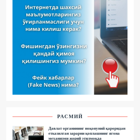
РАСМИЙ
Давлат органининг ноқонуний қароридан
етказилган зарарни қоплашнинг ягона
механизми жорий этилмоқда