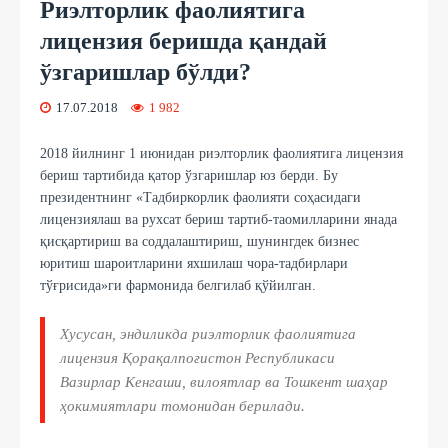
Риэлторлик фаолиятига
лицензия беришда қандай
ўзгаришлар бўлди?
17.07.2018
1 982
2018 йилнинг 1 июнидан риэлторлик фаолиятига лицензия
бериш тартибида қатор ўзгаришлар юз берди. Бу
президентнинг «Тадбиркорлик фаолияти соҳасидаги
лицензиялаш ва рухсат бериш тартиб-таомилларини янада
қисқартириш ва соддалаштириш, шунингдек бизнес
юритиш шароитларини яхшилаш чора-тадбирлари
тўғрисида»ги фармонида белгилаб қўйилган.
Хусусан, эндиликда риэлторлик фаолиятига
лицензия Қорақалпоғистон Республикаси
Вазирлар Кенгаши, вилоятлар ва Тошкент шаҳар
ҳокимиятлари томонидан берилади.