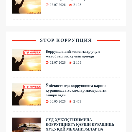
02.07.2026
2 108
STOP КОРРУПЦИЯ
Коррупциявий жиноятлар учун
жавобгарлик кучайтирилди
02.07.2026
2 108
Ўзбекистонда коррупцияга қарши
курашишда ҳокимлар масъулияти
оширилади
06.05.2026
2 459
СУД-ҲУҚУҚ ТИЗИМИДА
КОРРУПЦИЯГА ҚАРШИ КУРАШИШ:
ҲУҚУҚИЙ МЕХАНИЗМЛАР ВА