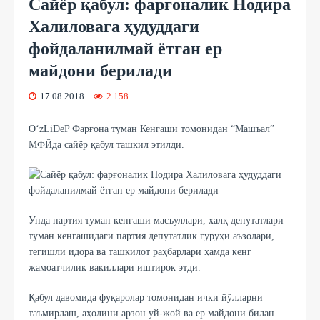
Сайёр қабул: фарғоналик Нодира
Халиловага ҳудуддаги
фойдаланилмай ётган ер
майдони берилади
17.08.2018
2 158
O‘zLiDeP Фарғона туман Кенгаши томонидан “Машъал”
МФЙда сайёр қабул ташкил этилди.
Унда партия туман кенгаши масъуллари, халқ депутатлари
туман кенгашидаги партия депутатлик гуруҳи аъзолари,
тегишли идора ва ташкилот раҳбарлари ҳамда кенг
жамоатчилик вакиллари иштирок этди.
Қабул давомида фуқаролар томонидан ички йўлларни
таъмирлаш, аҳолини арзон уй-жой ва ер майдони билан