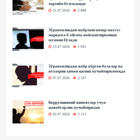
тартиби белгиланди
21.07.2026
1 888
Зўравонликдан жабрланганлар махсус
марказга 6 ойгача жойлаштирилиши
мумкин бўлади
13.07.2026
1 941
Зўравонликдан жабр кўрган болалар ва
аёлларни ҳимоя қилиш кучайтирилмоқда
07.07.2026
2 147
Коррупциявий жиноятлар учун
жавобгарлик кучайтирилди
02.07.2026
2 111