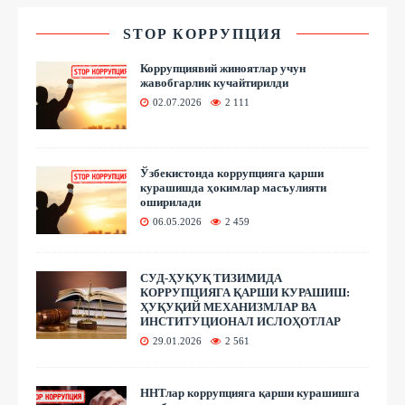
STOP КОРРУПЦИЯ
Коррупциявий жиноятлар учун
жавобгарлик кучайтирилди
02.07.2026
2 111
Ўзбекистонда коррупцияга қарши
курашишда ҳокимлар масъулияти
оширилади
06.05.2026
2 459
СУД-ҲУҚУҚ ТИЗИМИДА
КОРРУПЦИЯГА ҚАРШИ КУРАШИШ:
ҲУҚУҚИЙ МЕХАНИЗМЛАР ВА
ИНСТИТУЦИОНАЛ ИСЛОҲОТЛАР
29.01.2026
2 561
ННТлар коррупцияга қарши курашишга