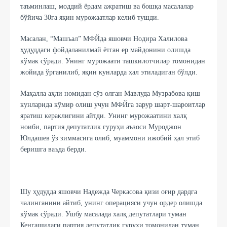
таъминлаш, моддий ёрдам ажратиш ва бошқа масалалар
бўйича 30га яқин мурожаатлар келиб тушди.
Масалан, “Машъал” МФЙда яшовчи Нодира Халилова
ҳудуддаги фойдаланилмай ётган ер майдонини олишда
кўмак сўради. Унинг мурожаати ташкилотчилар томонидан
жойида ўрганилиб, яқин кунларда ҳал этиладиган бўлди.
Маҳалла аҳли номидан сўз олган Мавлуда Музрабова қиш
кунларида кўмир олиш учун МФЙга зарур шарт-шароитлар
яратиш кераклигини айтди. Унинг мурожаатини халқ
ноиби, партия депутатлик гуруҳи аъзоси Муроджон
Юлдашев ўз зиммасига олиб, муаммони ижобий ҳал этиб
беришга ваъда берди.
Шу ҳудудда яшовчи Надежда Черкасова қизи оғир дардга
чалинганини айтиб, унинг операцияси учун ордер олишда
кўмак сўради. Ушбу масалада халқ депутатлари туман
Кенгашидаги партия депутатлик гуруҳи томонидан туман