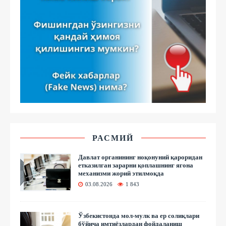
РАСМИЙ
Давлат органининг ноқонуний қароридан
етказилган зарарни қоплашнинг ягона
механизми жорий этилмоқда
03.08.2026
1 843
Ўзбекистонда мол-мулк ва ер солиқлари
бўйича имтиёзлардан фойдаланиш