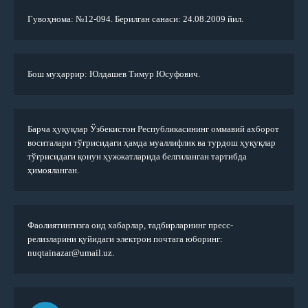
Гувоҳнома: №12-094. Берилган санаси: 24.08.2009 йил.
Бош муҳаррир: Юлдашев Тимур Юсуфович.
Барча ҳуқуқлар Ўзбекистон Республикасининг оммавий ахборот
воситалари тўғрисидаги ҳамда муаллифлик ва турдош ҳуқуқлар
тўғрисидаги қонун ҳужжатларида белгиланган тартибда
ҳимояланган.
Фаолиятингизга оид хабарлар, тадбирларнинг пресс-
релизларини қуйидаги электрон почтага юборинг:
nuqtainazar@umail.uz.