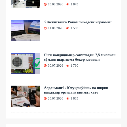
03.08.2026
1 843
Ўзбекистонга Рақамли кодекс керакми?
01.08.2026
1 590
Янги кондиционер совутмади: 7,5 миллион
сўмлик шартнома бекор қилинди
30.07.2026
1 760
Алданманг! «Ютуқли ўйин» ва ширин
ваъдалар ортидаги қиммат хато
28.07.2026
1 805