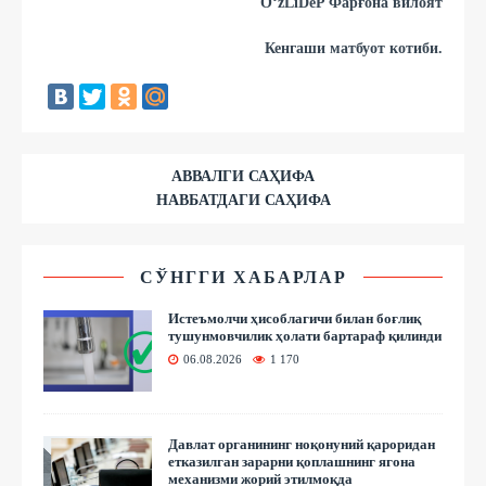
O‘zLiDeP Фарғона вилоят
Кенгаши
матбуот котиби.
АВВАЛГИ САҲИФА
НАВБАТДАГИ САҲИФА
СЎНГГИ ХАБАРЛАР
Истеъмолчи ҳисоблагичи билан боғлиқ
тушунмовчилик ҳолати бартараф қилинди
06.08.2026
1 170
Давлат органининг ноқонуний қароридан
етказилган зарарни қоплашнинг ягона
механизми жорий этилмоқда