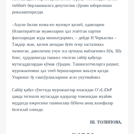
тиббиёт бирлашмасига депутатлик сўрови юборилиши
режалаштирилди.
–Аҳоли билан юзма-юз мулоқот қилиб, одамларни
ўйлантираётган муамоларни ҳал этаётган партия
фаолларидан жуда миннатдормиз, – дейди Н.Черкасова –
Тақдир экан, қизим анчадан буён оғир хасталикка
чалинган, даволатиш учун эса ортиқча маблағимиз йўқ. Шу
боис, ҳудудимизда ташкил этилган сайёр қабулда
мутасаддилардан кўмак сўрадик. Ташкилотчиларга раҳмат,
мурожаатимни ҳал этиб беришларини маълум қилди.
Уларнинг бу ғамхўрликларини асло унутмаймиз.
Сайёр қабул сўнггида мурожаатлар юзасидан O‘zLiDeP
ҳамда тегишли мутасадди идоралар томонидан муайян
муддатда ижросини таъминлаш бўйича аниқ вазифалар
белгилаб олинди.
Ш. ТОЛИПОВА,