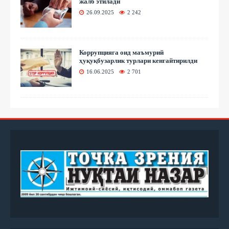
жалб этилади
26.09.2025
2 242
Коррупцияга оид маъмурий
ҳуқуқбузарлик турлари кенгайтирилди
16.06.2025
2 701