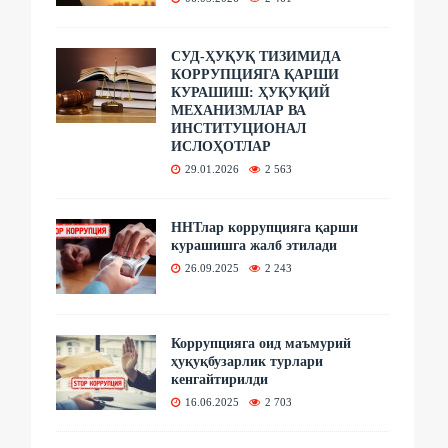
СУД-ҲУҚУҚ ТИЗИМИДА
КОРРУПЦИЯГА ҚАРШИ
КУРАШИШ: ҲУҚУҚИЙ
МЕХАНИЗМЛАР ВА
ИНСТИТУЦИОНАЛ
ИСЛОҲОТЛАР
29.01.2026
2 563
ННТлар коррупцияга қарши
курашишга жалб этилади
26.09.2025
2 243
Коррупцияга оид маъмурий
ҳуқуқбузарлик турлари
кенгайтирилди
16.06.2025
2 703