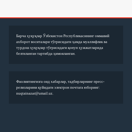
Барча ҳуқуқлар Ўзбекистон Республикасининг оммавий
ахборот воситалари тўғрисидаги ҳамда муаллифлик ва
турдош ҳуқуқлар тўғрисидаги қонун ҳужжатларида
белгиланган тартибда ҳимояланган.
Фаолиятингизга оид хабарлар, тадбирларнинг пресс-
релизларини қуйидаги электрон почтага юборинг:
nuqtainazar@umail.uz.