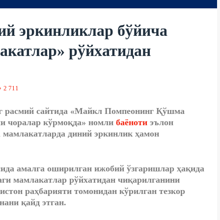
ий эркинликлар бўйича
акатлар» рўйхатидан
2 711
г расмий сайтида «Майкл Помпеонинг Қўшма
ши чоралар кўрмоқда» номли
баёноти
эълон
 мамлакатларда диний эркинлик ҳамон
сида амалга оширилган ижобий ўзгаришлар ҳақида
даги мамлакатлар рўйхатидан чиқарилганини
кистон раҳбарияти томонидан кўрилган тезкор
нани қайд этган.