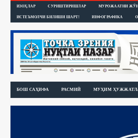
ИЗОҲЛАР
СУРИШТИРИШЛАР
МУРОЖААТНИ ЖЎ
ИСТЕЪМОЛЧИ БИЛИШИ ШАРТ!
ИНФОГРАФИКА
О
БОШ САҲИФА
РАСМИЙ
МУҲИМ ҲУЖЖАТЛ