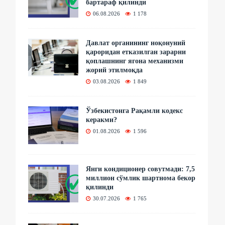
бартараф қилинди
06.08.2026
1 178
Давлат органининг ноқонуний
қароридан етказилган зарарни
қоплашнинг ягона механизми
жорий этилмоқда
03.08.2026
1 849
Ўзбекистонга Рақамли кодекс
керакми?
01.08.2026
1 596
Янги кондиционер совутмади: 7,5
миллион сўмлик шартнома бекор
қилинди
30.07.2026
1 765