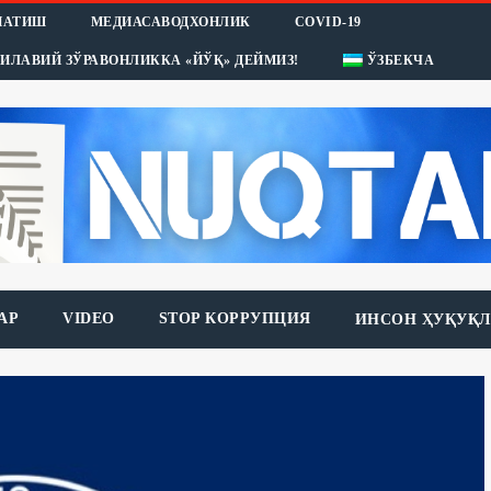
НАТИШ
МЕДИАСАВОДХОНЛИК
COVID-19
ИЛАВИЙ ЗЎРАВОНЛИККА «ЙЎҚ» ДЕЙМИЗ!
ЎЗБЕКЧА
АР
VIDEO
STOP КОРРУПЦИЯ
ИНСОН ҲУҚУҚЛ