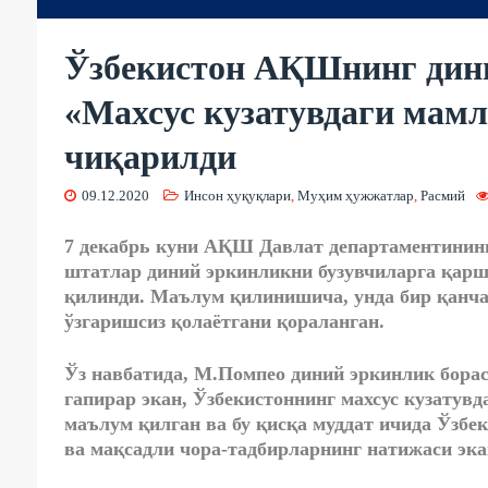
Ўзбекистон АҚШнинг дин
«Махсус кузатувдаги мамл
чиқарилди
09.12.2020
Инсон ҳуқуқлари
,
Муҳим ҳужжатлар
,
Расмий
7 декабрь куни АҚШ Давлат департаментинин
штатлар диний эркинликни бузувчиларга қар
қилинди. Маълум қилинишича, унда бир қанча
ўзгаришсиз қолаётгани қораланган.
Ўз навбатида, М.Помпео диний эркинлик бора
гапирар экан, Ўзбекистоннинг махсус кузатув
маълум қилган ва бу қисқа муддат ичида Ўзбе
ва мақсадли чора-тадбирларнинг натижаси эка