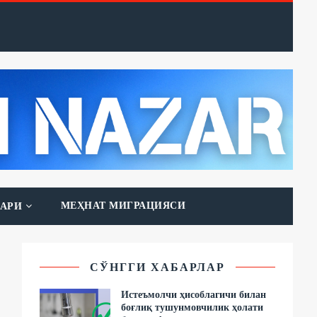
МЕҲНАТ МИГРАЦИЯСИ
АРИ
СЎНГГИ ХАБАРЛАР
Истеъмолчи ҳисоблагичи билан
боғлиқ тушунмовчилик ҳолати