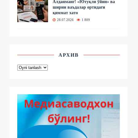
Алданманг! «Ютуқли ўйин» ва
ширин ваъдалар ортидаги
қиммат хато
28.07.2026
1 809
АРХИВ