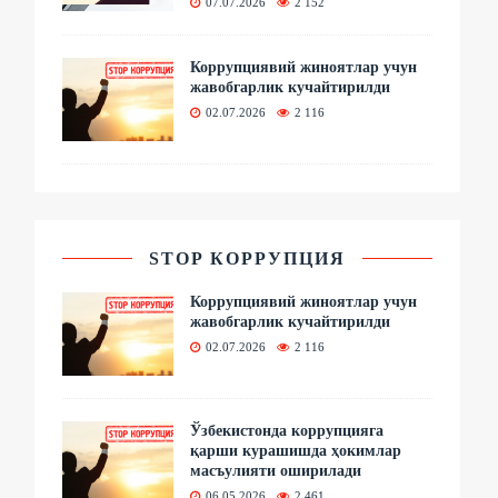
07.07.2026
2 152
Коррупциявий жиноятлар учун
жавобгарлик кучайтирилди
02.07.2026
2 116
STOP КОРРУПЦИЯ
Коррупциявий жиноятлар учун
жавобгарлик кучайтирилди
02.07.2026
2 116
Ўзбекистонда коррупцияга
қарши курашишда ҳокимлар
масъулияти оширилади
06.05.2026
2 461