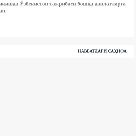
чиқишда Ўзбекистон тажрибаси бошқа давлатларга
ан.
НАВБАТДАГИ САҲИФА