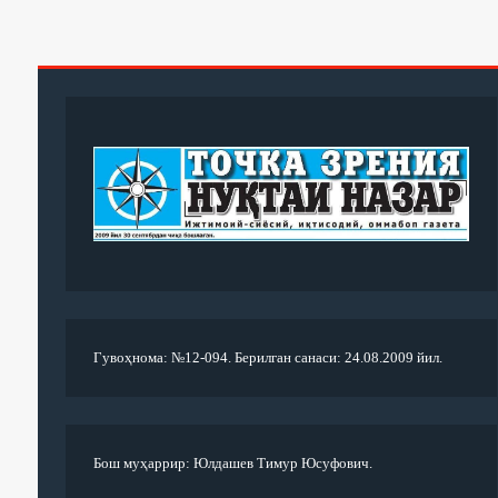
Гувоҳнома: №12-094. Берилган санаси: 24.08.2009 йил.
Бош муҳаррир: Юлдашев Тимур Юсуфович.