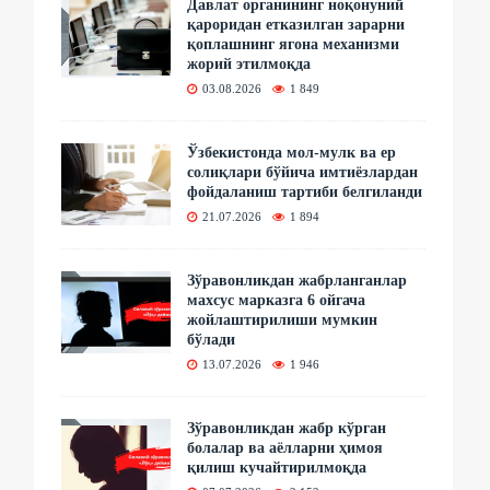
Давлат органининг ноқонуний
қароридан етказилган зарарни
қоплашнинг ягона механизми
жорий этилмоқда
03.08.2026
1 849
Ўзбекистонда мол-мулк ва ер
солиқлари бўйича имтиёзлардан
фойдаланиш тартиби белгиланди
21.07.2026
1 894
Зўравонликдан жабрланганлар
махсус марказга 6 ойгача
жойлаштирилиши мумкин
бўлади
13.07.2026
1 946
Зўравонликдан жабр кўрган
болалар ва аёлларни ҳимоя
қилиш кучайтирилмоқда