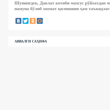
Шунингдек, Давлат котиби махсус рўйхатдан 
намуна бўлиб хизмат қилишини ҳам таъкидлаг
АВВАЛГИ САҲИФА