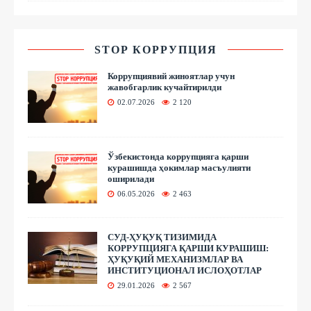
STOP КОРРУПЦИЯ
Коррупциявий жиноятлар учун
жавобгарлик кучайтирилди
02.07.2026
2 120
Ўзбекистонда коррупцияга қарши
курашишда ҳокимлар масъулияти
оширилади
06.05.2026
2 463
СУД-ҲУҚУҚ ТИЗИМИДА
КОРРУПЦИЯГА ҚАРШИ КУРАШИШ:
ҲУҚУҚИЙ МЕХАНИЗМЛАР ВА
ИНСТИТУЦИОНАЛ ИСЛОҲОТЛАР
29.01.2026
2 567