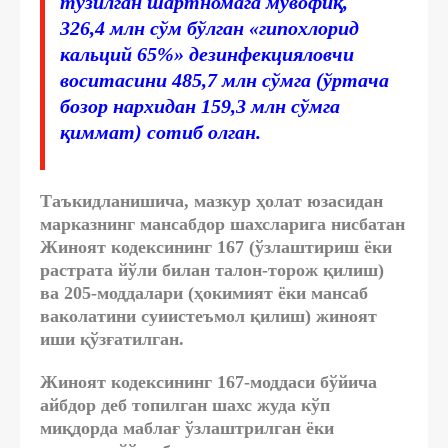
тузилган шартномага мувофиқ,
326,4 млн сўм бўлган «гипохлорид
кальций 65%» дезинфекцияловчи
воситасини 485,7 млн сўмга (ўртача
бозор нархидан 159,3 млн сўмга
қиммат) сотиб олган.
Таъкидланишича, мазкур ҳолат юзасидан
марказнинг мансабдор шахсларига нисбатан
Жиноят кодексининг 167 (ўзлаштириш ёки
растрата йўли билан талон-торож қилиш)
ва 205-моддалари (ҳокимият ёки мансаб
ваколатини суиистеъмол қилиш) жиноят
иши қўзғатилган.
Жиноят кодексининг 167-моддаси бўйича
айбдор деб топилган шахс жуда кўп
миқдорда маблағ ўзлаштрилган ёки