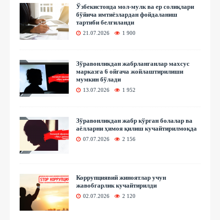
Ўзбекистонда мол-мулк ва ер солиқлари
бўйича имтиёзлардан фойдаланиш
тартиби белгиланди
21.07.2026
1 900
Зўравонликдан жабрланганлар махсус
марказга 6 ойгача жойлаштирилиши
мумкин бўлади
13.07.2026
1 952
Зўравонликдан жабр кўрган болалар ва
аёлларни ҳимоя қилиш кучайтирилмоқда
07.07.2026
2 156
Коррупциявий жиноятлар учун
жавобгарлик кучайтирилди
02.07.2026
2 120