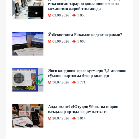
етказилган зарарни қоплашнинг ягона
механизми жорий этилмоқда
03.08.2026
1 853
Ўзбекистонга Рақамли кодекс керакми?
01.08.2026
1 600
Янги кондиционер совутмади: 7,5 миллион
сўмлик шартнома бекор қилинди
30.07.2026
1 771
Алданманг! «Ютуқли ўйин» ва ширин
ваъдалар ортидаги қиммат хато
28.07.2026
1 814