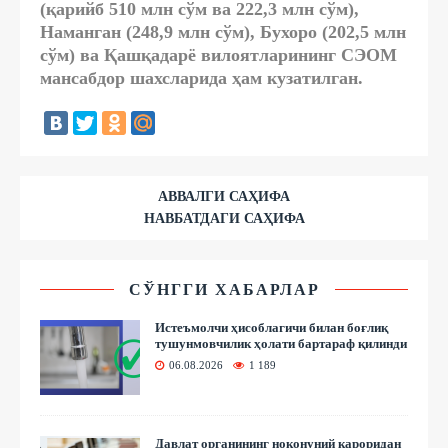
(қарийб 510 млн сўм ва 222,3 млн сўм),
Наманган (248,9 млн сўм), Бухоро (202,5 млн
сўм) ва Қашқадарё вилоятларининг СЭОМ
мансабдор шахсларида ҳам кузатилган.
АВВАЛГИ САҲИФА
НАВБАТДАГИ САҲИФА
СЎНГГИ ХАБАРЛАР
Истеъмолчи ҳисоблагичи билан боғлиқ
тушунмовчилик ҳолати бартараф қилинди
06.08.2026
1 189
Давлат органининг ноқонуний қароридан