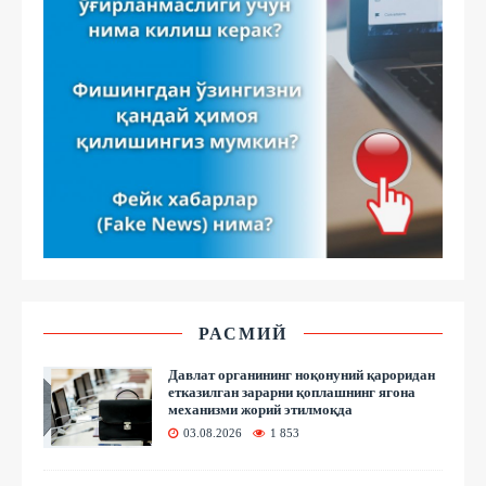
РАСМИЙ
Давлат органининг ноқонуний қароридан
етказилган зарарни қоплашнинг ягона
механизми жорий этилмоқда
03.08.2026
1 853