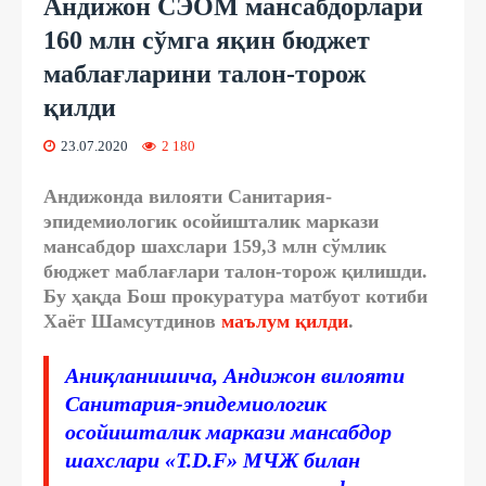
Андижон СЭОМ мансабдорлари
160 млн сўмга яқин бюджет
маблағларини талон-торож
қилди
23.07.2020
2 180
Андижонда вилояти Санитария-
эпидемиологик осойишталик маркази
мансабдор шахслари 159,3 млн сўмлик
бюджет маблағлари талон-торож қилишди.
Бу ҳақда Бош прокуратура матбуот котиби
Хаёт Шамсутдинов
маълум қилди
.
Аниқланишича, Андижон вилояти
Санитария-эпидемиологик
осойишталик маркази мансабдор
шахслари «T.D.F» МЧЖ билан