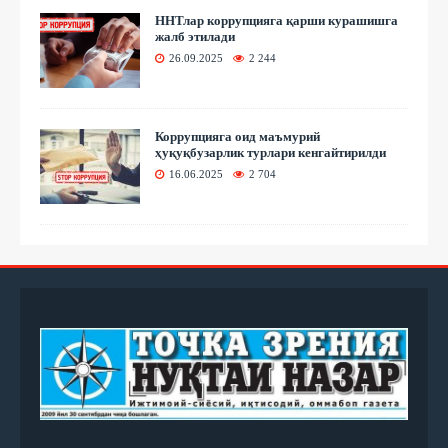
ННТлар коррупцияга қарши курашишга
жалб этилади
26.09.2025
2 244
Коррупцияга оид маъмурий
ҳуқуқбузарлик турлари кенгайтирилди
16.06.2025
2 704