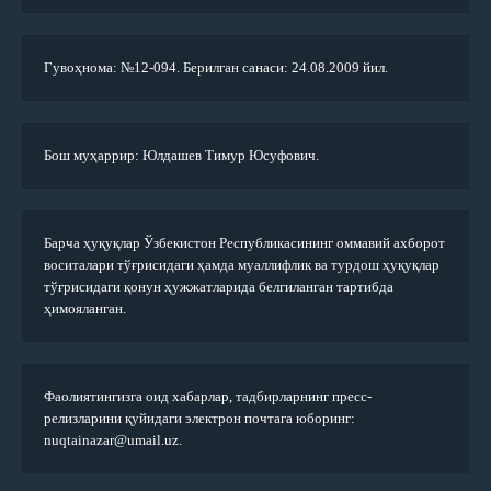
Гувоҳнома: №12-094. Берилган санаси: 24.08.2009 йил.
Бош муҳаррир: Юлдашев Тимур Юсуфович.
Барча ҳуқуқлар Ўзбекистон Республикасининг оммавий ахборот
воситалари тўғрисидаги ҳамда муаллифлик ва турдош ҳуқуқлар
тўғрисидаги қонун ҳужжатларида белгиланган тартибда
ҳимояланган.
Фаолиятингизга оид хабарлар, тадбирларнинг пресс-
релизларини қуйидаги электрон почтага юборинг:
nuqtainazar@umail.uz.