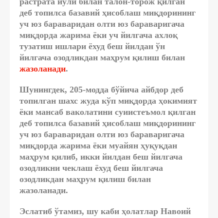
растрата йўли билан талон-торож қилган
деб топилса базавий ҳисоблаш миқдорининг
уч юз бараваридан олти юз бараваригача
миқдорда жарима ёки уч йилгача ахлоқ
тузатиш ишлари ёхуд беш йилдан ўн
йилгача озодликдан маҳрум қилиш билан
жазоланади
.
Шунингдек, 205-модда бўйича айбдор деб
топилган шахс жуда кўп миқдорда ҳокимият
ёки мансаб ваколатини суиистеъмол қилган
деб топилса базавий ҳисоблаш миқдорининг
уч юз бараваридан олти юз бараваригача
миқдорда жарима ёки муайян ҳуқуқдан
маҳрум қилиб, икки йилдан беш йилгача
озодликни чеклаш ёхуд беш йилгача
озодликдан маҳрум қилиш билан
жазоланади.
Эслатиб ўтамиз, шу каби ҳолатлар Навоий