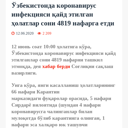
Ўзбекистонда коронавирус
инфекцияси қайд этилган
ҳолатлар сони 4819 нафарга етди
12.06.2020
2 209
12 июнь соат 10:00 ҳолатига кўра,
Ўзбекистонда коронавирус инфекцияси қайд
этилганлар сони 4819 нафарни ташкил
этмоқда, дея
хабар берди
Соғлиқни сақлаш
вазирлиги.
Унга кўра, янги касалланиш ҳолатларининг
66 нафари Карантин
марказида
ги фуқаролар орасида,
5 нафари
Сирдарё вилоятида
(шундан 4 нафари
коронавирусга чалинганлар билан
мулоқотда бўлиб карантинга олинган, 1
нафари эса халқаро юк ташувчи