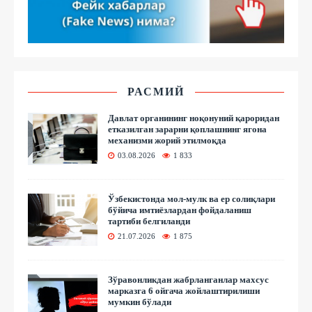
РАСМИЙ
Давлат органининг ноқонуний қароридан
етказилган зарарни қоплашнинг ягона
механизми жорий этилмоқда
03.08.2026
1 833
Ўзбекистонда мол-мулк ва ер солиқлари
бўйича имтиёзлардан фойдаланиш
тартиби белгиланди
21.07.2026
1 875
Зўравонликдан жабрланганлар махсус
марказга 6 ойгача жойлаштирилиши
мумкин бўлади