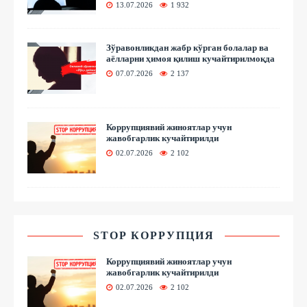
13.07.2026
1 932
Зўравонликдан жабр кўрган болалар ва
аёлларни ҳимоя қилиш кучайтирилмоқда
07.07.2026
2 137
Коррупциявий жиноятлар учун
жавобгарлик кучайтирилди
02.07.2026
2 102
STOP КОРРУПЦИЯ
Коррупциявий жиноятлар учун
жавобгарлик кучайтирилди
02.07.2026
2 102