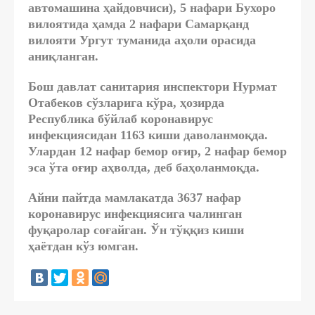
автомашина ҳайдовчиси),
5 нафари Бухоро
вилоятида
ҳамда
2 нафари Самарқанд
вилояти
Ургут туманида
аҳоли орасида
аниқланган.
Бош давлат санитария инспектори Нурмат
Отабеков сўзларига кўра, ҳозирда
Республика бўйлаб коронавирус
инфекциясидан 1163 киши даволанмоқда.
Улардан 12 нафар бемор оғир, 2 нафар бемор
эса ўта оғир аҳволда, деб баҳоланмоқда.
Айни пайтда мамлакатда 3637 нафар
коронавирус инфекциясига чалинган
фуқаролар соғайган. Ўн тўққиз киши
ҳаётдан кўз юмган.