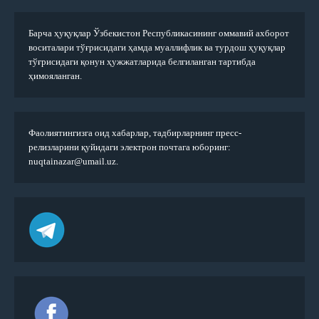
Барча ҳуқуқлар Ўзбекистон Республикасининг оммавий ахборот
воситалари тўғрисидаги ҳамда муаллифлик ва турдош ҳуқуқлар
тўғрисидаги қонун ҳужжатларида белгиланган тартибда
ҳимояланган.
Фаолиятингизга оид хабарлар, тадбирларнинг пресс-
релизларини қуйидаги электрон почтага юборинг:
nuqtainazar@umail.uz.