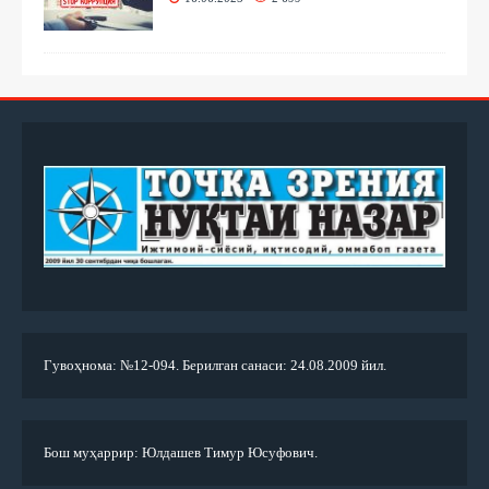
Гувоҳнома: №12-094. Берилган санаси: 24.08.2009 йил.
Бош муҳаррир: Юлдашев Тимур Юсуфович.