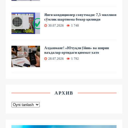
Янги кондиционер совутмади: 7,5 миллион
сўмлик шартнома бекор қилинди
30.07.2026
1 748
Алданманг! «Ютуқли ўйин» ва ширин
ваъдалар ортидаги қиммат хато
28.07.2026
1 792
АРХИВ