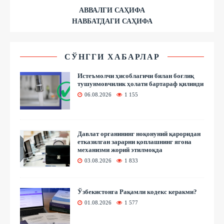
АВВАЛГИ САҲИФА
НАВБАТДАГИ САҲИФА
СЎНГГИ ХАБАРЛАР
Истеъмолчи ҳисоблагичи билан боғлиқ
тушунмовчилик ҳолати бартараф қилинди
06.08.2026
1 155
Давлат органининг ноқонуний қароридан
етказилган зарарни қоплашнинг ягона
механизми жорий этилмоқда
03.08.2026
1 833
Ўзбекистонга Рақамли кодекс керакми?
01.08.2026
1 577