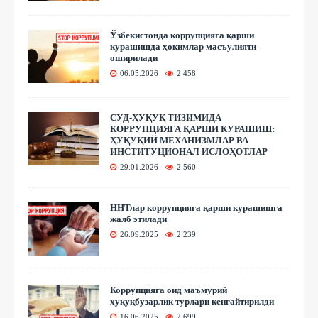
Ўзбекистонда коррупцияга қарши
курашишда ҳокимлар масъулияти
оширилади
06.05.2026
2 458
СУД-ҲУҚУҚ ТИЗИМИДА
КОРРУПЦИЯГА ҚАРШИ КУРАШИШ:
ҲУҚУҚИЙ МЕХАНИЗМЛАР ВА
ИНСТИТУЦИОНАЛ ИСЛОҲОТЛАР
29.01.2026
2 560
ННТлар коррупцияга қарши курашишга
жалб этилади
26.09.2025
2 239
Коррупцияга оид маъмурий
ҳуқуқбузарлик турлари кенгайтирилди
16.06.2025
2 699