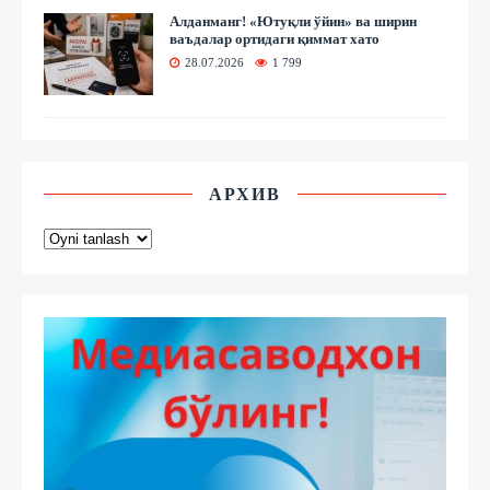
Алданманг! «Ютуқли ўйин» ва ширин
ваъдалар ортидаги қиммат хато
28.07.2026
1 799
АРХИВ