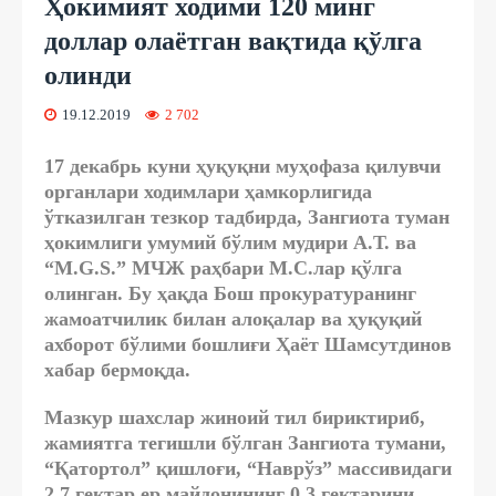
Ҳокимият ходими 120 минг
доллар олаётган вақтида қўлга
олинди
19.12.2019
2 702
17 декабрь куни ҳуқуқни муҳофаза қилувчи
органлари ходимлари ҳамкорлигида
ўтказилган тезкор тадбирда, Зангиота туман
ҳокимлиги умумий бўлим мудири А.Т. ва
“M.G.S.” МЧЖ раҳбари М.С.лар қўлга
олинган. Бу ҳақда Бош прокуратуранинг
жамоатчилик билан алоқалар ва ҳуқуқий
ахборот бўлими бошлиғи Ҳаёт Шамсутдинов
хабар бермоқда.
Мазкур шахслар жиноий тил бириктириб,
жамиятга тегишли бўлган Зангиота тумани,
“Қатортол” қишлоғи, “Наврўз” массивидаги
2,7 гектар ер майдонининг 0,3 гектарини