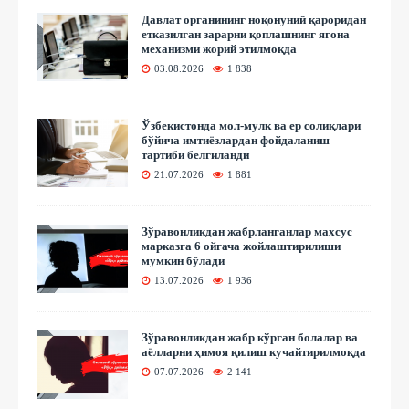
Давлат органининг ноқонуний қароридан
етказилган зарарни қоплашнинг ягона
механизми жорий этилмоқда
03.08.2026
1 838
Ўзбекистонда мол-мулк ва ер солиқлари
бўйича имтиёзлардан фойдаланиш
тартиби белгиланди
21.07.2026
1 881
Зўравонликдан жабрланганлар махсус
марказга 6 ойгача жойлаштирилиши
мумкин бўлади
13.07.2026
1 936
Зўравонликдан жабр кўрган болалар ва
аёлларни ҳимоя қилиш кучайтирилмоқда
07.07.2026
2 141