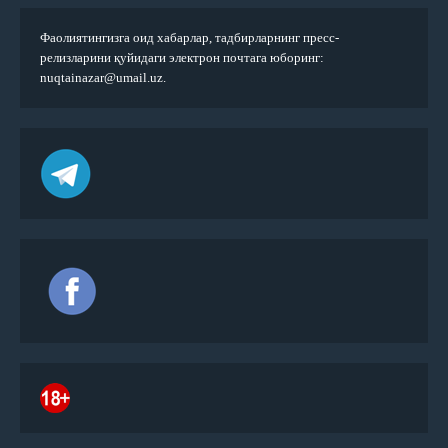
Фаолиятингизга оид хабарлар, тадбирларнинг пресс-
релизларини қуйидаги электрон почтага юборинг:
nuqtainazar@umail.uz.