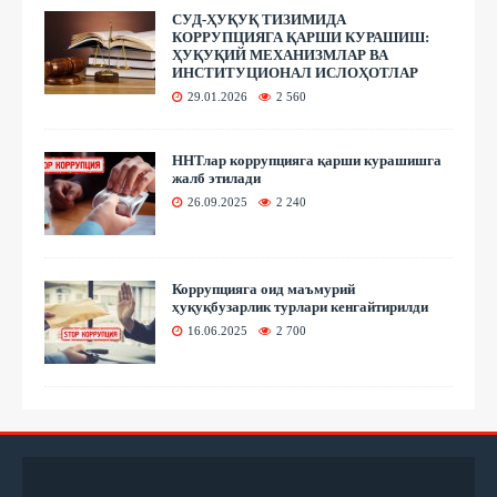
СУД-ҲУҚУҚ ТИЗИМИДА
КОРРУПЦИЯГА ҚАРШИ КУРАШИШ:
ҲУҚУҚИЙ МЕХАНИЗМЛАР ВА
ИНСТИТУЦИОНАЛ ИСЛОҲОТЛАР
29.01.2026
2 560
ННТлар коррупцияга қарши курашишга
жалб этилади
26.09.2025
2 240
Коррупцияга оид маъмурий
ҳуқуқбузарлик турлари кенгайтирилди
16.06.2025
2 700