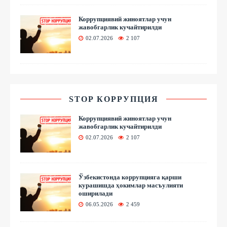
Коррупциявий жиноятлар учун
жавобгарлик кучайтирилди
02.07.2026
2 107
STOP КОРРУПЦИЯ
Коррупциявий жиноятлар учун
жавобгарлик кучайтирилди
02.07.2026
2 107
Ўзбекистонда коррупцияга қарши
курашишда ҳокимлар масъулияти
оширилади
06.05.2026
2 459