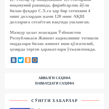
ноқонуний равишда, фирибгарлик йўли
билан фуқаро С.Х.га ҳар бир сотихини 4
минг доллардан жами 120 минг АҚШ
долларига сотаётган вақтида ушланган.
Мазкур ҳолат юзасидан Ўзбекистон
Республикаси Жиноят кодексининг тегишли
моддалари билан жиноят иши қўзғатилиб,
ҳозирда тергов ҳаракатлари ўтказилмоқда.
АВВАЛГИ САҲИФА
НАВБАТДАГИ САҲИФА
СЎНГГИ ХАБАРЛАР