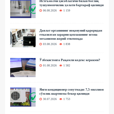
Истеъмолчи ҳисоблагичи билан боғлиқ
тушунмовчилик ҳолати бартараф қилинди
06.08.2026
1 159
Давлат органининг ноқонуний қароридан
етказилган зарарни қоплашнинг ягона
механизми жорий этилмоқда
03.08.2026
1 838
Ўзбекистонга Рақамли кодекс керакми?
01.08.2026
1 582
Янги кондиционер совутмади: 7,5 миллион
сўмлик шартнома бекор қилинди
30.07.2026
1 753