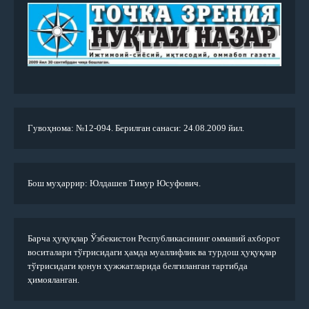
Гувоҳнома: №12-094. Берилган санаси: 24.08.2009 йил.
Бош муҳаррир: Юлдашев Тимур Юсуфович.
Барча ҳуқуқлар Ўзбекистон Республикасининг оммавий ахборот
воситалари тўғрисидаги ҳамда муаллифлик ва турдош ҳуқуқлар
тўғрисидаги қонун ҳужжатларида белгиланган тартибда
ҳимояланган.