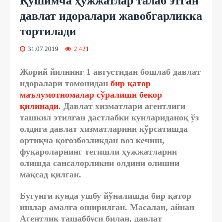
Қўшимча ҳужжатлар талаб этган
давлат идоралари жавобгарликка
тортилади
31.07.2019
2 421
Жорий йилнинг 1 августидан бошлаб давлат
идоралари томонидан
бир қатор
маълумотномалар сўралиши бекор
қилинади
.
Давлат хизматлари агентлиги
ташкил этилган дастлабки кунлариданоқ ўз
олдига давлат хизматларини кўрсатишда
ортиқча қоғозбозликдан воз кечиш,
фуқароларнинг тегишли ҳужжатларни
олишда сансалорликни олдини олишни
мақсад қилган.
Бугунги кунда ушбу йўналишда бир қатор
ишлар амалга оширилган. Масалан, айнан
Агентлик ташаббуси билан, давлат