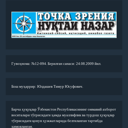
Гувоҳнома: №12-094. Берилган санаси: 24.08.2009 йил.
Бош муҳаррир: Юлдашев Тимур Юсуфович.
Барча ҳуқуқлар Ўзбекистон Республикасининг оммавий ахборот
воситалари тўғрисидаги ҳамда муаллифлик ва турдош ҳуқуқлар
тўғрисидаги қонун ҳужжатларида белгиланган тартибда
ҳимояланган.