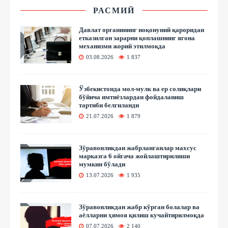
РАСМИЙ
Давлат органининг ноқонуний қароридан
етказилган зарарни қоплашнинг ягона
механизми жорий этилмоқда
03.08.2026
1 837
Ўзбекистонда мол-мулк ва ер солиқлари
бўйича имтиёзлардан фойдаланиш
тартиби белгиланди
21.07.2026
1 879
Зўравонликдан жабрланганлар махсус
марказга 6 ойгача жойлаштирилиши
мумкин бўлади
13.07.2026
1 935
Зўравонликдан жабр кўрган болалар ва
аёлларни ҳимоя қилиш кучайтирилмоқда
07.07.2026
2 140