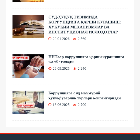
СУД-ҲУҚУҚ ТИЗИМИДА
КОРРУПЦИЯГА ҚАРШИ КУРАШИШ:
ҲУҚУҚИЙ МЕХАНИЗМЛАР ВА
ИНСТИТУЦИОНАЛ ИСЛОҲОТЛАР
29.01.2026
2 560
ННТлар коррупцияга қарши курашишга
жалб этилади
26.09.2025
2 240
Коррупцияга оид маъмурий
ҳуқуқбузарлик турлари кенгайтирилди
16.06.2025
2 700