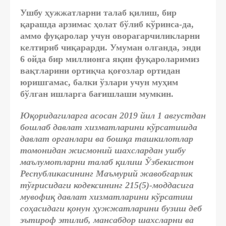
Ушбу ҳужжатларни талаб қилиш, бир
қарашда арзимас ҳолат бўлиб кўринса-да,
аммо фуқаролар учун оворагарчиликларни
келтириб чиқарарди. Умуман олганда, энди
6 ойда бир миллионга яқин фуқароларимиз
вақтларини ортиқча қоғозлар ортидан
юришгамас, балки ўзлари учун муҳим
бўлган ишларга бағишлаши мумкин.
Юқоридагиларга асосан 2019 йил 1 августдан
бошлаб давлат хизматларини кўрсатишда
давлат органлари ва бошқа ташкилотлар
томонидан жисмоний шахслардан ушбу
маълумотларни талаб қилиш Ўзбекистон
Республикасининг Маъмурий жавобгарлик
тўғрисидаги кодексининг 215(5)-моддасига
мувофиқ давлат хизматларини кўрсатиш
соҳасидаги қонун ҳужжатларини бузиш деб
эътироф этилиб, мансабдор шахсларни ва