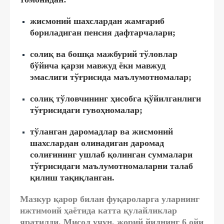
жисмоний шахслардан жамғариб
бориладиган пенсия дафтарчалари;
солиқ ва бошқа мажбурий тўловлар
бўйича қарзи мавжуд ёки мавжуд
эмаслиги тўғрисида маълумотномалар;
солиқ тўловчининг ҳисобга қўйилганлиги
тўғрисидаги гувоҳномалар;
тўланган даромадлар ва жисмоний
шахслардан олинадиган даромад
солиғининг ушлаб қолинган суммалари
тўғрисидаги маълумотномаларни талаб
қилиш тақиқланган.
Мазкур қарор билан фуқароларга уларнинг
ижтимоий ҳаётида катта қулайликлар
яратилди. Мисол учун, жорий йилнинг 6 ойи