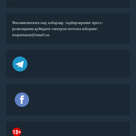
Фаолиятингизга оид хабарлар, тадбирларнинг пресс-
релизларини қуйидаги электрон почтага юборинг:
nuqtainazar@umail.uz.