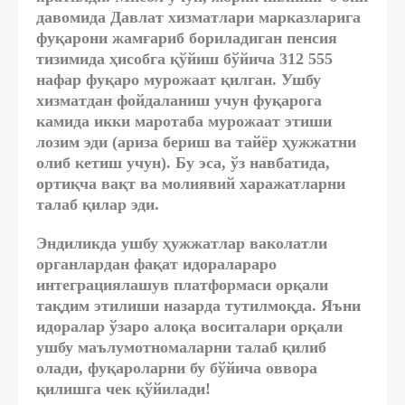
давомида Давлат хизматлари марказларига
фуқарони жамғариб бориладиган пенсия
тизимида ҳисобга қўйиш бўйича 312 555
нафар фуқаро мурожаат қилган. Ушбу
хизматдан фойдаланиш учун фуқарога
камида икки маротаба мурожаат этиши
лозим эди (ариза бериш ва тайёр ҳужжатни
олиб кетиш учун). Бу эса, ўз навбатида,
ортиқча вақт ва молиявий харажатларни
талаб қилар эди.
Эндиликда ушбу ҳужжатлар ваколатли
органлардан фақат идоралараро
интеграциялашув платформаси орқали
тақдим этилиши назарда тутилмоқда. Яъни
идоралар ўзаро алоқа воситалари орқали
ушбу маълумотномаларни талаб қилиб
олади, фуқароларни бу бўйича оввора
қилишга чек қўйилади!