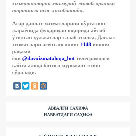
хизматчиларни маъмурий жавобгарликка
тортишга асос ҳисобланади.
Агар давлат хизматларини кўрсатиш
жараёнида фуқародан юқорида айтиб
ўтилган ҳужжатлар талаб этилса, Давлат
хизматлари агентлигининг
1148
ишонч
рақами
ёки
@davxizmataloqa_bot
телеграмдаги
қайта алоқа ботига мурожаат этиш
сўралади.
АВВАЛГИ САҲИФА
НАВБАТДАГИ САҲИФА