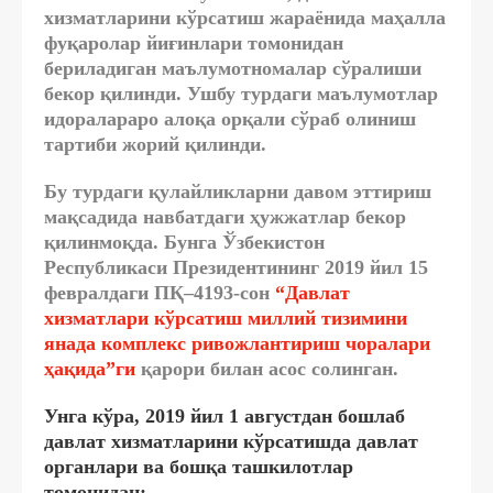
хизматларини кўрсатиш жараёнида маҳалла
фуқаролар йиғинлари томонидан
бериладиган маълумотномалар сўралиши
бекор қилинди. Ушбу турдаги маълумотлар
идоралараро алоқа орқали сўраб олиниш
тартиби жорий қилинди.
Бу турдаги қулайликларни давом эттириш
мақсадида навбатдаги ҳужжатлар бекор
қилинмоқда. Бунга Ўзбекистон
Республикаси Президентининг 2019 йил 15
февралдаги ПҚ–4193-сон
“Давлат
хизматлари кўрсатиш миллий тизимини
янада комплекс ривожлантириш чоралари
ҳақида”ги
қарори билан асос солинган.
Унга кўра, 2019 йил 1 августдан бошлаб
давлат хизматларини кўрсатишда давлат
органлари ва бошқа ташкилотлар
томонидан: