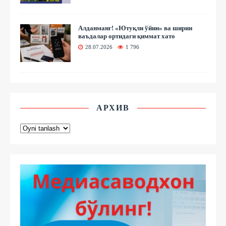
Алданманг! «Ютуқли ўйин» ва ширин
ваъдалар ортидаги қиммат хато
28.07.2026
1 796
АРХИВ