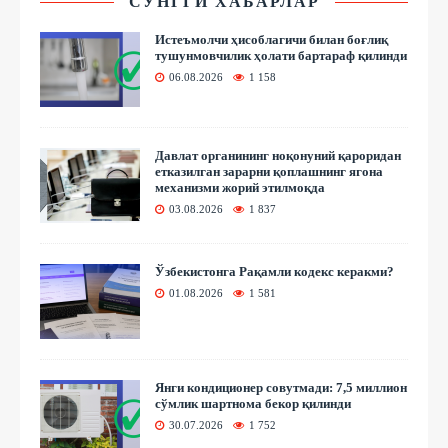
СЎНГГИ ХАБАРЛАР
Истеъмолчи ҳисоблагичи билан боғлиқ
тушунмовчилик ҳолати бартараф қилинди
06.08.2026
1 158
Давлат органининг ноқонуний қароридан
етказилган зарарни қоплашнинг ягона
механизми жорий этилмоқда
03.08.2026
1 837
Ўзбекистонга Рақамли кодекс керакми?
01.08.2026
1 581
Янги кондиционер совутмади: 7,5 миллион
сўмлик шартнома бекор қилинди
30.07.2026
1 752