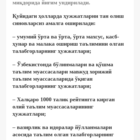
миқдорида йиғим ундирилади.
Қуйидаги ҳолларда ҳужжатларни тан олиш
синовларсиз амалга оширилади:
– умумий ўрта ва ўрта, ўрта махсус, касб-
ҳунар ва малака ошириш таълимини олган
талабгорларнинг ҳужжатлари;
– Ўзбекистонда бўлинмалари ва қўшма
таълим муассасалари мавжуд хорижий
таълим муассасаларида ўқиган
талабгорларнинг ҳужжатлари;
– Халқаро 1000 талик рейтингга кирган
олий таълим муассасаларининг
ҳужжатлари;
– вазирлик ва идоралар йўлланмалари
асосида таълим олган талабгорларнинг