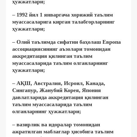
ҳужжатлари;
– 1992 йил 1 январгача хорижий таълим
муассасаларига кирган талабгорларнинг
ҳужжатлари;
– Олий таълимда сифатни баҳолаш Европа
ассоциациясининг аъзолари томонидан
аккредитация қилинган таълим
муассасаларида таълим олганларнинг
ҳужжатлари;
– АҚШ, Австралия, Исроил, Канада,
Сингапур, Жанубий Корея, Япония
давлатларида аккредитация қилинган
таълим муассасаларида таълим
олганларнинг ҳужжатлари;
– вазирлик ва идоралар томонидан
ажратилган маблағлар ҳисобига таълим