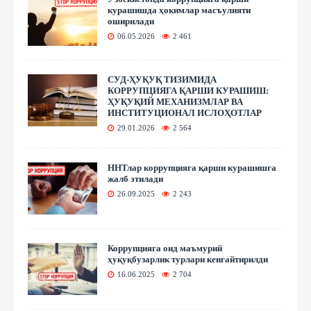
курашишда ҳокимлар масъулияти
оширилади
06.05.2026
2 461
СУД-ҲУҚУҚ ТИЗИМИДА
КОРРУПЦИЯГА ҚАРШИ КУРАШИШ:
ҲУҚУҚИЙ МЕХАНИЗМЛАР ВА
ИНСТИТУЦИОНАЛ ИСЛОҲОТЛАР
29.01.2026
2 564
ННТлар коррупцияга қарши курашишга
жалб этилади
26.09.2025
2 243
Коррупцияга оид маъмурий
ҳуқуқбузарлик турлари кенгайтирилди
16.06.2025
2 704