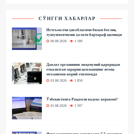
СЎНГГИ ХАБАРЛАР
Истеъмолчи ҳисоблагичи билан боғлиқ
тушунмовчилик ҳолати бартараф қилинди
06.08.2026
1 180
Давлат органининг ноқонуний қароридан
етказилган зарарни қоплашнинг ягона
механизми жорий этилмоқда
03.08.2026
1 850
Ўзбекистонга Рақамли кодекс керакми?
01.08.2026
1 597
Янги кондиционер совутмади: 7,5 миллион