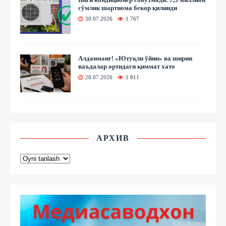
сўмлик шартнома бекор қилинди
30.07.2026
1 767
Алданманг! «Ютуқли ўйин» ва ширин
ваъдалар ортидаги қиммат хато
28.07.2026
1 811
АРХИВ