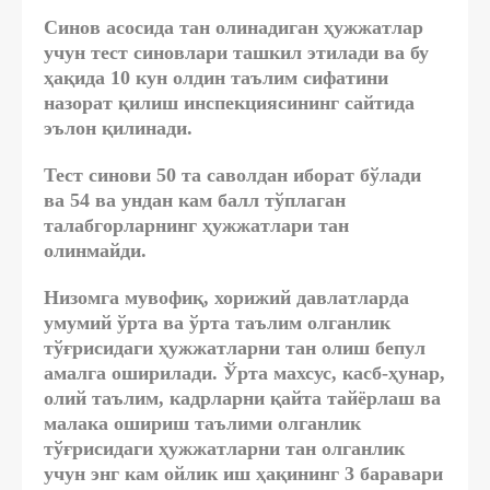
Синов асосида тан олинадиган ҳужжатлар
учун тест синовлари ташкил этилади ва бу
ҳақида 10 кун олдин таълим сифатини
назорат қилиш инспекциясининг сайтида
эълон қилинади.
Тест синови 50 та саволдан иборат бўлади
ва 54 ва ундан кам балл тўплаган
талабгорларнинг ҳужжатлари тан
олинмайди.
Низомга мувофиқ, хорижий давлатларда
умумий ўрта ва ўрта таълим олганлик
тўғрисидаги ҳужжатларни тан олиш бепул
амалга оширилади. Ўрта махсус, касб-ҳунар,
олий таълим, кадрларни қайта тайёрлаш ва
малака ошириш таълими олганлик
тўғрисидаги ҳужжатларни тан олганлик
учун энг кам ойлик иш ҳақининг 3 баравари