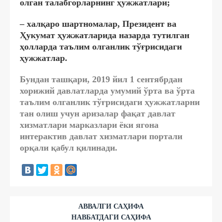
олган талабгорларнинг ҳужжатлари;
– халқаро шартномалар, Президент ва
Ҳукумат ҳужжатларида назарда тутилган
ҳолларда таълим олганлик тўғрисидаги
ҳужжатлар.
Бундан ташқари, 2019 йил 1 сентябрдан
хорижий давлатларда умумий ўрта ва ўрта
таълим олганлик тўғрисидаги ҳужжатларни
тан олиш учун аризалар фақат давлат
хизматлари марказлари ёки ягона
интерактив давлат хизматлари портали
орқали қабул қилинади.
АВВАЛГИ САҲИФА
НАВБАТДАГИ САҲИФА