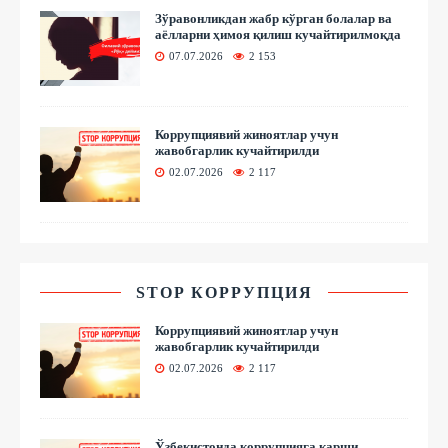
Зўравонликдан жабр кўрган болалар ва
аёлларни ҳимоя қилиш кучайтирилмоқда
07.07.2026
2 153
Коррупциявий жиноятлар учун
жавобгарлик кучайтирилди
02.07.2026
2 117
STOP КОРРУПЦИЯ
Коррупциявий жиноятлар учун
жавобгарлик кучайтирилди
02.07.2026
2 117
Ўзбекистонда коррупцияга қарши