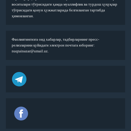
воситалари тўғрисидаги ҳамда муаллифлик ва турдош ҳуқуқлар
тўғрисидаги қонун ҳужжатларида белгиланган тартибда
ҳимояланган.
Фаолиятингизга оид хабарлар, тадбирларнинг пресс-
релизларини қуйидаги электрон почтага юборинг:
nuqtainazar@umail.uz.