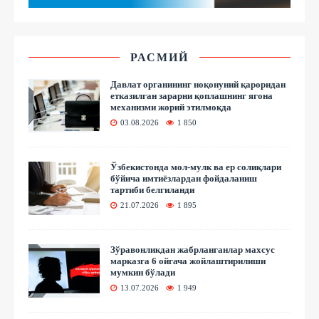
РАСМИЙ
Давлат органининг ноқонуний қароридан
етказилган зарарни қоплашнинг ягона
механизми жорий этилмоқда
03.08.2026
1 850
Ўзбекистонда мол-мулк ва ер солиқлари
бўйича имтиёзлардан фойдаланиш
тартиби белгиланди
21.07.2026
1 895
Зўравонликдан жабрланганлар махсус
марказга 6 ойгача жойлаштирилиши
мумкин бўлади
13.07.2026
1 949