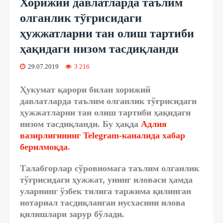
Хорижий давлатларда таълим
олганлик тўғрисидаги
ҳужжатларни тан олиш тартиби
ҳақидаги низом тасдиқланди
29.07.2019
3 216
Ҳукумат қарори билан хорижий
давлатларда таълим олганлик тўғрисидаги
ҳужжатларни тан олиш тартиби ҳақидаги
низом тасдиқланди. Бу ҳақда
Адлия
вазирлигининг Telegram-каналида хабар
берилмоқда
.
Талабгорлар сўровномага таълим олганлик
тўғрисидаги ҳужжат, унинг иловаси ҳамда
уларнинг ўзбек тилига таржима қилинган
нотариал тасдиқланган нусхасини илова
қилишлари зарур бўлади.