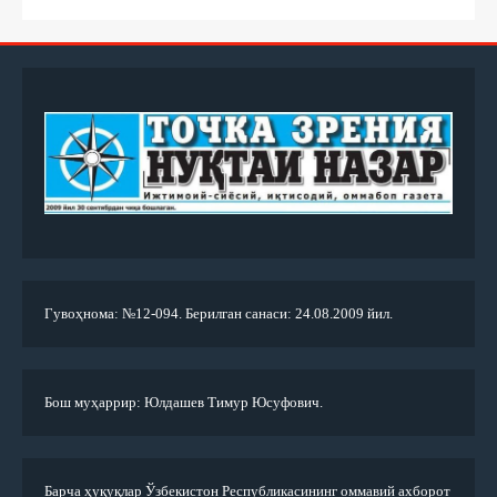
Гувоҳнома: №12-094. Берилган санаси: 24.08.2009 йил.
Бош муҳаррир: Юлдашев Тимур Юсуфович.
Барча ҳуқуқлар Ўзбекистон Республикасининг оммавий ахборот