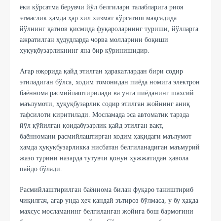
ёки кўрсатма берувчи йўл белгилари талабларига риоя
этмаслик ҳамда ҳар хил хизмат кўрсатиш мақсадида
йўлнинг қатнов қисмида фуқароларнинг туриши, йўлларга
ажратилган ҳудудларда чорва молларини боқиши
ҳуқуқбузарликнинг яна бир кўринишидир.
Агар юқорида қайд этилган ҳаракатлардан бири содир
этиладиган бўлса, ходим томонидан пиёда номига электрон
баённома расмийлаштирилади ва унга пиёданинг шахсий
маълумоти, ҳуқуқбузарлик содир этилган жойнинг аниқ
тафсилоти киритилади. Мосламада эса автоматик тарзда
йўл қўйилган қоидабузарлик қайд этилган вақт,
баённомани расмийлаштирган ходим ҳақидаги маълумот
ҳамда ҳуқуқбузарликка нисбатан белгиланадиган маъмурий
жазо турини назарда тутувчи қонун ҳужжатидан ҳавола
пайдо бўлади.
Расмийлаштирилган баённома билан фуқаро таништириб
чиқилгач, агар унда ҳеч қандай эътироз бўлмаса, у бу ҳақда
махсус мосламанинг белгиланган жойига бош бармоғини