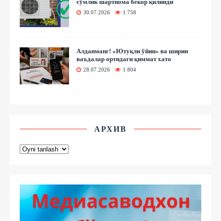
сўмлик шартнома бекор қилинди
30.07.2026
1 758
Алданманг! «Ютуқли ўйин» ва ширин
ваъдалар ортидаги қиммат хато
28.07.2026
1 804
АРХИВ