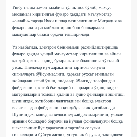
Ушбу тизим замон талабига тўлиқ мос бўлиб, махсус
мосламага киритилган фуқаро ҳақидаги маълумотлар
«онлайн» тарзда Ички ишлар вазирлигининг Миграция ва
фуқароликни расмийлаштириш бош бошқармаси
маълумотлар базаси орқали текширилади.
Ўз навбатида, электрон баённомани расмийлаштиришда
фуқаро ҳақида қандай маълумотлар киритилиши ва айнан
қандай ҳолатлар қоидабузарлик ҳисобланишига тўхталиб
ўтсак. Пиёдалар йўл ҳаракатини тартибга солувчи
сигналларга бўйсунмаслиги, ҳаракат рухсат этилмаган
жойлардан кесиб ўтиш, пиёдалар йўлагида телефондан
фойдаланиш, китоб ёки даврий нашрларни ўқиш, видео
материалларни томоша қилиш ва аудио файлларни эшитиш,
шунингдек, эътиборни чалғитадиган бошқа электрон
воситалардан фойдаланиш қоидабузарлик ҳисобланади.
Шунингдек, мопед ва велосипед ҳайдовчиларининг, уловли
аравани бошқариб борувчи ва йўлдан фойдаланувчи бошқа
шахсларнинг йўл ҳаракатини тартибга солувчи
сигналларига бўйсунмаслик, устунлик берувчи, тақиқловчи