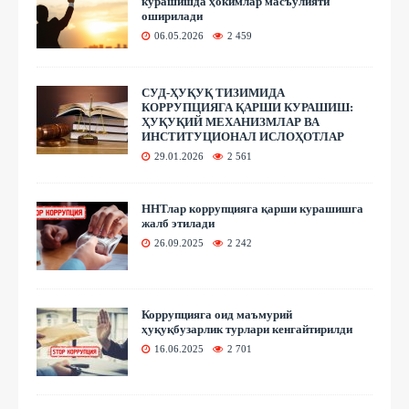
курашишда ҳокимлар масъулияти
оширилади
06.05.2026
2 459
СУД-ҲУҚУҚ ТИЗИМИДА
КОРРУПЦИЯГА ҚАРШИ КУРАШИШ:
ҲУҚУҚИЙ МЕХАНИЗМЛАР ВА
ИНСТИТУЦИОНАЛ ИСЛОҲОТЛАР
29.01.2026
2 561
ННТлар коррупцияга қарши курашишга
жалб этилади
26.09.2025
2 242
Коррупцияга оид маъмурий
ҳуқуқбузарлик турлари кенгайтирилди
16.06.2025
2 701