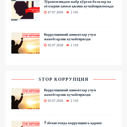
Зўравонликдан жабр кўрган болалар ва
аёлларни ҳимоя қилиш кучайтирилмоқда
07.07.2026
2 145
Коррупциявий жиноятлар учун
жавобгарлик кучайтирилди
02.07.2026
2 110
STOP КОРРУПЦИЯ
Коррупциявий жиноятлар учун
жавобгарлик кучайтирилди
02.07.2026
2 110
Ўзбекистонда коррупцияга қарши