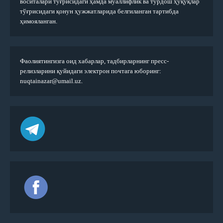
воситалари тўғрисидаги ҳамда муаллифлик ва турдош ҳуқуқлар
тўғрисидаги қонун ҳужжатларида белгиланган тартибда
ҳимояланган.
Фаолиятингизга оид хабарлар, тадбирларнинг пресс-
релизларини қуйидаги электрон почтага юборинг:
nuqtainazar@umail.uz.