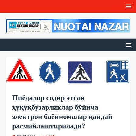
Пиёдалар содир этган
ҳуқуқбузарликлар бўйича
электрон баённомалар қандай
расмийлаштирилади?