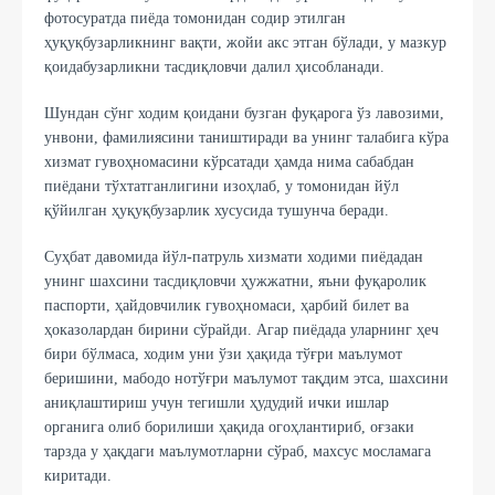
фотосуратда пиёда томонидан содир этилган
ҳуқуқбузарликнинг вақти, жойи акс этган бўлади, у мазкур
қоидабузарликни тасдиқловчи далил ҳисобланади.
Шундан сўнг ходим қоидани бузган фуқарога ўз лавозими,
унвони, фамилиясини таништиради ва унинг талабига кўра
хизмат гувоҳномасини кўрсатади ҳамда нима сабабдан
пиёдани тўхтатганлигини изоҳлаб, у томонидан йўл
қўйилган ҳуқуқбузарлик хусусида тушунча беради.
Суҳбат давомида йўл-патруль хизмати ходими пиёдадан
унинг шахсини тасдиқловчи ҳужжатни, яъни фуқаролик
паспорти, ҳайдовчилик гувоҳномаси, ҳарбий билет ва
ҳоказолардан бирини сўрайди. Агар пиёдада уларнинг ҳеч
бири бўлмаса, ходим уни ўзи ҳақида тўғри маълумот
беришини, мабодо нотўғри маълумот тақдим этса, шахсини
аниқлаштириш учун тегишли ҳудудий ички ишлар
органига олиб борилиши ҳақида огоҳлантириб, оғзаки
тарзда у ҳақдаги маълумотларни сўраб, махсус мосламага
киритади.