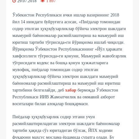
29.07.2018
1 897
Ўзбекистон Республикаси ички ишлар вазирининг 2018
йил 14 июндаги буйруғига асосан, «Пиёдалар томонидан
содир этилган ҳуқуқбузарликлар бўйича электрон шаклдаги
маъмурий баённомалар расмийлаштириш ва маъмурий иш
юритиш тартиби тўғрисида»ги йўриқнома ишлаб чиқилди.
Йўриқнома Ўзбекистон Республикасининг «Йўл ҳаракати
хавфсизлиги тўғрисида»ги қонуни, Маъмурий жавобгарлик
тўғрисидаги кодекс ва бошқа қонун ҳужжатларига
мувофиқ, пиёдалар томонидан содир этилган
ҳуқуқбузарликлар бўйича электрон шаклдаги маъмурий
баённомалар расмийлаштириш ва маъмурий иш юритиш
тартибини белгилайди, деб
хабар
бермоқда Ўзбекистон
Республикаси ИИВ Жамоатчилик ва оммавий ахборот
воситалари билан алоқалар бошқармаси.
Пиёдалар ҳуқуқбузарлик содир этгани учун
расмийлаштириладиган электрон шаклдаги баённомалар
тартиби ҳақида сўз юритадиган бўлсак, ЙПХ ходими
фуқарони махсус мослама ёрдамида суратга олади. Бу