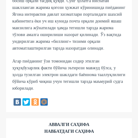
босиш орқали тасдиқ қўяди. Сўнг ҳолатга нисбатан
шаклланган жарима қоғози ҳужжат кўринишида пиёданинг
Ягона интерактив давлат хизматлари порталидаги шахсий
кабинетига ёки уч иш кунида почта орқали доимий яшаш
манзилига жўнатилади ҳамда тегишли тарзда жарима
тўлови амалга оширилиши назорат қилинади. Ўз вақтида
ундирилган жарима «биллинг» тизими орқали
автоматлаштирилган тарзда назоратдан олинади.
Агар пиёданинг ўзи томонидан содир этилган
ҳуқуқбузарлик факти бўйича эътирози мавжуд бўлса, у
ҳолда тузилган электрон шаклдаги баённома тааллуқлилиги
бўйича кўриб чиқиш учун тегишли тарзда маъмурий судга
юборилади.
АВВАЛГИ САҲИФА
НАВБАТДАГИ САҲИФА