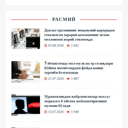
РАСМИЙ
Давлат органининг ноқонуний қароридан
етказилган зарарни қоплашнинг ягона
механизми жорий этилмоқда
03.08.2026
1 842
Ўзбекистонда мол-мулк ва ер солиқлари
бўйича имтиёзлардан фойдаланиш
тартиби белгиланди
21.07.2026
1 887
Зўравонликдан жабрланганлар махсус
марказга 6 ойгача жойлаштирилиши
мумкин бўлади
13.07.2026
1 940