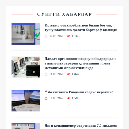
СЎНГГИ ХАБАРЛАР
Истеъмолчи ҳисоблагичи билан боғлиқ
тушунмовчилик ҳолати бартараф қилинди
06.08.2026
1 166
Давлат органининг ноқонуний қароридан
етказилган зарарни қоплашнинг ягона
механизми жорий этилмоқда
03.08.2026
1 842
Ўзбекистонга Рақамли кодекс керакми?
01.08.2026
1 588
Янги кондиционер совутмади: 7,5 миллион