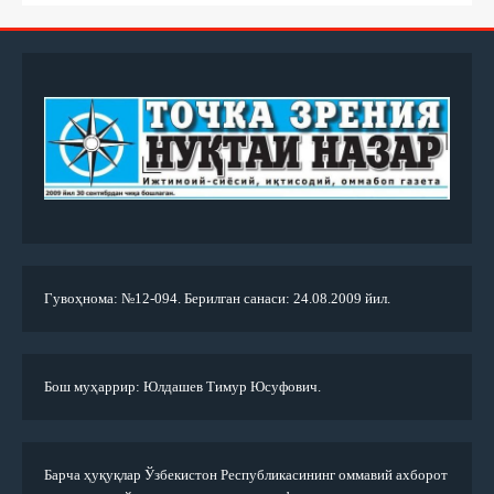
Гувоҳнома: №12-094. Берилган санаси: 24.08.2009 йил.
Бош муҳаррир: Юлдашев Тимур Юсуфович.
Барча ҳуқуқлар Ўзбекистон Республикасининг оммавий ахборот