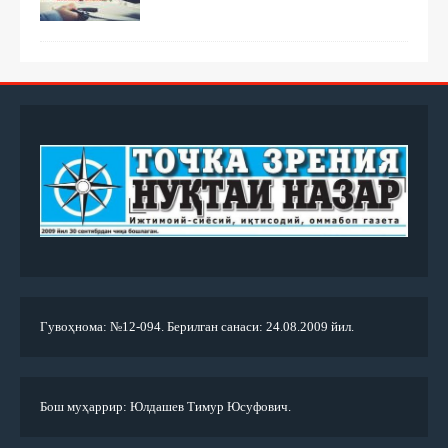
Гувоҳнома: №12-094. Берилган санаси: 24.08.2009 йил.
Бош муҳаррир: Юлдашев Тимур Юсуфович.