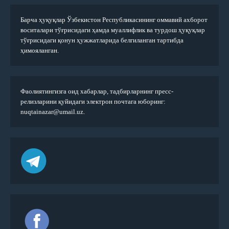
Барча ҳуқуқлар Ўзбекистон Республикасининг оммавий ахборот
воситалари тўғрисидаги ҳамда муаллифлик ва турдош ҳуқуқлар
тўғрисидаги қонун ҳужжатларида белгиланган тартибда
ҳимояланган.
Фаолиятингизга оид хабарлар, тадбирларнинг пресс-
релизларини қуйидаги электрон почтага юборинг:
nuqtainazar@umail.uz.