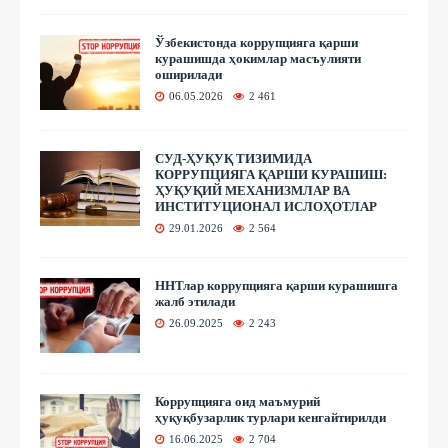
Ўзбекистонда коррупцияга қарши
курашишда ҳокимлар масъулияти
оширилади
06.05.2026
2 461
СУД-ҲУҚУҚ ТИЗИМИДА
КОРРУПЦИЯГА ҚАРШИ КУРАШИШ:
ҲУҚУҚИЙ МЕХАНИЗМЛАР ВА
ИНСТИТУЦИОНАЛ ИСЛОҲОТЛАР
29.01.2026
2 564
ННТлар коррупцияга қарши курашишга
жалб этилади
26.09.2025
2 243
Коррупцияга оид маъмурий
ҳуқуқбузарлик турлари кенгайтирилди
16.06.2025
2 704