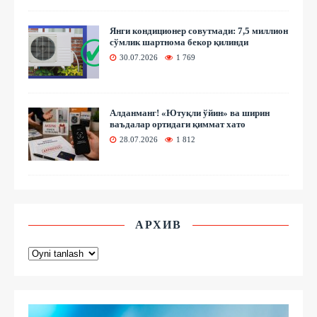
Янги кондиционер совутмади: 7,5 миллион
сўмлик шартнома бекор қилинди
30.07.2026
1 769
Алданманг! «Ютуқли ўйин» ва ширин
ваъдалар ортидаги қиммат хато
28.07.2026
1 812
АРХИВ