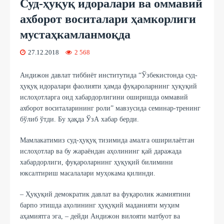
Суд-ҳуқуқ идоралари ва оммавий
ахборот воситалари ҳамкорлиги
мустаҳкамланмоқда
27.12.2018
2 568
Андижон давлат тиббиёт институтида “Ўзбекистонда суд-
ҳуқуқ идоралари фаолияти ҳамда фуқароларнинг ҳуқуқий
ислоҳотларга оид хабардорлигини оширишда оммавий
ахборот воситаларининг роли” мавзусида семинар-тренинг
бўлиб ўтди. Бу ҳақда ЎзА хабар берди.
Мамлакатимиз суд-ҳуқуқ тизимида амалга оширилаётган
ислоҳотлар ва бу жараёндан аҳолининг қай даражада
хабардорлиги, фуқароларнинг ҳуқуқий билимини
юксалтириш масалалари муҳокама қилинди.
– Ҳуқуқий демократик давлат ва фуқаролик жамиятини
барпо этишда аҳолининг ҳуқуқий маданияти муҳим
аҳамиятга эга, – дейди Андижон вилояти матбуот ва