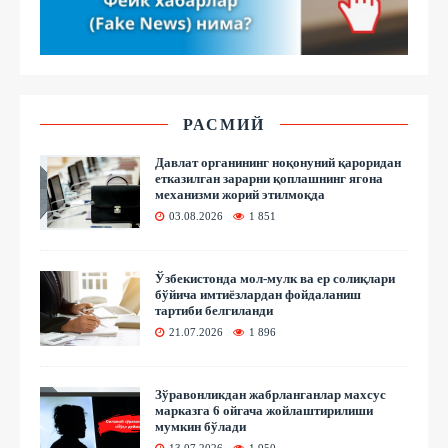
РАСМИЙ
Давлат органининг ноқонуний қароридан
етказилган зарарни қоплашнинг ягона
механизми жорий этилмоқда
03.08.2026
1 851
Ўзбекистонда мол-мулк ва ер солиқлари
бўйича имтиёзлардан фойдаланиш
тартиби белгиланди
21.07.2026
1 896
Зўравонликдан жабрланганлар махсус
марказга 6 ойгача жойлаштирилиши
мумкин бўлади
13.07.2026
1 950