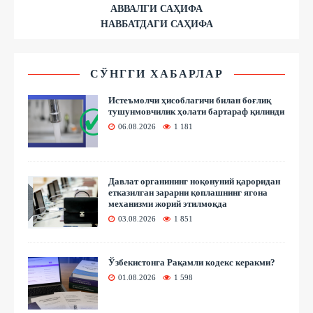
АВВАЛГИ САҲИФА
НАВБАТДАГИ САҲИФА
СЎНГГИ ХАБАРЛАР
Истеъмолчи ҳисоблагичи билан боғлиқ
тушунмовчилик ҳолати бартараф қилинди
06.08.2026
1 181
Давлат органининг ноқонуний қароридан
етказилган зарарни қоплашнинг ягона
механизми жорий этилмоқда
03.08.2026
1 851
Ўзбекистонга Рақамли кодекс керакми?
01.08.2026
1 598