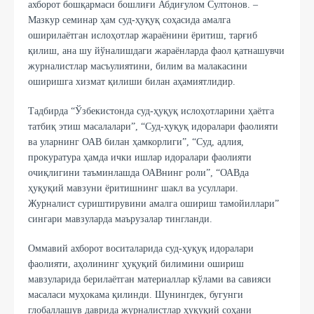
ахборот бошқармаси бошлиғи Абдиғулом Султонов. –
Мазкур семинар ҳам суд-ҳуқуқ соҳасида амалга
оширилаётган ислоҳотлар жараёнини ёритиш, тарғиб
қилиш, ана шу йўналишдаги жараёнларда фаол қатнашувчи
журналистлар масъулиятини, билим ва малакасини
оширишга хизмат қилиши билан аҳамиятлидир.
Тадбирда “Ўзбекистонда суд-ҳуқуқ ислоҳотларини ҳаётга
татбиқ этиш масалалари”, “Суд-ҳуқуқ идоралари фаолияти
ва уларнинг ОАВ билан ҳамкорлиги”, “Суд, адлия,
прокуратура ҳамда ички ишлар идоралари фаолияти
очиқлигини таъминлашда ОАВнинг роли”, “ОАВда
ҳуқуқий мавзуни ёритишнинг шакл ва усуллари.
Журналист суриштирувини амалга ошириш тамойиллари”
сингари мавзуларда маърузалар тингланди.
Оммавий ахборот воситаларида суд-ҳуқуқ идоралари
фаолияти, аҳолининг ҳуқуқий билимини ошириш
мавзуларида берилаётган материаллар кўлами ва савияси
масаласи муҳокама қилинди. Шунингдек, бугунги
глобаллашув даврида журналистлар ҳуқуқий соҳани