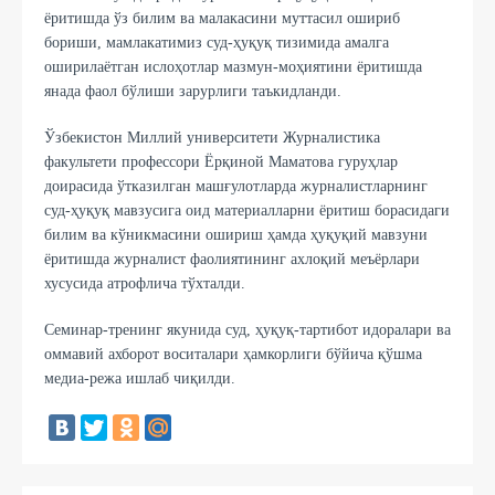
ёритишда ўз билим ва малакасини муттасил ошириб
бориши, мамлакатимиз суд-ҳуқуқ тизимида амалга
оширилаётган ислоҳотлар мазмун-моҳиятини ёритишда
янада фаол бўлиши зарурлиги таъкидланди.
Ўзбекистон Миллий университети Журналистика
факультети профессори Ёрқиной Маматова гуруҳлар
доирасида ўтказилган машғулотларда журналистларнинг
суд-ҳуқуқ мавзусига оид материалларни ёритиш борасидаги
билим ва кўникмасини ошириш ҳамда ҳуқуқий мавзуни
ёритишда журналист фаолиятининг ахлоқий меъёрлари
хусусида атрофлича тўхталди.
Семинар-тренинг якунида суд, ҳуқуқ-тартибот идоралари ва
оммавий ахборот воситалари ҳамкорлиги бўйича қўшма
медиа-режа ишлаб чиқилди.