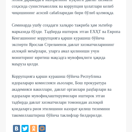
соҳасида суиистеъмоллик ва коррупция ҳолатлари келиб
чиқишининг асосий сабабларидан бири бўлиб қолмоқда.
Семинарда ушбу соҳадаги халқаро тажриба ҳам эътибор
марказида бўлди. Тадбирда иштирок этган ЕХҲТ ва Европа
Кенгашининг коррупцияга қарши курашиш бўйича
эксперти Ярослав Стрельченок давлат хизматчиларининг
ахлоқий меъёрлари, уларга амал қилиниши учун
мониторинг юритиш мақсадга мувофиқлиги ҳақида
маъруза қилди.
Коррупцияга қарши курашиш бўйича Республика
идоралараро комиссияси аъзолари, Бош прокуратура
академияси вакиллари, давлат органлари раҳбарлари ва
идоралари мувофиқлаштирувчилари иштирок этган
тадбирда давлат хизматчилари томонидан ахлоқий
қоидаларга риоя этилишини назорат қилиш тизимини
такомиллаштириш бўйича таклифлар билдирилди.