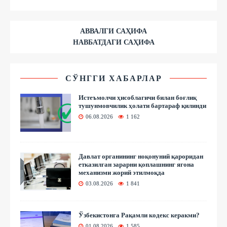
АВВАЛГИ САҲИФА
НАВБАТДАГИ САҲИФА
СЎНГГИ ХАБАРЛАР
Истеъмолчи ҳисоблагичи билан боғлиқ
тушунмовчилик ҳолати бартараф қилинди
06.08.2026
1 162
Давлат органининг ноқонуний қароридан
етказилган зарарни қоплашнинг ягона
механизми жорий этилмоқда
03.08.2026
1 841
Ўзбекистонга Рақамли кодекс керакми?
01.08.2026
1 585