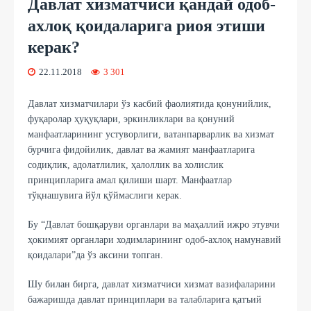
Давлат хизматчиси қандай одоб-
ахлоқ қоидаларига риоя этиши
керак?
22.11.2018
3 301
Давлат хизматчилари ўз касбий фаолиятида қонунийлик,
фуқаролар ҳуқуқлари, эркинликлари ва қонуний
манфаатларининг устуворлиги, ватанпарварлик ва хизмат
бурчига фидойилик, давлат ва жамият манфаатларига
содиқлик, адолатлилик, ҳалоллик ва холислик
принципларига амал қилиши шарт. Манфаатлар
тўқнашувига йўл қўймаслиги керак.
Бу “Давлат бошқаруви органлари ва маҳаллий ижро этувчи
ҳокимият органлари ходимларининг одоб-ахлоқ намунавий
қоидалари”да ўз аксини топган.
Шу билан бирга, давлат хизматчиси хизмат вазифаларини
бажаришда давлат принциплари ва талабларига қатъий