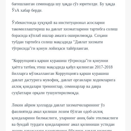
бағишланган семинарда шу ҳақда сўз юритилди. Бу ҳақда
ЎзА хабар берди.
Ўзбекистонда ҳуқуқий ва институционал асосларни
такомиллаштириш ва давлат хизматларини тартибга солиш
борасида кўплаб ишлар амалга оширилмоқда. Соҳани
тубдан тартибга солиш мақсадида “Давлат хизмати
тўғрисида”ги қонун лойиҳаси тайёрланган.
“Коррупцияга қарши курашиш тўғрисида”ги қонунни
ҳаётга татбиқ этиш мақсадида қабул қилинган 2017-2018
йилларга мўлжалланган Коррупцияга қарши курашиш
давлат дастурига мувофиқ, давлат органлари ходимларига
ахлоқ қоидалари тренинглар, семинарлар ва давра
суҳбатлари орқали тушунтирилмоқда.
Лекин айрим ҳолларда давлат хизматчиларининг ўз
фаолиятида амал қилиши лозим бўлган одоб-ахлоқ
қоидаларини билмаслиги, уларнинг аниқ баён этилмаслиги
ва бундай турдаги қоидаларнинг амал қилиниши устидан
лозим даражадаги назоратнинг йўқлиги давлат хизмати