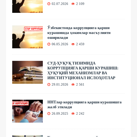
02.07.2026
2 109
Ўзбекистонда коррупцияга қарши
курашишда ҳокимлар масъулияти
оширилади
06.05.2026
2 459
СУД-ҲУҚУҚ ТИЗИМИДА
КОРРУПЦИЯГА ҚАРШИ КУРАШИШ:
ҲУҚУҚИЙ МЕХАНИЗМЛАР ВА
ИНСТИТУЦИОНАЛ ИСЛОҲОТЛАР
29.01.2026
2 561
ННТлар коррупцияга қарши курашишга
жалб этилади
26.09.2025
2 242