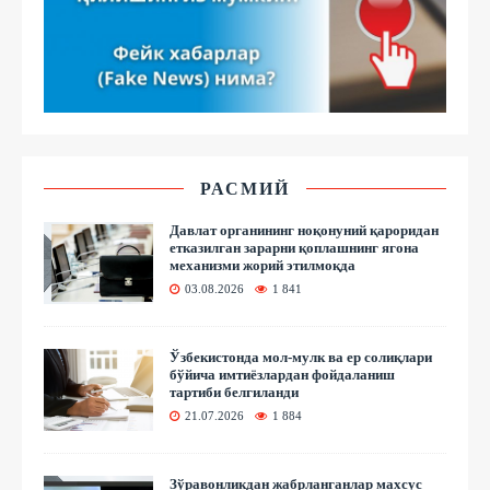
РАСМИЙ
Давлат органининг ноқонуний қароридан
етказилган зарарни қоплашнинг ягона
механизми жорий этилмоқда
03.08.2026
1 841
Ўзбекистонда мол-мулк ва ер солиқлари
бўйича имтиёзлардан фойдаланиш
тартиби белгиланди
21.07.2026
1 884
Зўравонликдан жабрланганлар махсус