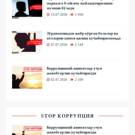
марказга 6 ойгача жойлаштирилиши
мумкин бўлади
13.07.2026
1 938
Зўравонликдан жабр кўрган болалар ва
аёлларни ҳимоя қилиш кучайтирилмоқда
07.07.2026
2 144
Коррупциявий жиноятлар учун
жавобгарлик кучайтирилди
02.07.2026
2 109
STOP КОРРУПЦИЯ
Коррупциявий жиноятлар учун
жавобгарлик кучайтирилди