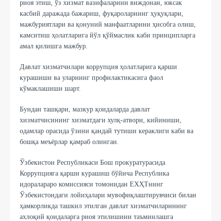
риоя этиш, ўз хизмат вазифаларини виждонан, юксак
касбий даражада бажариш, фуқароларнинг ҳуқуқлари,
мажбуриятлари ва қонуний манфаатларини ҳисобга олиш,
камситиш ҳолатларига йўл қўймаслик каби принципларга
амал қилишга мажбур.
Давлат хизматчилари коррупция ҳолатларига қарши
курашиши ва уларнинг профилактикасига фаол
кўмаклашиши шарт.
Бундан ташқари, мазкур қоидаларда давлат
хизматчисининг хизматдаги хулқ-атвори, кийиниши,
одамлар орасида ўзини қандай тутиши кераклиги каби ва
бошқа меъёрлар қамраб олинган.
Ўзбекистон Республикаси Бош прокуратурасида
Коррупцияга қарши курашиш бўйича Республика
идоралараро комиссияси томонидан ЕХҲТнинг
Ўзбекистондаги лойиҳалари мувофиқлаштирувчиси билан
ҳамкорликда ташкил этилган давлат хизматчиларининг
ахлоқий қоидаларга риоя этилишини таъминлашга