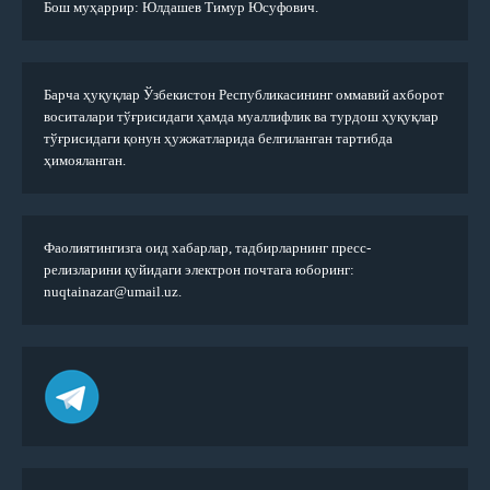
Бош муҳаррир: Юлдашев Тимур Юсуфович.
Барча ҳуқуқлар Ўзбекистон Республикасининг оммавий ахборот
воситалари тўғрисидаги ҳамда муаллифлик ва турдош ҳуқуқлар
тўғрисидаги қонун ҳужжатларида белгиланган тартибда
ҳимояланган.
Фаолиятингизга оид хабарлар, тадбирларнинг пресс-
релизларини қуйидаги электрон почтага юборинг:
nuqtainazar@umail.uz.