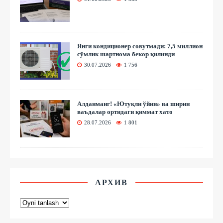
Янги кондиционер совутмади: 7,5 миллион
сўмлик шартнома бекор қилинди
30.07.2026
1 756
Алданманг! «Ютуқли ўйин» ва ширин
ваъдалар ортидаги қиммат хато
28.07.2026
1 801
АРХИВ