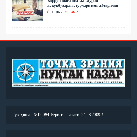
Коррупцияга оид маъмурий
ҳуқуқбузарлик турлари кенгайтирилди
16.06.2025
2 700
Гувоҳнома: №12-094. Берилган санаси: 24.08.2009 йил.