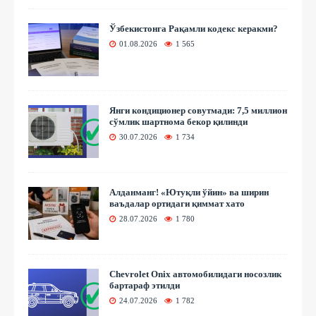
Ўзбекистонга Рақамли кодекс керакми?
01.08.2026
1 565
Янги кондиционер совутмади: 7,5 миллион
сўмлик шартнома бекор қилинди
30.07.2026
1 734
Алданманг! «Ютуқли ўйин» ва ширин
ваъдалар ортидаги қиммат хато
28.07.2026
1 780
Chevrolet Onix автомобилидаги носозлик
бартараф этилди
24.07.2026
1 782