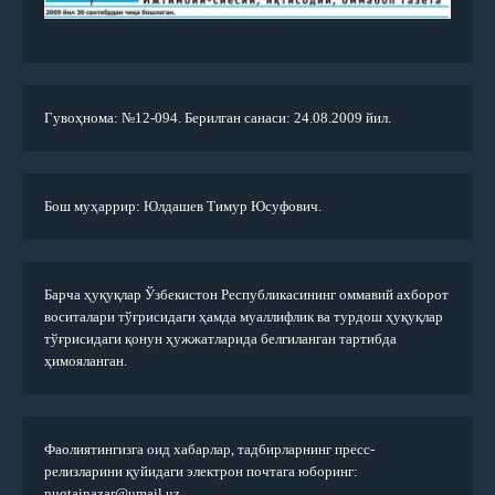
Гувоҳнома: №12-094. Берилган санаси: 24.08.2009 йил.
Бош муҳаррир: Юлдашев Тимур Юсуфович.
Барча ҳуқуқлар Ўзбекистон Республикасининг оммавий ахборот
воситалари тўғрисидаги ҳамда муаллифлик ва турдош ҳуқуқлар
тўғрисидаги қонун ҳужжатларида белгиланган тартибда
ҳимояланган.
Фаолиятингизга оид хабарлар, тадбирларнинг пресс-
релизларини қуйидаги электрон почтага юборинг:
nuqtainazar@umail.uz.