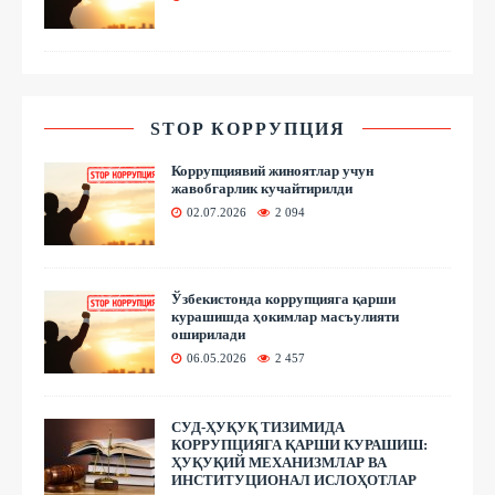
STOP КОРРУПЦИЯ
Коррупциявий жиноятлар учун
жавобгарлик кучайтирилди
02.07.2026
2 094
Ўзбекистонда коррупцияга қарши
курашишда ҳокимлар масъулияти
оширилади
06.05.2026
2 457
СУД-ҲУҚУҚ ТИЗИМИДА
КОРРУПЦИЯГА ҚАРШИ КУРАШИШ:
ҲУҚУҚИЙ МЕХАНИЗМЛАР ВА
ИНСТИТУЦИОНАЛ ИСЛОҲОТЛАР