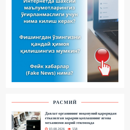
РАСМИЙ
Давлат органининг ноқонуний қароридан
етказилган зарарни қоплашнинг ягона
механизми жорий этилмоқда
03.08.2026
558