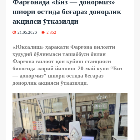
Фарғонада «Биз — донормиз»
шиори остида беғараз донорлик
акцияси ўтказилди
21.05.2026
2 352
«Юксалиш» ҳаракати Фарғона вилояти
ҳудудий бўлинмаси ташаббуси билан
Фарғона вилоят қон қуйиш станцияси
биносида жорий йилнинг 20-май куни “Биз
— донормиз” шиори остида беғараз
донорлик акцияси ўтказилди.