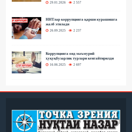
29.01.2026
2 557
ННТлар коррупцияга қарши курашишга
жалб этилади
26.09.2025
2 237
Коррупцияга оид маъмурий
ҳуқуқбузарлик турлари кенгайтирилди
16.06.2025
2 697