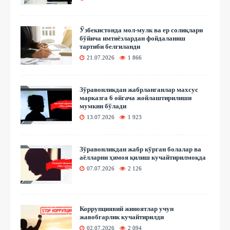
Ўзбекистонда мол-мулк ва ер солиқлари
бўйича имтиёзлардан фойдаланиш
тартиби белгиланди
21.07.2026
1 866
Зўравонликдан жабрланганлар махсус
марказга 6 ойгача жойлаштирилиши
мумкин бўлади
13.07.2026
1 923
Зўравонликдан жабр кўрган болалар ва
аёлларни ҳимоя қилиш кучайтирилмоқда
07.07.2026
2 126
Коррупциявий жиноятлар учун
жавобгарлик кучайтирилди
02.07.2026
2 094