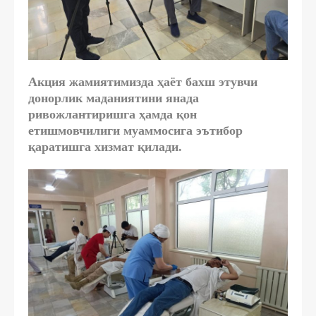
Акция жамиятимизда ҳаёт бахш этувчи
донорлик маданиятини янада
ривожлантиришга ҳамда қон
етишмовчилиги муаммосига эътибор
қаратишга хизмат қилади.