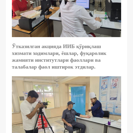
Ўтказилган акцияда ИИБ қўриқлаш
хизмати ходимлари, ёшлар, фуқаролик
жамияти институтлари фаоллари ва
талабалар фаол иштирок этдилар.