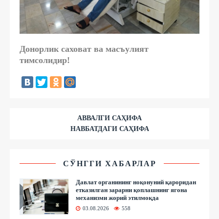
Донорлик саховат ва масъулият
тимсолидир!
АВВАЛГИ САҲИФА
НАВБАТДАГИ САҲИФА
СЎНГГИ ХАБАРЛАР
Давлат органининг ноқонуний қароридан
етказилган зарарни қоплашнинг ягона
механизми жорий этилмоқда
03.08.2026
558