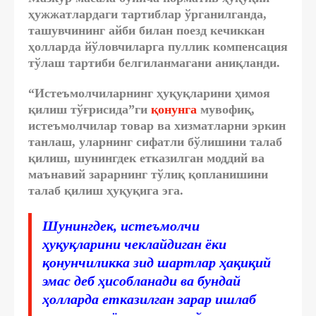
ҳужжатлардаги тартиблар ўрганилганда,
ташувчининг айби билан поезд кечиккан
ҳолларда йўловчиларга пуллик компенсация
тўлаш тартиби белгиланмагани аниқланди.
“Истеъмолчиларнинг ҳуқуқларини ҳимоя
қилиш тўғрисида”ги
қонунга
мувофиқ,
истеъмолчилар товар ва хизматларни эркин
танлаш, уларнинг сифатли бўлишини талаб
қилиш, шунингдек етказилган моддий ва
маънавий зарарнинг тўлиқ қопланишини
талаб қилиш ҳуқуқига эга.
Шунингдек, истеъмолчи
ҳуқуқларини чеклайдиган ёки
қонунчиликка зид шартлар ҳақиқий
эмас деб ҳисобланади ва бундай
ҳолларда етказилган зарар ишлаб