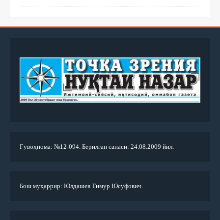
Гувоҳнома: №12-094. Берилган санаси: 24.08.2009 йил.
Бош муҳаррир: Юлдашев Тимур Юсуфович.