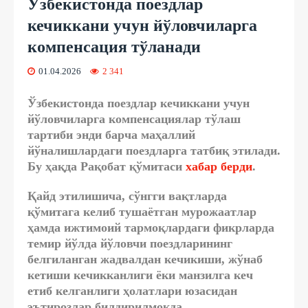
Ўзбекистонда поездлар
кечиккани учун йўловчиларга
компенсация тўланади
01.04.2026
2 341
Ўзбекистонда поездлар кечиккани учун
йўловчиларга компенсациялар тўлаш
тартиби энди барча маҳаллий
йўналишлардаги поездларга татбиқ этилади.
Бу ҳақда Рақобат қўмитаси
хабар берди
.
Қайд этилишича, сўнгги вақтларда
қўмитага келиб тушаётган мурожаатлар
ҳамда ижтимоий тармоқлардаги фикрларда
темир йўлда йўловчи
поездларининг
белгиланган жадвалдан кечикиши, жўнаб
кетиши кечикканлиги ёки манзилга кеч
етиб келганлиги
ҳолатлари юзасидан
эътирозлар билдирилмоқда.