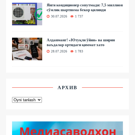
Янги кондиционер совутмади: 7,5 миллион
сўмлик шартнома бекор қилинди
30.07.2026
1 737
Алданманг! «Ютуқли ўйин» ва ширин
ваъдалар ортидаги қиммат хато
28.07.2026
1 783
АРХИВ