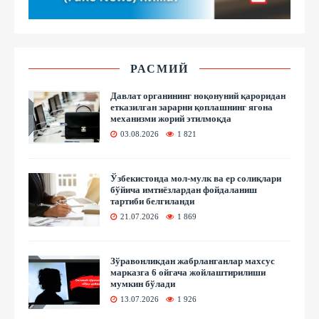
РАСМИЙ
Давлат органининг ноқонуний қароридан
етказилган зарарни қоплашнинг ягона
механизми жорий этилмоқда
03.08.2026
1 821
Ўзбекистонда мол-мулк ва ер солиқлари
бўйича имтиёзлардан фойдаланиш
тартиби белгиланди
21.07.2026
1 869
Зўравонликдан жабрланганлар махсус
марказга 6 ойгача жойлаштирилиши
мумкин бўлади
13.07.2026
1 926