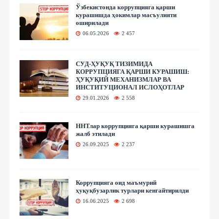
Ўзбекистонда коррупцияга қарши
курашишда ҳокимлар масъулияти
оширилади
06.05.2026
2 457
СУД-ҲУҚУҚ ТИЗИМИДА
КОРРУПЦИЯГА ҚАРШИ КУРАШИШ:
ҲУҚУҚИЙ МЕХАНИЗМЛАР ВА
ИНСТИТУЦИОНАЛ ИСЛОҲОТЛАР
29.01.2026
2 558
ННТлар коррупцияга қарши курашишга
жалб этилади
26.09.2025
2 237
Коррупцияга оид маъмурий
ҳуқуқбузарлик турлари кенгайтирилди
16.06.2025
2 698