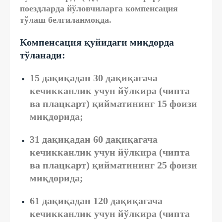
поездларда йўловчиларга компенсация
тўлаш белгиланмоқда.
Компенсация қуйидаги миқдорда
тўланади:
15 дақиқадан 30 дақиқагача
кечикканлик учун йўлкира (чипта
ва плацкарт) қийматининг 15 фоизи
миқдорида;
31 дақиқадан 60 дақиқагача
кечикканлик учун йўлкира (чипта
ва плацкарт) қийматининг 25 фоизи
миқдорида;
61 дақиқадан 120 дақиқагача
кечикканлик учун йўлкира (чипта