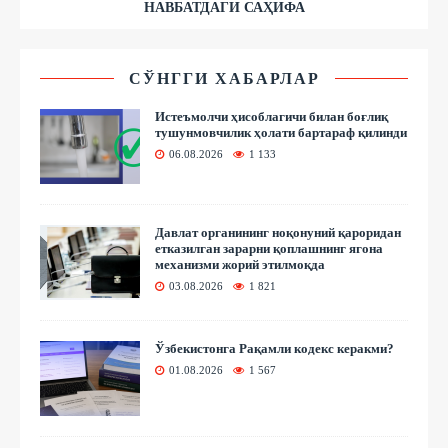
НАВБАТДАГИ САҲИФА
СЎНГГИ ХАБАРЛАР
Истеъмолчи ҳисоблагичи билан боғлиқ
тушунмовчилик ҳолати бартараф қилинди
06.08.2026
1 133
Давлат органининг ноқонуний қароридан
етказилган зарарни қоплашнинг ягона
механизми жорий этилмоқда
03.08.2026
1 821
Ўзбекистонга Рақамли кодекс керакми?
01.08.2026
1 567