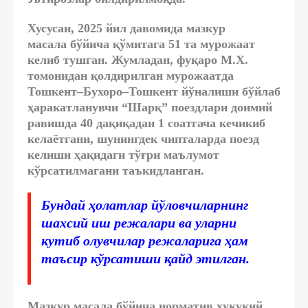
Хусусан, 2025 йил давомида мазкур
масала
бўйича қўмитага 51 та мурожаат
келиб тушган
. Жумладан, фуқаро М.X.
томонидан қолдирилган мурожаатда
Тошкент–Бухоро–Тошкент йўналиши бўйлаб
ҳаракатланувчи “Шарқ” поездлари доимий
равишда 40 дақиқадан 1 соатгача кечикиб
келаётгани, шунингдек чипталарда поезд
келиши ҳақидаги тўғри маълумот
кўрсатилмагани таъкидланган.
Бундай ҳолатлар йўловчиларнинг
шахсий иш режалари ва уларни
кутиб олувчилар режаларига ҳам
таъсир кўрсатиши қайд этилган.
Мазкур масала бўйича норматив ҳуқуқий