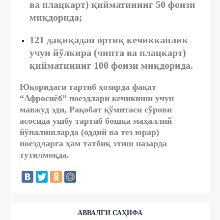
ва плацкарт) қийматининг 50 фоизи
миқдорида;
121 дақиқадан ортиқ кечикканлик
учун йўлкира (чипта ва плацкарт)
қийматининг 100 фоизи миқдорида.
Юқоридаги тартиб ҳозирда фақат
“Афросиёб” поездлари кечикиши учун
мавжуд эди, Рақобат қўмитаси сўрови
асосида ушбу тартиб бошқа маҳаллий
йўналишларда (оддий ва тез юрар)
поездларга ҳам татбиқ этиш назарда
тутилмоқда.
АВВАЛГИ САҲИФА