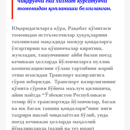
чиқарувчи ёки хизмат кўрсатувчи
томонидан қопланиши белгиланган.
Юқоридагиларга кўра, Рақобат қўмитаси
томонидан истеъмолчилар ҳуқуқларини
таъминлаш мақсадида мазкур қоидаларга
ўзгартириш ва қўшимчалар киритиш,
жумладан, ташувчининг айби билан поезд
кечиккан ҳолларда йўловчиларга пуллик
компенсациясини тўлаш тартибини жорий
этиш юзасидан Транспорт вазирлигига
сўров юборилди. Транспорт вазирлигининг
қўмита сўрови бўйича маълум қилишича,
айни пайтда “Ўзбекистон Республикаси
темир йўл транспортида йўловчилар, багаж
ва юк багаж ташиш қоидалари”нинг янги
таҳрири ишлаб чиқилаётган бўлиб, унда
поезд кечиккан ҳолларда маҳаллий
йўналишларда (оддий ва тез юрар)