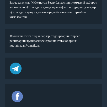
Барча ҳуқуқлар Ўзбекистон Республикасининг оммавий ахборот
воситалари тўғрисидаги ҳамда муаллифлик ва турдош ҳуқуқлар
тўғрисидаги қонун ҳужжатларида белгиланган тартибда
ҳимояланган.
Фаолиятингизга оид хабарлар, тадбирларнинг пресс-
релизларини қуйидаги электрон почтага юборинг:
nuqtainazar@umail.uz.