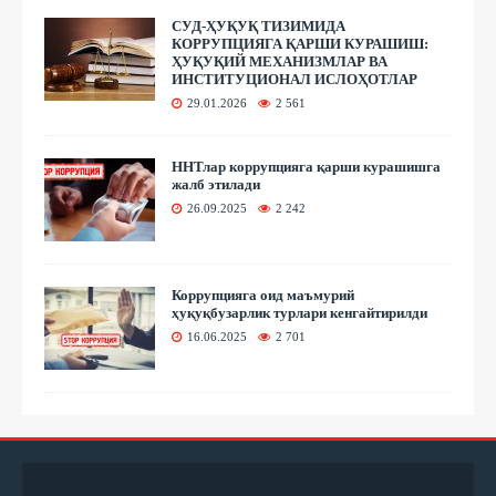
СУД-ҲУҚУҚ ТИЗИМИДА
КОРРУПЦИЯГА ҚАРШИ КУРАШИШ:
ҲУҚУҚИЙ МЕХАНИЗМЛАР ВА
ИНСТИТУЦИОНАЛ ИСЛОҲОТЛАР
29.01.2026
2 561
ННТлар коррупцияга қарши курашишга
жалб этилади
26.09.2025
2 242
Коррупцияга оид маъмурий
ҳуқуқбузарлик турлари кенгайтирилди
16.06.2025
2 701