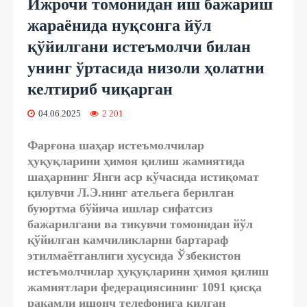
Ижрочи томонидан иш бажариш
жараёнида нуқсонга йўл
қўйилгани истеъмолчи билан
унинг ўртасида низоли ҳолатни
келтириб чиқарган
04.06.2025
2 201
Фарғона шаҳар истеъмолчилар
ҳуқуқларини ҳимоя қилиш жамиятида
шаҳарнинг Янги аср кўчасида истиқомат
қилувчи Л.Э.нинг ательега берилган
буюртма бўйича ишлар сифатсиз
бажарилгани ва тикувчи томонидан йўл
қўйилган камчиликларни бартараф
этилмаётганлиги хусусида Ўзбекистон
истеъмолчилар ҳуқуқларини ҳимоя қилиш
жамиятлари федерациясининг 1091 қисқа
рақамли ишонч телефонига қилган