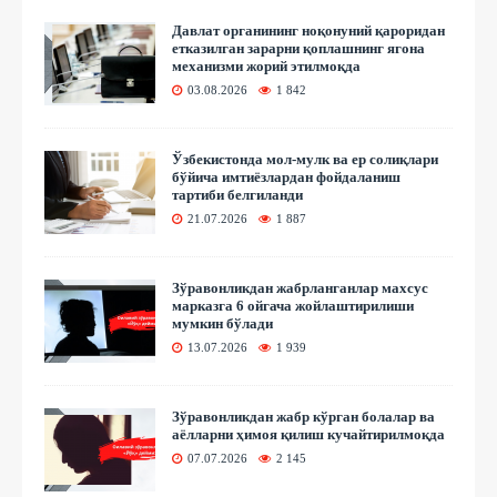
Давлат органининг ноқонуний қароридан
етказилган зарарни қоплашнинг ягона
механизми жорий этилмоқда
03.08.2026
1 842
Ўзбекистонда мол-мулк ва ер солиқлари
бўйича имтиёзлардан фойдаланиш
тартиби белгиланди
21.07.2026
1 887
Зўравонликдан жабрланганлар махсус
марказга 6 ойгача жойлаштирилиши
мумкин бўлади
13.07.2026
1 939
Зўравонликдан жабр кўрган болалар ва
аёлларни ҳимоя қилиш кучайтирилмоқда
07.07.2026
2 145