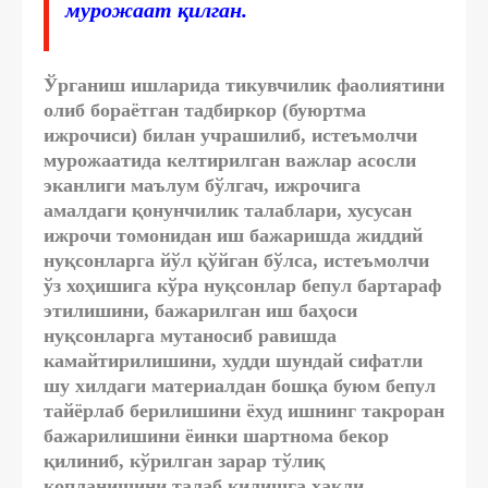
мурожаат қилган.
Ўрганиш ишларида тикувчилик фаолиятини
олиб бораётган тадбиркор (буюртма
ижрочиси) билан учрашилиб, истеъмолчи
мурожаатида келтирилган важлар асосли
эканлиги маълум бўлгач, ижрочига
амалдаги қонунчилик талаблари, хусусан
ижрочи томонидан иш бажаришда жиддий
нуқсонларга йўл қўйган бўлса, истеъмолчи
ўз хоҳишига кўра нуқсонлар бепул бартараф
этилишини, бажарилган иш баҳоси
нуқсонларга мутаносиб равишда
камайтирилишини, худди шундай сифатли
шу хилдаги материалдан бошқа буюм бепул
тайёрлаб берилишини ёхуд ишнинг такроран
бажарилишини ёинки шартнома бекор
қилиниб, кўрилган зарар тўлиқ
қопланишини талаб қилишга ҳақли