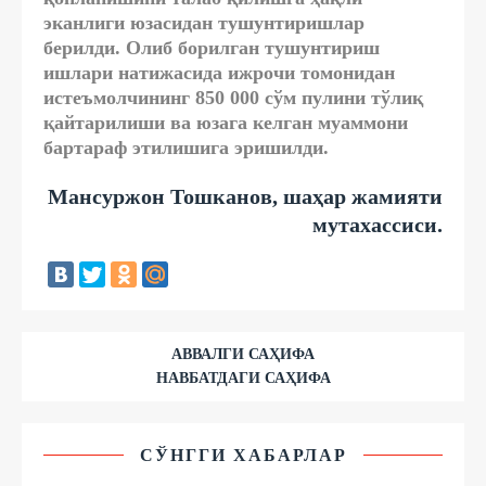
эканлиги юзасидан тушунтиришлар
берилди. Олиб борилган тушунтириш
ишлари натижасида ижрочи томонидан
истеъмолчининг 850 000 сўм пулини тўлиқ
қайтарилиши ва юзага келган муаммони
бартараф этилишига эришилди.
Мансуржон Тошканов, шаҳар жамияти
мутахассиси.
АВВАЛГИ САҲИФА
НАВБАТДАГИ САҲИФА
СЎНГГИ ХАБАРЛАР