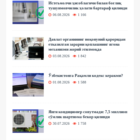
Истеъмолчи ҳисоблагичи билан боғлиқ
тушунмовчилик ҳолати бартараф қилинди
06.08.2026
1 166
Давлат органининг ноқонуний қароридан
етказилган зарарни қоплашнинг ягона
механизми жорий этилмоқда
03.08.2026
1 842
Ўзбекистонга Рақамли кодекс керакми?
01.08.2026
1 588
Янги кондиционер совутмади: 7,5 миллион
сўмлик шартнома бекор қилинди
30.07.2026
1 758