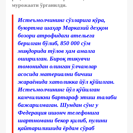
мурожаати ўрганилди.
Истеъмолчининг сўзларига кўра,
буюртма шаҳар Марказий деҳқон
бозори атрофидаги ательега
берилган бўлиб, 850 000 сўм
миқдорида тўлов ҳам амалга
оширилган. Бироқ тикувчи
томонидан олинган ўлчамлар
асосида материални бичиш
жараёнида хатоликка йўл қўйилган.
Истеъмолчининг йўл қўйилган
камчиликни бартараф этиш талаби
бажарилмаган. Шундан сўнг у
Федерация ишонч телефонига
шартномани бекор қилиб, пулини
қайтарилишида ёрдам сўраб