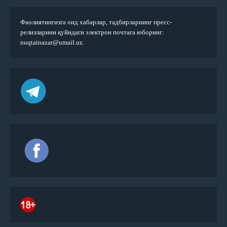
Фаолиятингизга оид хабарлар, тадбирларнинг пресс-
релизларини қуйидаги электрон почтага юборинг:
nuqtainazar@umail.uz.