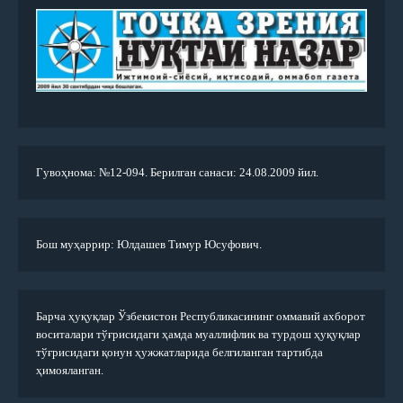
Гувоҳнома: №12-094. Берилган санаси: 24.08.2009 йил.
Бош муҳаррир: Юлдашев Тимур Юсуфович.
Барча ҳуқуқлар Ўзбекистон Республикасининг оммавий ахборот
воситалари тўғрисидаги ҳамда муаллифлик ва турдош ҳуқуқлар
тўғрисидаги қонун ҳужжатларида белгиланган тартибда
ҳимояланган.