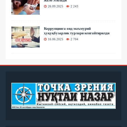
жалб этилади
26.09.2025
2 243
Коррупцияга оид маъмурий
ҳуқуқбузарлик турлари кенгайтирилди
16.06.2025
2 704