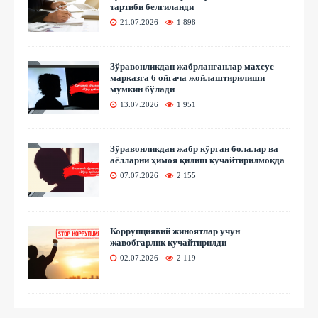
тартиби белгиланди
21.07.2026
1 898
Зўравонликдан жабрланганлар махсус
марказга 6 ойгача жойлаштирилиши
мумкин бўлади
13.07.2026
1 951
Зўравонликдан жабр кўрган болалар ва
аёлларни ҳимоя қилиш кучайтирилмоқда
07.07.2026
2 155
Коррупциявий жиноятлар учун
жавобгарлик кучайтирилди
02.07.2026
2 119