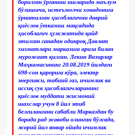
борилган ўрганиш ишларида маълум
бўлишича, истеъмолчи хонадонига
ўрнатилган ҳисоблагични даврий
қиёслов ўтказиш мақсадида
ҳисоблагич ҳужжатида қайд
этилган санадан одинроқ Давлат
хизматлари марказига ариза билан
мурожаат қилган. Лекин Вазирлар
Маҳкамасининг 20.08.2019 йилдаги
698-сон қарорига кўра, электр
энергияси, табиий газ, ичимлик ва
иссиқ сув ҳисоблагичларининг
қиёслов муддати жисмоний
шахслар учун 8 йил этиб
белгилангани сабабли Марказдан бу
борада рад жавоби олинган бўлсада,
жорий йил январ ойида ичимлик
суви таъминоти корхонаси вакили