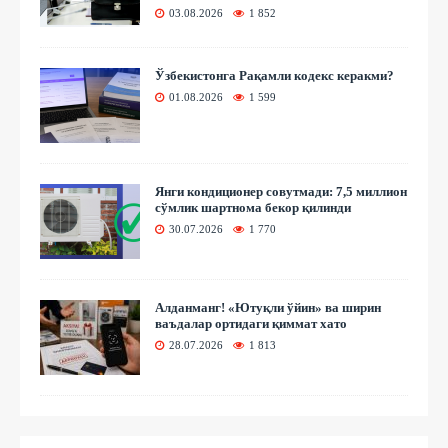
03.08.2026
1 852
Ўзбекистонга Рақамли кодекс керакми?
01.08.2026
1 599
Янги кондиционер совутмади: 7,5 миллион
сўмлик шартнома бекор қилинди
30.07.2026
1 770
Алданманг! «Ютуқли ўйин» ва ширин
ваъдалар ортидаги қиммат хато
28.07.2026
1 813