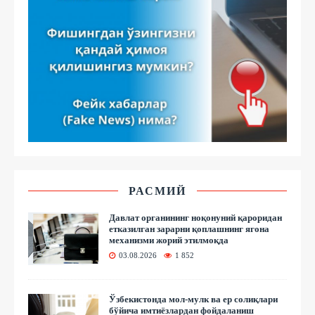
РАСМИЙ
Давлат органининг ноқонуний қароридан
етказилган зарарни қоплашнинг ягона
механизми жорий этилмоқда
03.08.2026
1 852
Ўзбекистонда мол-мулк ва ер солиқлари
бўйича имтиёзлардан фойдаланиш