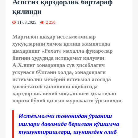
Асоссиз қарздорлик бартараф
қилинди
11.03.2025
2 250
Марғилон шаҳар истеъмолчилар
ҳуқуқларини ҳимоя қилиш жамиятида
шаҳарнинг «Роҳат» маҳалла фуқаролар
йиғини ҳудудида истиқомат қилувчи
А.Х.нинг хонадонида сув ҳисоблагич
ускунаси бўлгани ҳолда, хонадондаги
истеъмолни меъёрий истеъмол асосида
ҳисоб-китоб қилиниши оқибатида
қарздорлик келиб чиққанлиги ҳолатидан
норози бўлиб қилган мурожаати ўрганилди.
Истеъмолчи томонидан ўрганиш
ишлари давомида берилган қўшимча
тушунтиришлари, шунингдек олиб