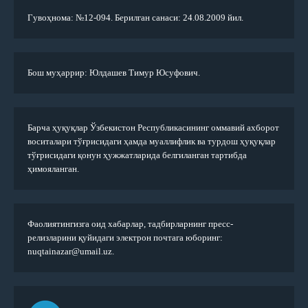
Гувоҳнома: №12-094. Берилган санаси: 24.08.2009 йил.
Бош муҳаррир: Юлдашев Тимур Юсуфович.
Барча ҳуқуқлар Ўзбекистон Республикасининг оммавий ахборот
воситалари тўғрисидаги ҳамда муаллифлик ва турдош ҳуқуқлар
тўғрисидаги қонун ҳужжатларида белгиланган тартибда
ҳимояланган.
Фаолиятингизга оид хабарлар, тадбирларнинг пресс-
релизларини қуйидаги электрон почтага юборинг:
nuqtainazar@umail.uz.