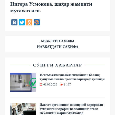
Нигора Усмонова, шаҳар жамияти
мутахассиси.
АВВАЛГИ САҲИФА
НАВБАТДАГИ САҲИФА
СЎНГГИ ХАБАРЛАР
Истеъмолчи ҳисоблагичи билан боғлиқ
тушунмовчилик ҳолати бартараф қилинди
06.08.2026
1 187
Давлат органининг ноқонуний қароридан
етказилган зарарни қоплашнинг ягона
механизми жорий этилмоқда