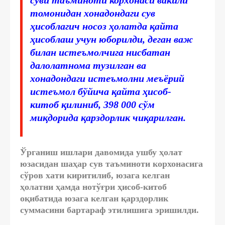
томонидан хонадондаги сув
ҳисоблагич носоз ҳолатда қайта
ҳисоблаш учун юборилди, деган важ
билан истеъмолчига нисбатан
далолатнома тузилган ва
хонадондаги истеъмолни меъёрий
истеъмол бўйича қайта ҳисоб-
китоб қилиниб, 398 000 сўм
миқдорида қарздорлик чиқарилган.
Ўрганиш ишлари давомида ушбу ҳолат
юзасидан шаҳар сув таъминоти корхонасига
сўров хати киритилиб, юзага келган
ҳолатни ҳамда нотўғри ҳисоб-китоб
оқибатида юзага келган қарздорлик
суммасини бартараф этилишига эришилди.