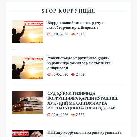
STOP КОРРУПЦИЯ
Коррупциявий жиноятлар учун
жавобгарлик кучайтирилди
02.07.2026
2 119
Ўзбекистонда коррупцияга қарши
курашишда ҳокимлар масъулияти
оширилади
06.05.2026
2 462
СУД-ҲУҚУҚ ТИЗИМИДА
КОРРУПЦИЯГА ҚАРШИ КУРАШИШ:
ҲУҚУҚИЙ МЕХАНИЗМЛАР ВА
ИНСТИТУЦИОНАЛ ИСЛОҲОТЛАР
29.01.2026
2 565
ННТлар коррупцияга қарши курашишга