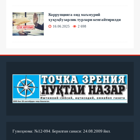
Коррупцияга оид маъмурий
ҳуқуқбузарлик турлари кенгайтирилди
16.06.2025
2 698
Гувоҳнома: №12-094. Берилган санаси: 24.08.2009 йил.