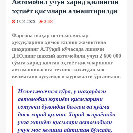
Автомобил учун харид қилинган
эҳтиёт қисмлари алмаштирилди
13.01.2025
2 190
Фарғона шаҳар истеъмолчилар
ҳуқуқларини ҳимоя қилиш жамиятида
шаҳарнинг А.Тўқай кўчасида яшовчи
Д.Ю.нинг шахсий автомобили учун 2 600 000
сўмга харид қилган эҳтиёт қисмларининг
автомашинасига техник жихатдан мос
келмагани хусусидаги мурожаати ўрганилди.
Истеъмолчига кўра, у шаҳардаги
автомобил эҳтиёт қисмларини
сотувчи дўкондан баллон ва қуйма
диск харид қилган. Харид жараёнида
унга эҳтиёт қисмлари автомобили
учун мос келиши айтилган бўлсада,