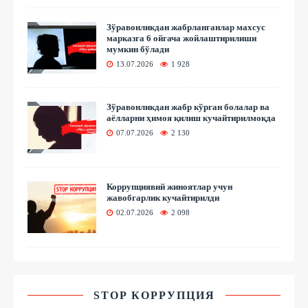
Зўравонликдан жабрланганлар махсус
марказга 6 ойгача жойлаштирилиши
мумкин бўлади
13.07.2026
1 928
Зўравонликдан жабр кўрган болалар ва
аёлларни ҳимоя қилиш кучайтирилмоқда
07.07.2026
2 130
Коррупциявий жиноятлар учун
жавобгарлик кучайтирилди
02.07.2026
2 098
STOP КОРРУПЦИЯ