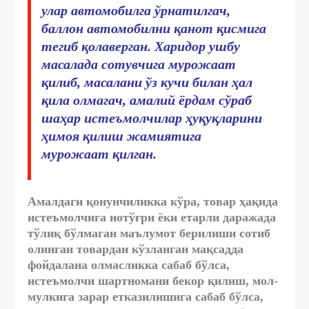
улар автомобилга ўрнатилгач,
баллон автомобилни қанот қисмига
тегиб қолаверган. Харидор ушбу
масалада сотувчига мурожаат
қилиб, масалани ўз кучи билан ҳал
қила олмагач, амалий ёрдам сўраб
шаҳар истеъмолчилар ҳуқуқларини
ҳимоя қилиш жамиятига
мурожаат қилган.
Амалдаги қонунчиликка кўра, товар ҳақида
истеъмолчига нотўғри ёки етарли даражада
тўлиқ бўлмаган маълумот берилиши сотиб
олинган товардан кўзланган мақсадда
фойдалана олмасликка сабаб бўлса,
истеъмолчи шартномани бекор қилиш, мол-
мулкига зарар етказилишига сабаб бўлса,