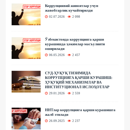
Коррупциявий жиноятлар учун
жавобгарлик кучайтирилди
02.07.2026
2 098
Ўзбекистонда коррупцияга қарши
курашишда ҳокимлар масъулияти
оширилади
06.05.2026
2 457
СУД-ҲУҚУҚ ТИЗИМИДА
КОРРУПЦИЯГА ҚАРШИ КУРАШИШ:
ҲУҚУҚИЙ МЕХАНИЗМЛАР ВА
ИНСТИТУЦИОНАЛ ИСЛОҲОТЛАР
29.01.2026
2 559
ННТлар коррупцияга қарши курашишга
жалб этилади
26.09.2025
2 237