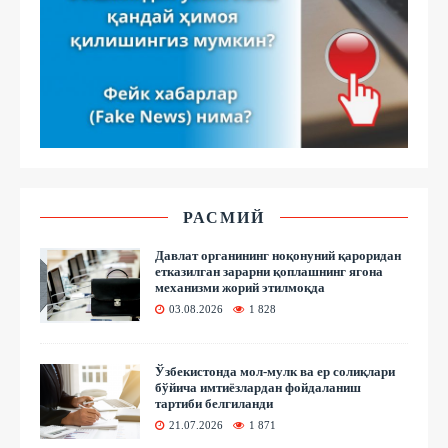
РАСМИЙ
Давлат органининг ноқонуний қароридан
етказилган зарарни қоплашнинг ягона
механизми жорий этилмоқда
03.08.2026
1 828
Ўзбекистонда мол-мулк ва ер солиқлари
бўйича имтиёзлардан фойдаланиш
тартиби белгиланди
21.07.2026
1 871