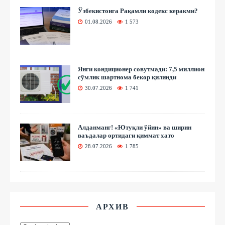
Ўзбекистонга Рақамли кодекс керакми?
01.08.2026
1 573
Янги кондиционер совутмади: 7,5 миллион
сўмлик шартнома бекор қилинди
30.07.2026
1 741
Алданманг! «Ютуқли ўйин» ва ширин
ваъдалар ортидаги қиммат хато
28.07.2026
1 785
АРХИВ