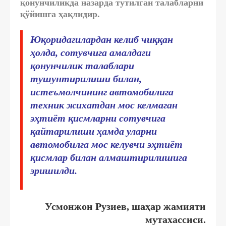
қонунчиликда назарда тутилган талабларни
қўйишга ҳақлидир.
Юқоридагилардан келиб чиққан
ҳолда, сотувчига амалдаги
қонунчилик талаблари
тушунтирилиши билан,
истеъмолчининг автомобилига
техник жихатдан мос келмаган
эҳтиёт қисмларни сотувчига
қайтарилиши ҳамда уларни
автомобилга мос келувчи эҳтиёт
қисмлар билан алмаштирилишига
эришилди.
Усмонжон Рузиев, шаҳар жамияти
мутахассиси.