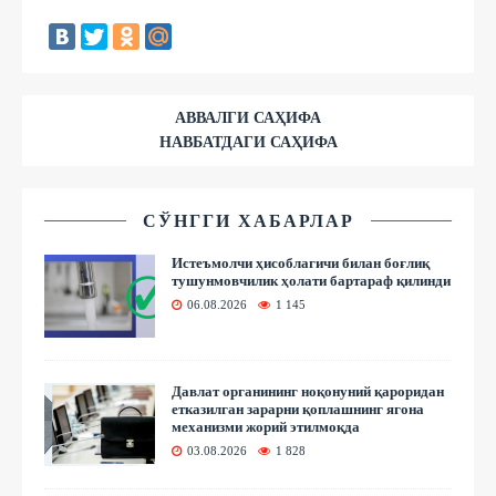
АВВАЛГИ САҲИФА
НАВБАТДАГИ САҲИФА
СЎНГГИ ХАБАРЛАР
Истеъмолчи ҳисоблагичи билан боғлиқ
тушунмовчилик ҳолати бартараф қилинди
06.08.2026
1 145
Давлат органининг ноқонуний қароридан
етказилган зарарни қоплашнинг ягона
механизми жорий этилмоқда
03.08.2026
1 828