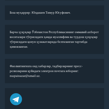
Бош муҳаррир: Юлдашев Тимур Юсуфович.
Барча ҳуқуқлар Ўзбекистон Республикасининг оммавий ахборот
воситалари тўғрисидаги ҳамда муаллифлик ва турдош ҳуқуқлар
тўғрисидаги қонун ҳужжатларида белгиланган тартибда
ҳимояланган.
Фаолиятингизга оид хабарлар, тадбирларнинг пресс-
релизларини қуйидаги электрон почтага юборинг:
nuqtainazar@umail.uz.