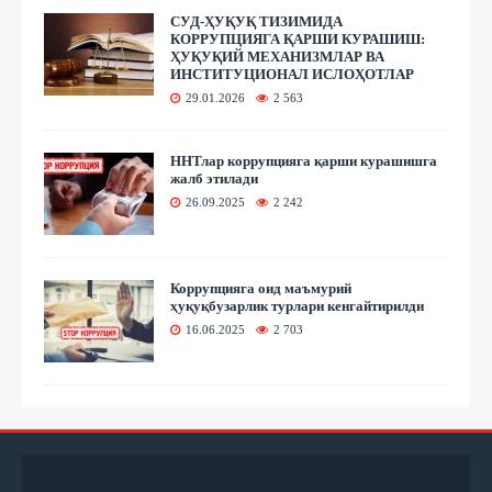
СУД-ҲУҚУҚ ТИЗИМИДА
КОРРУПЦИЯГА ҚАРШИ КУРАШИШ:
ҲУҚУҚИЙ МЕХАНИЗМЛАР ВА
ИНСТИТУЦИОНАЛ ИСЛОҲОТЛАР
29.01.2026
2 563
ННТлар коррупцияга қарши курашишга
жалб этилади
26.09.2025
2 242
Коррупцияга оид маъмурий
ҳуқуқбузарлик турлари кенгайтирилди
16.06.2025
2 703