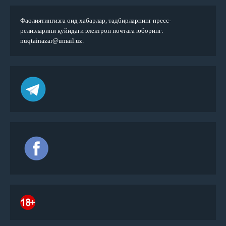
Фаолиятингизга оид хабарлар, тадбирларнинг пресс-
релизларини қуйидаги электрон почтага юборинг:
nuqtainazar@umail.uz.