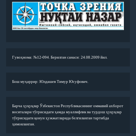
Гувоҳнома: №12-094. Берилган санаси: 24.08.2009 йил.
Бош муҳаррир: Юлдашев Тимур Юсуфович.
Барча ҳуқуқлар Ўзбекистон Республикасининг оммавий ахборот
воситалари тўғрисидаги ҳамда муаллифлик ва турдош ҳуқуқлар
тўғрисидаги қонун ҳужжатларида белгиланган тартибда
ҳимояланган.