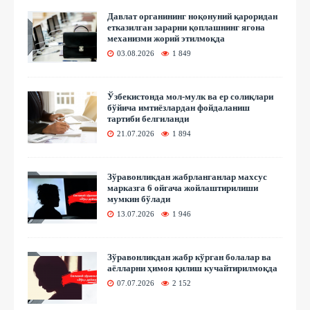
Давлат органининг ноқонуний қароридан
етказилган зарарни қоплашнинг ягона
механизми жорий этилмоқда
03.08.2026
1 849
Ўзбекистонда мол-мулк ва ер солиқлари
бўйича имтиёзлардан фойдаланиш
тартиби белгиланди
21.07.2026
1 894
Зўравонликдан жабрланганлар махсус
марказга 6 ойгача жойлаштирилиши
мумкин бўлади
13.07.2026
1 946
Зўравонликдан жабр кўрган болалар ва
аёлларни ҳимоя қилиш кучайтирилмоқда
07.07.2026
2 152