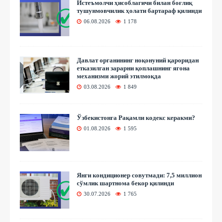
Истеъмолчи ҳисоблагичи билан боғлиқ
тушунмовчилик ҳолати бартараф қилинди
06.08.2026
1 178
Давлат органининг ноқонуний қароридан
етказилган зарарни қоплашнинг ягона
механизми жорий этилмоқда
03.08.2026
1 849
Ўзбекистонга Рақамли кодекс керакми?
01.08.2026
1 595
Янги кондиционер совутмади: 7,5 миллион
сўмлик шартнома бекор қилинди
30.07.2026
1 765