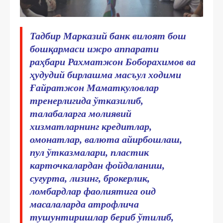
Тадбир Марказий банк вилоят бош
бошқармаси ижро аппарати
раҳбари Рахматжон Боборахимов ва
ҳудудий бирлашма масъул ходими
Ғайратжон Маматкуловлар
тренерлигида ўтказилиб,
талабаларга молиявий
хизматларнинг кредитлар,
омонатлар, валюта айирбошлаш,
пул ўтказмалари, пластик
карточкалардан фойдаланиш,
суғурта, лизинг, брокерлик,
ломбардлар фаолиятига оид
масалаларда атрофлича
тушунтиришлар бериб ўтилиб,