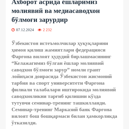
Ахборот асрида ёшларимиз
молиявий ва медиасаводхон
бўлмоғи зарурдир
07.12.2024
2 232
Ўзбекистон истеъмолчилар ҳуқуқларини
ҳимоя қилиш жамиятлари федерацияси
Фарғона вилоят ҳудудий бирлашмасининг
“Келажагимиз бўлган ёшлар молиявий
саводхон бўлмоғи зарур” номли грант
лойиҳаси доирасида Ўзбекистон жисмоний
тарбия ва спорт университети Фарғона
филиали талабалари иштирокида молиявий
саводхонликни тарғиб қилишни кўзда
тутувчи семинар-тренинг ташкилланди.
Семинар-тренинг Марказий банк Фарғона
вилоят бош бошқармаси билан ҳамкорликда
ўтказилди.