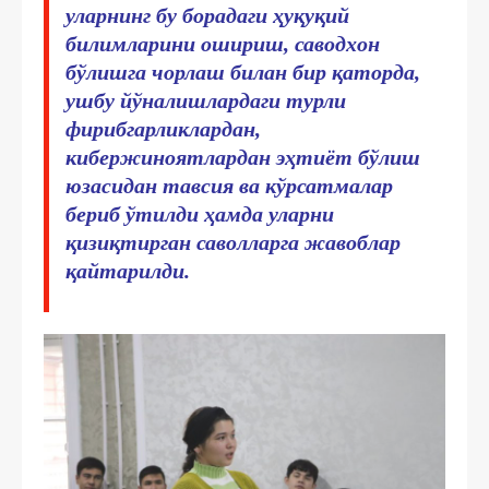
уларнинг бу борадаги ҳуқуқий
билимларини ошириш, саводхон
бўлишга чорлаш билан бир қаторда,
ушбу йўналишлардаги турли
фирибгарликлардан,
кибержиноятлардан эҳтиёт бўлиш
юзасидан тавсия ва кўрсатмалар
бериб ўтилди ҳамда уларни
қизиқтирган саволларга жавоблар
қайтарилди.