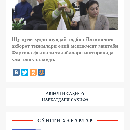
Шу куни худди шундай тадбир Латвиянинг
ахборот тизимлари олий менежмент мактаби
Фарғона филиали талабалари иштирокида
ҳам ташкилланди.
АВВАЛГИ САҲИФА
НАВБАТДАГИ САҲИФА
СЎНГГИ ХАБАРЛАР