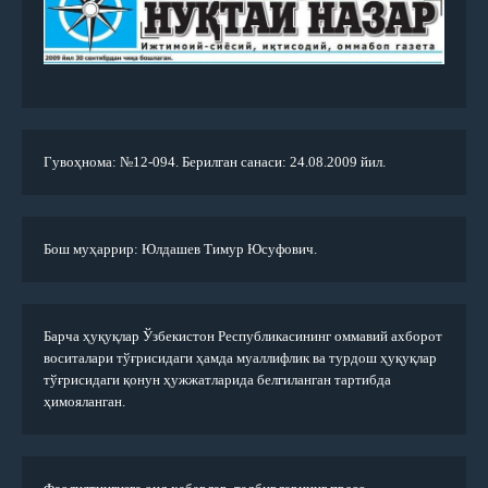
Гувоҳнома: №12-094. Берилган санаси: 24.08.2009 йил.
Бош муҳаррир: Юлдашев Тимур Юсуфович.
Барча ҳуқуқлар Ўзбекистон Республикасининг оммавий ахборот
воситалари тўғрисидаги ҳамда муаллифлик ва турдош ҳуқуқлар
тўғрисидаги қонун ҳужжатларида белгиланган тартибда
ҳимояланган.