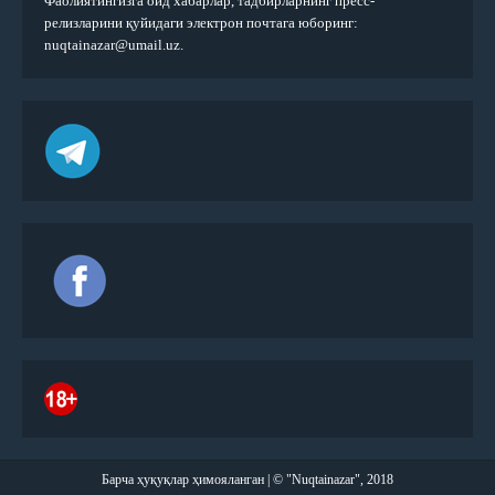
Фаолиятингизга оид хабарлар, тадбирларнинг пресс-
релизларини қуйидаги электрон почтага юборинг:
nuqtainazar@umail.uz.
Барча ҳуқуқлар ҳимояланган | © "Nuqtainazar", 2018