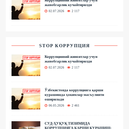
Коррупциявий жиноятлар учун
жавобгарлик кучайтирилди
02.07.2026
2 117
STOP КОРРУПЦИЯ
Коррупциявий жиноятлар учун
жавобгарлик кучайтирилди
02.07.2026
2 117
Ўзбекистонда коррупцияга қарши
курашишда ҳокимлар масъулияти
оширилади
06.05.2026
2 461
СУД-ҲУҚУҚ ТИЗИМИДА
КОРРУПЦИЯГА ҚАРШИ КУРАШИШ: