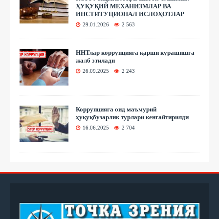
ҲУҚУҚИЙ МЕХАНИЗМЛАР ВА
ИНСТИТУЦИОНАЛ ИСЛОҲОТЛАР
29.01.2026
2 563
ННТлар коррупцияга қарши курашишга
жалб этилади
26.09.2025
2 243
Коррупцияга оид маъмурий
ҳуқуқбузарлик турлари кенгайтирилди
16.06.2025
2 704