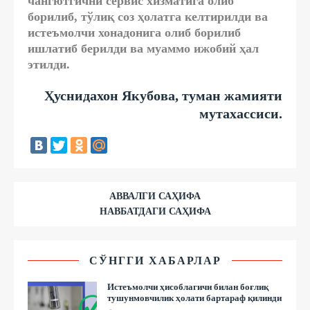
чангютгични сервис хизматига олиб
борилиб, тўлиқ соз ҳолатга келтирилди ва
истеъмолчи хонадонига олиб борилиб
ишлатиб берилди ва муаммо ижобий ҳал
этилди.
Ҳуснидахон Якубова, туман жамияти
мутахассиси.
АВВАЛГИ САҲИФА
НАВБАТДАГИ САҲИФА
СЎНГГИ ХАБАРЛАР
Истеъмолчи ҳисоблагичи билан боғлиқ
тушунмовчилик ҳолати бартараф қилинди