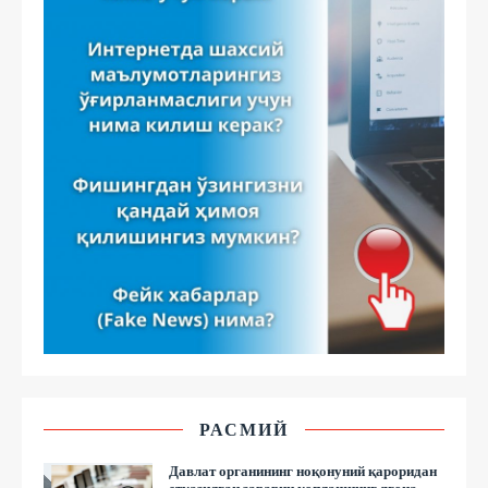
РАСМИЙ
Давлат органининг ноқонуний қароридан