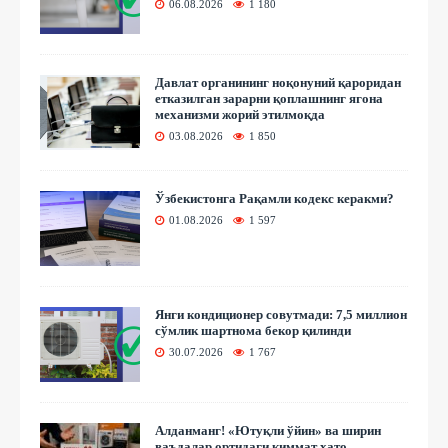
06.08.2026
1 180
Давлат органининг ноқонуний қароридан
етказилган зарарни қоплашнинг ягона
механизми жорий этилмоқда
03.08.2026
1 850
Ўзбекистонга Рақамли кодекс керакми?
01.08.2026
1 597
Янги кондиционер совутмади: 7,5 миллион
сўмлик шартнома бекор қилинди
30.07.2026
1 767
Алданманг! «Ютуқли ўйин» ва ширин
ваъдалар ортидаги қиммат хато