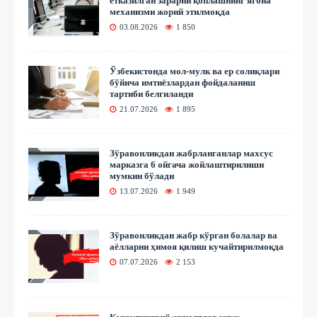
етказилган зарарни қоплашнинг ягона
механизми жорий этилмоқда
03.08.2026
1 850
Ўзбекистонда мол-мулк ва ер солиқлари
бўйича имтиёзлардан фойдаланиш
тартиби белгиланди
21.07.2026
1 895
Зўравонликдан жабрланганлар махсус
марказга 6 ойгача жойлаштирилиши
мумкин бўлади
13.07.2026
1 949
Зўравонликдан жабр кўрган болалар ва
аёлларни ҳимоя қилиш кучайтирилмоқда
07.07.2026
2 153