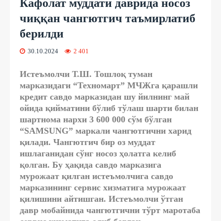
Кафолат муддати даврида носоз
чиққан чангютгич таъмирлатиб
берилди
30.10.2024
2 401
Истеъмолчи Т.Ш. Тошлоқ туман
марказидаги “Техномарт” МЧЖга қарашли
кредит савдо марказидан шу йилнинг май
ойида қийматини бўлиб тўлаш шарти билан
шартнома нархи 3 600 000 сўм бўлган
“SAMSUNG” маркали чангютгични харид
қилади. Чангютгич бир оз муддат
ишлаганидан сўнг носоз ҳолатга келиб
қолган. Бу ҳақида савдо марказига
мурожаат қилган истеъмолчига савдо
марказининг сервис хизматига мурожаат
қилишини айтишган. Истеъмолчи ўтган
давр мобайнида чангютгични тўрт маротаба