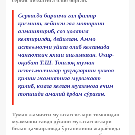
сервис хизматига олиб борган.
Сервисда биринчи гал филтр
қисмини, кейинги гал моторини
алмаштириб, соз ҳолатга
келтирилди, дейилган. Аммо
истеъмолчи уйига олиб келганида
чангютгич яхши ишламаган. Охир-
оқибат Т.Ш. Тошлоқ туман
истеъмолчилар ҳуқуқларини ҳимоя
қилиш жамиятига мурожаат
қилиб, юзага келган муаммога ечим
топишда амалий ёрдам сўраган.
Туман жамияти мутахассислари томонидан
муаммони савдо дўкони мутахассислари
билан ҳамкорликда ўрганилиши жараёнида