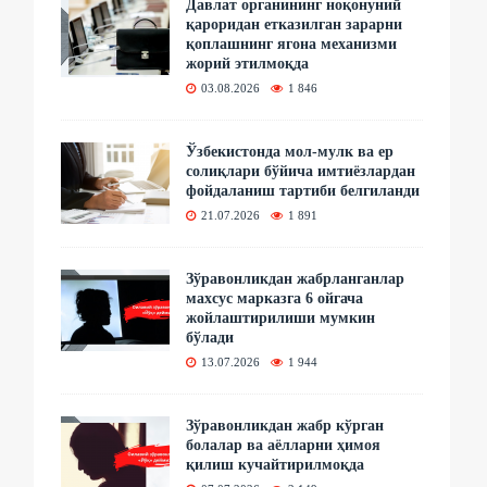
Давлат органининг ноқонуний
қароридан етказилган зарарни
қоплашнинг ягона механизми
жорий этилмоқда
03.08.2026
1 846
Ўзбекистонда мол-мулк ва ер
солиқлари бўйича имтиёзлардан
фойдаланиш тартиби белгиланди
21.07.2026
1 891
Зўравонликдан жабрланганлар
махсус марказга 6 ойгача
жойлаштирилиши мумкин
бўлади
13.07.2026
1 944
Зўравонликдан жабр кўрган
болалар ва аёлларни ҳимоя
қилиш кучайтирилмоқда