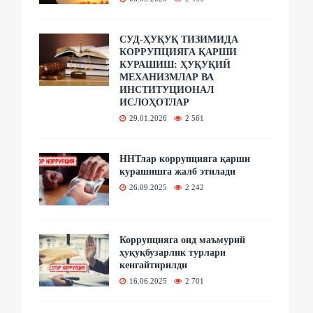
СУД-ҲУҚУҚ ТИЗИМИДА
КОРРУПЦИЯГА ҚАРШИ
КУРАШИШ: ҲУҚУҚИЙ
МЕХАНИЗМЛАР ВА
ИНСТИТУЦИОНАЛ
ИСЛОҲОТЛАР
29.01.2026
2 561
ННТлар коррупцияга қарши
курашишга жалб этилади
26.09.2025
2 242
Коррупцияга оид маъмурий
ҳуқуқбузарлик турлари
кенгайтирилди
16.06.2025
2 701