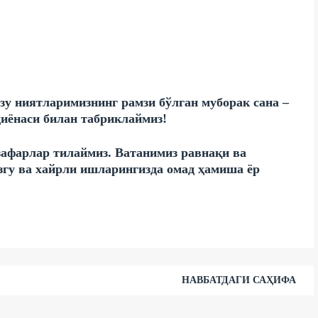
рзу ниятларимизнинг рамзи бўлган муборак сана –
иёнаси билан табриклаймиз!
 зафарлар тилаймиз. Ватанимиз равнақи ва
згу ва хайрли ишларингизда омад ҳамиша ёр
НАВБАТДАГИ САҲИФА