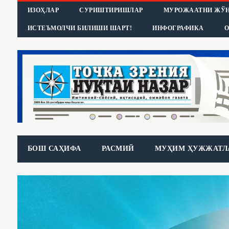
ИЗОҲЛАР
СУРИШТИРИШЛАР
МУРОЖААТНИ ЖЎ
ИСТЕЪМОЛЧИ БИЛИШИ ШАРТ!
ИНФОГРАФИКА
О
БОШ САҲИФА
РАСМИЙ
МУҲИМ ҲУЖЖАТЛ