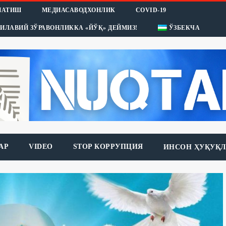
НАТИШ
МЕДИАСАВОДХОНЛИК
COVID-19
ИЛАВИЙ ЗЎРАВОНЛИККА «ЙЎҚ» ДЕЙМИЗ!
ЎЗБЕКЧА
АР
VIDEO
STOP КОРРУПЦИЯ
ИНСОН ҲУҚУҚЛ