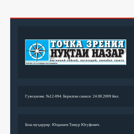
Гувоҳнома: №12-094. Берилган санаси: 24.08.2009 йил.
Бош муҳаррир: Юлдашев Тимур Юсуфович.