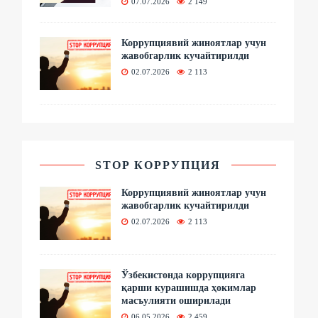
07.07.2026
2 149
Коррупциявий жиноятлар учун
жавобгарлик кучайтирилди
02.07.2026
2 113
STOP КОРРУПЦИЯ
Коррупциявий жиноятлар учун
жавобгарлик кучайтирилди
02.07.2026
2 113
Ўзбекистонда коррупцияга
қарши курашишда ҳокимлар
масъулияти оширилади
06.05.2026
2 459