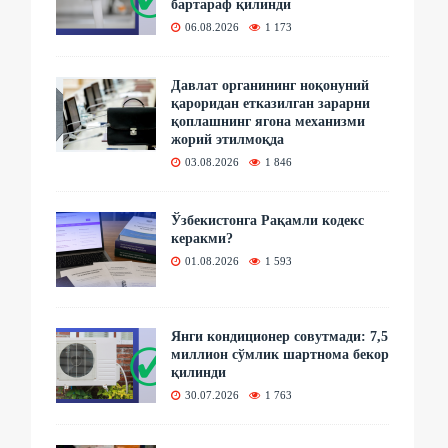
бартараф қилинди
06.08.2026
1 173
Давлат органининг ноқонуний
қароридан етказилган зарарни
қоплашнинг ягона механизми
жорий этилмоқда
03.08.2026
1 846
Ўзбекистонга Рақамли кодекс
керакми?
01.08.2026
1 593
Янги кондиционер совутмади: 7,5
миллион сўмлик шартнома бекор
қилинди
30.07.2026
1 763