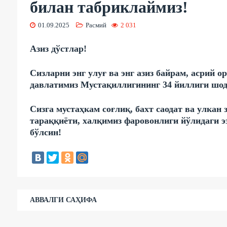
билан табриклаймиз!
01.09.2025
Расмий
2 031
Азиз дўстлар!
Сизларни энг улуғ ва энг азиз байрам, асрий о
давлатимиз Мустақиллигининг 34 йиллиги шод
Сизга мустаҳкам соғлиқ, бахт саодат ва улкан
тараққиёти, халқимиз фаровонлиги йўлидаги э
бўлсин!
АВВАЛГИ САҲИФА