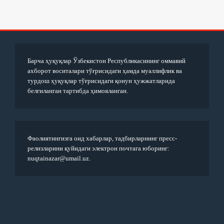
Барча ҳуқуқлар Ўзбекистон Республикасининг оммавий
ахборот воситалари тўғрисидаги ҳамда муаллифлик ва
турдош ҳуқуқлар тўғрисидаги қонун ҳужжатларида
белгиланган тартибда ҳимояланган.
Фаолиятингизга оид хабарлар, тадбирларнинг пресс-
релизларини қуйидаги электрон почтага юборинг:
nuqtainazar@umail.uz.