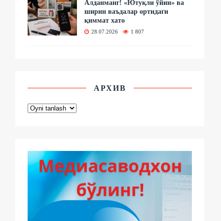
Алданманг! «Ютуқли ўйин» ва
ширин ваъдалар ортидаги
қиммат хато
28.07.2026
1 807
АРХИВ