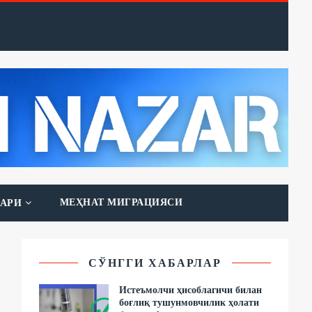
МЕҲНАТ МИГРАЦИЯСИ
АРИ
СЎНГГИ ХАБАРЛАР
Истеъмолчи ҳисоблагичи билан
боғлиқ тушунмовчилик ҳолати