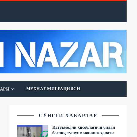
МЕҲНАТ МИГРАЦИЯСИ
АРИ
СЎНГГИ ХАБАРЛАР
Истеъмолчи ҳисоблагичи билан
боғлиқ тушунмовчилик ҳолати