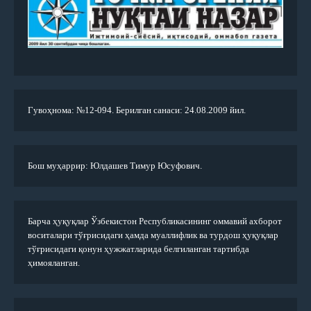
Гувоҳнома: №12-094. Берилган санаси: 24.08.2009 йил.
Бош муҳаррир: Юлдашев Тимур Юсуфович.
Барча ҳуқуқлар Ўзбекистон Республикасининг оммавий ахборот
воситалари тўғрисидаги ҳамда муаллифлик ва турдош ҳуқуқлар
тўғрисидаги қонун ҳужжатларида белгиланган тартибда
ҳимояланган.