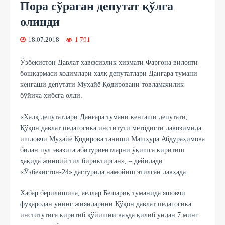
Пора сўраган депутат қўлга
олинди
18.07.2018
1 791
Ўзбекистон Давлат хавфсизлик хизмати Фарғона вилояти
бошқармаси ходимлари халқ депутатлари Данғара тумани
кенгаши депутати Муҳайё Қодировани товламачилик
бўйича ҳибсга олди.
«Халқ депутатлари Данғара тумани кенгаши депутати,
Қўқон давлат педагогика институти методисти лавозимида
ишловчи Муҳайё Қодирова таниши Машҳура Абдураҳимова
билан пул эвазига абитуриентларни ўқишга киритиш
ҳақида жиноий тил бириктирган», – дейилади
«Ўзбекистон-24» дастурида намойиш этилган лавҳада.
Хабар берилишича, аёллар Бешариқ туманида яшовчи
фуқародан унинг жиянларини Қўқон давлат педагогика
институтига киритиб қўйишни ваъда қилиб ундан 7 минг