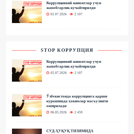
Коррупциявий жиноятлар учун
жавобгарлик кучайтирилди
02.07.2026
2 107
STOP КОРРУПЦИЯ
Коррупциявий жиноятлар учун
жавобгарлик кучайтирилди
02.07.2026
2 107
Ўзбекистонда коррупцияга қарши
курашишда ҳокимлар масъулияти
оширилади
06.05.2026
2 459
СУД-ҲУҚУҚ ТИЗИМИДА