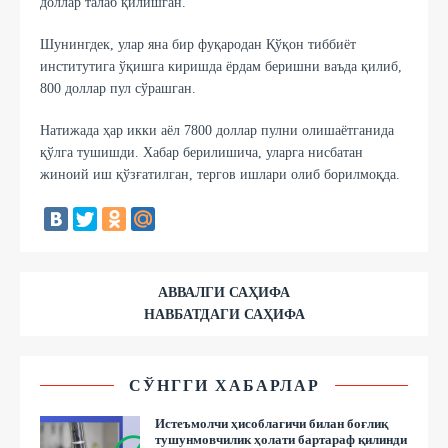
доллар талаб қилишган.
Шунингдек, улар яна бир фуқародан Қўқон тиббиёт
институтига ўқишга киришда ёрдам беришни ваъда қилиб,
800 доллар пул сўрашган.
Натижада ҳар икки аёл 7800 доллар пулни олишаётганида
қўлга тушишди. Хабар берилишича, уларга нисбатан
жиноий иш қўзғатилган, тергов ишлари олиб борилмоқда.
АВВАЛГИ САҲИФА
НАВБАТДАГИ САҲИФА
СЎНГГИ ХАБАРЛАР
Истеъмолчи ҳисоблагичи билан боғлиқ
тушунмовчилик ҳолати бартараф қилинди