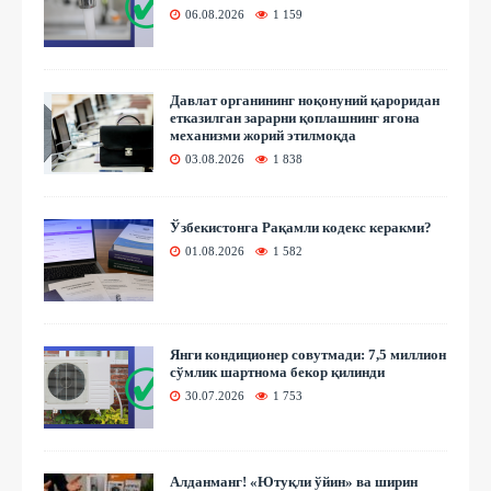
06.08.2026
1 159
Давлат органининг ноқонуний қароридан
етказилган зарарни қоплашнинг ягона
механизми жорий этилмоқда
03.08.2026
1 838
Ўзбекистонга Рақамли кодекс керакми?
01.08.2026
1 582
Янги кондиционер совутмади: 7,5 миллион
сўмлик шартнома бекор қилинди
30.07.2026
1 753
Алданманг! «Ютуқли ўйин» ва ширин