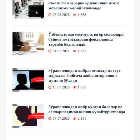
етказилган зарарни қоплашнинг ягона
механизми жорий этилмоқда
03.08.2026
1 838
Ўзбекистонда мол-мулк ва ер солиқлари
бўйича имтиёзлардан фойдаланиш
тартиби белгиланди
21.07.2026
1 881
Зўравонликдан жабрланганлар махсус
марказга 6 ойгача жойлаштирилиши
мумкин бўлади
13.07.2026
1 936
Зўравонликдан жабр кўрган болалар ва
аёлларни ҳимоя қилиш кучайтирилмоқда
07.07.2026
2 141