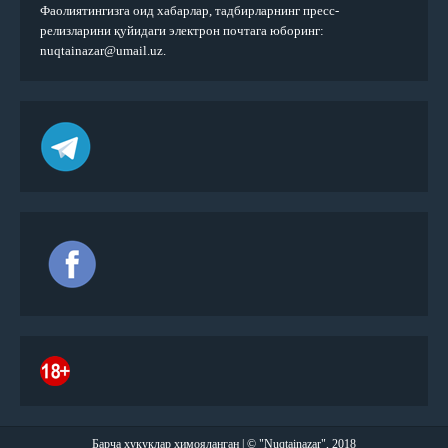
Фаолиятингизга оид хабарлар, тадбирларнинг пресс-
релизларини қуйидаги электрон почтага юборинг:
nuqtainazar@umail.uz.
Барча ҳуқуқлар ҳимояланган | © "Nuqtainazar", 2018