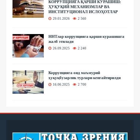
КОРРУПЦИЯГА ҚАРШИ КУРАШИШ:
ҲУҚУҚИЙ МЕХАНИЗМЛАР ВА
ИНСТИТУЦИОНАЛ ИСЛОҲОТЛАР
29.01.2026
2 560
ННТлар коррупцияга қарши курашишга
жалб этилади
26.09.2025
2 240
Коррупцияга оид маъмурий
ҳуқуқбузарлик турлари кенгайтирилди
16.06.2025
2 700