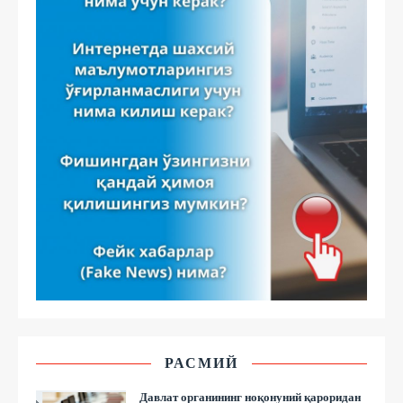
РАСМИЙ
Давлат органининг ноқонуний қароридан