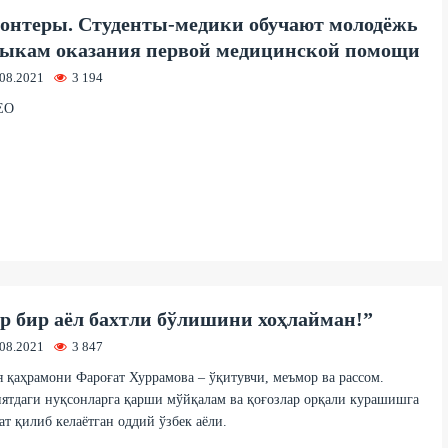
онтеры. Студенты-медики обучают молодёжь
ыкам оказания первой медицинской помощи
.08.2021
3 194
ЕО
р бир аёл бахтли бўлишини хоҳлайман!”
.08.2021
3 847
 қаҳрамони Фароғат Хуррамова – ўқитувчи, меъмор ва рассом.
тдаги нуқсонларга қарши мўйқалам ва қоғозлар орқали курашишга
ат қилиб келаётган оддий ўзбек аёли.