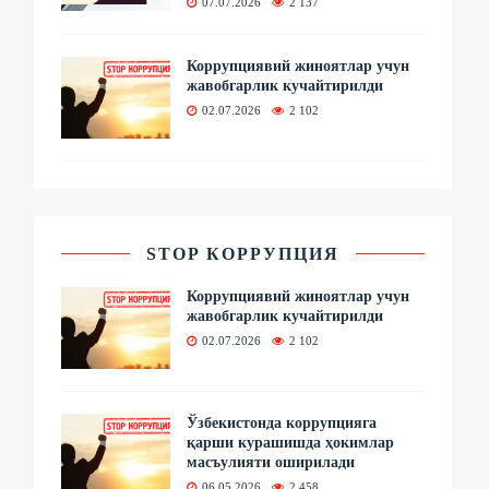
07.07.2026
2 137
Коррупциявий жиноятлар учун
жавобгарлик кучайтирилди
02.07.2026
2 102
STOP КОРРУПЦИЯ
Коррупциявий жиноятлар учун
жавобгарлик кучайтирилди
02.07.2026
2 102
Ўзбекистонда коррупцияга
қарши курашишда ҳокимлар
масъулияти оширилади
06.05.2026
2 458