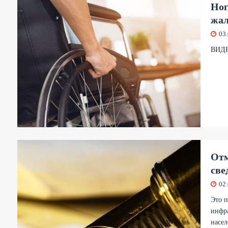
Ног
жал
03
ВИД
Отм
све
02
Это п
инфра
насел