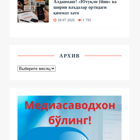
Алданманг! «Ютуқли ўйин» ва
ширин ваъдалар ортидаги
қиммат хато
28.07.2026
1 792
АРХИВ