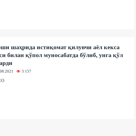
ши шаҳрида истиқомат қилувчи аёл кекса
си билан қўпол муносабатда бўлиб, унга қўл
арди
.08.2021
5 157
ЕО