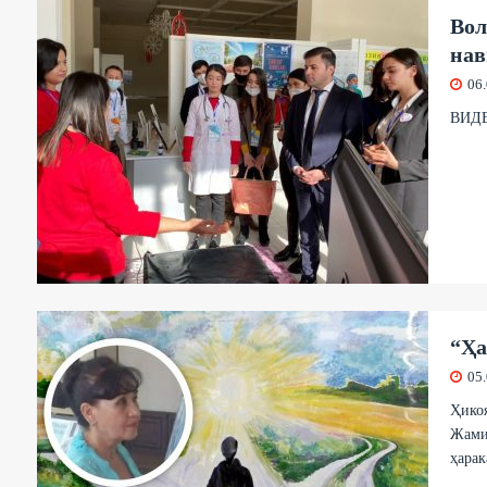
Вол
нав
06
ВИД
“Ҳа
05
Ҳикоя
Жамия
ҳарак