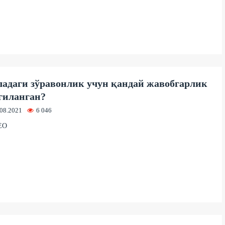
адаги зўравонлик учун қандай жавобгарлик
гиланган?
.08.2021
6 046
ЕО