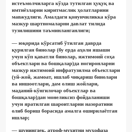
истеъмолчиларга кўзда тутилган ҳуқуқ ва
имтиёзларни киритмаслик ҳолатларини
мавжудлиги. Амалдаги қонунчиликка кўра
мазкур шартномаларни давлат тилида
тузилишини таъминланганлиги;
— юқорида кўрсатиб ўтилган даврда
қурилган бинолар (бу ерда аҳоли яшаши
учун кўп қаватли бинолар, ижтимоий соҳа
объектлари ва бошқалар)да ногиронларни
мазкур ижтимоий инфратузилма объектлари
(уй-жой, жамоат, ишлаб чиқариш бинолари
ва иншоотлари, дам олиш жойлари,
маданий-кўнгилочар объектлар ва
бошқалар)дан монеликсиз фойдаланиши
учун яратилган шароитларни назоратини
олиб бориш борасида амалга оширилаётган
ишлар;
— шунингдек, атроф-муҳитни муҳофаза