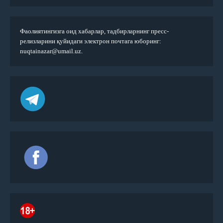
Фаолиятингизга оид хабарлар, тадбирларнинг пресс-
релизларини қуйидаги электрон почтага юборинг:
nuqtainazar@umail.uz.