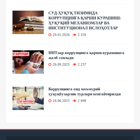
СУД-ҲУҚУҚ ТИЗИМИДА
КОРРУПЦИЯГА ҚАРШИ КУРАШИШ:
ҲУҚУҚИЙ МЕХАНИЗМЛАР ВА
ИНСТИТУЦИОНАЛ ИСЛОҲОТЛАР
29.01.2026
2 559
ННТлар коррупцияга қарши курашишга
жалб этилади
26.09.2025
2 237
Коррупцияга оид маъмурий
ҳуқуқбузарлик турлари кенгайтирилди
16.06.2025
2 698