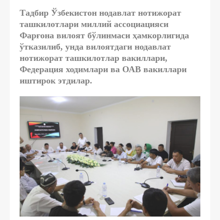
Тадбир Ўзбекистон нодавлат нотижорат
ташкилотлари миллий ассоциацияси
Фарғона вилоят бўлинмаси ҳамкорлигида
ўтказилиб, унда вилоятдаги нодавлат
нотижорат ташкилотлар вакиллари,
Федерация ходимлари ва ОАВ вакиллари
иштирок этдилар.