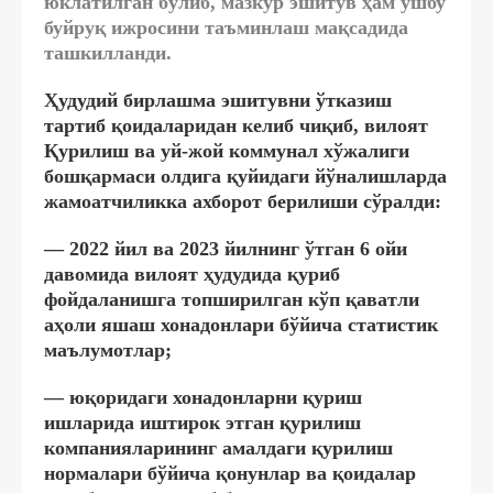
юклатилган бўлиб, мазкур эшитув ҳам ушбу
буйруқ ижросини таъминлаш мақсадида
ташкилланди.
Ҳудудий бирлашма эшитувни ўтказиш
тартиб қоидаларидан келиб чиқиб, вилоят
Қурилиш ва уй-жой коммунал хўжалиги
бошқармаси олдига қуйидаги йўналишларда
жамоатчиликка ахборот берилиши сўралди:
— 2022 йил ва 2023 йилнинг ўтган 6 ойи
давомида вилоят ҳудудида қуриб
фойдаланишга топширилган кўп қаватли
аҳоли яшаш хонадонлари бўйича статистик
маълумотлар;
— юқоридаги хонадонларни қуриш
ишларида иштирок этган қурилиш
компанияларининг амалдаги қурилиш
нормалари бўйича қонунлар ва қоидалар