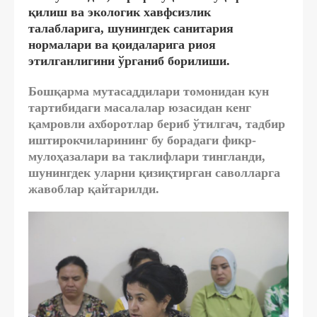
қилиш ва экологик хавфсизлик
талабларига, шунингдек санитария
нормалари ва қоидаларига риоя
этилганлигини ўрганиб борилиши.
Бошқарма мутасаддилари томонидан кун
тартибидаги масалалар юзасидан кенг
қамровли ахборотлар бериб ўтилгач, тадбир
иштирокчиларининг бу борадаги фикр-
мулоҳазалари ва таклифлари тингланди,
шунингдек уларни қизиқтирган саволларга
жавоблар қайтарилди.