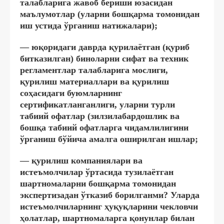
талабларига жавоб бериши юзасидан
маълумотлар (уларни бошқарма томонидан
иш устида ўрганиш натижалари);
— юқоридаги даврда қурилаётган (қуриб
битказилган) биноларни сифат ва техник
регламентлар талабларига мослиги,
қурилиш материаллари ва қурилиш
соҳасидаги буюмларнинг
сертификатланганлиги, уларни турли
табиий офатлар (зилзилабардошлик ва
бошқа табиий офатларга чидамлилигини
ўрганиш бўйича амалга оширилган ишлар;
— қурилиш компаниялари ва
истеъмолчилар ўртасида тузилаётган
шартномаларни бошқарма томонидан
экспертизадан ўтказиб борилганми? Уларда
истеъмолчиларнинг ҳуқуқларини чекловчи
ҳолатлар, шартномаларга қонунлар билан