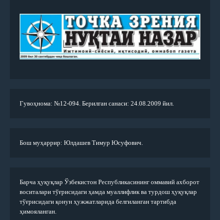
Гувоҳнома: №12-094. Берилган санаси: 24.08.2009 йил.
Бош муҳаррир: Юлдашев Тимур Юсуфович.
Барча ҳуқуқлар Ўзбекистон Республикасининг оммавий ахборот
воситалари тўғрисидаги ҳамда муаллифлик ва турдош ҳуқуқлар
тўғрисидаги қонун ҳужжатларида белгиланган тартибда
ҳимояланган.