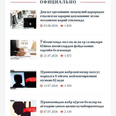
ОФИЦИАЛЬНО
Давлат органининг ноқонуний қароридан
етказилган зарарни қоплашнинг ягона
механизми жорий этилмоқда
03.08.2026
1 829
Ўзбекистонда мол-мулк ва ер солиқлари
бўйича имтиёзлардан фойдаланиш
тартиби белгиланди
21.07.2026
1 872
Зўравонликдан жабрланганлар махсус
марказга 6 ойгача жойлаштирилиши
мумкин бўлади
13.07.2026
1 929
Зўравонликдан жабр кўрган болалар ва
аёлларни ҳимоя қилиш кучайтирилмоқда
07.07.2026
2 134