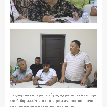
Тадбир якунларига кўра, қурилиш соҳасида
олиб борилаётган ишларни аҳолининг кенг
қатламларига етказиш, уларнинг