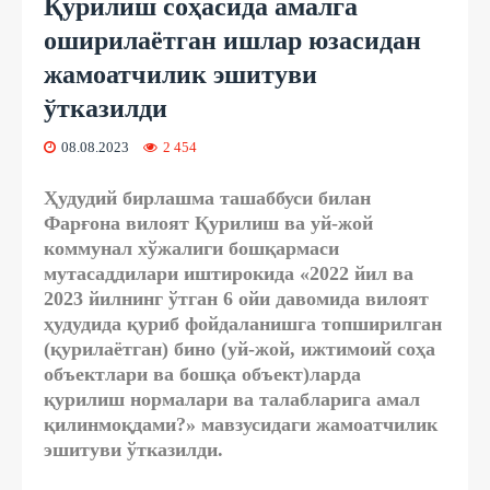
Қурилиш соҳасида амалга
оширилаётган ишлар юзасидан
жамоатчилик эшитуви
ўтказилди
08.08.2023
2 454
Ҳудудий бирлашма ташаббуси билан
Фарғона вилоят Қурилиш ва уй-жой
коммунал хўжалиги бошқармаси
мутасаддилари иштирокида «2022 йил ва
2023 йилнинг ўтган 6 ойи давомида вилоят
ҳудудида қуриб фойдаланишга топширилган
(қурилаётган) бино (уй-жой, ижтимоий соҳа
объектлари ва бошқа объект)ларда
қурилиш нормалари ва талабларига амал
қилинмоқдами?» мавзусидаги жамоатчилик
эшитуви ўтказилди.