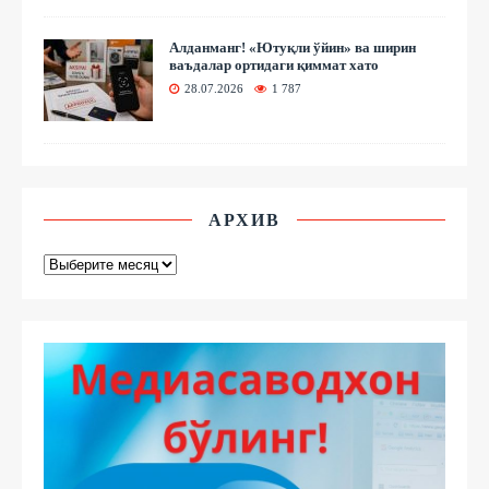
Алданманг! «Ютуқли ўйин» ва ширин
ваъдалар ортидаги қиммат хато
28.07.2026
1 787
АРХИВ