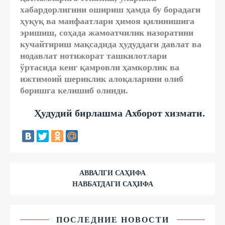
хабардорлигини ошириш ҳамда бу борадаги
ҳуқуқ ва манфаатлари ҳимоя қилинишига
эришиш, соҳада жамоатчилик назоратини
кучайтириш мақсадида ҳудуддаги давлат ва
нодавлат нотижорат ташкилотлари
ўртасида кенг қамровли ҳамкорлик ва
ижтимоий шериклик алоқаларини олиб
боришга келишиб олинди.
Ҳудудий бирлашма Ахборот хизмати.
АВВАЛГИ САҲИФА
НАВБАТДАГИ САҲИФА
ПОСЛЕДНИЕ НОВОСТИ