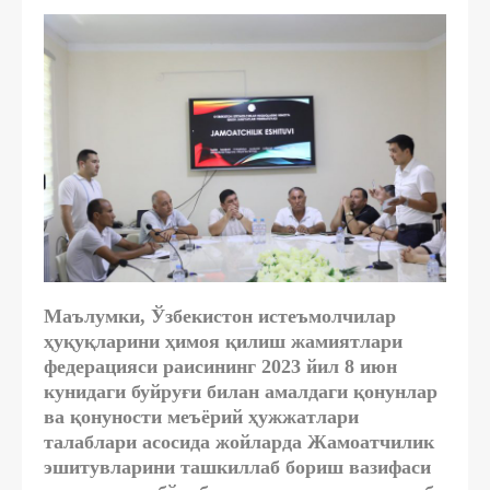
Маълумки, Ўзбекистон истеъмолчилар
ҳуқуқларини ҳимоя қилиш жамиятлари
федерацияси раисининг 2023 йил 8 июн
кунидаги буйруғи билан амалдаги қонунлар
ва қонуности меъёрий ҳужжатлари
талаблари асосида жойларда Жамоатчилик
эшитувларини ташкиллаб бориш вазифаси