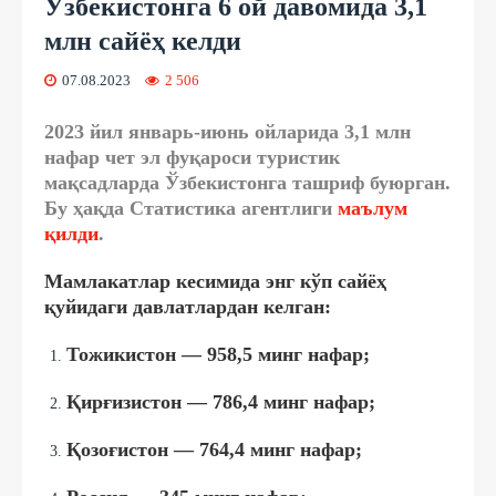
Ўзбекистонга 6 ой давомида 3,1
млн сайёҳ келди
07.08.2023
2 506
2023 йил январь-июнь ойларида 3,1 млн
нафар чет эл фуқароси туристик
мақсадларда Ўзбекистонга ташриф буюрган.
Бу ҳақда Статистика агентлиги
маълум
қилди
.
Мамлакатлар кесимида энг кўп сайёҳ
қуйидаги давлатлардан келган:
Тожикистон — 958,5 минг нафар;
Қирғизистон — 786,4 минг нафар;
Қозоғистон — 764,4 минг нафар;