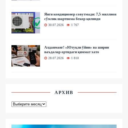
Янги кондиционер совутмади: 7,5 миллион
сўмлик шартнома бекор қилинди
30.07.2026
1 767
Алданманг! «Ютуқли ўйин» ва ширин
ваъдалар ортидаги қиммат хато
28.07.2026
1 810
АРХИВ