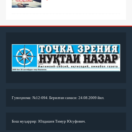
Гувоҳнома: №12-094. Берилган санаси: 24.08.2009 йил.
Бош муҳаррир: Юлдашев Тимур Юсуфович.