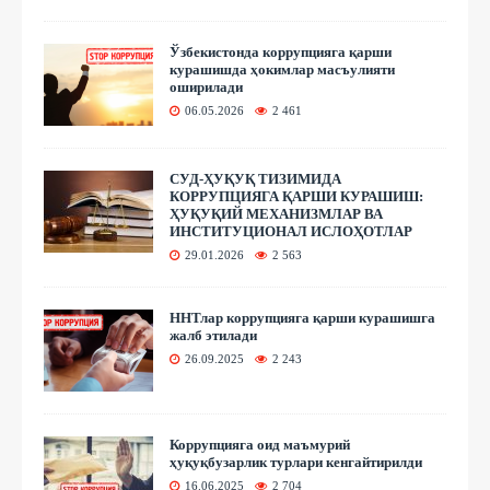
Ўзбекистонда коррупцияга қарши
курашишда ҳокимлар масъулияти
оширилади
06.05.2026
2 461
СУД-ҲУҚУҚ ТИЗИМИДА
КОРРУПЦИЯГА ҚАРШИ КУРАШИШ:
ҲУҚУҚИЙ МЕХАНИЗМЛАР ВА
ИНСТИТУЦИОНАЛ ИСЛОҲОТЛАР
29.01.2026
2 563
ННТлар коррупцияга қарши курашишга
жалб этилади
26.09.2025
2 243
Коррупцияга оид маъмурий
ҳуқуқбузарлик турлари кенгайтирилди
16.06.2025
2 704