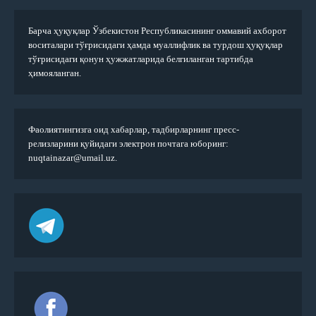
Барча ҳуқуқлар Ўзбекистон Республикасининг оммавий ахборот
воситалари тўғрисидаги ҳамда муаллифлик ва турдош ҳуқуқлар
тўғрисидаги қонун ҳужжатларида белгиланган тартибда
ҳимояланган.
Фаолиятингизга оид хабарлар, тадбирларнинг пресс-
релизларини қуйидаги электрон почтага юборинг:
nuqtainazar@umail.uz.