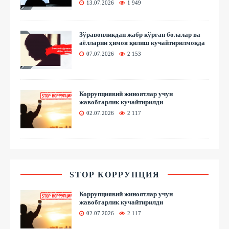
13.07.2026
1 949
Зўравонликдан жабр кўрган болалар ва
аёлларни ҳимоя қилиш кучайтирилмоқда
07.07.2026
2 153
Коррупциявий жиноятлар учун
жавобгарлик кучайтирилди
02.07.2026
2 117
STOP КОРРУПЦИЯ
Коррупциявий жиноятлар учун
жавобгарлик кучайтирилди
02.07.2026
2 117