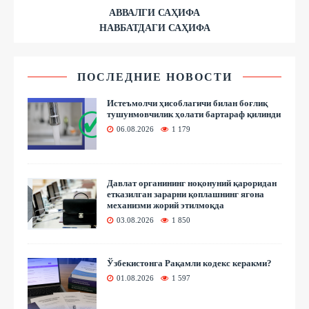
АВВАЛГИ САҲИФА
НАВБАТДАГИ САҲИФА
ПОСЛЕДНИЕ НОВОСТИ
Истеъмолчи ҳисоблагичи билан боғлиқ
тушунмовчилик ҳолати бартараф қилинди
06.08.2026
1 179
Давлат органининг ноқонуний қароридан
етказилган зарарни қоплашнинг ягона
механизми жорий этилмоқда
03.08.2026
1 850
Ўзбекистонга Рақамли кодекс керакми?
01.08.2026
1 597