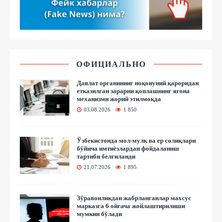
ОФИЦИАЛЬНО
Давлат органининг ноқонуний қароридан
етказилган зарарни қоплашнинг ягона
механизми жорий этилмоқда
03.08.2026
1 850
Ўзбекистонда мол-мулк ва ер солиқлари
бўйича имтиёзлардан фойдаланиш
тартиби белгиланди
21.07.2026
1 895
Зўравонликдан жабрланганлар махсус
марказга 6 ойгача жойлаштирилиши
мумкин бўлади