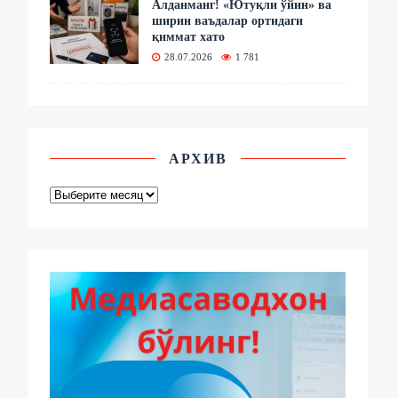
Алданманг! «Ютуқли ўйин» ва
ширин ваъдалар ортидаги
қиммат хато
28.07.2026
1 781
АРХИВ