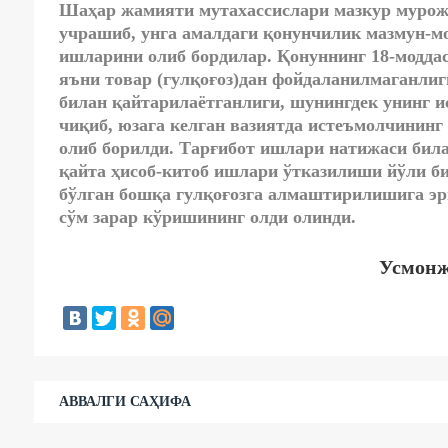
Шаҳар жамияти мутахассислари мазкур мурож
учрашиб, унга амалдаги қонунчилик мазмун-м
ишларини олиб бордилар. Қонуннинг 18-модда
яъни товар (гулқоғоз)дан фойдаланилмаганлиг
билан қайтарилаётганлиги, шунингдек унинг и
чиқиб, юзага келган вазиятда истеъмолчининг
олиб борилди. Тарғибот ишлари натижаси билан
қайта ҳисоб-китоб ишлари ўтказилиши йўли би
бўлган бошқа гулқоғозга алмаштирилишига эр
сўм зарар кўришининг олди олинди.
Усмонж
АВВАЛГИ САҲИФА