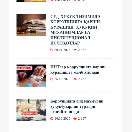
СУД-ҲУҚУҚ ТИЗИМИДА
КОРРУПЦИЯГА ҚАРШИ
КУРАШИШ: ҲУҚУҚИЙ
МЕХАНИЗМЛАР ВА
ИНСТИТУЦИОНАЛ
ИСЛОҲОТЛАР
29.01.2026
2 557
ННТлар коррупцияга қарши
курашишга жалб этилади
26.09.2025
2 237
Коррупцияга оид маъмурий
ҳуқуқбузарлик турлари
кенгайтирилди
16.06.2025
2 697