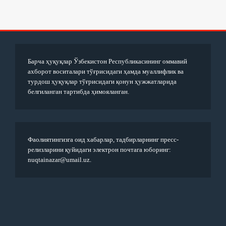
Барча ҳуқуқлар Ўзбекистон Республикасининг оммавий
ахборот воситалари тўғрисидаги ҳамда муаллифлик ва
турдош ҳуқуқлар тўғрисидаги қонун ҳужжатларида
белгиланган тартибда ҳимояланган.
Фаолиятингизга оид хабарлар, тадбирларнинг пресс-
релизларини қуйидаги электрон почтага юборинг:
nuqtainazar@umail.uz.