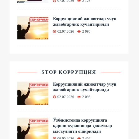
07.07.2026
2 128
Коррупциявий жиноятлар учун
жавобгарлик кучайтирилди
02.07.2026
2 095
STOP КОРРУПЦИЯ
Коррупциявий жиноятлар учун
жавобгарлик кучайтирилди
02.07.2026
2 095
Ўзбекистонда коррупцияга
қарши курашишда ҳокимлар
масъулияти оширилади
06.05.2026
2 457