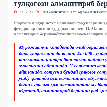
гулқоғози алмаштириб бе
03.08.2023
Истеъмолчи билиши шарт!
,
Мурожаатни жўнат
Фарғона шаҳар истеъмолчилар ҳуқуқларини ҳ
фуқаролар йиғини ҳудудида яшовчи И.Ю.нинг д
алмаштириб берилмаётганлиги масаласидаги м
Мурожаатчи хонадонида олиб борилаё
дона гулқоғозини донасини 255 000 сўмда
таъмирлаш ишлари бошланган пайтда ус
эмаслигини айтишади. У сотувчига келиб
айтганида. сотувчи бундай гулқоғоз сот
ушбу ҳолатда истеъмолчининг «Бўлмаса 
деган сўровига ҳам алмаштириш муддат
кўрсатиб, алмаштириб беришни рад қил