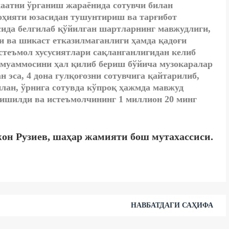
аатни ўрганиш жараёнида сотувчи билан
оҳияти юзасидан тушунтириш ва тарғибот
сида белгилаб қўйилган шартларнинг мавжудлиги,
и ва шикаст етказилмаганлиги ҳамда қадоғи
стеъмол хусусиятлари сақланганлигидан келиб
 муаммосини ҳал қилиб бериш бўйича музокаралар
 эса, 4 дона гулқоғозни сотувчига қайтарилиб,
лан, ўрнига сотувда кўпроқ ҳажмда мавжуд
ишилди ва истеъмолчининг 1 миллион 20 минг
он Рузиев, шаҳар жамияти бош мутахассиси.
НАВБАТДАГИ САҲИФА