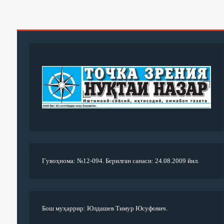
Гувоҳнома: №12-094. Берилган санаси: 24.08.2009 йил.
Бош муҳаррир: Юлдашев Тимур Юсуфович.