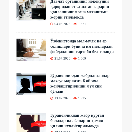
Давлат органининг ноқонуний
қароридан етказилган зарарни
қоплашнинг ягона механизми
жорий этилмоқда
03.08.2026
1 821
Ўзбекистонда мол-мулк ва ер
солиқлари бўйича имтиёзлардан
фойдаланиш тартиби белгиланди
21.07.2026
1 869
Зўравонликдан жабрланганлар
махсус марказга 6 ойгача
жойлаштирилиши мумкин
бўлади
13.07.2026
1 925
Зўравонликдан жабр кўрган
болалар ва аёлларни ҳимоя
қилиш кучайтирилмоқда