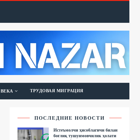
ТРУДОВАЯ МИГРАЦИЯ
ОВЕКА
ПОСЛЕДНИЕ НОВОСТИ
Истеъмолчи ҳисоблагичи билан
боғлиқ тушунмовчилик ҳолати