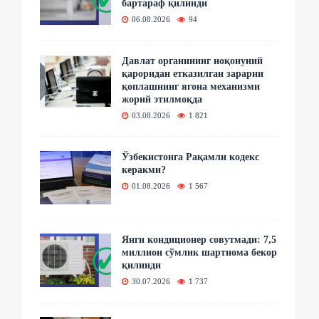
бартараф қилинди
06.08.2026
94
Давлат органининг ноқонуний
қароридан етказилган зарарни
қоплашнинг ягона механизми
жорий этилмоқда
03.08.2026
1 821
Ўзбекистонга Рақамли кодекс
керакми?
01.08.2026
1 567
Янги кондиционер совутмади: 7,5
миллион сўмлик шартнома бекор
қилинди
30.07.2026
1 737