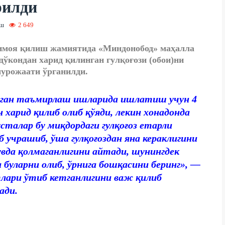
рилди
иш
2 649
имоя қилиш жамиятида «Миндонобод» маҳалла
ўкондан харид қилинган гулқоғози (обои)ни
урожаати ўрганилди.
тган таъмирлаш ишларида ишлатиш учун 4
н харид қилиб олиб қўяди, лекин хонадонда
талар бу миқдордаги гулқоғоз етарли
 учрашиб, ўша гулқоғоздан яна кераклигини
увда қолмаганлигини айтади, шунингдек
буларни олиб, ўрнига бошқасини беринг», —
лари ўтиб кетганлигини важ қилиб
ади.