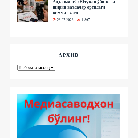
Алданманг! «Ютуқли ўйин» ва
ширин ваъдалар ортидаги
қиммат хато
28.07.2026
1 807
АРХИВ