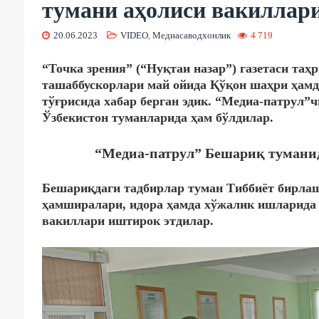
тумани аҳолиси вакиллари
20.06.2023
VIDEO
,
Медиасаводхонлик
4 719
“Точка зрения” (“Нуқтаи назар”) газетаси та
ташаббускорлари май ойида Қўқон шаҳри ҳамд
тўғрисида хабар берган эдик. “Медиа-патрул
Ўзбекистон туманларида ҳам бўлдилар.
“Медиа-патрул” Бешариқ туманид
Бешариқдаги тадбирлар туман Тиббиёт бирла
ҳамширалари, идора ҳамда хўжалик ишларида 
вакиллари иштирок этдилар.