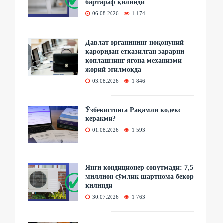
бартараф қилинди
06.08.2026
1 174
Давлат органининг ноқонуний
қароридан етказилган зарарни
қоплашнинг ягона механизми
жорий этилмоқда
03.08.2026
1 846
Ўзбекистонга Рақамли кодекс
керакми?
01.08.2026
1 593
Янги кондиционер совутмади: 7,5
миллион сўмлик шартнома бекор
қилинди
30.07.2026
1 763