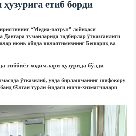
 ҳузурига етиб борди
ҳририятининг “Медиа-патрул” лойиҳаси
а Данғара туманларида тадбирлар ўтказганлиги
”чилар июнь ойида вилоятимизнинг Бешариқ ва
а тиббиёт ходимлари ҳузурида бўлди
шмасида ўтказилиб, унда бирлашманинг шифокору
банд бўлган турли ёшдаги ишчи-хизматчилари