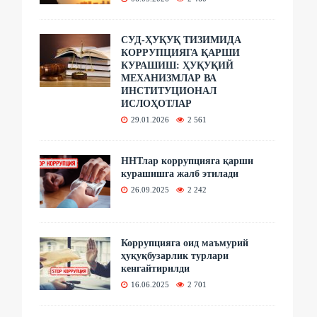
СУД-ҲУҚУҚ ТИЗИМИДА
КОРРУПЦИЯГА ҚАРШИ
КУРАШИШ: ҲУҚУҚИЙ
МЕХАНИЗМЛАР ВА
ИНСТИТУЦИОНАЛ
ИСЛОҲОТЛАР
29.01.2026
2 561
ННТлар коррупцияга қарши
курашишга жалб этилади
26.09.2025
2 242
Коррупцияга оид маъмурий
ҳуқуқбузарлик турлари
кенгайтирилди
16.06.2025
2 701