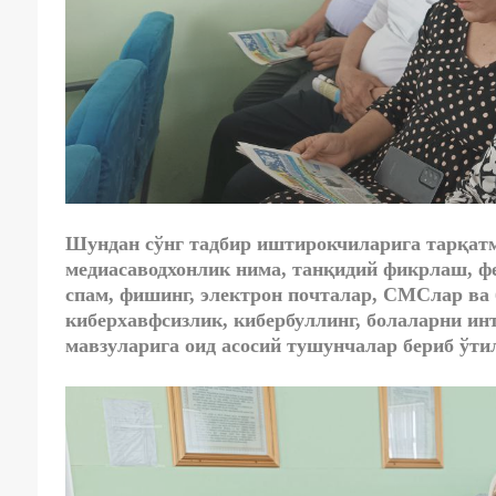
Шундан сўнг тадбир иштирокчиларига тарқатм
медиасаводхонлик нима, танқидий фикрлаш, ф
спам, фишинг, электрон почталар, СМСлар ва 
киберхавфсизлик, кибербуллинг, болаларни и
мавзуларига оид асосий тушунчалар бериб ўти