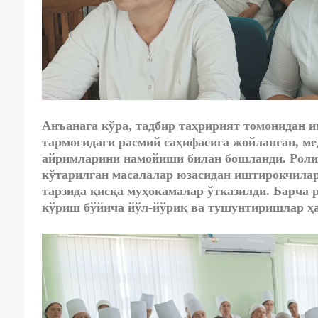
Анъанага кўра, тадбир таҳририят томонидан 
тармоғидаги расмий саҳифасига жойланган, м
айримларини намойиши билан бошланди. Роли
кўтарилган масалалар юзасидан иштирокчилар
тарзида қисқа муҳокамалар ўтказилди. Барча
кўриш бўйича йўл-йўриқ ва тушунтиришлар ҳа