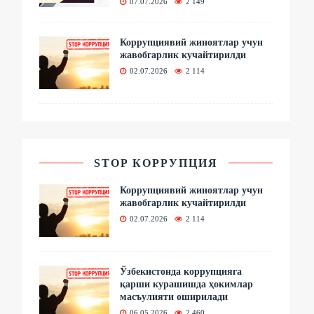
07.07.2026
2 149
Коррупциявий жиноятлар учун
жавобгарлик кучайтирилди
02.07.2026
2 114
STOP КОРРУПЦИЯ
Коррупциявий жиноятлар учун
жавобгарлик кучайтирилди
02.07.2026
2 114
Ўзбекистонда коррупцияга
қарши курашишда ҳокимлар
масъулияти оширилади
06.05.2026
2 460