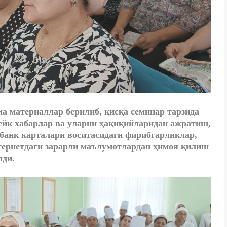
а материаллар берилиб, қисқа семинар тарзида
ейк хабарлар ва уларни ҳақиқийларидан ажратиш,
банк карталари воситасидаги фирибгарликлар,
нтернетдаги зарарли маълумотлардан ҳимоя қилиш
лди.