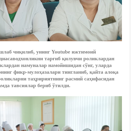
ишлаб чиқилиб, унинг Youtube ижтимоий
едиасаводхонликни тарғиб қилувчи роликлардан
клардан намуналар намойишидан сўнг, уларда
нинг фикр-мулоҳазалари тингланиб, қайта алоқа
 роликларни таҳририятнинг расмий саҳифасидан
мда тавсиялар бериб ўтилди.