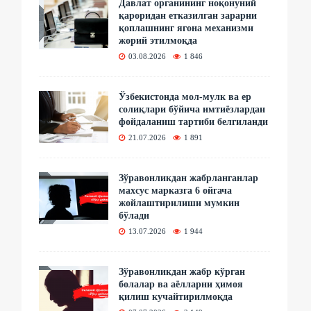
Давлат органининг ноқонуний
қароридан етказилган зарарни
қоплашнинг ягона механизми
жорий этилмоқда
03.08.2026
1 846
Ўзбекистонда мол-мулк ва ер
солиқлари бўйича имтиёзлардан
фойдаланиш тартиби белгиланди
21.07.2026
1 891
Зўравонликдан жабрланганлар
махсус марказга 6 ойгача
жойлаштирилиши мумкин
бўлади
13.07.2026
1 944
Зўравонликдан жабр кўрган
болалар ва аёлларни ҳимоя
қилиш кучайтирилмоқда