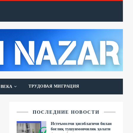
ТРУДОВАЯ МИГРАЦИЯ
ОВЕКА
ПОСЛЕДНИЕ НОВОСТИ
Истеъмолчи ҳисоблагичи билан
боғлиқ тушунмовчилик ҳолати