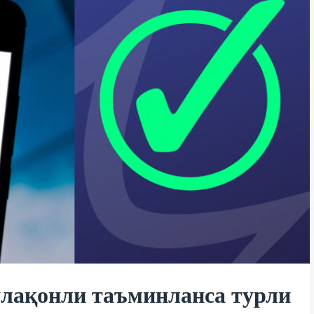
лақонли таъминланса турли