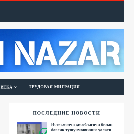
ТРУДОВАЯ МИГРАЦИЯ
ОВЕКА
ПОСЛЕДНИЕ НОВОСТИ
Истеъмолчи ҳисоблагичи билан
боғлиқ тушунмовчилик ҳолати