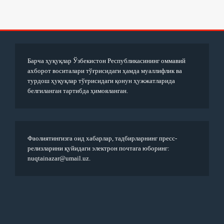
Барча ҳуқуқлар Ўзбекистон Республикасининг оммавий
ахборот воситалари тўғрисидаги ҳамда муаллифлик ва
турдош ҳуқуқлар тўғрисидаги қонун ҳужжатларида
белгиланган тартибда ҳимояланган.
Фаолиятингизга оид хабарлар, тадбирларнинг пресс-
релизларини қуйидаги электрон почтага юборинг:
nuqtainazar@umail.uz.