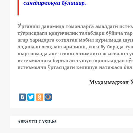
сингдирмоқчи бўлишар.
Ўрганиш давомида томонларга амалдаги исте
тўғрисидаги қонунчилик талаблари бўйича тар
агар харидорга сотилган мобил қурилмада шунд
олдиндан огоҳлантирилиши, унга бу борада т
шартномада акс этиши лозимлиги юзасидан т
истеъмолчига берилган тушунтиришлардан сўнг
истеъмолчи ўртасидаги келишув натижаси бил
Муҳаммаджон Ў
АВВАЛГИ САҲИФА