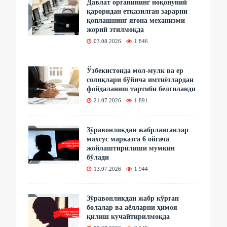
Давлат органининг ноқонуний
қароридан етказилган зарарни
қоплашнинг ягона механизми
жорий этилмоқда
03.08.2026
1 846
Ўзбекистонда мол-мулк ва ер
солиқлари бўйича имтиёзлардан
фойдаланиш тартиби белгиланди
21.07.2026
1 891
Зўравонликдан жабрланганлар
махсус марказга 6 ойгача
жойлаштирилиши мумкин
бўлади
13.07.2026
1 944
Зўравонликдан жабр кўрган
болалар ва аёлларни ҳимоя
қилиш кучайтирилмоқда