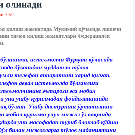
и олинади
2 282
моя қилиш жамиятида Муқимий кўчасида яшовчи
рини ҳимоя қилиш жамиятлари Федерацияси
и.
бўлишича, истеъмолчи Фурқат кўчасида
авдо дўконидан муддатли тўлов
сумли телефон аппаратини харид қилган.
лефон аввал истеъмолда бўлганлиги
теъмолчининг эътирози эса мобил
ги уни ушбу қурилмадан фойдаланишида
лиқ бўлган. Ушбу дастурнинг ўрнатилиши
ан мобил қурилма учун мижоз ўз вақтида
қдирда уни масофадан туриб блоклаб қўйиш
 йўл билан мижозларга тўлов маданиятини