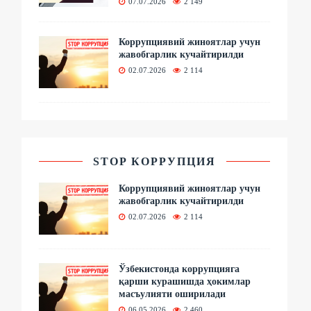
07.07.2026
2 149
Коррупциявий жиноятлар учун
жавобгарлик кучайтирилди
02.07.2026
2 114
STOP КОРРУПЦИЯ
Коррупциявий жиноятлар учун
жавобгарлик кучайтирилди
02.07.2026
2 114
Ўзбекистонда коррупцияга
қарши курашишда ҳокимлар
масъулияти оширилади
06.05.2026
2 460