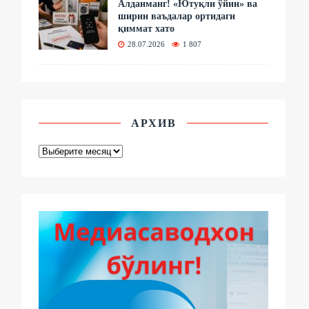
Алданманг! «Ютуқли ўйин» ва
ширин ваъдалар ортидаги
қиммат хато
28.07.2026
1 807
АРХИВ