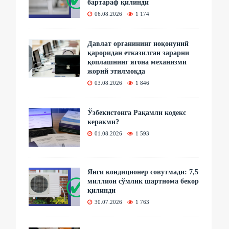
бартараф қилинди
06.08.2026
1 174
Давлат органининг ноқонуний
қароридан етказилган зарарни
қоплашнинг ягона механизми
жорий этилмоқда
03.08.2026
1 846
Ўзбекистонга Рақамли кодекс
керакми?
01.08.2026
1 593
Янги кондиционер совутмади: 7,5
миллион сўмлик шартнома бекор
қилинди
30.07.2026
1 763