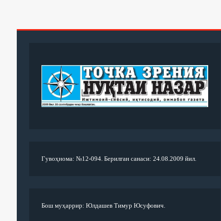
Гувоҳнома: №12-094. Берилган санаси: 24.08.2009 йил.
Бош муҳаррир: Юлдашев Тимур Юсуфович.