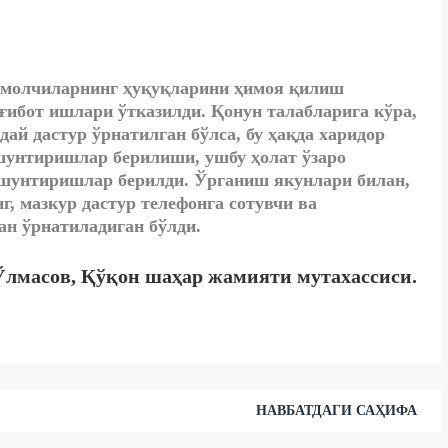
ъмолчиларнинг ҳуқуқларини ҳимоя қилиш
ғибот ишлари ўтказилди. Қонун талабларига кўра,
ай дастур ўрнатилган бўлса, бу ҳақда харидор
ушунтиришлар берилиши, ушбу ҳолат ўзаро
ушунтиришлар берилди. Ўрганиш якунлари билан,
, мазкур дастур телефонга сотувчи ва
ан ўрнатиладиган бўлди.
лмасов, Қўқон шаҳар жамияти мутахассиси.
НАВБАТДАГИ САҲИФА