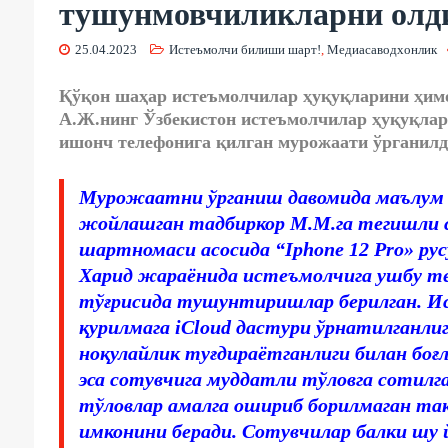
тушунмовчиликларни олд
25.04.2023
Истеъмолчи билиши шарт!
,
Медиасаводхонлик
Қўқон шаҳар истеъмолчилар ҳуқуқларини ҳи
А.Ж.нинг Ўзбекистон истеъмолчилар ҳуқуқла
ишонч телефонига қилган мурожаати ўрганилд
Мурожаатни ўрганиш давомида маълум 
жойлашган тадбиркор М.М.га тегишли с
шартномаси асосида “Iphone 12 Pro» ру
Харид жараёнида истеъмолчига ушбу те
тўғрисида тушунтиришлар берилган. Ис
қурилмага iCloud дастури ўрнатилганли
ноқулайлик туғдираётганлиги билан боғ
эса сотувчига муддатли тўловга сотилг
тўловлар амалга ошириб борилмаган та
имконини беради. Сотувчилар балки шу