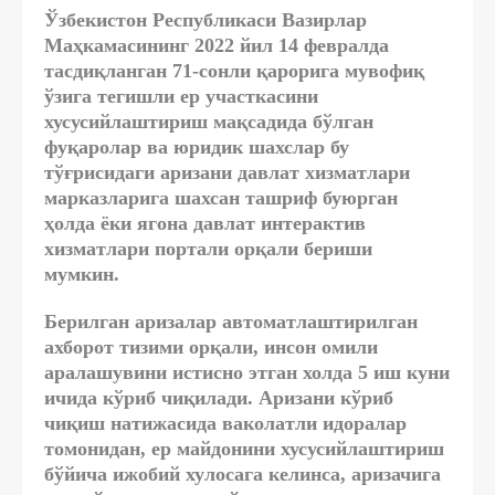
Ўзбекистон Республикаси Вазирлар
Маҳкамасининг 2022 йил
14 февралда
тасдиқланган 71-сонли қарорига мувофиқ
ўзига тегишли ер участкасини
хусусийлаштириш мақсадида бўлган
фуқаролар ва юридик шахслар бу
тўғрисидаги аризани давлат хизматлари
марказларига шахсан ташриф буюрган
ҳолда ёки ягона давлат интерактив
хизматлари портали орқали бериши
мумкин.
Берилган аризалар автоматлаштирилган
ахборот тизими орқали, инсон омили
аралашувини истисно этган холда 5 иш куни
ичида кўриб чиқилади. Аризани кўриб
чиқиш натижасида ваколатли идоралар
томонидан, ер майдонини хусусийлаштириш
бўйича ижобий хулосага келинса, аризачига