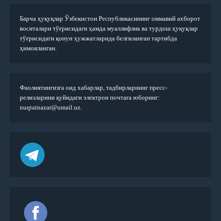
Барча ҳуқуқлар Ўзбекистон Республикасининг оммавий ахборот
воситалари тўғрисидаги ҳамда муаллифлик ва турдош ҳуқуқлар
тўғрисидаги қонун ҳужжатларида белгиланган тартибда
ҳимояланган.
Фаолиятингизга оид хабарлар, тадбирларнинг пресс-
релизларини қуйидаги электрон почтага юборинг:
nuqtainazar@umail.uz.