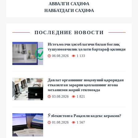
АВВАЛГИ САҲИФА
НАВБАТДАГИ САҲИФА
ПОСЛЕДНИЕ НОВОСТИ
Истеъмолчи ҳисоблагичи билан боғлиқ
тушунмовчилик ҳолати бартараф қилинди
06.08.2026
1 133
Давлат органининг ноқонуний қароридан
етказилган зарарни қоплашнинг ягона
механизми жорий этилмоқда
03.08.2026
1 821
Ўзбекистонга Рақамли кодекс керакми?
01.08.2026
1 567