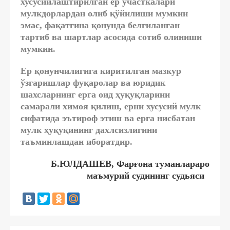
хусусийлаштирилган ер участкалари
мулкдорлардан олиб қўйилиши мумкин
эмас, фақатгина қонунда белгиланган
тартиб ва шартлар асосида сотиб олиниши
мумкин.
Ер қонунчилигига киритилган мазкур
ўзгаришлар фуқаролар ва юридик
шахсларнинг ерга оид ҳуқуқларини
самарали химоя қилиш, ерни хусусий мулк
сифатида эътироф этиш ва ерга нисбатан
мулк ҳуқуқининг дахлсизлигини
таъминлашдан иборатдир.
Б.ЮЛДАШЕВ, Фарғона туманлараро
маъмурий судининг судьяси