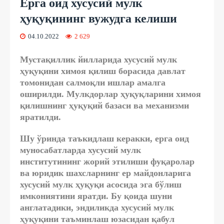
Ерга оид хусусий мулк
ҳуқуқининг вужудга келиши
04.10.2022
2 629
Мустақиллик йилларида хусусий мулк
ҳуқуқини химоя қилиш борасида давлат
томонидан салмоқли ишлар амалга
оширилди. Мулкдорлар ҳуқуқларини химоя
қилишнинг ҳуқуқий базаси ва механизми
яратилди.
Шу ўринда таъкидлаш керакки, ерга оид
муносабатларда хусусий мулк
институтининг жорий этилиши фуқаролар
ва юридик шахсларнинг ер майдонларига
хусусий мулк ҳуқуқи асосида эга бўлиш
имкониятини яратди. Бу қоида шуни
англатадики, эндиликда хусусий мулк
ҳуқуқини таъминлаш юзасидан қабул