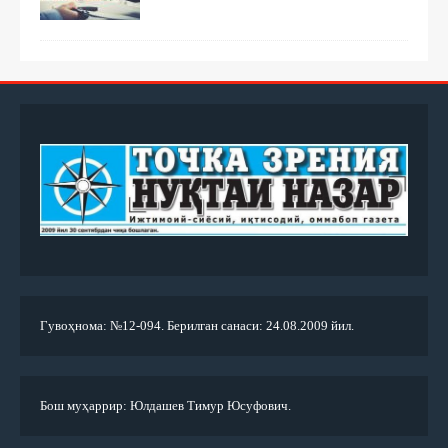
Гувоҳнома: №12-094. Берилган санаси: 24.08.2009 йил.
Бош муҳаррир: Юлдашев Тимур Юсуфович.