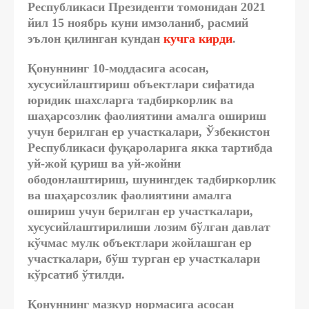
Республикаси Президенти томонидан 2021
йил
15 ноябрь куни имзоланиб, расмий
эълон қилинган кундан
кучга кирди
.
Қонуннинг 10-моддасига асосан,
хусусийлаштириш объектлари сифатида
юридик шахсларга тадбиркорлик ва
шаҳарсозлик фаолиятини амалга ошириш
учун берилган ер участкалари, Ўзбекистон
Республикаси фуқароларига якка тартибда
уй-жой қуриш ва уй-жойни
ободонлаштириш, шунингдек тадбиркорлик
ва шаҳарсозлик фаолиятини амалга
ошириш учун берилган ер участкалари,
хусусийлаштирилиши лозим бўлган давлат
кўчмас мулк объектлари жойлашган ер
участкалари, бўш турган ер участкалари
кўрсатиб ўтилди.
Қонуннинг мазкур нормасига асосан