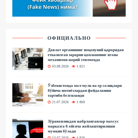
ОФИЦИАЛЬНО
Давлат органининг ноқонуний қароридан
етказилган зарарни қоплашнинг ягона
механизми жорий этилмоқда
03.08.2026
1 821
Ўзбекистонда мол-мулк ва ер солиқлари
бўйича имтиёзлардан фойдаланиш
тартиби белгиланди
21.07.2026
1 869
Зўравонликдан жабрланганлар махсус
марказга 6 ойгача жойлаштирилиши
мумкин бўлади
13.07.2026
1 926