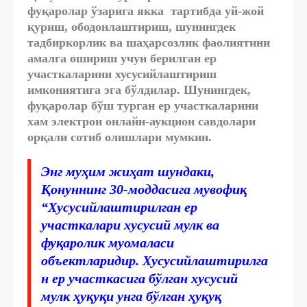
фуқаролар ўзарига якка тартибда уй-жой
қуриш, ободонлаштириш, шунингдек
тадбиркорлик ва шаҳарсозлик фаолиятини
амалга ошириш учун берилган ер
участкаларини хусусийлаштириш
имкониятига эга бўлдилар. Шунингдек,
фуқаролар бўш турган ер участкаларини
хам электрон онлайн-аукцион савдолари
орқали сотиб олишлари мумкин.
Энг муҳим жиҳат шундаки,
Қонуннинг 30-моддасига мувофиқ
“Хусусийлаштирилган ер
участкалари хусусий мулк ва
фуқаролик муомаласи
объектларидир. Хусусийлаштирилга
н ер участкасига бўлган хусусий
мулк ҳуқуқи унга бўлган ҳуқуқ