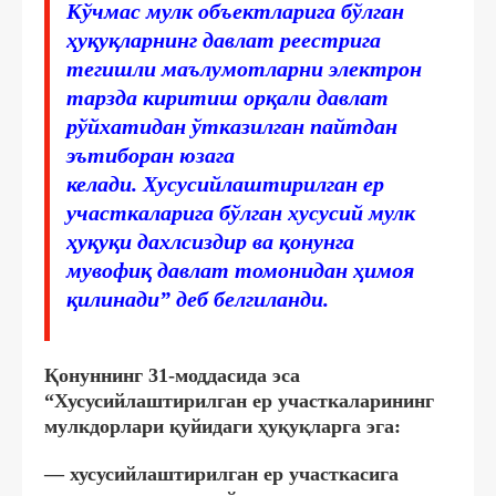
Кўчмас мулк объектларига бўлган
ҳуқуқларнинг давлат реестрига
тегишли маълумотларни электрон
тарзда киритиш орқали давлат
рўйхатидан ўтказилган пайтдан
эътиборан юзага
келади. Хусусийлаштирилган ер
участкаларига бўлган хусусий мулк
ҳуқуқи дахлсиздир ва қонунга
мувофиқ давлат томонидан ҳимоя
қилинади” деб белгиланди.
Қонуннинг 31-моддасида эса
“Хусусийлаштирилган ер участкаларининг
мулкдорлари қуйидаги ҳуқуқларга эга:
— хусусийлаштирилган ер участкасига