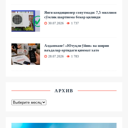
Янги кондиционер совутмади: 7,5 миллион
сўмлик шартнома бекор қилинди
30.07.2026
1 737
Алданманг! «Ютуқли ўйин» ва ширин
ваъдалар ортидаги қиммат хато
28.07.2026
1 783
АРХИВ