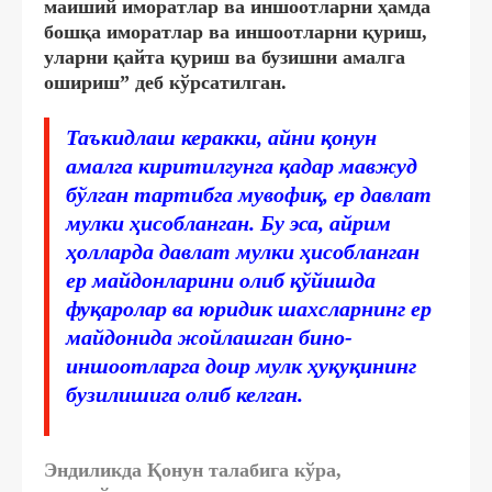
маиший иморатлар ва иншоотларни ҳамда
бошқа иморатлар ва иншоотларни қуриш,
уларни қайта қуриш ва бузишни амалга
ошириш” деб кўрсатилган.
Таъкидлаш керакки, айни қонун
амалга киритилгунга қадар мавжуд
бўлган тартибга мувофиқ, ер давлат
мулки ҳисобланган. Бу эса, айрим
ҳолларда давлат мулки ҳисобланган
ер майдонларини олиб қўйишда
фуқаролар ва юридик шахсларнинг ер
майдонида жойлашган бино-
иншоотларга доир мулк ҳуқуқининг
бузилишига олиб келган.
Эндиликда Қонун талабига кўра,