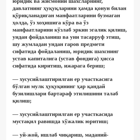
юридик ва жисмоний шахсларнинг,
давлатнинг ҳуқуқларини ҳамда қонун билан
қўриқланадиган манфаатларини бузмаган
ҳолда, ўз хоҳишига кўра ва ўз
манфаатларини кўзлаб эркин эгалик қилиш,
ундан фойдаланиш ва уни тасарруф этиш,
шу жумладан ундан гаров предмети
сифатида фойдаланиш, юридик шахснинг
устав капиталига (устав фондига) ҳисса
сифатида киритиш, ижарага бериш;
— хусусийлаштирилган ер участкасига
бўлган мулк ҳуқуқининг ҳар қандай
бузилишлари бартараф этилишини талаб
қилиш;
— хусусийлаштирилган ер участкасида
мустақил равишда хўжалик юритиш;
— уй-жой, ишлаб чиқариш, маданий-