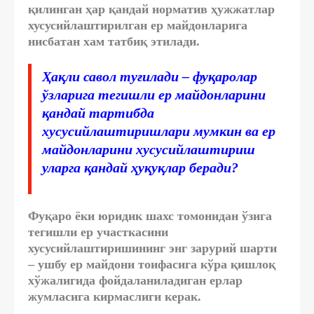
қилинган ҳар қандай норматив ҳужжатлар
хусусийлаштирилган ер майдонларига
нисбатан хам татбиқ этилади.
Ҳақли савол туғилади – фуқаролар
ўзларига тегишли ер майдонларини
қандай тартибда
хусусийлаштиришлари мумкин ва ер
майдонларини хусусийлаштириш
уларга қандай ҳуқуқлар беради?
Фуқаро ёки юридик шахс томонидан ўзига
тегишли ер участкасини
хусусийлаштиришининг энг зарурий шарти
– ушбу ер майдони тоифасига кўра қишлоқ
хўжалигида фойдаланиладиган ерлар
жумласига кирмаслиги керак.