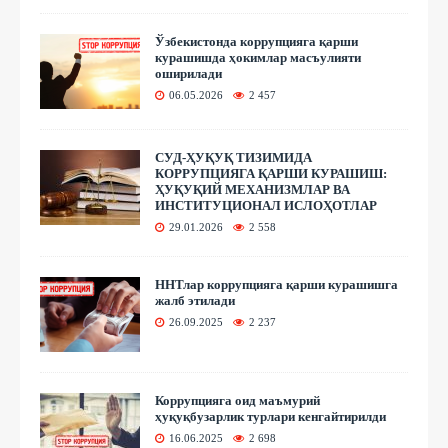
Ўзбекистонда коррупцияга қарши
курашишда ҳокимлар масъулияти
оширилади
06.05.2026
2 457
СУД-ҲУҚУҚ ТИЗИМИДА
КОРРУПЦИЯГА ҚАРШИ КУРАШИШ:
ҲУҚУҚИЙ МЕХАНИЗМЛАР ВА
ИНСТИТУЦИОНАЛ ИСЛОҲОТЛАР
29.01.2026
2 558
ННТлар коррупцияга қарши курашишга
жалб этилади
26.09.2025
2 237
Коррупцияга оид маъмурий
ҳуқуқбузарлик турлари кенгайтирилди
16.06.2025
2 698