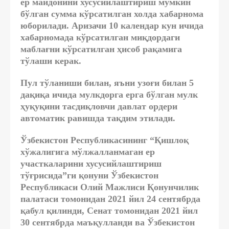
ер майдонини хусусийлаштириш мумкин
бўлган сумма кўрсатилган холда хабарнома
юборилади. Аризачи 10 календар кун ичида
хабарномада кўрсатилган миқдордаги
маблағни кўрсатилган ҳисоб рақамига
тўлаши керак.
Пул тўланиши билан, яъни узоғи билан 5
дақиқа ичида мулкдорга ерга бўлган мулк
ҳуқуқини тасдиқловчи давлат ордери
автоматик равишда тақдим этилади.
Ўзбекистон Республикасининг “Қишлоқ
хўжалигига мўлжалланмаган ер
участкаларини хусусийлаштириш
тўғрисида”ги қонуни Ўзбекистон
Республикаси Олий Мажлиси Қонунчилик
палатаси томонидан 2021 йил 24 сентябрда
қабул қилинди, Сенат томонидан 2021 йил
30 сентябрда маъқулланди ва Ўзбекистон