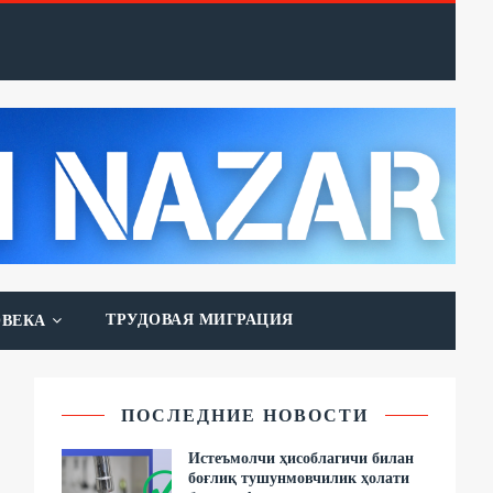
ТРУДОВАЯ МИГРАЦИЯ
ОВЕКА
ПОСЛЕДНИЕ НОВОСТИ
Истеъмолчи ҳисоблагичи билан
боғлиқ тушунмовчилик ҳолати