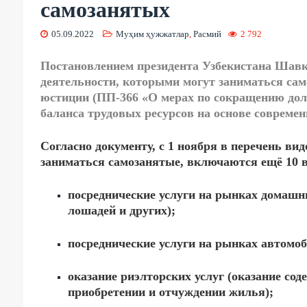
самозанятых
05.09.2022
Муҳим ҳужжатлар
,
Расмий
2 792
Постановлением президента Узбекистана Шавк
деятельности, которыми могут заниматься са
юстиции (ПП-366 «О мерах по сокращению до
баланса трудовых ресурсов на основе современ
Согласно документу,
с 1 ноября
в перечень вид
заниматься самозанятые, включаются ещё 10 в
посреднические услуги на рынках домашни
лошадей и других);
посреднические услуги на рынках автомоб
оказание риэлторских услуг (оказание сод
приобретении и отчуждении жилья);