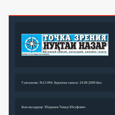
Гувоҳнома: №12-094. Берилган санаси: 24.08.2009 йил.
Бош муҳаррир: Юлдашев Тимур Юсуфович.