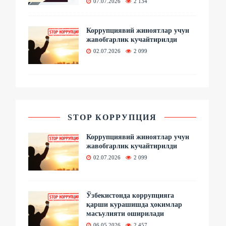
07.07.2026
2 134
Коррупциявий жиноятлар учун
жавобгарлик кучайтирилди
02.07.2026
2 099
STOP КОРРУПЦИЯ
Коррупциявий жиноятлар учун
жавобгарлик кучайтирилди
02.07.2026
2 099
Ўзбекистонда коррупцияга
қарши курашишда ҳокимлар
масъулияти оширилади
06.05.2026
2 457