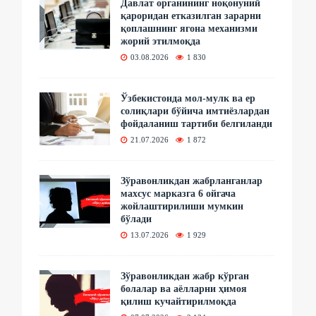
Давлат органининг ноқонуний
қароридан етказилган зарарни
қоплашнинг ягона механизми
жорий этилмоқда
03.08.2026
1 830
Ўзбекистонда мол-мулк ва ер
солиқлари бўйича имтиёзлардан
фойдаланиш тартиби белгиланди
21.07.2026
1 872
Зўравонликдан жабрланганлар
махсус марказга 6 ойгача
жойлаштирилиши мумкин
бўлади
13.07.2026
1 929
Зўравонликдан жабр кўрган
болалар ва аёлларни ҳимоя
қилиш кучайтирилмоқда