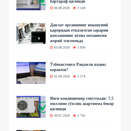
бартараф қилинди
06.08.2026
1 149
Давлат органининг ноқонуний
қароридан етказилган зарарни
қоплашнинг ягона механизми
жорий этилмоқда
03.08.2026
1 830
Ўзбекистонга Рақамли кодекс
керакми?
01.08.2026
1 574
Янги кондиционер совутмади: 7,5
миллион сўмлик шартнома бекор
қилинди
30.07.2026
1 742