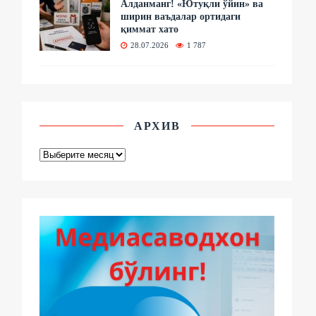
Алданманг! «Ютуқли ўйин» ва
ширин ваъдалар ортидаги
қиммат хато
28.07.2026
1 787
АРХИВ