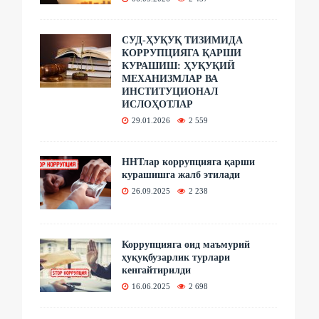
СУД-ҲУҚУҚ ТИЗИМИДА
КОРРУПЦИЯГА ҚАРШИ
КУРАШИШ: ҲУҚУҚИЙ
МЕХАНИЗМЛАР ВА
ИНСТИТУЦИОНАЛ
ИСЛОҲОТЛАР
29.01.2026
2 559
ННТлар коррупцияга қарши
курашишга жалб этилади
26.09.2025
2 238
Коррупцияга оид маъмурий
ҳуқуқбузарлик турлари
кенгайтирилди
16.06.2025
2 698