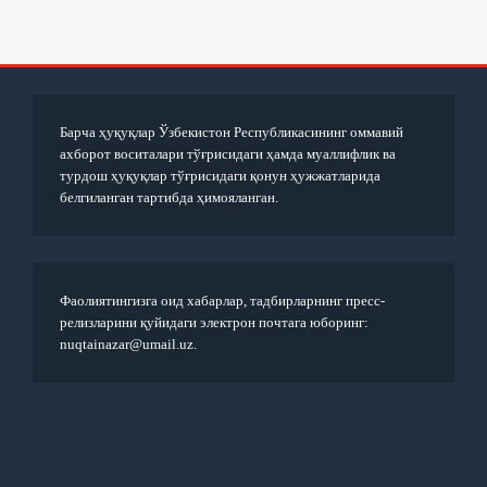
Барча ҳуқуқлар Ўзбекистон Республикасининг оммавий
ахборот воситалари тўғрисидаги ҳамда муаллифлик ва
турдош ҳуқуқлар тўғрисидаги қонун ҳужжатларида
белгиланган тартибда ҳимояланган.
Фаолиятингизга оид хабарлар, тадбирларнинг пресс-
релизларини қуйидаги электрон почтага юборинг:
nuqtainazar@umail.uz.