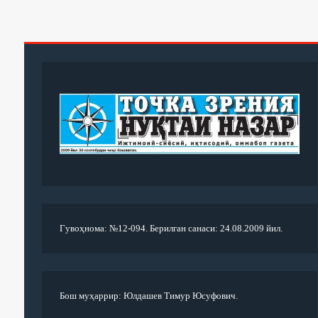
Гувоҳнома: №12-094. Берилган санаси: 24.08.2009 йил.
Бош муҳаррир: Юлдашев Тимур Юсуфович.