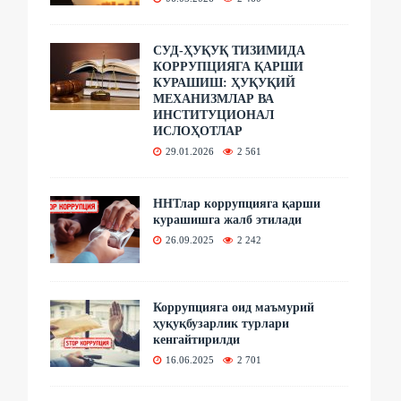
СУД-ҲУҚУҚ ТИЗИМИДА
КОРРУПЦИЯГА ҚАРШИ
КУРАШИШ: ҲУҚУҚИЙ
МЕХАНИЗМЛАР ВА
ИНСТИТУЦИОНАЛ
ИСЛОҲОТЛАР
29.01.2026
2 561
ННТлар коррупцияга қарши
курашишга жалб этилади
26.09.2025
2 242
Коррупцияга оид маъмурий
ҳуқуқбузарлик турлари
кенгайтирилди
16.06.2025
2 701