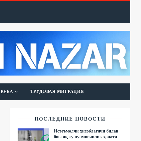
ТРУДОВАЯ МИГРАЦИЯ
ОВЕКА
ПОСЛЕДНИЕ НОВОСТИ
Истеъмолчи ҳисоблагичи билан
боғлиқ тушунмовчилик ҳолати