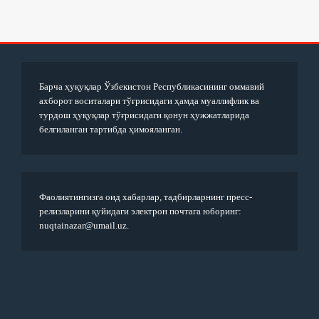
Барча ҳуқуқлар Ўзбекистон Республикасининг оммавий
ахборот воситалари тўғрисидаги ҳамда муаллифлик ва
турдош ҳуқуқлар тўғрисидаги қонун ҳужжатларида
белгиланган тартибда ҳимояланган.
Фаолиятингизга оид хабарлар, тадбирларнинг пресс-
релизларини қуйидаги электрон почтага юборинг:
nuqtainazar@umail.uz.