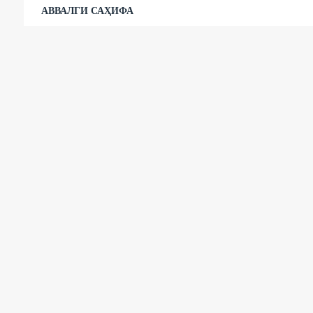
АВВАЛГИ САҲИФА