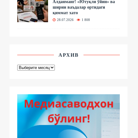
Алданманг! «Ютуқли ўйин» ва
ширин ваъдалар ортидаги
қиммат хато
28.07.2026
1 808
АРХИВ