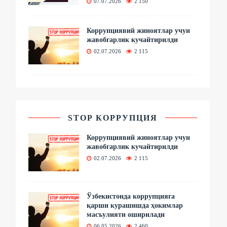
07.07.2026
2 150
Коррупциявий жиноятлар учун
жавобгарлик кучайтирилди
02.07.2026
2 115
STOP КОРРУПЦИЯ
Коррупциявий жиноятлар учун
жавобгарлик кучайтирилди
02.07.2026
2 115
Ўзбекистонда коррупцияга
қарши курашишда ҳокимлар
масъулияти оширилади
06.05.2026
2 460