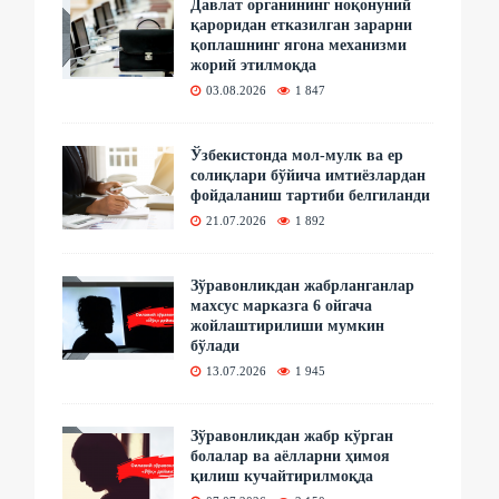
Давлат органининг ноқонуний
қароридан етказилган зарарни
қоплашнинг ягона механизми
жорий этилмоқда
03.08.2026
1 847
Ўзбекистонда мол-мулк ва ер
солиқлари бўйича имтиёзлардан
фойдаланиш тартиби белгиланди
21.07.2026
1 892
Зўравонликдан жабрланганлар
махсус марказга 6 ойгача
жойлаштирилиши мумкин
бўлади
13.07.2026
1 945
Зўравонликдан жабр кўрган
болалар ва аёлларни ҳимоя
қилиш кучайтирилмоқда