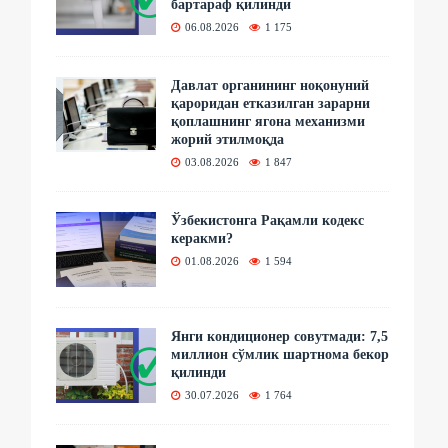
бартараф қилинди
06.08.2026
1 175
Давлат органининг ноқонуний
қароридан етказилган зарарни
қоплашнинг ягона механизми
жорий этилмоқда
03.08.2026
1 847
Ўзбекистонга Рақамли кодекс
керакми?
01.08.2026
1 594
Янги кондиционер совутмади: 7,5
миллион сўмлик шартнома бекор
қилинди
30.07.2026
1 764