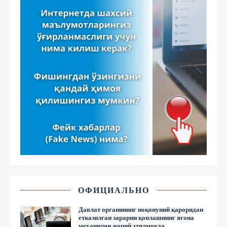
ОФИЦИАЛЬНО
Давлат органининг ноқонуний қароридан
етказилган зарарни қоплашнинг ягона
механизми жорий этилмоқда