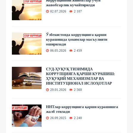
Коррупциявий жиноятлар учун
жавобгарлик кучайтирилди
02.07.2026
2 107
Ўзбекистонда коррупцияга қарши
курашишда ҳокимлар масъулияти
оширилади
06.05.2026
2 459
СУД-ҲУҚУҚ ТИЗИМИДА
КОРРУПЦИЯГА ҚАРШИ КУРАШИШ:
ҲУҚУҚИЙ МЕХАНИЗМЛАР ВА
ИНСТИТУЦИОНАЛ ИСЛОҲОТЛАР
29.01.2026
2 560
ННТлар коррупцияга қарши курашишга
жалб этилади
26.09.2025
2 240