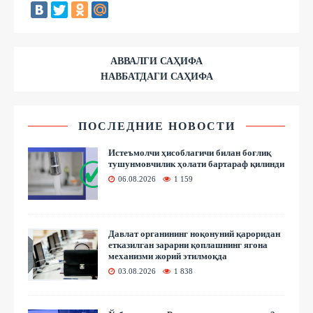
АВВАЛГИ САҲИФА
НАВБАТДАГИ САҲИФА
ПОСЛЕДНИЕ НОВОСТИ
Истеъмолчи ҳисоблагичи билан боғлиқ
тушунмовчилик ҳолати бартараф қилинди
06.08.2026
1 159
Давлат органининг ноқонуний қароридан
етказилган зарарни қоплашнинг ягона
механизми жорий этилмоқда
03.08.2026
1 838