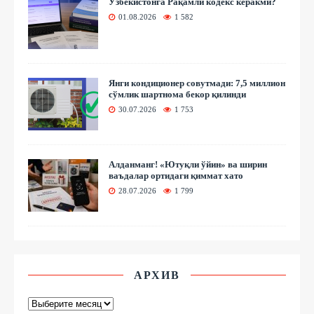
Ўзбекистонга Рақамли кодекс керакми?
01.08.2026
1 582
Янги кондиционер совутмади: 7,5 миллион
сўмлик шартнома бекор қилинди
30.07.2026
1 753
Алданманг! «Ютуқли ўйин» ва ширин
ваъдалар ортидаги қиммат хато
28.07.2026
1 799
АРХИВ