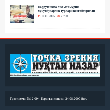
Коррупцияга оид маъмурий
ҳуқуқбузарлик турлари кенгайтирилди
16.06.2025
2 700
Гувоҳнома: №12-094. Берилган санаси: 24.08.2009 йил.