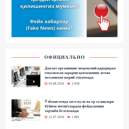
ОФИЦИАЛЬНО
Давлат органининг ноқонуний қароридан
етказилган зарарни қоплашнинг ягона
механизми жорий этилмоқда
03.08.2026
1 838
Ўзбекистонда мол-мулк ва ер солиқлари
бўйича имтиёзлардан фойдаланиш
тартиби белгиланди
21.07.2026
1 881