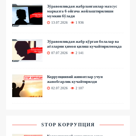
Зўравонликдан жабрланганлар махсус
марказга 6 ойгача жойлаштирилиши
мумкин бўлади
13.07.2026
1 936
Зўравонликдан жабр кўрган болалар ва
аёлларни ҳимоя қилиш кучайтирилмоқда
07.07.2026
2 141
Коррупциявий жиноятлар учун
жавобгарлик кучайтирилди
02.07.2026
2 107
STOP КОРРУПЦИЯ