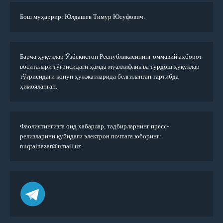
Бош муҳаррир: Юлдашев Тимур Юсуфович.
Барча ҳуқуқлар Ўзбекистон Республикасининг оммавий ахборот
воситалари тўғрисидаги ҳамда муаллифлик ва турдош ҳуқуқлар
тўғрисидаги қонун ҳужжатларида белгиланган тартибда
ҳимояланган.
Фаолиятингизга оид хабарлар, тадбирларнинг пресс-
релизларини қуйидаги электрон почтага юборинг:
nuqtainazar@umail.uz.