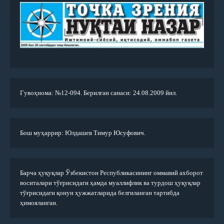
Гувоҳнома: №12-094. Берилган санаси: 24.08.2009 йил.
Бош муҳаррир: Юлдашев Тимур Юсуфович.
Барча ҳуқуқлар Ўзбекистон Республикасининг оммавий ахборот
воситалари тўғрисидаги ҳамда муаллифлик ва турдош ҳуқуқлар
тўғрисидаги қонун ҳужжатларида белгиланган тартибда
ҳимояланган.