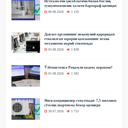
Истеъмолчи ҳисоблагичи билан боғлиқ
тушунмовчилик ҳолати бартараф қилинди
06.08.2026
1 159
Давлат органининг ноқонуний қароридан
етказилган зарарни қоплашнинг ягона
механизми жорий этилмоқда
03.08.2026
1 838
Ўзбекистонга Рақамли кодекс керакми?
01.08.2026
1 582
Янги кондиционер совутмади: 7,5 миллион
сўмлик шартнома бекор қилинди
30.07.2026
1 753