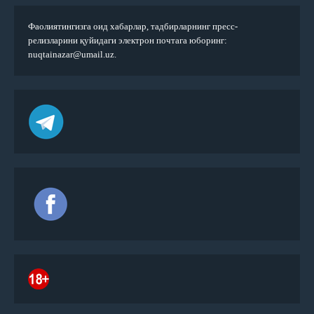
Фаолиятингизга оид хабарлар, тадбирларнинг пресс-
релизларини қуйидаги электрон почтага юборинг:
nuqtainazar@umail.uz.