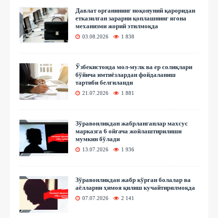
Давлат органининг ноқонуний қароридан
етказилган зарарни қоплашнинг ягона
механизми жорий этилмоқда
03.08.2026
1 838
Ўзбекистонда мол-мулк ва ер солиқлари
бўйича имтиёзлардан фойдаланиш
тартиби белгиланди
21.07.2026
1 881
Зўравонликдан жабрланганлар махсус
марказга 6 ойгача жойлаштирилиши
мумкин бўлади
13.07.2026
1 936
Зўравонликдан жабр кўрган болалар ва
аёлларни ҳимоя қилиш кучайтирилмоқда
07.07.2026
2 141