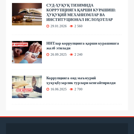
СУД-ҲУҚУҚ ТИЗИМИДА
КОРРУПЦИЯГА ҚАРШИ КУРАШИШ:
ҲУҚУҚИЙ МЕХАНИЗМЛАР ВА
ИНСТИТУЦИОНАЛ ИСЛОҲОТЛАР
29.01.2026
2 560
ННТлар коррупцияга қарши курашишга
жалб этилади
26.09.2025
2 240
Коррупцияга оид маъмурий
ҳуқуқбузарлик турлари кенгайтирилди
16.06.2025
2 700