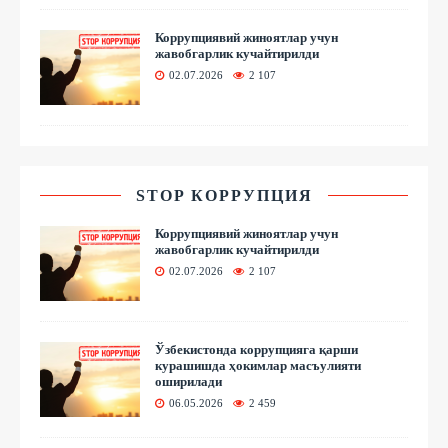
Коррупциявий жиноятлар учун
жавобгарлик кучайтирилди
02.07.2026
2 107
STOP КОРРУПЦИЯ
Коррупциявий жиноятлар учун
жавобгарлик кучайтирилди
02.07.2026
2 107
Ўзбекистонда коррупцияга қарши
курашишда ҳокимлар масъулияти
оширилади
06.05.2026
2 459