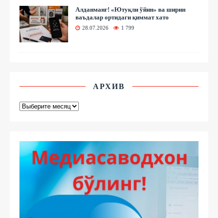
Алданманг! «Ютуқли ўйин» ва ширин
ваъдалар ортидаги қиммат хато
28.07.2026
1 799
АРХИВ