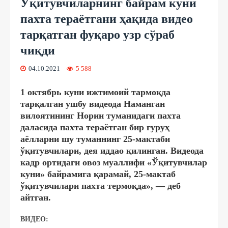
Ўқитувчиларнинг байрам куни
пахта тераётгани ҳақида видео
тарқатган фуқаро узр сўраб
чиқди
04.10.2021
5 588
1 октябрь куни ижтимоий тармоқда
тарқалган ушбу видеода Наманган
вилоятининг Норин туманидаги пахта
даласида пахта тераётган бир гуруҳ
аёлларни шу туманнинг 25-мактаби
ўқитувчилари, дея иддао қилинган. Видеода
кадр ортидаги овоз муаллифи «Ўқитувчилар
куни» байрамига қарамай, 25-мактаб
ўқитувчилари пахта термоқда», — деб
айтган.
ВИДЕО: