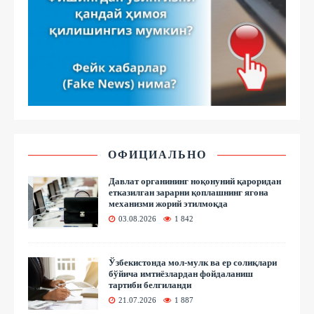
ОФИЦИАЛЬНО
Давлат органининг ноқонуний қароридан
етказилган зарарни қоплашнинг ягона
механизми жорий этилмоқда
03.08.2026
1 842
Ўзбекистонда мол-мулк ва ер солиқлари
бўйича имтиёзлардан фойдаланиш
тартиби белгиланди
21.07.2026
1 887