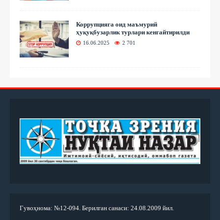
Коррупцияга оид маъмурий
ҳуқуқбузарлик турлари кенгайтирилди
16.06.2025
2 701
Гувоҳнома: №12-094. Берилган санаси: 24.08.2009 йил.