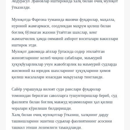
Абдурасул Эрановлар иштирокида халқ билан очиқ мулоқот
ўтказилди.
Мулоқотда Фарғона туманида яшовчи фуқаролар, маҳалла,
нуроний жамғармаси, озодликдан маҳрум қилиш билан
боғлиқ бўлмаган жазони ўтаётган шахслар, кенг
жамоатчилик ҳамда оммавий ахборот воситалари вакиллари
иштирок этди.
Мулоқот давомида аёллар ўртасида содир этилаётган
жиноятларнинг келиб чиқиш сабаблари, маъмурий
ҳуқуқбузарликлар учун жавобгарлик ва маъмурий судларда
жисмоний ва юридик шахсларнинг ҳуқуқларини ҳимоя
қилиш масалалари юзасидан маърузалар тингланди.
Сайёр учрашувда вилоят суди раислари фуқаролар
томонидан берилган саволларга тушунтиришлар бериб, суд
фаолияти билан боғлиқ мавжуд муаммоларни ҳал қилиш
чоралари кўрилиши билдиришди.
Халқ билан очиқ мулоқотлар ўтказиш, халқнинг дарду
ташвишларини эшитиш судьялар фаолиятининг асосини
ташкил этиши лозимлиги таъкидланди.