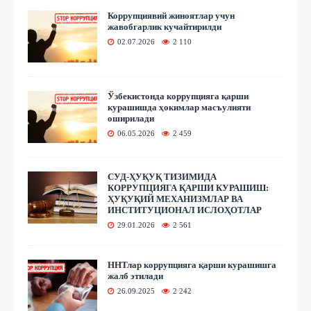
Коррупциявий жиноятлар учун
жавобгарлик кучайтирилди
02.07.2026
2 110
Ўзбекистонда коррупцияга қарши
курашишда ҳокимлар масъулияти
оширилади
06.05.2026
2 459
СУД-ҲУҚУҚ ТИЗИМИДА
КОРРУПЦИЯГА ҚАРШИ КУРАШИШ:
ҲУҚУҚИЙ МЕХАНИЗМЛАР ВА
ИНСТИТУЦИОНАЛ ИСЛОҲОТЛАР
29.01.2026
2 561
ННТлар коррупцияга қарши курашишга
жалб этилади
26.09.2025
2 242