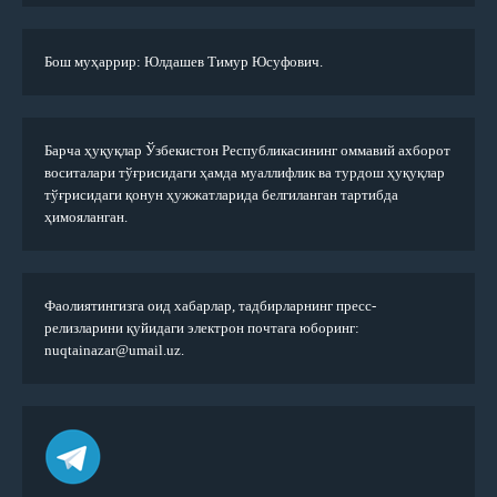
Бош муҳаррир: Юлдашев Тимур Юсуфович.
Барча ҳуқуқлар Ўзбекистон Республикасининг оммавий ахборот
воситалари тўғрисидаги ҳамда муаллифлик ва турдош ҳуқуқлар
тўғрисидаги қонун ҳужжатларида белгиланган тартибда
ҳимояланган.
Фаолиятингизга оид хабарлар, тадбирларнинг пресс-
релизларини қуйидаги электрон почтага юборинг:
nuqtainazar@umail.uz.