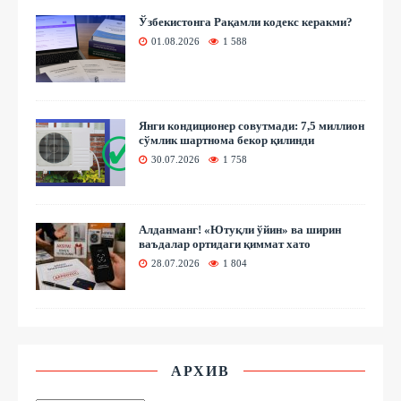
Ўзбекистонга Рақамли кодекс керакми?
01.08.2026
1 588
Янги кондиционер совутмади: 7,5 миллион
сўмлик шартнома бекор қилинди
30.07.2026
1 758
Алданманг! «Ютуқли ўйин» ва ширин
ваъдалар ортидаги қиммат хато
28.07.2026
1 804
АРХИВ