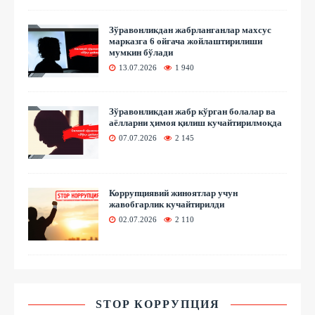
Зўравонликдан жабрланганлар махсус
марказга 6 ойгача жойлаштирилиши
мумкин бўлади
13.07.2026
1 940
Зўравонликдан жабр кўрган болалар ва
аёлларни ҳимоя қилиш кучайтирилмоқда
07.07.2026
2 145
Коррупциявий жиноятлар учун
жавобгарлик кучайтирилди
02.07.2026
2 110
STOP КОРРУПЦИЯ