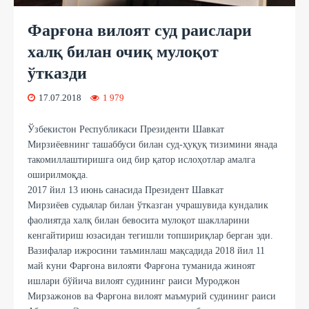
Фарғона вилоят суд раислари
халқ билан очиқ мулоқот
ўтказди
17.07.2018
1 979
Ўзбекистон Республикаси Президенти Шавкат
Мирзиёевнинг ташаббуси билан суд-ҳуқуқ тизимини янада
такомиллаштиришга оид бир қатор ислоҳотлар амалга
оширилмоқда.
2017 йил 13 июнь санасида Президент Шавкат
Мирзиёев судьялар билан ўтказган учрашувида кундалик
фаолиятда халқ билан бевосита мулоқот шаклларини
кенгайтириш юзасидан тегишли топшириқлар берган эди.
Вазифалар ижросини таъминлаш мақсадида 2018 йил 11
май куни Фарғона вилояти Фарғона туманида жиноят
ишлари бўйича вилоят судининг раиси Муроджон
Мирзажонов ва Фарғона вилоят маъмурий судининг раиси