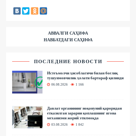
АВВАЛГИ САҲИФА
НАВБАТДАГИ САҲИФА
ПОСЛЕДНИЕ НОВОСТИ
Истеъмолчи ҳисоблагичи билан боғлиқ
тушунмовчилик ҳолати бартараф қилинди
06.08.2026
1 166
Давлат органининг ноқонуний қароридан
етказилган зарарни қоплашнинг ягона
механизми жорий этилмоқда
03.08.2026
1 842