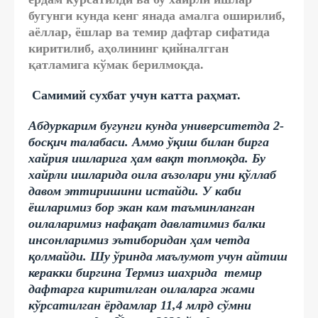
бугунги кунда кенг янада амалга оширилиб,
аёллар, ёшлар ва темир дафтар сифатида
киритилиб, аҳолининг қийналгган
қатламига кўмак берилмоқда.
Самимий сухбат учун катта раҳмат.
Абдуркарим бугунги кунда университетда 2-
босқич талабаси. Аммо ўқиш билан бирга
хайрия ишларига ҳам вақт топмоқда. Бу
хайрли ишларида оила аъзолари уни қўллаб
давом эттиришини истайди. У каби
ёшларимиз бор экан кам таъминланган
оилаларимиз нафақат давлатимиз балки
инсонларимиз эътиборидан ҳам четда
қолмайди. Шу ўринда маълумот учун айтиш
керакки биргина Термиз шахрида темир
дафтарга киритилган оилаларга жами
кўрсатилган ёрдамлар 11,4 млрд сўмни