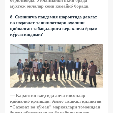
берилмоқда. Ўйлайманки яқин орада
мухтож оилалар сони камайиб боради.
8.
Сизнингча пандемия шароитида давлат
ва нодавлат ташкилотлари аҳолини
қийналган табақаларига кераклича ёрдам
кўрсатишдими?
— Карантин вақтида анча инсонлар
қийналиб қолишди. Аммо ташкил қилинган
“Саховат ва кўмак” марказлари томонидан
ёрдам кўрсатилди ва бу хайрли ишлар