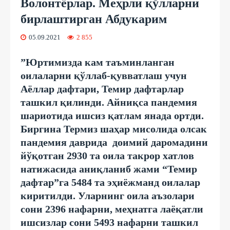
Волонтёрлар. Меҳрли қўлларни
бирлаштирган Абдукарим
05.09.2021
2 855
”Юртимизда кам таъминланган
оилаларни қўллаб-қувватлаш учун
Аёллар дафтари, Темир дафтарлар
ташкил қилинди. Айниқса пандемия
шариотида ишсиз қатлам янада ортди.
Биргина Термиз шаҳар мисолида олсак
пандемия даврида доимий даромадини
йўқотган 2930 та оила такрор хатлов
натижасида аниқланиб жами “Темир
дафтар”га 5484 та эҳиёжманд оилалар
киритилди. Уларнинг оила аъзолари
сони 2396 нафарни, меҳнатга лаёқатли
ишсизлар сони 5493 нафарни ташкил