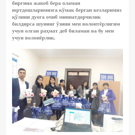
биргина жавоб бера оламан
юртдошларимизга кўмак берган кезларимиз
қўлини дуога очиб миннатдорчилик
билдирса шунинг ўзини мен волонтёрлигим
учун олган раҳмат деб биламан ва бу мен
учун волонёрлик.