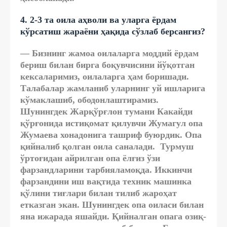
4. 2-3 та оила аҳволи ва уларга ёрдам
кўрсатиш жараёни ҳақида сўзлаб берсангиз?
— Бизнинг жамоа оилаларга моддий ёрдам
бериш билан бирга боқувчисини йўқотган
кексаларимиз, оилаларга ҳам боришади.
Талабалар жамланиб уларнинг уй ишларига
кўмаклашиб, ободонлаштирамиз.
Шунингдек Жарқўрғлон тумани Какайди
қўрғонида истиқомат қилувчи Жумагул опа
Жумаева хонадонига ташриф буюрдик. Опа
қийналиб қолган оила саналади. Турмуш
ўртоғидан айрилган опа ёлғиз ўзи
фарзандларини тарбияламоқда. Иккинчи
фарзандини иш вақтида техник машинка
қўлини тиғлари билан тилиб жароҳат
етказган экан. Шунингдек опа оиласи билан
яна ижарада яшайди. Қийналган опага озиқ-