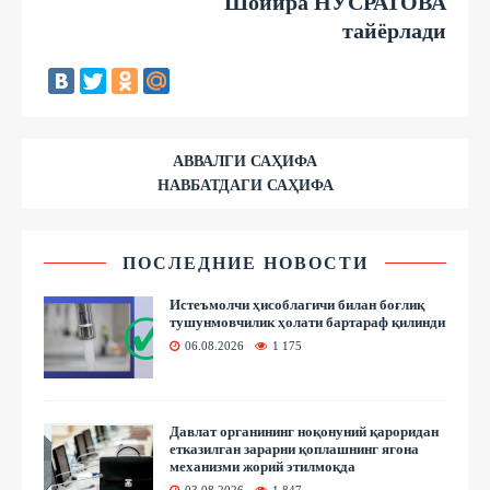
Шойира НУСРАТОВА
тайёрлади
АВВАЛГИ САҲИФА
НАВБАТДАГИ САҲИФА
ПОСЛЕДНИЕ НОВОСТИ
Истеъмолчи ҳисоблагичи билан боғлиқ
тушунмовчилик ҳолати бартараф қилинди
06.08.2026
1 175
Давлат органининг ноқонуний қароридан
етказилган зарарни қоплашнинг ягона
механизми жорий этилмоқда
03.08.2026
1 847