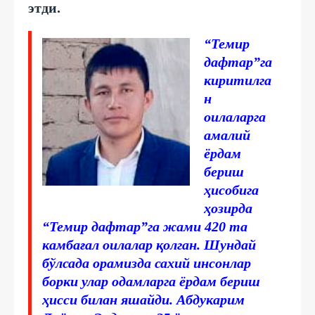
этди.
“Темир
дафтар”га
киритилга
н
оилаларга
амалий
ёрдам
бериш
ҳисобига
ҳозирда
“Темир дафтар”га жами 420 та
камбағал оилалар қолган. Шундай
бўлсада орамизда сахий инсонлар
борки улар одамларга ёрдам бериш
ҳисси билан яшайди.
Абдукарим