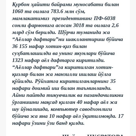
Қурбон ҳайити байрами муносабати билан
1060 та оилага 783.6 млн сўм,
мамлакатимиз президентининг ПФ-6038
сонли фармонига асосан 3018 та оилага 2,6
млрд сўм берилди. Шўрчи туманида эса
“Аёллар дафтари”ни шакллантириш бўйича
36 155 нафар хотин-қиз билан
суҳбатлашилди ва унинг якунлари бўйича
1323 нафар аёл дафтарга киритилди.
“Аёллар дафтари”га киритилган хотин-
қизлар билан эса манзилли ишлаш йўлга
қўйилди. Рўйхатга киритилганларнинг 35
нафари доимий иш билан таъминланди.
Айни пайтда тикувчилик ва пазандачиликни
ўрганишни мақсад қилган 40 нафар аёл эса
шу йўналишда, компьютер саводхонлиги
бўйича эса яна 10 нафар аёл ўқитилмоқда. 17
нафари ўзини ўзи банд қилди.