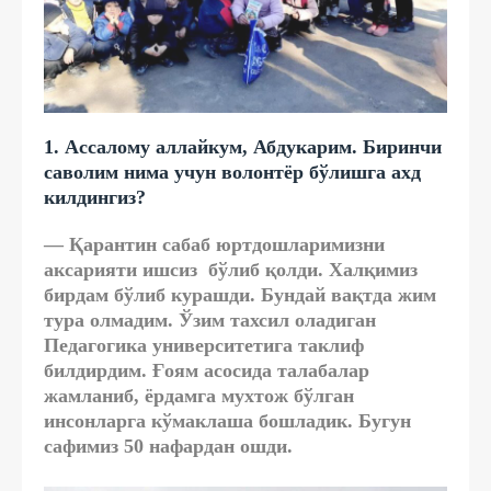
1. Ассалому аллайкум, Абдукарим. Биринчи
саволим нима учун волонтёр бўлишга ахд
килдингиз?
— Қарантин сабаб юртдошларимизни
аксарияти ишсиз бўлиб қолди. Халқимиз
бирдам бўлиб курашди. Бундай вақтда жим
тура олмадим. Ўзим тахсил оладиган
Педагогика университетига таклиф
билдирдим. Ғоям асосида талабалар
жамланиб, ёрдамга мухтож бўлган
инсонларга кўмаклаша бошладик. Бугун
сафимиз 50 нафардан ошди.