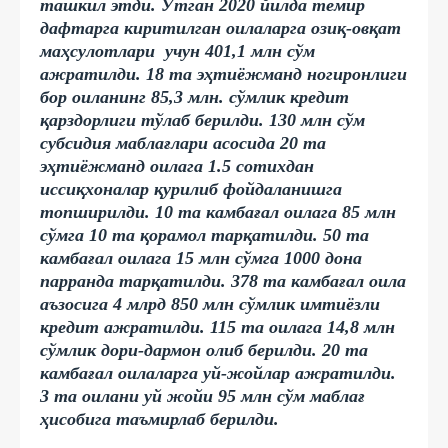
ташкил этди. Ўтган 2020 йилда темир
дафтарга киритилган оилаларга озиқ-овқат
маҳсулотлари учун 401,1 млн сўм
ажратилди. 18 та эҳтиёжманд ногиронлиги
бор оиланинг 85,3 млн. сўмлик кредит
қарздорлиги тўлаб берилди. 130 млн сўм
субсидия маблағлари асосида 20 та
эҳтиёжманд оилага 1.5 сотихдан
иссиқхоналар қурилиб фойдаланишга
топширилди. 10 та камбағал оилага 85 млн
сўмга 10 та қорамол тарқатилди. 50 та
камбағал оилага 15 млн сўмга 1000 дона
парранда тарқатилди. 378 та камбағал оила
аъзосига 4 млрд 850 млн сўмлик имтиёзли
кредит ажратилди. 115 та оилага 14,8 млн
сўмлик дори-дармон олиб берилди. 20 та
камбағал оилаларга уй-жойлар ажратилди.
3 та оилани уй жойи 95 млн сўм маблағ
ҳисобига таъмирлаб берилди.