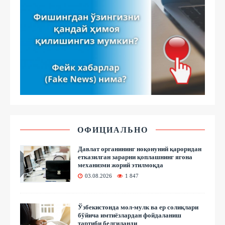
ОФИЦИАЛЬНО
Давлат органининг ноқонуний қароридан
етказилган зарарни қоплашнинг ягона
механизми жорий этилмоқда
03.08.2026
1 847
Ўзбекистонда мол-мулк ва ер солиқлари
бўйича имтиёзлардан фойдаланиш
тартиби белгиланди