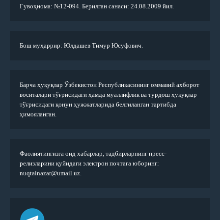
Гувоҳнома: №12-094. Берилган санаси: 24.08.2009 йил.
Бош муҳаррир: Юлдашев Тимур Юсуфович.
Барча ҳуқуқлар Ўзбекистон Республикасининг оммавий ахборот
воситалари тўғрисидаги ҳамда муаллифлик ва турдош ҳуқуқлар
тўғрисидаги қонун ҳужжатларида белгиланган тартибда
ҳимояланган.
Фаолиятингизга оид хабарлар, тадбирларнинг пресс-
релизларини қуйидаги электрон почтага юборинг:
nuqtainazar@umail.uz.