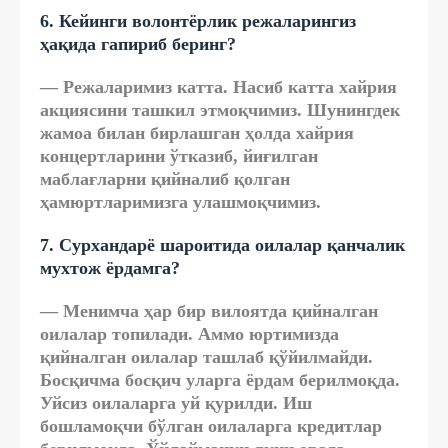
6. Кейинги волонтёрлик режаларингиз
ҳақида гапириб беринг?
— Режаларимиз катта. Насиб катта хайрия
акциясини ташкил этмоқчимиз. Шунингдек
жамоа билан бирлашган ҳолда хайрия
концертларини ўтказиб, йиғилган
маблағларни қийналиб қолган
ҳамюртларимизга улашмоқчимиз.
7. Сурхандарё шароитида оилалар қанчалик
мухтож ёрдамга?
— Менимча ҳар бир вилоятда қийналган
оилалар топилади. Аммо юртимизда
қийналган оилалар ташлаб қўйилмайди.
Босқичма босқич уларга ёрдам берилмоқда.
Уйсиз оилаларга уй қурилди. Иш
бошламоқчи бўлган оилаларга кредитлар