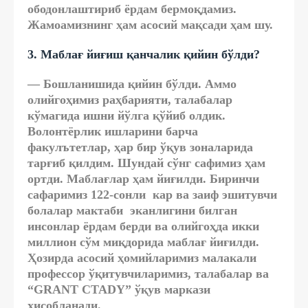
ободонлаштириб ёрдам бермоқдамиз.
Жамоамизнинг ҳам асосий мақсади ҳам шу.
3. Маблағ йиғиш қанчалик қийин бўлди?
— Бошланишида қийин бўлди. Аммо
олийгоҳимиз раҳбарияти, талабалар
кўмагида ишни йўлга қўйиб олдик.
Волонтёрлик ишларини барча
факулътетлар, ҳар бир ўқув зоналарида
тарғиб қилдим. Шундай сўнг сафимиз ҳам
ортди. Маблағлар ҳам йиғилди. Биринчи
сафаримиз 122-сонли кар ва заиф эшитувчи
болалар мактаби эканлигини билган
инсонлар ёрдам берди ва олийгоҳда икки
миллион сўм миқдорида маблағ йиғилди.
Ҳозирда асосий ҳомийларимиз малакали
профессор ўқитувчиларимиз, талабалар ва
“GRANT CTADY” ўқув маркази
ҳисобланади.