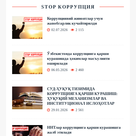
STOP КОРРУПЦИЯ
Коррупциявий жиноятлар учун
жавобгарлик кучайтирилди
02.07.2026
2 115
Ўзбекистонда коррупцияга қарши
курашишда ҳокимлар масъулияти
оширилади
06.05.2026
2 460
СУД-ҲУҚУҚ ТИЗИМИДА
КОРРУПЦИЯГА ҚАРШИ КУРАШИШ:
ҲУҚУҚИЙ МЕХАНИЗМЛАР ВА
ИНСТИТУЦИОНАЛ ИСЛОҲОТЛАР
29.01.2026
2 561
ННТлар коррупцияга қарши курашишга
жалб этилади