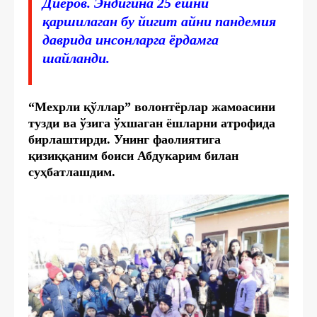
Диёров
.
Эндигина 25 ёшни
қаршилаган бу йигит айни пандемия
даврида инсонларга ёрдамга
шайланди.
“Мехрли қўллар” волонтёрлар жамоасини
тузди ва ўзига ўхшаган ёшларни атрофида
бирлаштирди. Унинг фаолиятига
қизиққаним боиси Абдукарим билан
суҳбатлашдим.