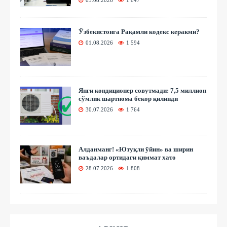
Ўзбекистонга Рақамли кодекс керакми?
01.08.2026
1 594
Янги кондиционер совутмади: 7,5 миллион
сўмлик шартнома бекор қилинди
30.07.2026
1 764
Алданманг! «Ютуқли ўйин» ва ширин
ваъдалар ортидаги қиммат хато
28.07.2026
1 808