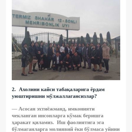
2. Ахолини кайси табақаларига ёрдам
уюштиришни мўлжаллагансизлар?
— Асосан эхтиёжманд, имконияти
чекланган инсонларга кўмак беришга
ҳаракат қиламиз. Иш фаолиятига эга
бўлмаганларга молиявий ёки бўлмаса уйини