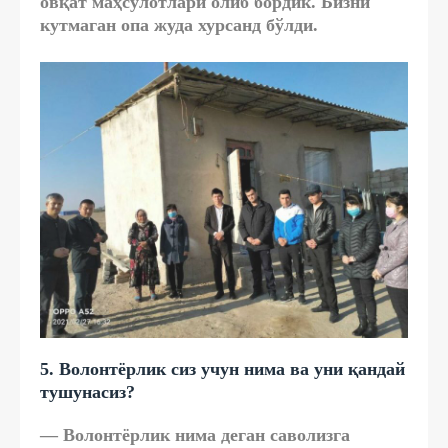
овқат маҳсулотлари олиб бордик. Бизни
кутмаган опа жуда хурсанд бўлди.
5. Волонтёрлик сиз учун нима ва уни қандай
тушунасиз?
— Волонтёрлик нима деган саволизга