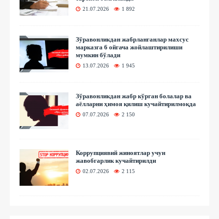
21.07.2026
1 892
Зўравонликдан жабрланганлар махсус
марказга 6 ойгача жойлаштирилиши
мумкин бўлади
13.07.2026
1 945
Зўравонликдан жабр кўрган болалар ва
аёлларни ҳимоя қилиш кучайтирилмоқда
07.07.2026
2 150
Коррупциявий жиноятлар учун
жавобгарлик кучайтирилди
02.07.2026
2 115