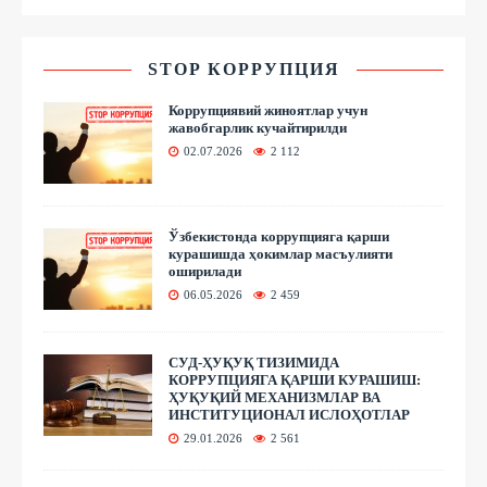
STOP КОРРУПЦИЯ
Коррупциявий жиноятлар учун
жавобгарлик кучайтирилди
02.07.2026
2 112
Ўзбекистонда коррупцияга қарши
курашишда ҳокимлар масъулияти
оширилади
06.05.2026
2 459
СУД-ҲУҚУҚ ТИЗИМИДА
КОРРУПЦИЯГА ҚАРШИ КУРАШИШ:
ҲУҚУҚИЙ МЕХАНИЗМЛАР ВА
ИНСТИТУЦИОНАЛ ИСЛОҲОТЛАР
29.01.2026
2 561