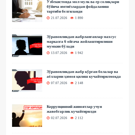
Ўзбекистонда мол-мулк ва ер солиқлари
бўйича имтиёзлардан фойдаланиш
тартиби белгиланди
21.07.2026
1 890
Зўравонликдан жабрланганлар махсус
марказга 6 ойгача жойлаштирилиши
мумкин бўлади
13.07.2026
1 942
Зўравонликдан жабр кўрган болалар ва
аёлларни ҳимоя қилиш кучайтирилмоқда
07.07.2026
2 148
Коррупциявий жиноятлар учун
жавобгарлик кучайтирилди
02.07.2026
2 112