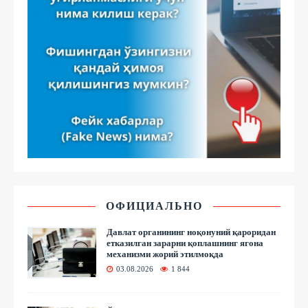
ОФИЦИАЛЬНО
Давлат органининг ноқонуний қароридан
етказилган зарарни қоплашнинг ягона
механизми жорий этилмоқда
03.08.2026
1 844