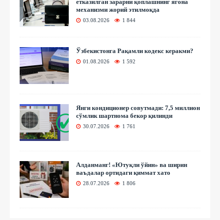
етказилган зарарни қоплашнинг ягона
механизми жорий этилмоқда
03.08.2026
1 844
Ўзбекистонга Рақамли кодекс керакми?
01.08.2026
1 592
Янги кондиционер совутмади: 7,5 миллион
сўмлик шартнома бекор қилинди
30.07.2026
1 761
Алданманг! «Ютуқли ўйин» ва ширин
ваъдалар ортидаги қиммат хато
28.07.2026
1 806