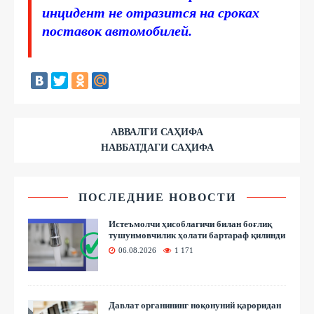
инцидент не отразится на сроках
поставок автомобилей.
АВВАЛГИ САҲИФА
НАВБАТДАГИ САҲИФА
ПОСЛЕДНИЕ НОВОСТИ
Истеъмолчи ҳисоблагичи билан боғлиқ
тушунмовчилик ҳолати бартараф қилинди
06.08.2026
1 171
Давлат органининг ноқонуний қароридан