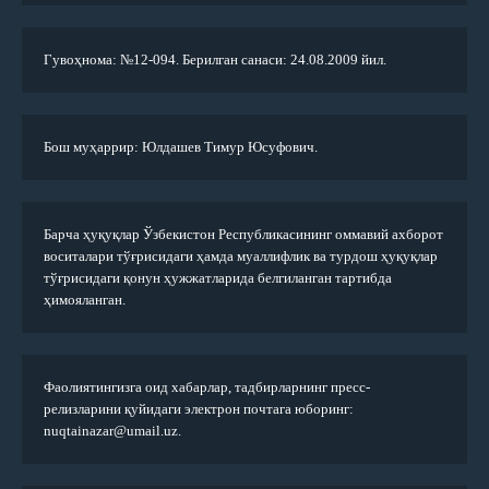
Гувоҳнома: №12-094. Берилган санаси: 24.08.2009 йил.
Бош муҳаррир: Юлдашев Тимур Юсуфович.
Барча ҳуқуқлар Ўзбекистон Республикасининг оммавий ахборот
воситалари тўғрисидаги ҳамда муаллифлик ва турдош ҳуқуқлар
тўғрисидаги қонун ҳужжатларида белгиланган тартибда
ҳимояланган.
Фаолиятингизга оид хабарлар, тадбирларнинг пресс-
релизларини қуйидаги электрон почтага юборинг:
nuqtainazar@umail.uz.