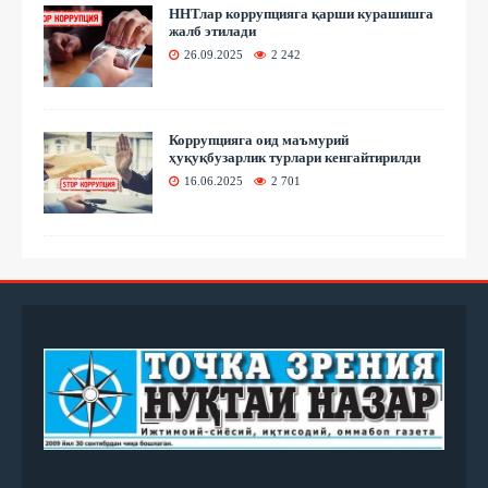
ННТлар коррупцияга қарши курашишга
жалб этилади
26.09.2025
2 242
Коррупцияга оид маъмурий
ҳуқуқбузарлик турлари кенгайтирилди
16.06.2025
2 701